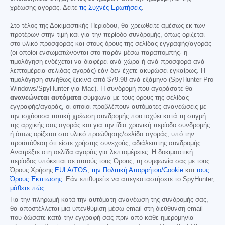
χρέωσης αγοράς. Δείτε
τις Συχνές Ερωτήσεις
.
Στο τέλος της Δοκιμαστικής Περίοδου, θα χρεωθείτε αμέσως εκ των
προτέρων στην τιμή και για την περίοδο συνδρομής, όπως ορίζεται
στο υλικό προσφοράς και στους όρους της σελίδας εγγραφής/αγοράς
(οι οποίοι ενσωματώνονται στο παρόν μέσω παραπομπής· η
τιμολόγηση ενδέχεται να διαφέρει ανά χώρα ή ανά προσφορά ανά
λεπτομέρεια σελίδας αγοράς) εάν δεν έχετε ακυρώσει εγκαίρως. Η
τιμολόγηση συνήθως ξεκινά από
$79.98
ανά εξάμηνο (SpyHunter Pro
Windows/SpyHunter για Mac). Η συνδρομή που αγοράσατε θα
ανανεώνεται αυτόματα
σύμφωνα με τους όρους της σελίδας
εγγραφής/αγοράς, οι οποίοι προβλέπουν αυτόματες ανανεώσεις με
την ισχύουσα τυπική χρέωση συνδρομής που ισχύει κατά τη στιγμή
της αρχικής σας αγοράς και για την ίδια χρονική περίοδο συνδρομής
ή όπως ορίζεται στο υλικό προώθησης/σελίδα αγοράς, υπό την
προϋπόθεση ότι είστε χρήστης συνεχούς, αδιάλειπτης συνδρομής.
Ανατρέξτε στη σελίδα αγοράς για λεπτομέρειες. Η δοκιμαστική
περίοδος υπόκειται σε αυτούς τους Όρους, τη συμφωνία σας με τους
Όρους Χρήσης
EULA/TOS
,
την Πολιτική Απορρήτου/Cookie
και
τους
Όρους Έκπτωσης
. Εάν επιθυμείτε να απεγκαταστήσετε το SpyHunter,
μάθετε πώς
.
Για την πληρωμή κατά την αυτόματη ανανέωση της συνδρομής σας,
θα αποστέλλεται μια υπενθύμιση μέσω email στη διεύθυνση email
που δώσατε κατά την εγγραφή σας πριν από κάθε ημερομηνία