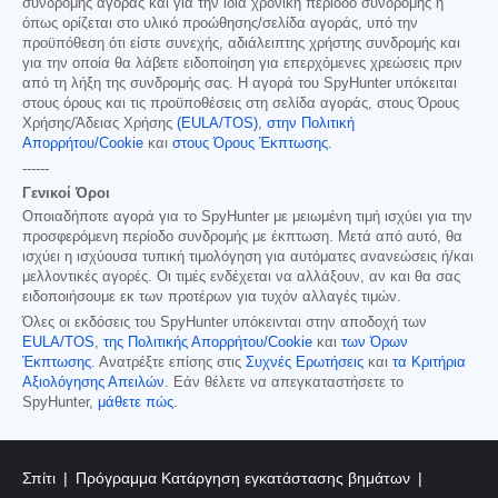
συνδρομής αγοράς και για την ίδια χρονική περίοδο συνδρομής ή
όπως ορίζεται στο υλικό προώθησης/σελίδα αγοράς, υπό την
προϋπόθεση ότι είστε συνεχής, αδιάλειπτης χρήστης συνδρομής και
για την οποία θα λάβετε ειδοποίηση για επερχόμενες χρεώσεις πριν
από τη λήξη της συνδρομής σας. Η αγορά του SpyHunter υπόκειται
στους όρους και τις προϋποθέσεις στη σελίδα αγοράς, στους Όρους
Χρήσης/Άδειας Χρήσης
(EULA/TOS)
,
στην Πολιτική
Απορρήτου/Cookie
και
στους Όρους Έκπτωσης
.
------
Γενικοί Όροι
Οποιαδήποτε αγορά για το SpyHunter με μειωμένη τιμή ισχύει για την
προσφερόμενη περίοδο συνδρομής με έκπτωση. Μετά από αυτό, θα
ισχύει η ισχύουσα τυπική τιμολόγηση για αυτόματες ανανεώσεις ή/και
μελλοντικές αγορές. Οι τιμές ενδέχεται να αλλάξουν, αν και θα σας
ειδοποιήσουμε εκ των προτέρων για τυχόν αλλαγές τιμών.
Όλες οι εκδόσεις του SpyHunter υπόκεινται στην αποδοχή των
EULA/TOS
,
της Πολιτικής Απορρήτου/Cookie
και
των Όρων
Έκπτωσης
. Ανατρέξτε επίσης στις
Συχνές Ερωτήσεις
και
τα Κριτήρια
Αξιολόγησης Απειλών
. Εάν θέλετε να απεγκαταστήσετε το
SpyHunter,
μάθετε πώς
.
Σπίτι
Πρόγραμμα Κατάργηση εγκατάστασης βημάτων