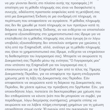
να μην γίνονται δεκτές στο πλαίσιο αυτής της προσφοράς.) Η
απαίτηση για τη μέθοδο πληρωμής σας είναι να διασφαλιστεί η
συνεχής, αδιάλειπτη προστασία ασφαλείας κατά τη μετάβασή σας
από μια Δοκιμαστική Έκδοση σε μια συνδρομή επί πληρωμή, σε
περίπτωση που αποφασίσετε να αγοράσετε. Η μέθοδος πληρωμής
σας δεν θα χρεωθεί με ποσό πληρωμής εκ των προτέρων κατά τη
διάρκεια της Δοκιμαστικής Έκδοσης, αν και ενδέχεται να αποσταλούν
αιτήματα εξουσιοδότησης στο χρηματοπιστωτικό σας ίδρυμα για να
επαληθευτεί ότι η μέθοδος πληρωμής σας είναι έγκυρη (οι εν λόγω
υποβολές εξουσιοδότησης δεν αποτελούν αιτήματα για χρεώσεις ή
τέλη από την EnigmaSoft, αλλά, ανάλογα με τη μέθοδο πληρωμής
σας ή/και το χρηματοπιστωτικό σας ίδρυμα, ενδέχεται να επηρεάσουν
τη διαθεσιμότητα του λογαριασμού σας). Μπορείτε να ακυρώσετε τη
Δοκιμαστική σας Περίοδο μέσω της ενότητας "Ο Λογαριασμός μου"
στον ιστότοπο της EnigmaSoft για τον λογαριασμό σας ή
επικοινωνώντας με την EnigmaSoft πριν από το τέλος της 7ήμερης
Δοκιμαστικής Περιόδου, για να αποφύγετε την άμεση επεξεργασία
χρέωσης μετά τη λήξη της Δοκιμαστικής σας Περίοδου. Εάν
αποφασίσετε να ακυρώσετε κατά τη διάρκεια της Δοκιμαστικής σας
Περίοδου, θα χάσετε αμέσως την πρόσβαση στο SpyHunter. Εάν, για
οποιονδήποτε λόγο, πιστεύετε ότι διεκπεραιώθηκε μια χρέωση που
δεν επιθυμούσατε να κάνετε (κάτι που θα μπορούσε να συμβεί, για
παράδειγμα, λόγω διαχείρισης συστήματος), μπορείτε επίσης να
ακυρώσετε και να λάβετε πλήρη επιστροφή χρημάτων για τη χρέωση
οποιαδήποτε στιγμή εντός 30 ημερών από την ημερομηνία της