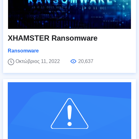
XHAMSTER Ransomware
Ransomware
Οκτώβριος 11, 2022
20,637