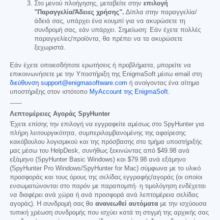
Στο μενού πλοήγησης, μεταβείτε στην
επιλογή
"Παραγγελία/Άδειες χρήσης".
Δίπλα στην παραγγελία/
άδειά σας, υπάρχει ένα κουμπί για να ακυρώσετε τη
συνδρομή σας, εάν υπάρχει. Σημείωση: Εάν έχετε πολλές
παραγγελίες/προϊόντα, θα πρέπει να τα ακυρώσετε
ξεχωριστά.
Εάν έχετε οποιεσδήποτε ερωτήσεις ή προβλήματα, μπορείτε να
επικοινωνήσετε με την Υποστήριξη της EnigmaSoft μέσω email στη
διεύθυνση support@enigmasoftware.com
ή ανοίγοντας ένα αίτημα
υποστήριξης στον ιστότοπο
MyAccount της EnigmaSoft
.
------
Λεπτομέρειες Αγοράς SpyHunter
Έχετε επίσης την επιλογή να εγγραφείτε αμέσως στο SpyHunter για
πλήρη λειτουργικότητα, συμπεριλαμβανομένης της αφαίρεσης
κακόβουλου λογισμικού και της πρόσβασης στο τμήμα υποστήριξής
μας μέσω του HelpDesk, συνήθως ξεκινώντας από
$49.98
ανά
εξάμηνο (SpyHunter Basic Windows) και
$79.98
ανά εξάμηνο
(SpyHunter Pro Windows/SpyHunter for Mac) σύμφωνα με το υλικό
προσφοράς και τους όρους της σελίδας εγγραφής/αγοράς (οι οποίοι
ενσωματώνονται στο παρόν με παραπομπή· η τιμολόγηση ενδέχεται
να διαφέρει ανά χώρα ή ανά προσφορά ανά λεπτομέρεια σελίδας
αγοράς). Η συνδρομή σας θα
ανανεωθεί αυτόματα
με την ισχύουσα
τυπική χρέωση συνδρομής που ισχύει κατά τη στιγμή της αρχικής σας