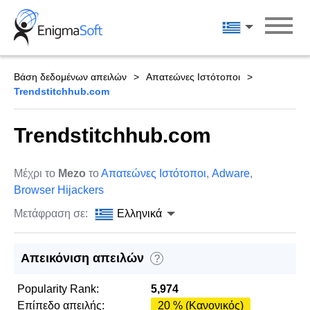
Skip
to
Ελληνικά
content
Βάση δεδομένων απειλών
Απατεώνες Ιστότοποι
Trendstitchhub.com
Trendstitchhub.com
Μέχρι το
Mezo
το
Απατεώνες Ιστότοποι
,
Adware
,
Browser Hijackers
Μετάφραση σε:
Ελληνικά
Απεικόνιση απειλών
?
Popularity Rank:
5,974
Επίπεδο απειλής:
20 % (Κανονικός)