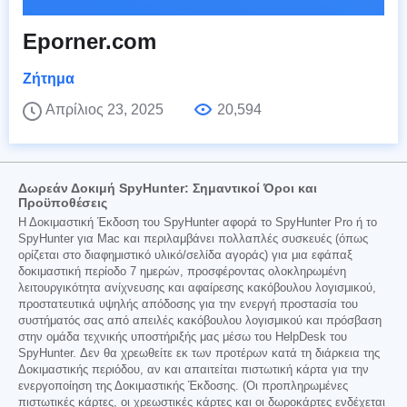
Eporner.com
Ζήτημα
Απρίλιος 23, 2025
20,594
Δωρεάν Δοκιμή SpyHunter: Σημαντικοί Όροι και
Προϋποθέσεις
Η Δοκιμαστική Έκδοση του SpyHunter αφορά το SpyHunter Pro ή το
SpyHunter για Mac και περιλαμβάνει πολλαπλές συσκευές (όπως
ορίζεται στο διαφημιστικό υλικό/σελίδα αγοράς) για μια εφάπαξ
δοκιμαστική περίοδο 7 ημερών, προσφέροντας ολοκληρωμένη
λειτουργικότητα ανίχνευσης και αφαίρεσης κακόβουλου λογισμικού,
προστατευτικά υψηλής απόδοσης για την ενεργή προστασία του
συστήματός σας από απειλές κακόβουλου λογισμικού και πρόσβαση
στην ομάδα τεχνικής υποστήριξής μας μέσω του HelpDesk του
SpyHunter. Δεν θα χρεωθείτε εκ των προτέρων κατά τη διάρκεια της
Δοκιμαστικής περιόδου, αν και απαιτείται πιστωτική κάρτα για την
ενεργοποίηση της Δοκιμαστικής Έκδοσης. (Οι προπληρωμένες
πιστωτικές κάρτες, οι χρεωστικές κάρτες και οι δωροκάρτες ενδέχεται