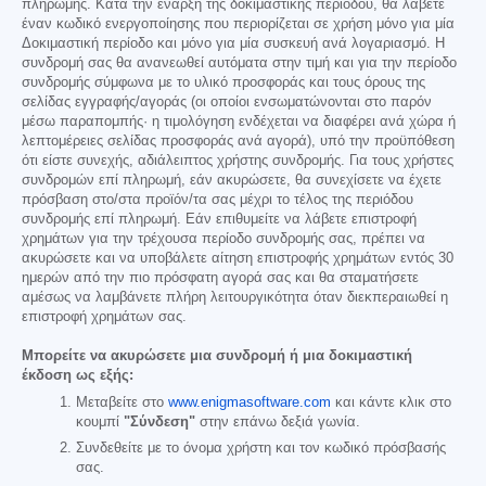
πληρωμής. Κατά την έναρξη της δοκιμαστικής περιόδου, θα λάβετε
έναν κωδικό ενεργοποίησης που περιορίζεται σε χρήση μόνο για μία
Δοκιμαστική περίοδο και μόνο για μία συσκευή ανά λογαριασμό. Η
συνδρομή σας θα ανανεωθεί αυτόματα στην τιμή και για την περίοδο
συνδρομής σύμφωνα με το υλικό προσφοράς και τους όρους της
σελίδας εγγραφής/αγοράς (οι οποίοι ενσωματώνονται στο παρόν
μέσω παραπομπής· η τιμολόγηση ενδέχεται να διαφέρει ανά χώρα ή
λεπτομέρειες σελίδας προσφοράς ανά αγορά), υπό την προϋπόθεση
ότι είστε συνεχής, αδιάλειπτος χρήστης συνδρομής. Για τους χρήστες
συνδρομών επί πληρωμή, εάν ακυρώσετε, θα συνεχίσετε να έχετε
πρόσβαση στο/στα προϊόν/τα σας μέχρι το τέλος της περιόδου
συνδρομής επί πληρωμή. Εάν επιθυμείτε να λάβετε επιστροφή
χρημάτων για την τρέχουσα περίοδο συνδρομής σας, πρέπει να
ακυρώσετε και να υποβάλετε αίτηση επιστροφής χρημάτων εντός 30
ημερών από την πιο πρόσφατη αγορά σας και θα σταματήσετε
αμέσως να λαμβάνετε πλήρη λειτουργικότητα όταν διεκπεραιωθεί η
επιστροφή χρημάτων σας.
Μπορείτε να ακυρώσετε μια συνδρομή ή μια δοκιμαστική
έκδοση ως εξής:
Μεταβείτε στο
www.enigmasoftware.com
και κάντε κλικ στο
κουμπί
"Σύνδεση"
στην επάνω δεξιά γωνία.
Συνδεθείτε με το όνομα χρήστη και τον κωδικό πρόσβασής
σας.