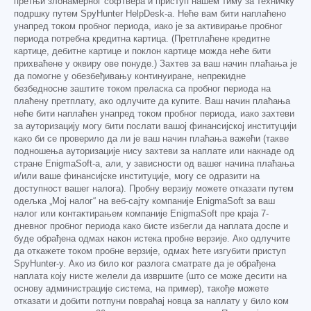
претњи злонамерног софтвера и приступ нашем тиму за техничку
подршку путем SpyHunter HelpDesk-а. Неће вам бити наплаћено
унапред током пробног периода, иако је за активирање пробног
периода потребна кредитна картица. (Претплаћене кредитне
картице, дебитне картице и поклон картице можда неће бити
прихваћене у оквиру ове понуде.) Захтев за ваш начин плаћања је
да помогне у обезбеђивању континуиране, непрекидне
безбедносне заштите током преласка са пробног периода на
плаћену претплату, ако одлучите да купите. Ваш начин плаћања
неће бити наплаћен унапред током пробног периода, иако захтеви
за ауторизацију могу бити послати вашој финансијској институцији
како би се проверило да ли је ваш начин плаћања важећи (такве
подношења ауторизације нису захтеви за наплате или накнаде од
стране EnigmaSoft-а, али, у зависности од вашег начина плаћања
и/или ваше финансијске институције, могу се одразити на
доступност вашег налога). Пробну верзију можете отказати путем
одељка „Мој налог“ на веб-сајту компаније EnigmaSoft за ваш
налог или контактирањем компаније EnigmaSoft пре краја 7-
дневног пробног периода како бисте избегли да наплата доспе и
буде обрађена одмах након истека пробне верзије. Ако одлучите
да откажете током пробне верзије, одмах ћете изгубити приступ
SpyHunter-у. Ако из било ког разлога сматрате да је обрађена
наплата коју нисте желели да извршите (што се може десити на
основу администрације система, на пример), такође можете
отказати и добити потпуни повраћај новца за наплату у било ком