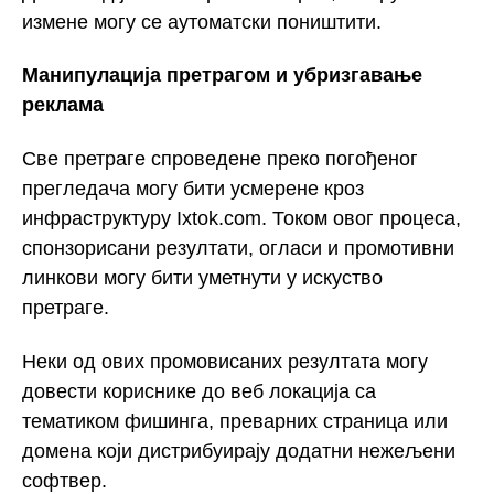
измене могу се аутоматски поништити.
Манипулација претрагом и убризгавање
реклама
Све претраге спроведене преко погођеног
прегледача могу бити усмерене кроз
инфраструктуру Ixtok.com. Током овог процеса,
спонзорисани резултати, огласи и промотивни
линкови могу бити уметнути у искуство
претраге.
Неки од ових промовисаних резултата могу
довести кориснике до веб локација са
тематиком фишинга, преварних страница или
домена који дистрибуирају додатни нежељени
софтвер.