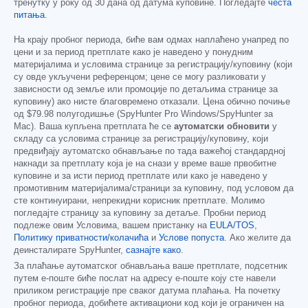
тренутку у року од 30 дана од датума куповине. Погледајте
честа
питања
.
На крају пробног периода, биће вам одмах наплаћено унапред по
цени и за период претплате како је наведено у понудним
материјалима и условима странице за регистрацију/куповину (који
су овде укључени референцом; цене се могу разликовати у
зависности од земље или промоције по детаљима странице за
куповину) ако нисте благовремено отказали. Цена обично почиње
од
$79.98
полугодишње (SpyHunter Pro Windows/SpyHunter за
Mac). Ваша купљена претплата ће се
аутоматски обновити
у
складу са условима странице за регистрацију/куповину, који
предвиђају аутоматско обнављање по тада важећој стандардној
накнади за претплату која је на снази у време ваше првобитне
куповине и за исти период претплате или како је наведено у
промотивним материјалима/страници за куповину, под условом да
сте континуирани, непрекидни корисник претплате. Молимо
погледајте страницу за куповину за детаље. Пробни период
подлеже овим Условима, вашем пристанку на
EULA/TOS
,
Политику приватности/колачића
и
Услове попуста
. Ако желите да
деинсталирате SpyHunter,
сазнајте како
.
За плаћање аутоматског обнављања ваше претплате, подсетник
путем е-поште биће послат на адресу е-поште коју сте навели
приликом регистрације пре сваког датума плаћања. На почетку
пробног периода, добићете активациони код који је ограничен на