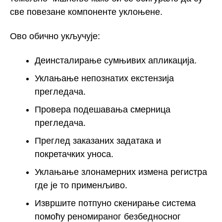
све повезане компоненте уклоњене.
Ово обично укључује:
Деинсталирање сумњивих апликација.
Уклањање непознатих екстензија
прегледача.
Провера подешавања смерница
прегледача.
Преглед заказаних задатака и
покретачких уноса.
Уклањање злонамерних измена регистра
где је то применљиво.
Извршите потпуно скенирање система
помоћу реномираног безбедносног