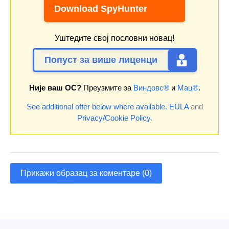
Download SpyHunter
Уштедите свој пословни новац!
Попуст за више лиценци
Није ваш ОС?
Преузмите за
Виндовс®
и
Мац®
.
See additional offer below where available.
EULA
and
Privacy/Cookie Policy
.
Прикажи образац за коментаре (0)