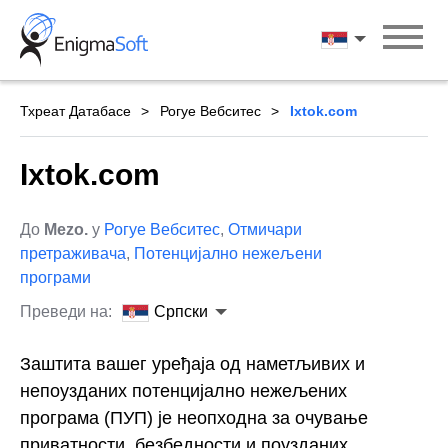
Skip
to
Српски
content
Тхреат Датабасе
Рогуе Вебситес
Ixtok.com
Ixtok.com
До
Mezo.
у
Рогуе Вебситес
,
Отмичари
претраживача
,
Потенцијално нежељени
програми
Преведи на:
Српски
Заштита вашег уређаја од наметљивих и
непоузданих потенцијално нежељених
програма (ПУП) је неопходна за очување
приватности, безбедности и поузданих