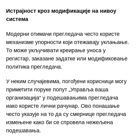
Истрајност кроз модификације на нивоу
система
Модерни отимачи прегледача често користе
механизме упорности који отежавају уклањање.
То може укључивати креирање уноса у
регистар, заказане задатке или модификовање
политика прегледача.
У неким случајевима, погођени корисници могу
приметити поруке попут „Управља ваша
организација“ у подешавањима прегледача
иако користе лични рачунар. Ово понашање
често указује на то да су смернице прегледача
измењене како би се спровела нежељена
подешавања.