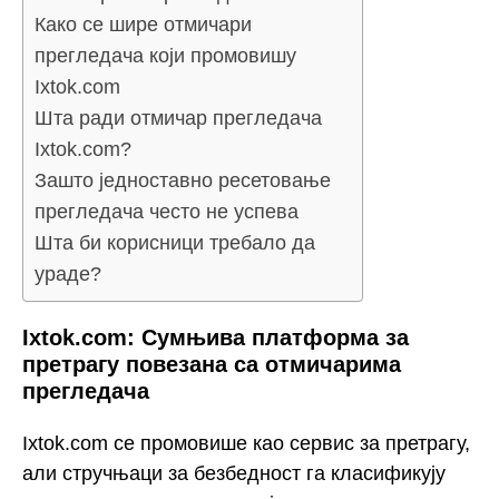
Како се шире отмичари
прегледача који промовишу
Ixtok.com
Шта ради отмичар прегледача
Ixtok.com?
Зашто једноставно ресетовање
прегледача често не успева
Шта би корисници требало да
ураде?
Ixtok.com: Сумњива платформа за
претрагу повезана са отмичарима
прегледача
Ixtok.com се промовише као сервис за претрагу,
али стручњаци за безбедност га класификују