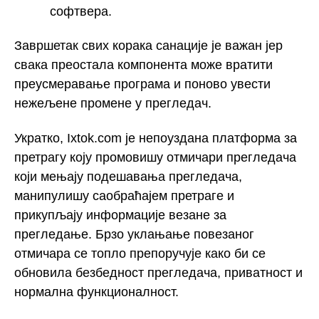
софтвера.
Завршетак свих корака санације је важан јер
свака преостала компонента може вратити
преусмеравање програма и поново увести
нежељене промене у прегледач.
Укратко, Ixtok.com је непоуздана платформа за
претрагу коју промовишу отмичари прегледача
који мењају подешавања прегледача,
манипулишу саобраћајем претраге и
прикупљају информације везане за
прегледање. Брзо уклањање повезаног
отмичара се топло препоручује како би се
обновила безбедност прегледача, приватност и
нормална функционалност.