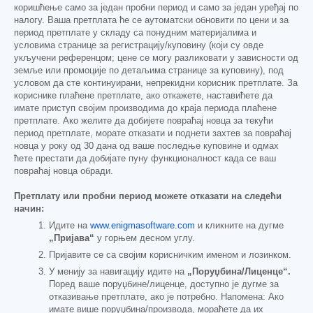
коришћење само за један пробни период и само за један уређај по
налогу. Ваша претплата ће се аутоматски обновити по цени и за
период претплате у складу са понудним материјалима и
условима странице за регистрацију/куповину (који су овде
укључени референцом; цене се могу разликовати у зависности од
земље или промоције по детаљима странице за куповину), под
условом да сте континуирани, непрекидни корисник претплате. За
кориснике плаћене претплате, ако откажете, наставићете да
имате приступ својим производима до краја периода плаћене
претплате. Ако желите да добијете повраћај новца за текући
период претплате, морате отказати и поднети захтев за повраћај
новца у року од 30 дана од ваше последње куповине и одмах
ћете престати да добијате пуну функционалност када се ваш
повраћај новца обради.
Претплату или пробни период можете отказати на следећи
начин:
Идите на
www.enigmasoftware.com
и кликните на дугме
„Пријава“
у горњем десном углу.
Пријавите се са својим корисничким именом и лозинком.
У менију за навигацију идите на
„Поруџбина/Лиценце“.
Поред ваше поруџбине/лиценце, доступно је дугме за
отказивање претплате, ако је потребно. Напомена: Ако
имате више поруџбина/производа, мораћете да их