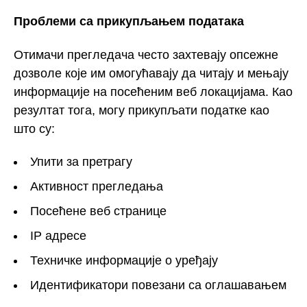
Проблеми са прикупљањем података
Отимачи прегледача често захтевају опсежне
дозволе које им омогућавају да читају и мењају
информације на посећеним веб локацијама. Као
резултат тога, могу прикупљати податке као
што су:
Упити за претрагу
Активност прегледања
Посећене веб странице
IP адресе
Техничке информације о уређају
Идентификатори повезани са оглашавањем