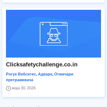
Clicksafetychallenge.co.in
Рогуе Вебситес
,
Адваре
,
Отмичари
претраживача
маја 30, 2026