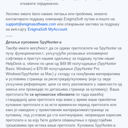
откажете појединачно.
Уколико имате било каквих питања или проблема, можете
контактирати подршку компаније EnigmaSoft путем е-поште на
support@enigmasoftware.com
или отварањем захтева за подршку
на веб-сајту
EnigmaSoft MyAccount
.
------
Детаљи куповине SpyHunter-а
Такође имате могућност да се одмах претплатите на SpyHunter за
пуну функционалност, укључујући уклањање злонамерног
софтвера и приступ нашем одељењу за подршку путем нашег
HelpDesk-а, обично по цени од
$49.98
полугодишње (SpyHunter
Basic Windows) и
$79.98
полугодишње (SpyHunter Pro
Windows/SpyHunter за Mac) у складу са понуђеним материјалима
и условима странице за регистрацију/куповину (који су овде
укључени референцом; цене се могу разликовати у зависности од
земље или промоције по детаљима странице за куповину). Ваша
претплата ће
се аутоматски обновити
по тада важећој
стандардној цени претплате која важи у време ваше првобитне
куповине претплате и за исти временски период претплате или
како је наведено у промотивним материјалима/страници за
куповину, под условом да сте континуирани, непрекидни корисник
претплате и за коју ћете добити обавештење о предстојећим
трошковима пре истека ваше претплате. Куповина SpyHunter-а