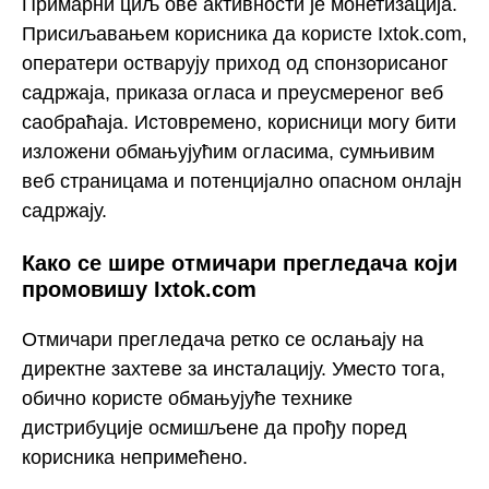
Примарни циљ ове активности је монетизација.
Присиљавањем корисника да користе Ixtok.com,
оператери остварују приход од спонзорисаног
садржаја, приказа огласа и преусмереног веб
саобраћаја. Истовремено, корисници могу бити
изложени обмањујућим огласима, сумњивим
веб страницама и потенцијално опасном онлајн
садржају.
Како се шире отмичари прегледача који
промовишу Ixtok.com
Отмичари прегледача ретко се ослањају на
директне захтеве за инсталацију. Уместо тога,
обично користе обмањујуће технике
дистрибуције осмишљене да прођу поред
корисника непримећено.