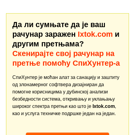
Да ли сумњате да је ваш
рачунар заражен
Ixtok.com
и
другим претњама?
Скенирајте свој рачунар на
претње помоћу СпиХунтер-а
СпиХунтер је моћан алат за санацију и заштиту
од злонамерног софтвера дизајниран да
помогне корисницима у дубинској анализи
безбедности система, откривању и уклањању
широког спектра претњи као што је
Ixtok.com
,
као и услуга техничке подршке један на један.