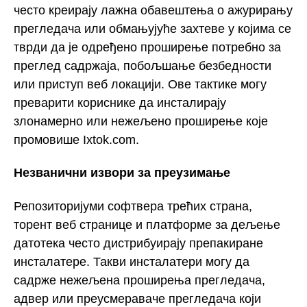
често креирају лажна обавештења о ажурирању
прегледача или обмањујуће захтеве у којима се
тврди да је одређено проширење потребно за
преглед садржаја, побољшање безбедности
или приступ веб локацији. Ове тактике могу
преварити кориснике да инсталирају
злонамерно или нежељено проширење које
промовише Ixtok.com.
Незванични извори за преузимање
Репозиторијуми софтвера трећих страна,
торент веб странице и платформе за дељење
датотека често дистрибуирају препакиране
инсталатере. Такви инсталатери могу да
садрже нежељена проширења прегледача,
адвер или преусмераваче прегледача који