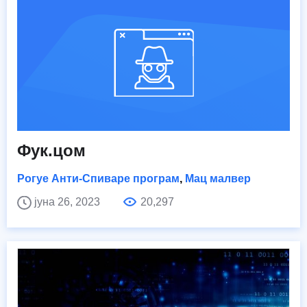
Фук.цом
Рогуе Анти-Спиваре програм
,
Мац малвер
јуна 26, 2023
20,297