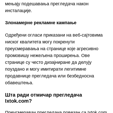
мењају подешавања прегледача након
инсталације.
Злонамерне рекламне кампање
Одређени огласи приказани на веб-сајтовима
ниског квалитета могу покренути
преусмеравања на странице које агресивно
промовишу нежељена проширења. Ове
странице су често дизајниране да делују
поуздано и могу имитирати легитимне
продавнице прегледача или безбедносна
обавештења.
Шта ради отмичар прегледача
Ixtok.com?
Преусмеравач прегледача повезан са Ixtok.com