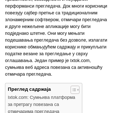
перформанси прегледача. Док многи корисници
повезују сајбер претње са традиционалним
злонамерним софтвером, отмичари прегледача
и друге нежељене апликације могу бити
подједнако штетне. Они могу мењати
подешавања прегледача без дозволе, излагати
кориснике обмањујућем садржају и прикупљати
податке везане за прегледање у сврху
оглашавања. Један пример је Ixtok.com,
сумњива веб адреса повезана са активношћу
отмичара прегледача.
Преглед садржаја
Ixtok.com: Сумњива платформа
за претрагу повезана са
отмичарима прегледача