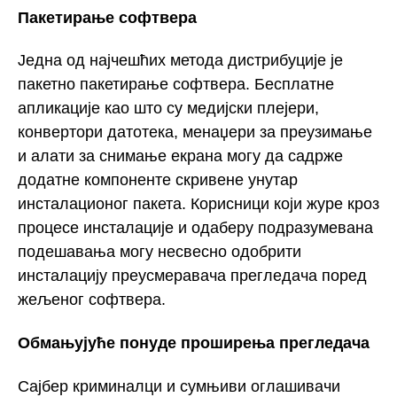
Пакетирање софтвера
Једна од најчешћих метода дистрибуције је
пакетно пакетирање софтвера. Бесплатне
апликације као што су медијски плејери,
конвертори датотека, менаџери за преузимање
и алати за снимање екрана могу да садрже
додатне компоненте скривене унутар
инсталационог пакета. Корисници који журе кроз
процесе инсталације и одаберу подразумевана
подешавања могу несвесно одобрити
инсталацију преусмеравача прегледача поред
жељеног софтвера.
Обмањујуће понуде проширења прегледача
Сајбер криминалци и сумњиви оглашивачи