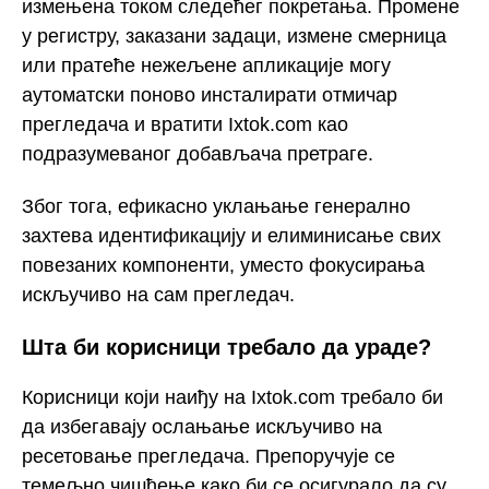
измењена током следећег покретања. Промене
у регистру, заказани задаци, измене смерница
или пратеће нежељене апликације могу
аутоматски поново инсталирати отмичар
прегледача и вратити Ixtok.com као
подразумеваног добављача претраге.
Због тога, ефикасно уклањање генерално
захтева идентификацију и елиминисање свих
повезаних компоненти, уместо фокусирања
искључиво на сам прегледач.
Шта би корисници требало да ураде?
Корисници који наиђу на Ixtok.com требало би
да избегавају ослањање искључиво на
ресетовање прегледача. Препоручује се
темељно чишћење како би се осигурало да су