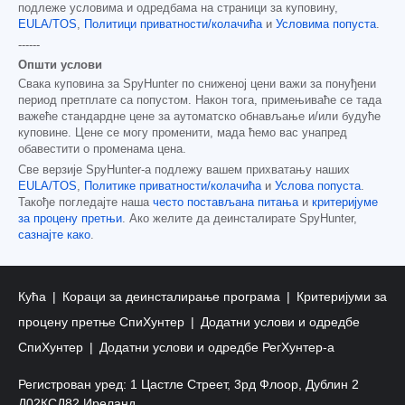
подлеже условима и одредбама на страници за куповину,
EULA/TOS
,
Политици приватности/колачића
и
Условима попуста
.
------
Општи услови
Свака куповина за SpyHunter по сниженој цени важи за понуђени
период претплате са попустом. Након тога, примењиваће се тада
важеће стандардне цене за аутоматско обнављање и/или будуће
куповине. Цене се могу променити, мада ћемо вас унапред
обавестити о променама цена.
Све верзије SpyHunter-а подлежу вашем прихватању наших
EULA/TOS
,
Политике приватности/колачића
и
Услова попуста
.
Такође погледајте наша
често постављана питања
и
критеријуме
за процену претњи
. Ако желите да деинсталирате SpyHunter,
сазнајте како
.
Кућа
Кораци за деинсталирање програма
Критеријуми за
процену претње СпиХунтер
Додатни услови и одредбе
СпиХунтер
Додатни услови и одредбе РегХунтер-а
Регистрован уред: 1 Цастле Стреет, 3рд Флоор, Дублин 2
Д02КСД82 Иреланд.