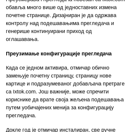
обавља много више од једноставних измена
почетне странице. Дизајниран је да одржава
контролу над подешавањима прегледача и
генерише континуирани приход од
оглашавања.
Преузимање конфигурације прегледача
Када се једном активира, отмичар обично
замењује почетну страницу, страницу нове
картице и подразумеваног добављача претраге
са Ixtok.com. Још важније, може спречити
кориснике да врате своја жељена подешавања
путем уобичајених менија за конфигурацију
прегледача.
Докле год је отмичар инсталиран, све ручне