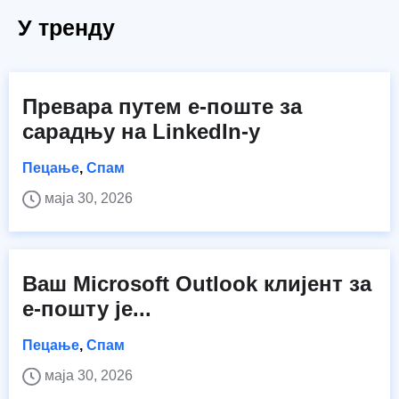
У тренду
Превара путем е-поште за
сарадњу на LinkedIn-у
Пецање
,
Спам
маја 30, 2026
Ваш Microsoft Outlook клијент за
е-пошту је...
Пецање
,
Спам
маја 30, 2026