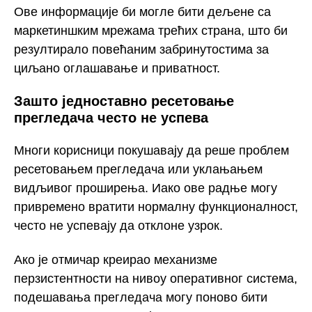
Ове информације би могле бити дељене са
маркетиншким мрежама трећих страна, што би
резултирало повећаним забринутостима за
циљано оглашавање и приватност.
Зашто једноставно ресетовање
прегледача често не успева
Многи корисници покушавају да реше проблем
ресетовањем прегледача или уклањањем
видљивог проширења. Иако ове радње могу
привремено вратити нормалну функционалност,
често не успевају да отклоне узрок.
Ако је отмичар креирао механизме
перзистентности на нивоу оперативног система,
подешавања прегледача могу поново бити