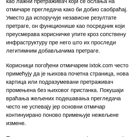
као лажни претраживач који се ослања на
отмичаре прегледача како би добио саобраћај.
Уместо да испоручује независне резултате
претраге, он функционише као посредник који
преусмерава корисничке упите кроз сопствену
инфраструктуру пре него што их проследи
легитимним добављачима претраге.
Корисници погођени отмичарем Ixtok.com често
примећују да је њихова почетна страница, нова
картица или подразумевани претраживач
промењена без њиховог пристанка. Покушаји
враћања жељених подешавања прегледача
често не успевају јер основни отмичар
континуирано поново примењује нежељене
измене.