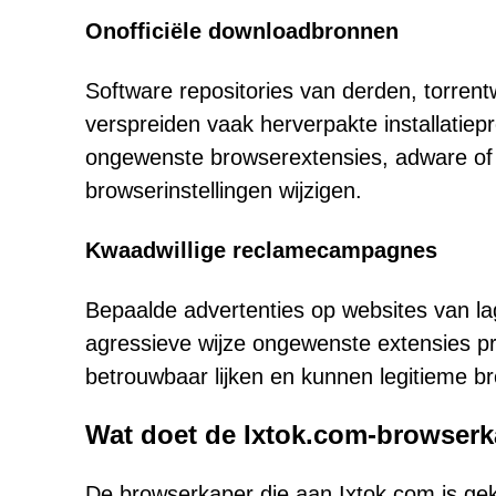
Onofficiële downloadbronnen
Software repositories van derden, torren
verspreiden vaak herverpakte installatie
ongewenste browserextensies, adware of b
browserinstellingen wijzigen.
Kwaadwillige reclamecampagnes
Bepaalde advertenties op websites van lag
agressieve wijze ongewenste extensies p
betrouwbaar lijken en kunnen legitieme b
Wat doet de Ixtok.com-browser
De browserkaper die aan Ixtok.com is gek