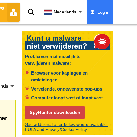
ing
Zoeken
Nederlands
Log in
Kunt u malware
niet verwijderen?
Problemen met moeilijk te
verwijderen malware:
Browser voor kapingen en
omleidingen
ands
Vervelende, ongewenste pop-ups
Computer loopt vast of loopt vast
SpyHunter downloaden
her
See additional offer below where available.
EULA
and
Privacy/Cookie Policy
.