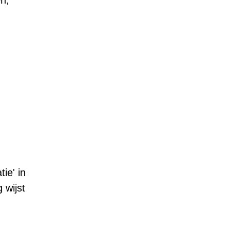
n,
ie' in
 wijst