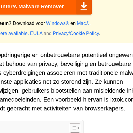
nter’s Malware Remover
teem?
Download voor
Windows®
en
Mac®
.
ere available.
EULA
and
Privacy/Cookie Policy
.
pdringerige en onbetrouwbare potentieel ongewen
et behoud van privacy, beveiliging en betrouwbare
s cyberdreigingen associëren met traditionele malw
te applicaties net zo storend zijn. Ze kunnen
jzigen, gebruikers blootstellen aan misleidende i
medoeleinden. Een voorbeeld hiervan is Ixtok.co
t gebracht met activiteiten van browserkapers.