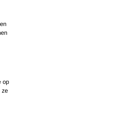
den
nen
e op
 ze