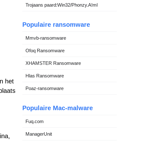
Trojaans paard:Win32/Phonzy.A!ml
Populaire ransomware
Mmvb-ransomware
Ofoq Ransomware
XHAMSTER Ransomware
Hlas Ransomware
n het
Poaz-ransomware
plaats
Populaire Mac-malware
Fuq.com
ManagerUnit
ina,