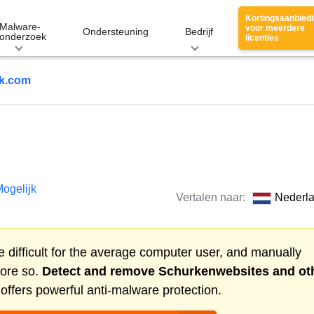
Kortingsaanbied
Malware-
voor meerdere
Ondersteuning
Bedrijf
onderzoek
licenties
ok.com
ogelijk
Vertalen naar:
Nederl
 difficult for the average computer user, and manually
more so.
Detect and remove
Schurkenwebsites
and ot
ffers powerful anti-malware protection.