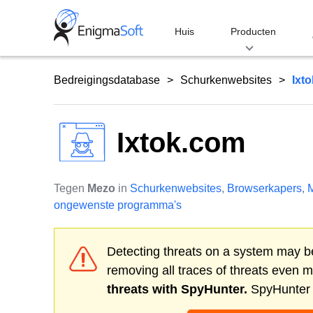
Skip
to
Huis
Producten
content
Bedreigingsdatabase
Schurkenwebsites
Ixt
Ixtok.com
Tegen
Mezo
in
Schurkenwebsites
,
Browserkapers
,
M
ongewenste programma's
Detecting threats on a system may be
removing all traces of threats even 
threats with SpyHunter.
SpyHunter o