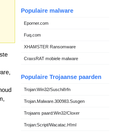
Populaire malware
Eporner.com
Fuq.com
XHAMSTER Ransomware
ste
CraxsRAT mobiele malware
are,
Populaire Trojaanse paarden
nhoud
Trojan:Win32/Suschil!rfn
m,
Trojan.Malware.300983.Susgen
Trojaans paard:Win32/Cloxer
Trojan:Script/Wacatac.H!ml