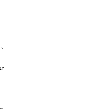
rs
an