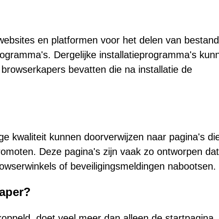
twebsites en platformen voor het delen van bestan
programma's. Dergelijke installatieprogramma's kun
rowserkapers bevatten die na installatie de
e kwaliteit kunnen doorverwijzen naar pagina's di
romoten. Deze pagina's zijn vaak zo ontworpen dat
rowserwinkels of beveiligingsmeldingen nabootsen.
kaper?
oppeld, doet veel meer dan alleen de startpagina