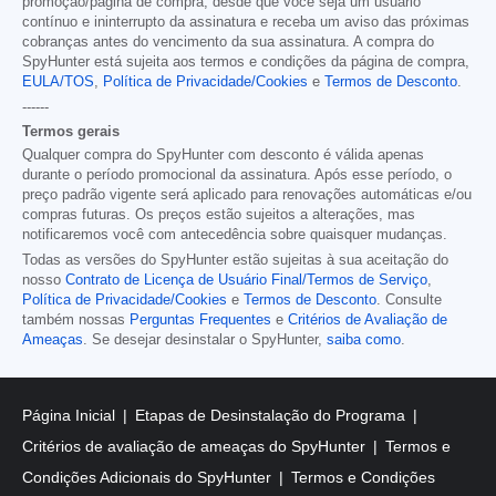
promoção/página de compra, desde que você seja um usuário
contínuo e ininterrupto da assinatura e receba um aviso das próximas
cobranças antes do vencimento da sua assinatura. A compra do
SpyHunter está sujeita aos termos e condições da página de compra,
EULA/TOS
,
Política de Privacidade/Cookies
e
Termos de Desconto
.
------
Termos gerais
Qualquer compra do SpyHunter com desconto é válida apenas
durante o período promocional da assinatura. Após esse período, o
preço padrão vigente será aplicado para renovações automáticas e/ou
compras futuras. Os preços estão sujeitos a alterações, mas
notificaremos você com antecedência sobre quaisquer mudanças.
Todas as versões do SpyHunter estão sujeitas à sua aceitação do
nosso
Contrato de Licença de Usuário Final/Termos de Serviço
,
Política de Privacidade/Cookies
e
Termos de Desconto
. Consulte
também nossas
Perguntas Frequentes
e
Critérios de Avaliação de
Ameaças
. Se desejar desinstalar o SpyHunter,
saiba como
.
Página Inicial
Etapas de Desinstalação do Programa
Critérios de avaliação de ameaças do SpyHunter
Termos e
Condições Adicionais do SpyHunter
Termos e Condições