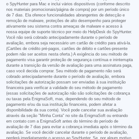
o SpyHunter para Mac e inclui vários dispositivos (conforme descrito
nos materiais promocionais/página de compra) por um período único
de 7 dias. Ela oferece funcionalidades abrangentes de detecção e
remoção de malware, proteções de alto desempenho para proteger
ativamente seu sistema contra ameaças de malware e acesso à
nossa equipe de suporte técnico por meio do HelpDesk do SpyHunter.
Você não será cobrado antecipadamente durante o período de
avaliação, embora seja necessário um cartão de crédito para ativá-la.
(Cartões de crédito pré-pagos, cartões de débito e cartões-presente
podem não ser aceitos nesta oferta.) A exigência do seu método de
pagamento visa garantir proteção de segurança contínua e ininterrupta
durante a transição da versão de avaliação para uma assinatura paga,
caso você decida comprar. Seu método de pagamento não será
cobrado antecipadamente durante o período de avaliação, embora
solicitações de autorização possam ser enviadas à sua instituição
financeira para verificar a validade do seu método de pagamento
(essas solicitações de autorização não são solicitações de cobrança
ou taxas pela EnigmaSoft, mas, dependendo do seu método de
pagamento e/ou da sua instituição financeira, podem afetar a
disponibilidade da sua conta). Você pode cancelar sua avaliação
através da seção "Minha Conta" no site da EnigmaSoft ou entrando
em contato com a EnigmaSoft antes do término do período de
avaliação de 7 dias para evitar a cobrança imediata após o término da
avaliação. Se você decidir cancelar durante o período de avaliação,
perderá imediatamente o acesso ao SpyHunter. Se, por algum motivo,