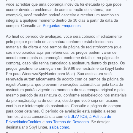
você acreditar que uma cobrança indevida foi efetuada (o que pode
ocorrer devido a problemas de administração do sistema, por
exemplo), você também poderá cancelar e receber um reembolso
integral a qualquer momento dentro de 30 dias a partir da data da
compra. Consulte as
Perguntas Frequentes
.
Ao final do período de avaliação, você será cobrado imediatamente
pelo preço e período de assinatura conforme estabelecido nos
materiais da oferta e nos termos da página de registro/compra (que
são incorporados aqui por referência; os preços podem variar de
acordo com o país ou promoção, conforme detalhes na página de
compra), caso não tenha cancelado a assinatura dentro do prazo. Os
preços geralmente começam em
$79.98
semestralmente (SpyHunter
Pro para Windows/SpyHunter para Mac). Sua assinatura será
renovada automaticamente
de acordo com os termos da página de
registro/compra, que preveem renovações automáticas pela taxa de
assinatura padrão vigente no momento da sua compra original e pelo
mesmo período de assinatura ou conforme estabelecido nos materiais
da promoção/página de compra, desde que você seja um usuário
contínuo e ininterrupto da assinatura. Consulte a página de compra
para obter detalhes. O período de avaliação está sujeito a estes
Termos, à sua concordância com
o EULA/TOS
,
à Política de
Privacidade/Cookies
e
aos Termos de Desconto
. Se desejar
desinstalar o SpyHunter,
saiba como
.