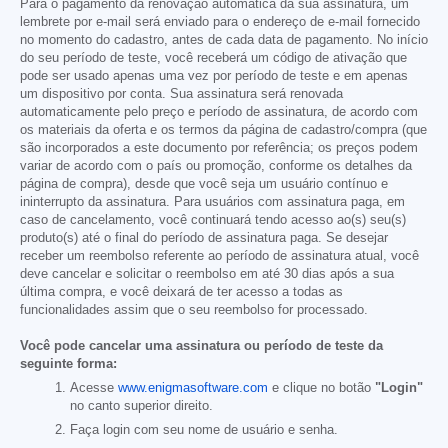
Para o pagamento da renovação automática da sua assinatura, um
lembrete por e-mail será enviado para o endereço de e-mail fornecido
no momento do cadastro, antes de cada data de pagamento. No início
do seu período de teste, você receberá um código de ativação que
pode ser usado apenas uma vez por período de teste e em apenas
um dispositivo por conta. Sua assinatura será renovada
automaticamente pelo preço e período de assinatura, de acordo com
os materiais da oferta e os termos da página de cadastro/compra (que
são incorporados a este documento por referência; os preços podem
variar de acordo com o país ou promoção, conforme os detalhes da
página de compra), desde que você seja um usuário contínuo e
ininterrupto da assinatura. Para usuários com assinatura paga, em
caso de cancelamento, você continuará tendo acesso ao(s) seu(s)
produto(s) até o final do período de assinatura paga. Se desejar
receber um reembolso referente ao período de assinatura atual, você
deve cancelar e solicitar o reembolso em até 30 dias após a sua
última compra, e você deixará de ter acesso a todas as
funcionalidades assim que o seu reembolso for processado.
Você pode cancelar uma assinatura ou período de teste da
seguinte forma:
Acesse
www.enigmasoftware.com
e clique no botão
"Login"
no canto superior direito.
Faça login com seu nome de usuário e senha.