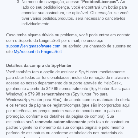
No menu de navegação, acesse
"Pedidos/Licenças".
Ao
lado do seu pedido/licença, você encontrará um botão para
cancelar sua assinatura, se aplicável. Observação: se você
tiver vários pedidos/produtos, será necessário cancelá-los
individualmente.
Caso tenha alguma dúvida ou problema, você pode entrar em contato
com o Suporte da EnigmaSoft por e-mail, no endereço
support@enigmasoftware.com
, ou abrindo um chamado de suporte no
site
MyAccount da EnigmaSoft
.
------
Detalhes da compra do SpyHunter
Você também tem a opção de assinar o SpyHunter imediatamente
para obter todas as funcionalidades, incluindo remoção de malware e
acesso ao nosso departamento de suporte através do HelpDesk,
geralmente a partir de
$49.98
semestralmente (SpyHunter Basic para
Windows) e
$79.98
semestralmente (SpyHunter Pro para
Windows/SpyHunter para Mac), de acordo com os materiais da oferta
e os termos da página de registro/compra (que são incorporados aqui
por referência; os preços podem variar de acordo com o país ou
promoção, conforme os detalhes da página de compra). Sua
assinatura será
renovada automaticamente
pela taxa de assinatura
padrão vigente no momento da sua compra original e pelo mesmo
período de assinatura ou conforme estabelecido nos materiais da