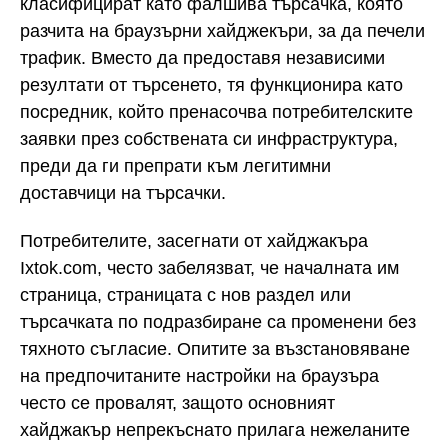
класифицират като фалшива търсачка, която
разчита на браузърни хайджекъри, за да печели
трафик. Вместо да предоставя независими
резултати от търсенето, тя функционира като
посредник, който пренасочва потребителските
заявки през собствената си инфраструктура,
преди да ги препрати към легитимни
доставчици на търсачки.
Потребителите, засегнати от хайджакъра
Ixtok.com, често забелязват, че началната им
страница, страницата с нов раздел или
търсачката по подразбиране са променени без
тяхното съгласие. Опитите за възстановяване
на предпочитаните настройки на браузъра
често се провалят, защото основният
хайджакър непрекъснато прилага нежеланите