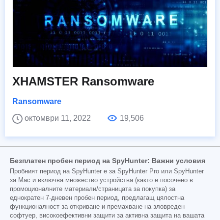
XHAMSTER Ransomware
Ransomware
октомври 11, 2022
19,506
Безплатен пробен период на SpyHunter: Важни условия
Пробният период на SpyHunter е за SpyHunter Pro или SpyHunter
за Mac и включва множество устройства (както е посочено в
промоционалните материали/страницата за покупка) за
еднократен 7-дневен пробен период, предлагащ цялостна
функционалност за откриване и премахване на зловреден
софтуер, високоефективни защити за активна защита на вашата