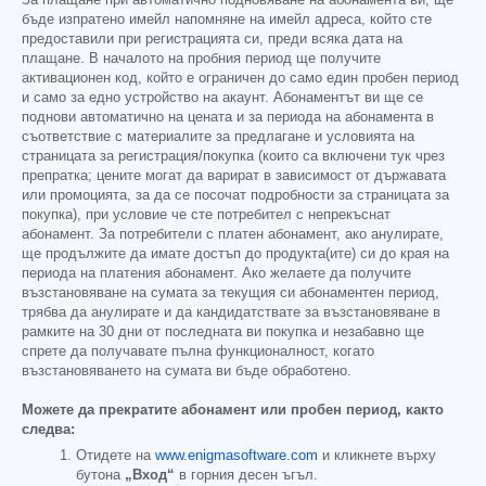
бъде изпратено имейл напомняне на имейл адреса, който сте
предоставили при регистрацията си, преди всяка дата на
плащане. В началото на пробния период ще получите
активационен код, който е ограничен до само един пробен период
и само за едно устройство на акаунт. Абонаментът ви ще се
поднови автоматично на цената и за периода на абонамента в
съответствие с материалите за предлагане и условията на
страницата за регистрация/покупка (които са включени тук чрез
препратка; цените могат да варират в зависимост от държавата
или промоцията, за да се посочат подробности за страницата за
покупка), при условие че сте потребител с непрекъснат
абонамент. За потребители с платен абонамент, ако анулирате,
ще продължите да имате достъп до продукта(ите) си до края на
периода на платения абонамент. Ако желаете да получите
възстановяване на сумата за текущия си абонаментен период,
трябва да анулирате и да кандидатствате за възстановяване в
рамките на 30 дни от последната ви покупка и незабавно ще
спрете да получавате пълна функционалност, когато
възстановяването на сумата ви бъде обработено.
Можете да прекратите абонамент или пробен период, както
следва:
Отидете на
www.enigmasoftware.com
и кликнете върху
бутона
„Вход“
в горния десен ъгъл.