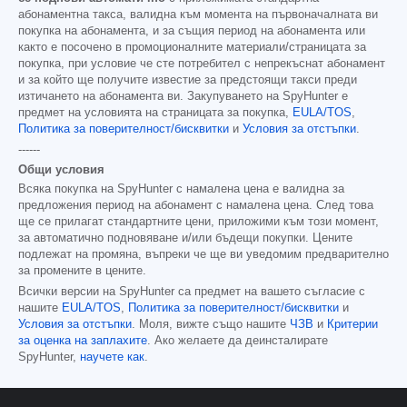
абонаментна такса, валидна към момента на първоначалната ви
покупка на абонамента, и за същия период на абонамента или
както е посочено в промоционалните материали/страницата за
покупка, при условие че сте потребител с непрекъснат абонамент
и за който ще получите известие за предстоящи такси преди
изтичането на абонамента ви. Закупуването на SpyHunter е
предмет на условията на страницата за покупка,
EULA/TOS
,
Политика за поверителност/бисквитки
и
Условия за отстъпки
.
------
Общи условия
Всяка покупка на SpyHunter с намалена цена е валидна за
предложения период на абонамент с намалена цена. След това
ще се прилагат стандартните цени, приложими към този момент,
за автоматично подновяване и/или бъдещи покупки. Цените
подлежат на промяна, въпреки че ще ви уведомим предварително
за промените в цените.
Всички версии на SpyHunter са предмет на вашето съгласие с
нашите
EULA/TOS
,
Политика за поверителност/бисквитки
и
Условия за отстъпки
. Моля, вижте също нашите
ЧЗВ
и
Критерии
за оценка на заплахите
. Ако желаете да деинсталирате
SpyHunter,
научете как
.