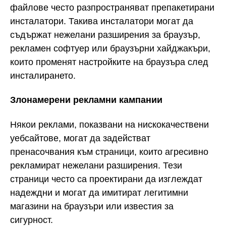
файлове често разпространяват препакетирани
инсталатори. Такива инсталатори могат да
съдържат нежелани разширения за браузър,
рекламен софтуер или браузърни хайджакъри,
които променят настройките на браузъра след
инсталирането.
Злонамерени рекламни кампании
Някои реклами, показвани на нискокачествени
уебсайтове, могат да задействат
пренасочвания към страници, които агресивно
рекламират нежелани разширения. Тези
страници често са проектирани да изглеждат
надеждни и могат да имитират легитимни
магазини на браузъри или известия за
сигурност.