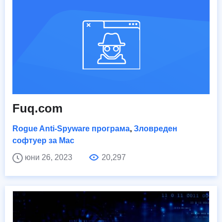
Fuq.com
Rogue Anti-Spyware програма
,
Зловреден
софтуер за Mac
юни 26, 2023
20,297