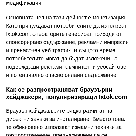
модификации.
Основната цел на тази дейност е монетизация.
Като принуждават потребителите да използват
Ixtok.com, операторите генерират приходи от
спонсорирано съдържание, рекламни импресии
и пренасочен уеб трафик. В същото време
потребителите могат да бъдат изложени на
подвеждащи реклами, съмнителни уебсайтове
и потенциално опасно онлайн съдържание.
Как се разпространяват браузърни
хайджакери, популяризиращи Ixtok.com
Браузър хайджакърите рядко разчитат на
директни заявки за инсталиране. Вместо това,
те обикновено използват измамни техники за
разпространение, предназначени да се