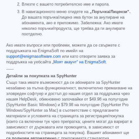
Влезте с вашето потребителско име и парола.
В навигационното меню отидете на
„Поръчка/Лицензи“.
До вашата поръчка/лиценз има бутон за анулиране на
абонамента, ако е приложимо. Забележка: Ако имате
няколко поръчки/продукта, ще трябва да ги анулирате
поотделно.
Ако имате въпроси или проблеми, можете да се свържете с
поддръжката на EnigmaSoft по имейл на
support@enigmasoftware.com
или като отворите заявка за
поддръжка на уебсайта
„Моят акаунт“ на EnigmaSoft
.
------
Детайли за покупката на SpyHunter
Също така имате възможност да се абонирате за SpyHunter
незабавно за пълна функционалност, включително премахване на
зловреден софтуер и достъп до нашия отдел за поддръжка чрез
нашия HelpDesk, обикновено започвайки от
$49.98
на полугодие
(SpyHunter Basic Windows) и
$79.98
на полугодие (SpyHunter Pro
Windows/SpyHunter за Mac) в съответствие с предлаганите
материали и условията на страницата за регистрация/покупка
(които са включени тук чрез препратка; цените могат да варират в
зависимост от държавата или промоцията, в зависимост от
подробностите на страницата за покупка). Вашият абонамент ще
се поднови автоматично
с приложимата стандартна