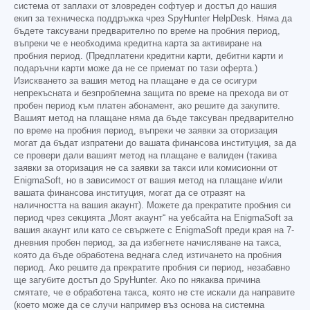
система от заплахи от зловреден софтуер и достъп до нашия
екип за техническа поддръжка чрез SpyHunter HelpDesk. Няма да
бъдете таксувани предварително по време на пробния период,
въпреки че е необходима кредитна карта за активиране на
пробния период. (Предплатени кредитни карти, дебитни карти и
подаръчни карти може да не се приемат по тази оферта.)
Изискването за вашия метод на плащане е да се осигури
непрекъсната и безпроблемна защита по време на прехода ви от
пробен период към платен абонамент, ако решите да закупите.
Вашият метод на плащане няма да бъде таксуван предварително
по време на пробния период, въпреки че заявки за оторизация
могат да бъдат изпратени до вашата финансова институция, за да
се провери дали вашият метод на плащане е валиден (такива
заявки за оторизация не са заявки за такси или комисионни от
EnigmaSoft, но в зависимост от вашия метод на плащане и/или
вашата финансова институция, могат да се отразят на
наличността на вашия акаунт). Можете да прекратите пробния си
период чрез секцията „Моят акаунт“ на уебсайта на EnigmaSoft за
вашия акаунт или като се свържете с EnigmaSoft преди края на 7-
дневния пробен период, за да избегнете начисляване на такса,
която да бъде обработена веднага след изтичането на пробния
период. Ако решите да прекратите пробния си период, незабавно
ще загубите достъп до SpyHunter. Ако по някаква причина
смятате, че е обработена такса, която не сте искали да направите
(което може да се случи например въз основа на системна