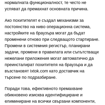
нормалната функционалност, те често не
успяват да премахнат основната причина.
Ако похитителят е създал механизми за
постоянство на ниво операционна система,
настройките на браузъра могат да бъдат
променени отново при следващото стартиране.
Промени в системния регистър, планирани
задачи, промени в правилата или съпътстващи
нежелани приложения могат автоматично да
преинсталират похитителя на браузъра и да
възстановят Ixtok.com като доставчик на
търсене по подразбиране.
Поради това, ефективното премахване
обикновено изисква идентифициране и
елиминиране на всички свързани компоненти,