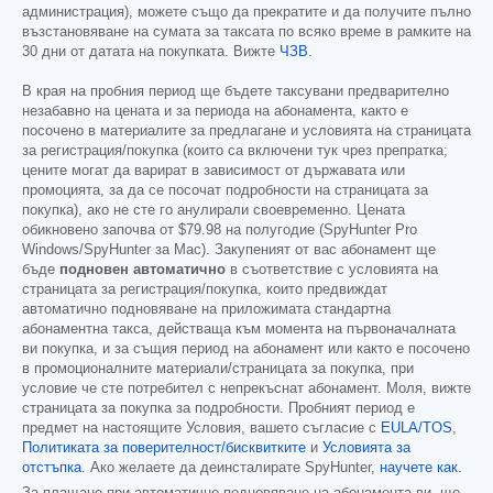
администрация), можете също да прекратите и да получите пълно
възстановяване на сумата за таксата по всяко време в рамките на
30 дни от датата на покупката. Вижте
ЧЗВ
.
В края на пробния период ще бъдете таксувани предварително
незабавно на цената и за периода на абонамента, както е
посочено в материалите за предлагане и условията на страницата
за регистрация/покупка (които са включени тук чрез препратка;
цените могат да варират в зависимост от държавата или
промоцията, за да се посочат подробности на страницата за
покупка), ако не сте го анулирали своевременно. Цената
обикновено започва от
$79.98
на полугодие (SpyHunter Pro
Windows/SpyHunter за Mac). Закупеният от вас абонамент ще
бъде
подновен автоматично
в съответствие с условията на
страницата за регистрация/покупка, които предвиждат
автоматично подновяване на приложимата стандартна
абонаментна такса, действаща към момента на първоначалната
ви покупка, и за същия период на абонамент или както е посочено
в промоционалните материали/страницата за покупка, при
условие че сте потребител с непрекъснат абонамент. Моля, вижте
страницата за покупка за подробности. Пробният период е
предмет на настоящите Условия, вашето съгласие с
EULA/TOS
,
Политиката за поверителност/бисквитките
и
Условията за
отстъпка
. Ако желаете да деинсталирате SpyHunter,
научете как
.
За плащане при автоматично подновяване на абонамента ви, ще