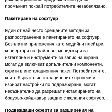
промъкнат покрай потребителите незабелязано.
Пакетиране на софтуер
Един от най-често срещаните методи за
разпространение е пакетирането на софтуер.
Безплатни приложения като медийни плейъри,
конвертори на файлове, мениджъри за
изтегляне и инструменти за запис на екрана
могат да включват допълнителни компоненти,
скрити в инсталационния пакет. Потребителите,
които бързат с инсталационните процеси и
избират настройки по подразбиране, могат
несъзнателно да разрешат инсталирането на
браузър-хайджакър заедно с желания софтуер.
Подвеждащи оферти за разширения на