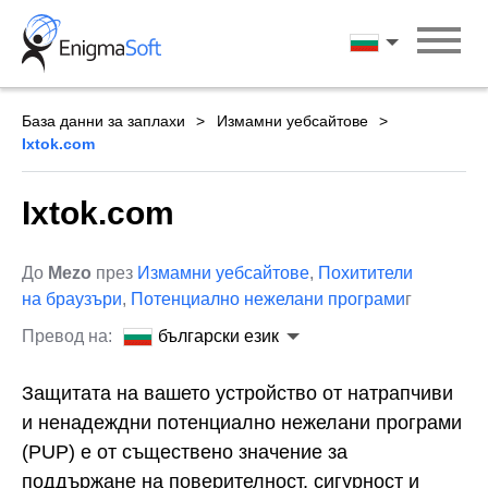
Skip
to
български ези
content
База данни за заплахи
Измамни уебсайтове
Ixtok.com
Ixtok.com
До
Mezo
през
Измамни уебсайтове
,
Похитители
на браузъри
,
Потенциално нежелани програми
г
Превод на:
български език
Защитата на вашето устройство от натрапчиви
и ненадеждни потенциално нежелани програми
(PUP) е от съществено значение за
поддържане на поверителност, сигурност и