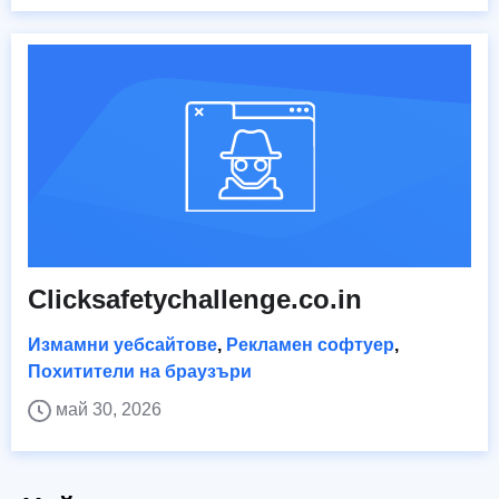
Clicksafetychallenge.co.in
Измамни уебсайтове
,
Рекламен софтуер
,
Похитители на браузъри
май 30, 2026