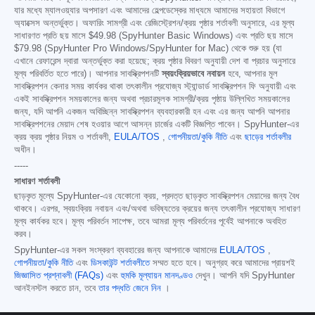
যার মধ্যে ম্যালওয়্যার অপসারণ এবং আমাদের হেল্পডেস্কের মাধ্যমে আমাদের সহায়তা বিভাগে
অ্যাক্সেস অন্তর্ভুক্ত। অফারিং সামগ্রী এবং রেজিস্ট্রেশন/ক্রয় পৃষ্ঠার শর্তাবলী অনুসারে, এর মূল্য
সাধারণত প্রতি ছয় মাসে
$49.98
(SpyHunter Basic Windows) এবং প্রতি ছয় মাসে
$79.98
(SpyHunter Pro Windows/SpyHunter for Mac) থেকে শুরু হয় (যা
এখানে রেফারেন্স দ্বারা অন্তর্ভুক্ত করা হয়েছে; ক্রয় পৃষ্ঠার বিবরণ অনুযায়ী দেশ বা প্রচার অনুসারে
মূল্য পরিবর্তিত হতে পারে)। আপনার সাবস্ক্রিপশনটি
স্বয়ংক্রিয়ভাবে নবায়ন
হবে, আপনার মূল
সাবস্ক্রিপশন কেনার সময় কার্যকর থাকা তৎকালীন প্রযোজ্য স্ট্যান্ডার্ড সাবস্ক্রিপশন ফি অনুযায়ী এবং
একই সাবস্ক্রিপশন সময়কালের জন্য অথবা প্রচারমূলক সামগ্রী/ক্রয় পৃষ্ঠায় উল্লিখিত সময়কালের
জন্য, যদি আপনি একজন অবিচ্ছিন্ন সাবস্ক্রিপশন ব্যবহারকারী হন এবং এর জন্য আপনি আপনার
সাবস্ক্রিপশনের মেয়াদ শেষ হওয়ার আগে আসন্ন চার্জের একটি বিজ্ঞপ্তি পাবেন। SpyHunter-এর
ক্রয় ক্রয় পৃষ্ঠার নিয়ম ও শর্তাবলী,
EULA/TOS
,
গোপনীয়তা/কুকি নীতি
এবং
ছাড়ের শর্তাবলীর
অধীন।
-----
সাধারণ শর্তাবলী
ছাড়কৃত মূল্যে SpyHunter-এর যেকোনো ক্রয়, প্রদত্ত ছাড়কৃত সাবস্ক্রিপশন মেয়াদের জন্য বৈধ
থাকবে। এরপর, স্বয়ংক্রিয় নবায়ন এবং/অথবা ভবিষ্যতের ক্রয়ের জন্য তৎকালীন প্রযোজ্য সাধারণ
মূল্য কার্যকর হবে। মূল্য পরিবর্তন সাপেক্ষ, তবে আমরা মূল্য পরিবর্তনের পূর্বেই আপনাকে অবহিত
করব।
SpyHunter-এর সকল সংস্করণ ব্যবহারের জন্য আপনাকে আমাদের
EULA/TOS
,
গোপনীয়তা/কুকি নীতি
এবং
ডিসকাউন্ট শর্তাবলীতে
সম্মত হতে হবে। অনুগ্রহ করে আমাদের প্রায়শই
জিজ্ঞাসিত প্রশ্নাবলী (FAQs)
এবং
হুমকি মূল্যায়ন মানদণ্ডও
দেখুন। আপনি যদি SpyHunter
আনইনস্টল করতে চান, তবে
তার পদ্ধতি জেনে নিন
।