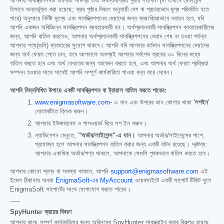
আপনার সাবস্ক্রিপশনটি অফারিং সামগ্রী এবং নিবন্ধন/ক্রয় পৃষ্ঠার শর্তাবলী (যা এখানে রেফারেন্স
হিসাবে অন্তর্ভুক্ত করা হয়েছে; ক্রয় পৃষ্ঠার বিবরণ অনুযায়ী দেশ বা প্রচারভেদে মূল্য পরিবর্তিত হতে
পারে) অনুসারে নির্দিষ্ট মূল্যে এবং সাবস্ক্রিপশনের মেয়াদের জন্য স্বয়ংক্রিয়ভাবে নবায়ন হবে, যদি
আপনি একজন অবিচ্ছিন্ন সাবস্ক্রিপশন ব্যবহারকারী হন। অর্থপ্রদানকারী সাবস্ক্রিপশন ব্যবহারকারীদের
জন্য, আপনি বাতিল করলেও, আপনার অর্থপ্রদানকারী সাবস্ক্রিপশনের মেয়াদ শেষ না হওয়া পর্যন্ত
আপনার পণ্য(গুলি) ব্যবহারের সুযোগ থাকবে। আপনি যদি আপনার বর্তমান সাবস্ক্রিপশনের মেয়াদের
জন্য অর্থ ফেরত পেতে চান, তবে আপনাকে অবশ্যই আপনার সর্বশেষ ক্রয়ের ৩০ দিনের মধ্যে
বাতিল করতে হবে এবং অর্থ ফেরতের জন্য আবেদন করতে হবে, এবং আপনার অর্থ ফেরত প্রক্রিয়া
সম্পন্ন হওয়ার সাথে সাথেই আপনি সম্পূর্ণ কার্যকারিতা পাওয়া বন্ধ করে দেবেন।
আপনি নিম্নলিখিত উপায়ে একটি সাবস্ক্রিপশন বা ট্রায়াল বাতিল করতে পারেন:
www.enigmasoftware.com-
এ যান এবং উপরের ডান কোণায় থাকা
'লগইন'
বোতামটিতে ক্লিক করুন।
আপনার ইউজারনেম ও পাসওয়ার্ড দিয়ে লগ ইন করুন।
ন্যাভিগেশন মেনুতে,
"অর্ডার/লাইসেন্স"-এ যান।
আপনার অর্ডার/লাইসেন্সের পাশে,
প্রযোজ্য হলে আপনার সাবস্ক্রিপশন বাতিল করার জন্য একটি বাটন রয়েছে। দ্রষ্টব্য:
আপনার একাধিক অর্ডার/পণ্য থাকলে, আপনাকে সেগুলি পৃথকভাবে বাতিল করতে হবে।
আপনার কোনো প্রশ্ন বা সমস্যা থাকলে, আপনি
support@enigmasoftware.com
এই
ইমেল ঠিকানায় অথবা
EnigmaSoft-এর MyAccount
ওয়েবসাইটে একটি সাপোর্ট টিকিট খুলে
EnigmaSoft সাপোর্টের সাথে যোগাযোগ করতে পারেন।
-----
SpyHunter ক্রয়ের বিবরণ
আপনার কাছে সম্পূর্ণ কার্যকারিতার জন্য অবিলম্বে SpyHunter সাবস্ক্রাইব করার বিকল্পও রয়েছে,