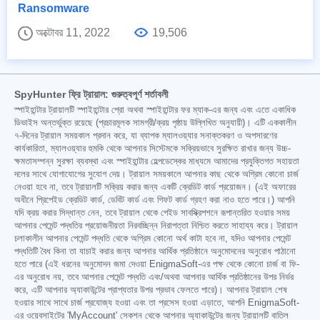
Ransomware
অক্টোবর 11, 2022
19,506
SpyHunter ফ্রি ট্রায়াল: গুরুত্বপূর্ণ শর্তাবলী
স্পাইহান্টার ট্রায়ালটি স্পাইহান্টার প্রো অথবা স্পাইহান্টার ফর ম্যাক-এর জন্য এবং এতে একাধিক
ডিভাইস অন্তর্ভুক্ত রয়েছে (প্রচারমূলক সামগ্রী/ক্রয় পৃষ্ঠায় উল্লিখিত অনুযায়ী)। এটি এককালীন
৭-দিনের ট্রায়াল সময়কাল প্রদান করে, যা ব্যাপক ম্যালওয়্যার সনাক্তকরণ ও অপসারণের
কার্যকারিতা, ম্যালওয়্যার হুমকি থেকে আপনার সিস্টেমকে সক্রিয়ভাবে সুরক্ষিত রাখার জন্য উচ্চ-
ক্ষমতাসম্পন্ন সুরক্ষা ব্যবস্থা এবং স্পাইহান্টার হেল্পডেস্কের মাধ্যমে আমাদের প্রযুক্তিগত সহায়তা
দলের সাথে যোগাযোগের সুযোগ দেয়। ট্রায়াল সময়কালে আপনার কাছ থেকে অগ্রিম কোনো চার্জ
নেওয়া হবে না, তবে ট্রায়ালটি সক্রিয় করার জন্য একটি ক্রেডিট কার্ড প্রয়োজন। (এই অফারের
অধীনে প্রিপেইড ক্রেডিট কার্ড, ডেবিট কার্ড এবং গিফট কার্ড গ্রহণ করা নাও হতে পারে।) আপনি
যদি ক্রয় করার সিদ্ধান্ত নেন, তবে ট্রায়াল থেকে পেইড সাবস্ক্রিপশনে রূপান্তরিত হওয়ার সময়
আপনার পেমেন্ট পদ্ধতির প্রয়োজনীয়তা নিরবচ্ছিন্ন নিরাপত্তা নিশ্চিত করতে সাহায্য করে। ট্রায়াল
চলাকালীন আপনার পেমেন্ট পদ্ধতি থেকে অগ্রিম কোনো অর্থ কাটা হবে না, যদিও আপনার পেমেন্ট
পদ্ধতিটি বৈধ কিনা তা যাচাই করার জন্য আপনার আর্থিক প্রতিষ্ঠানে অনুমোদনের অনুরোধ পাঠানো
হতে পারে (এই ধরনের অনুমোদন জমা দেওয়া EnigmaSoft-এর পক্ষ থেকে কোনো চার্জ বা ফি-
এর অনুরোধ নয়, তবে আপনার পেমেন্ট পদ্ধতি এবং/অথবা আপনার আর্থিক প্রতিষ্ঠানের উপর নির্ভর
করে, এটি আপনার অ্যাকাউন্টের প্রাপ্যতার উপর প্রভাব ফেলতে পারে)। আপনার ট্রায়াল শেষ
হওয়ার সাথে সাথে চার্জ প্রযোজ্য হওয়া এবং তা প্রসেস হওয়া এড়াতে, আপনি EnigmaSoft-
এর ওয়েবসাইটের 'MyAccount' সেকশন থেকে আপনার অ্যাকাউন্টের জন্য ট্রায়ালটি বাতিল