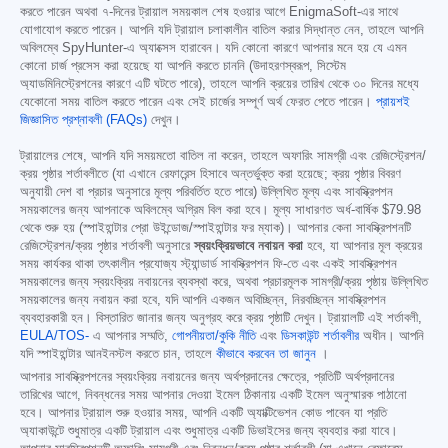
করতে পারেন অথবা ৭-দিনের ট্রায়াল সময়কাল শেষ হওয়ার আগে EnigmaSoft-এর সাথে
যোগাযোগ করতে পারেন। আপনি যদি ট্রায়াল চলাকালীন বাতিল করার সিদ্ধান্ত নেন, তাহলে আপনি
অবিলম্বে SpyHunter-এ অ্যাক্সেস হারাবেন। যদি কোনো কারণে আপনার মনে হয় যে এমন
কোনো চার্জ প্রসেস করা হয়েছে যা আপনি করতে চাননি (উদাহরণস্বরূপ, সিস্টেম
অ্যাডমিনিস্ট্রেশনের কারণে এটি ঘটতে পারে), তাহলে আপনি ক্রয়ের তারিখ থেকে ৩০ দিনের মধ্যে
যেকোনো সময় বাতিল করতে পারেন এবং সেই চার্জের সম্পূর্ণ অর্থ ফেরত পেতে পারেন।
প্রায়শই
জিজ্ঞাসিত প্রশ্নাবলী (FAQs)
দেখুন।
ট্রায়ালের শেষে, আপনি যদি সময়মতো বাতিল না করেন, তাহলে অফারিং সামগ্রী এবং রেজিস্ট্রেশন/
ক্রয় পৃষ্ঠার শর্তাবলীতে (যা এখানে রেফারেন্স হিসাবে অন্তর্ভুক্ত করা হয়েছে; ক্রয় পৃষ্ঠার বিবরণ
অনুযায়ী দেশ বা প্রচার অনুসারে মূল্য পরিবর্তিত হতে পারে) উল্লিখিত মূল্য এবং সাবস্ক্রিপশন
সময়কালের জন্য আপনাকে অবিলম্বে অগ্রিম বিল করা হবে। মূল্য সাধারণত অর্ধ-বার্ষিক
$79.98
থেকে শুরু হয় (স্পাইহান্টার প্রো উইন্ডোজ/স্পাইহান্টার ফর ম্যাক)। আপনার কেনা সাবস্ক্রিপশনটি
রেজিস্ট্রেশন/ক্রয় পৃষ্ঠার শর্তাবলী অনুসারে
স্বয়ংক্রিয়ভাবে নবায়ন করা
হবে, যা আপনার মূল ক্রয়ের
সময় কার্যকর থাকা তৎকালীন প্রযোজ্য স্ট্যান্ডার্ড সাবস্ক্রিপশন ফি-তে এবং একই সাবস্ক্রিপশন
সময়কালের জন্য স্বয়ংক্রিয় নবায়নের ব্যবস্থা করে, অথবা প্রচারমূলক সামগ্রী/ক্রয় পৃষ্ঠায় উল্লিখিত
সময়কালের জন্য নবায়ন করা হবে, যদি আপনি একজন অবিচ্ছিন্ন, নিরবচ্ছিন্ন সাবস্ক্রিপশন
ব্যবহারকারী হন। বিস্তারিত জানার জন্য অনুগ্রহ করে ক্রয় পৃষ্ঠাটি দেখুন। ট্রায়ালটি এই শর্তাবলী,
EULA/TOS-
এ আপনার সম্মতি,
গোপনীয়তা/কুকি নীতি
এবং
ডিসকাউন্ট শর্তাবলীর
অধীন। আপনি
যদি স্পাইহান্টার আনইনস্টল করতে চান, তাহলে
কীভাবে করবেন তা জানুন
।
আপনার সাবস্ক্রিপশনের স্বয়ংক্রিয় নবায়নের জন্য অর্থপ্রদানের ক্ষেত্রে, প্রতিটি অর্থপ্রদানের
তারিখের আগে, নিবন্ধনের সময় আপনার দেওয়া ইমেল ঠিকানায় একটি ইমেল অনুস্মারক পাঠানো
হবে। আপনার ট্রায়াল শুরু হওয়ার সময়, আপনি একটি অ্যাক্টিভেশন কোড পাবেন যা প্রতি
অ্যাকাউন্টে শুধুমাত্র একটি ট্রায়াল এবং শুধুমাত্র একটি ডিভাইসের জন্য ব্যবহার করা যাবে।