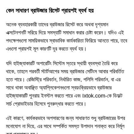
কেন সাধারণ ব্রাউজার রিসেট প্রায়শই ব্যর্থ হয়
অনেক ব্যবহারকারী তাদের ব্রাউজার রিসেট করে অথবা দৃশ্যমান
এক্সটেনশনটি সরিয়ে দিয়ে সমস্যাটি সমাধান করার চেষ্টা করেন। যদিও এই
পদক্ষেপগুলো সাময়িকভাবে স্বাভাবিক কার্যকারিতা ফিরিয়ে আনতে পারে, তবে
এগুলো প্রায়শই মূল কারণটি দূর করতে ব্যর্থ হয়।
যদি হাইজ্যাকারটি অপারেটিং সিস্টেম স্তরে স্থায়ী ব্যবস্থা তৈরি করে
থাকে, তাহলে পরবর্তী স্টার্টআপের সময় ব্রাউজার সেটিংস আবার পরিবর্তিত
হতে পারে। রেজিস্ট্রি পরিবর্তন, নির্ধারিত কাজ, পলিসি পরিবর্তন, বা এর
সাথে থাকা অবাঞ্ছিত অ্যাপ্লিকেশনগুলো স্বয়ংক্রিয়ভাবে ব্রাউজার
হাইজ্যাকারটি পুনরায় ইনস্টল করতে পারে এবং Ixtok.com-কে ডিফল্ট
সার্চ প্রোভাইডার হিসেবে পুনরুদ্ধার করতে পারে।
এই কারণে, কার্যকরভাবে অপসারণের জন্য সাধারণত শুধু ব্রাউজারের উপর
মনোযোগ না দিয়ে, এর সাথে সম্পর্কিত সমস্ত উপাদান শনাক্ত করে নির্মূল