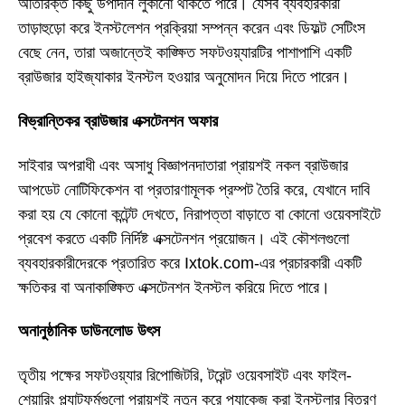
অতিরিক্ত কিছু উপাদান লুকানো থাকতে পারে। যেসব ব্যবহারকারী
তাড়াহুড়ো করে ইনস্টলেশন প্রক্রিয়া সম্পন্ন করেন এবং ডিফল্ট সেটিংস
বেছে নেন, তারা অজান্তেই কাঙ্ক্ষিত সফটওয়্যারটির পাশাপাশি একটি
ব্রাউজার হাইজ্যাকার ইনস্টল হওয়ার অনুমোদন দিয়ে দিতে পারেন।
বিভ্রান্তিকর ব্রাউজার এক্সটেনশন অফার
সাইবার অপরাধী এবং অসাধু বিজ্ঞাপনদাতারা প্রায়শই নকল ব্রাউজার
আপডেট নোটিফিকেশন বা প্রতারণামূলক প্রম্পট তৈরি করে, যেখানে দাবি
করা হয় যে কোনো কন্টেন্ট দেখতে, নিরাপত্তা বাড়াতে বা কোনো ওয়েবসাইটে
প্রবেশ করতে একটি নির্দিষ্ট এক্সটেনশন প্রয়োজন। এই কৌশলগুলো
ব্যবহারকারীদেরকে প্রতারিত করে Ixtok.com-এর প্রচারকারী একটি
ক্ষতিকর বা অনাকাঙ্ক্ষিত এক্সটেনশন ইনস্টল করিয়ে দিতে পারে।
অনানুষ্ঠানিক ডাউনলোড উৎস
তৃতীয় পক্ষের সফটওয়্যার রিপোজিটরি, টরেন্ট ওয়েবসাইট এবং ফাইল-
শেয়ারিং প্ল্যাটফর্মগুলো প্রায়শই নতুন করে প্যাকেজ করা ইনস্টলার বিতরণ