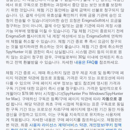
에서 유료 구독으로 전환하는 과정에서 중단 없는 보안 보호를 보장하
기 위한 것입니다. 체험 기간 동안에는 결제 금액이 선불로 청구되지 않
습니다. 단, 결제 수단의 유효성을 확인하기 위해 금융 기관에 승인 요
청이 전송될 수 있습니다(이러한 승인 요청은 EnigmaSoft에서 요금을
청구하는 것이 아니며, 결제 수단 및/또는 금융 기관에 따라 계정 사용
가능 여부에 영향을 미칠 수 있습니다). 7일 체험 기간이 종료되기 전에
EnigmaSoft 웹사이트의 '내 계정' 섹션에서 또는 EnigmaSoft에 연락하
여 체험을 취소할 수 있습니다. 체험 기간 종료 후 즉시 요금이 청구되
는 것을 방지하려면 취소하는 것이 좋습니다. 체험 기간 중에 취소하면
SpyHunter 이용 권한이 즉시 상실됩니다. 시스템 관리 등의 이유로 원
치 않는 요금이 청구된 경우, 구매일로부터 30일 이내에 언제든지 취소
하고 전액 환불받을 수 있습니다. 자세한
내용은 FAQ를
참조하세요.
체험 기간 종료 시, 제때 취소하지 않은 경우 제공 자료 및 등록/구매 페
이지 약관(본 약관에 참조로 포함됨, 가격은 국가 또는 프로모션에 따라
다를 수 있으며 구매 페이지 세부 정보는 별도 참조)에 명시된 가격과
구독 기간에 대한 요금이 즉시 선불 청구됩니다. 가격은 일반적으로 6
개월마다
$79.98
부터 시작합니다(SpyHunter Pro Windows/SpyHunter
for Mac). 구매하신 구독은 등록/구매 페이지 약관에 따라
자동으로 갱
신
됩니다. 해당 약관은 최초 구매 시점에 적용되는 표준 구독료로 동일
한 구독 기간 또는 프로모션 자료/구매 페이지에 명시된 기간 동안 자동
갱신을 규정하고 있으며, 이는 구독을 지속적으로 유지하는 사용자에
게 적용됩니다. 자세한 내용은 구매 페이지를 참조하십시오. 체험판은
본 약관, 최종
사용자 라이선스 계약/서비스 약관
,
개인정보/쿠키 정책