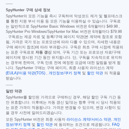
------
SpyHunter 구매 상세 정보
SpyHunter의 모든 기능을 즉시 구독하여 악성코드 제거 및 헬프데스크
를 통한 지원 부서 이용 등 모든 기능을 이용하실 수 있습니다. 구독료
는 일반적으로 SpyHunter Basic Windows 버전은 6개월마다
$49.98
,
SpyHunter Pro Windows/SpyHunter for Mac 버전은 6개월마다
$79.98
. 구독료는 제공 자료 및 등록/구매 페이지 약관(본 계약에 참조로 포함
됨, 가격은 국가 또는 프로모션에 따라 다를 수 있으며, 자세한 내용은
구매 페이지 참조)에 따라 부과됩니다. 구독은 최초 구매 시점에 적용되
는 표준 구독료로
자동 갱신
되며, 구독 기간 또는 프로모션 자료/구매
페이지에 명시된 기간 동안 유지됩니다. 단, 구독을 지속적으로 유지하
는 경우에 한하며, 구독 만료 전에 예정된 요금에 대한 알림을 받게 됩
니다. SpyHunter 구매는 구매 페이지, 최종 사용자 라이선스 계약
(EULA)/이용 약관(TOS)
,
개인정보/쿠키 정책
및
할인 약관
의 적용을
받습니다.
------
일반 약관
SpyHunter를 할인된 가격으로 구매하신 경우, 해당 할인 구독 기간 동
안 유효합니다. 이후에는 자동 갱신 및/또는 향후 구매 시 당시 적용되
는 표준 가격이 적용됩니다. 가격은 변경될 수 있으며, 변경 사항이 있
을 경우 사전에 알려드리겠습니다.
모든 SpyHunter 버전은 최종 사용자
라이선스 계약/서비스 약관
,
개인
정보/쿠키 정책
및
할인 약관
에 동의하는 조건으로 제공됩니다.
FAQ