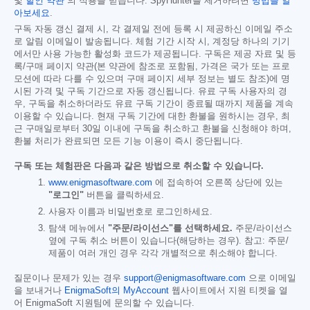
및
할인 약관
의 적용을 받습니다. SpyHunter를 제거하려면
방법을 알
아보세요
.
구독 자동 갱신 결제 시, 각 결제일 전에 등록 시 제공하신 이메일 주소
로 알림 이메일이 발송됩니다. 체험 기간 시작 시, 계정당 하나의 기기
에서만 사용 가능한 활성화 코드가 제공됩니다. 구독은 제공 자료 및 등
록/구매 페이지 약관(본 약관에 참조로 포함됨, 가격은 국가 또는 프로
모션에 따라 다를 수 있으며 구매 페이지 세부 정보는 별도 참조)에 명
시된 가격 및 구독 기간으로 자동 갱신됩니다. 유료 구독 사용자의 경
우, 구독을 취소하더라도 유료 구독 기간이 종료될 때까지 제품을 계속
이용할 수 있습니다. 현재 구독 기간에 대한 환불을 원하시는 경우, 최
근 구매일로부터 30일 이내에 구독을 취소하고 환불을 신청해야 하며,
환불 처리가 완료되면 모든 기능 이용이 즉시 중단됩니다.
구독 또는 체험판은 다음과 같은 방법으로 취소할 수 있습니다.
www.enigmasoftware.com
에 접속하여 오른쪽 상단에 있는
"로그인"
버튼을 클릭하세요.
사용자 이름과 비밀번호로 로그인하세요.
탐색 메뉴에서
"주문/라이선스"를 선택하세요.
주문/라이선스
옆에 구독 취소 버튼이 있습니다(해당하는 경우). 참고: 주문/
제품이 여러 개인 경우 각각 개별적으로 취소해야 합니다.
질문이나 문제가 있는 경우
support@enigmasoftware.com
으로 이메일
을 보내거나
EnigmaSoft의 MyAccount
웹사이트에서 지원 티켓을 열
어 EnigmaSoft 지원팀에 문의할 수 있습니다.