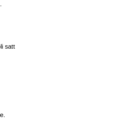
.
i satt
e.