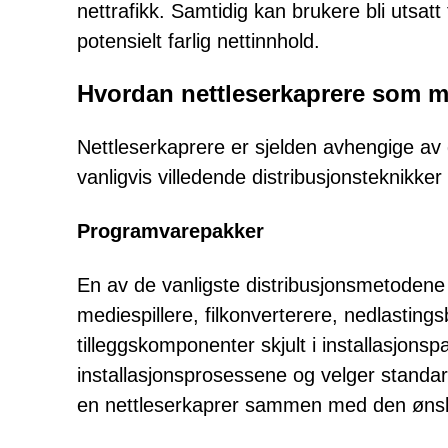
nettrafikk. Samtidig kan brukere bli utsat
potensielt farlig nettinnhold.
Hvordan nettleserkaprere som m
Nettleserkaprere er sjelden avhengige av d
vanligvis villedende distribusjonsteknikke
Programvarepakker
En av de vanligste distribusjonsmetode
mediespillere, filkonverterere, nedlasti
tilleggskomponenter skjult i installasjon
installasjonsprosessene og velger standard
en nettleserkaprer sammen med den øns