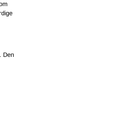
som
rdige
. Den