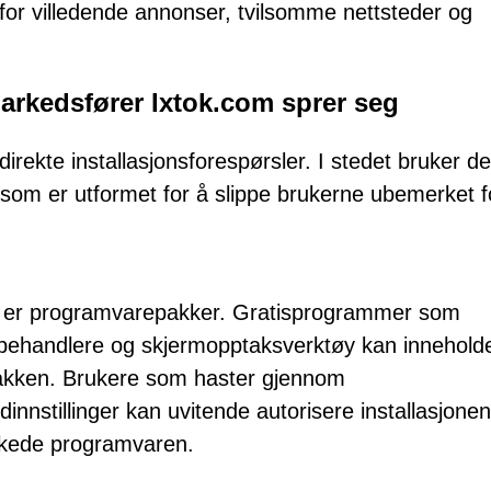
t for villedende annonser, tvilsomme nettsteder og
arkedsfører Ixtok.com sprer seg
irekte installasjonsforespørsler. I stedet bruker de
r som er utformet for å slippe brukerne ubemerket f
ne er programvarepakker. Gratisprogrammer som
ngsbehandlere og skjermopptaksverktøy kan innehold
spakken. Brukere som haster gjennom
innstillinger kan uvitende autorisere installasjone
kede programvaren.