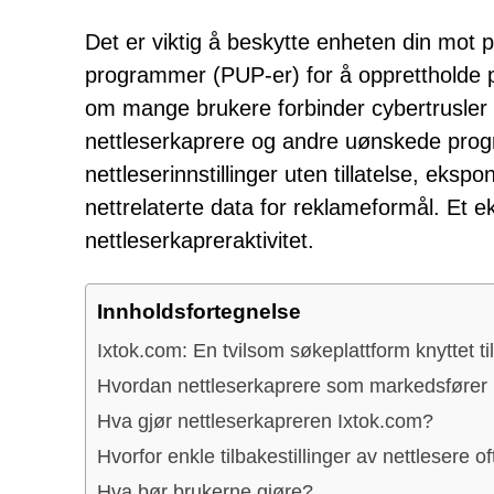
Det er viktig å beskytte enheten din mot 
programmer (PUP-er) for å opprettholde pe
om mange brukere forbinder cybertrusler 
nettleserkaprere og andre uønskede prog
nettleserinnstillinger uten tillatelse, eks
nettrelaterte data for reklameformål. Et e
nettleserkapreraktivitet.
Innholdsfortegnelse
Ixtok.com: En tvilsom søkeplattform knyttet ti
Hvordan nettleserkaprere som markedsfører 
Hva gjør nettleserkapreren Ixtok.com?
Hvorfor enkle tilbakestillinger av nettlesere o
Hva bør brukerne gjøre?