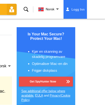
Søk
Norsk
Logg Inn
Is Your Mac Secure?
Protect Your Mac!
Kjør en skanning av
skadelig programvare
Optimaliser Mac-en din
orsk
Frigjør diskplass
Get SpyHunter Now
ac.
See additional offer below where
available.
EULA
and
Privacy/Cookie
Policy
.