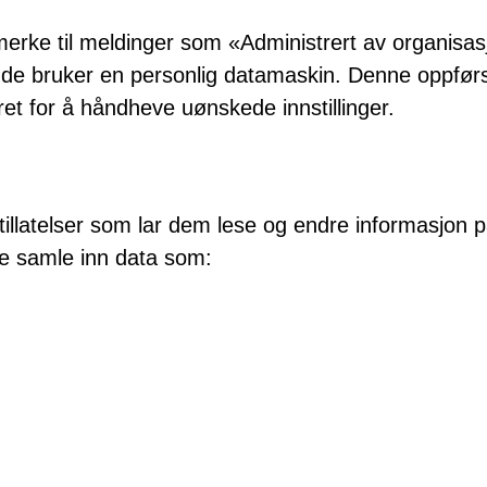
e merke til meldinger som «Administrert av organisa
r at de bruker en personlig datamaskin. Denne oppfør
dret for å håndheve uønskede innstillinger.
g
illatelser som lar dem lese og endre informasjon 
de samle inn data som: