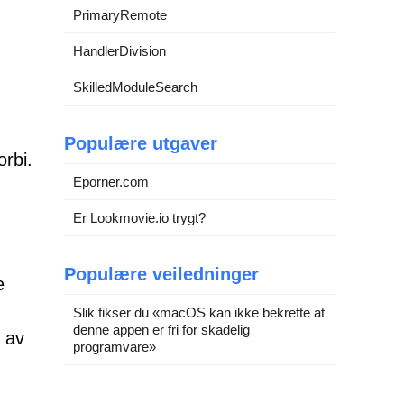
PrimaryRemote
HandlerDivision
SkilledModuleSearch
Populære utgaver
orbi.
Eporner.com
Er Lookmovie.io trygt?
Populære veiledninger
e
Slik fikser du «macOS kan ikke bekrefte at
denne appen er fri for skadelig
n av
programvare»