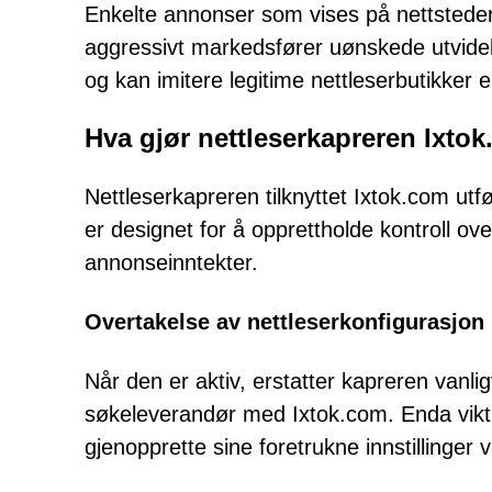
Enkelte annonser som vises på nettsteder a
aggressivt markedsfører uønskede utvidels
og kan imitere legitime nettleserbutikker e
Hva gjør nettleserkapreren Ixto
Nettleserkapreren tilknyttet Ixtok.com u
er designet for å opprettholde kontroll ov
annonseinntekter.
Overtakelse av nettleserkonfigurasjon
Når den er aktiv, erstatter kapreren vanl
søkeleverandør med Ixtok.com. Enda viktig
gjenopprette sine foretrukne innstillinger