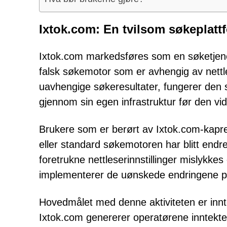
Ixtok.com: En tvilsom søkeplattfo
Ixtok.com markedsføres som en søketjene
falsk søkemotor som er avhengig av nettles
uavhengige søkeresultater, fungerer de
gjennom sin egen infrastruktur før den vi
Brukere som er berørt av Ixtok.com-kapre
eller standard søkemotoren har blitt end
foretrukne nettleserinnstillinger mislykkes
implementerer de uønskede endringene på
Hovedmålet med denne aktiviteten er inn
Ixtok.com genererer operatørene inntekte