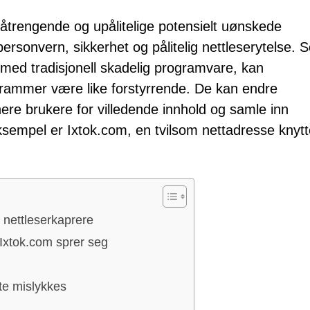
påtrengende og upålitelige potensielt uønskede
rsonvern, sikkerhet og pålitelig nettleserytelse. S
med tradisjonell skadelig programvare, kan
rammer være like forstyrrende. De kan endre
ponere brukere for villedende innhold og samle inn
ksempel er Ixtok.com, en tvilsom nettadresse knytte
l nettleserkaprere
Ixtok.com sprer seg
fte mislykkes