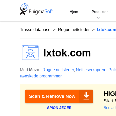
Skip
to
Hjem
Produkter
content
Trusseldatabase
Rogue nettsteder
Ixtok.co
Ixtok.com
Med
Mezo
i
Rogue nettsteder
,
Nettleserkaprere
,
Pote
uønskede programmer
HI
Scan & Remove Now
Start
See add
SPION JEGER