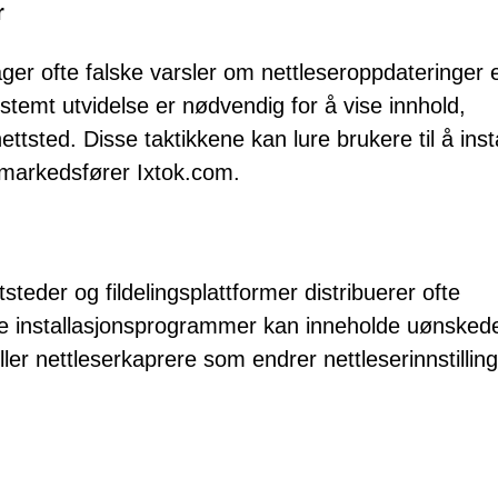
r
ger ofte falske varsler om nettleseroppdateringer e
temt utvidelse er nødvendig for å vise innhold,
nettsted. Disse taktikkene kan lure brukere til å inst
 markedsfører Ixtok.com.
teder og fildelingsplattformer distribuerer ofte
e installasjonsprogrammer kan inneholde uønsked
ler nettleserkaprere som endrer nettleserinnstillin