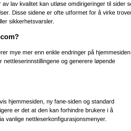
v lav kvalitet kan utløse omdirigeringer til sider 
er. Disse sidene er ofte utformet for å virke trove
ller sikkerhetsvarsler.
k.com?
tfører mye mer enn enkle endringer på hjemmesiden
er nettleserinnstillingene og generere løpende
igvis hjemmesiden, ny fane-siden og standard
ere er det at den kan forhindre brukere i å
 via vanlige nettleserkonfigurasjonsmenyer.