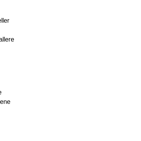
ller
allere
e
gene