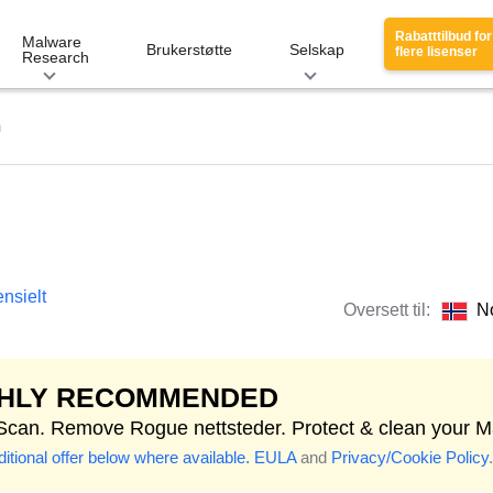
Rabatttilbud for
Malware
Brukerstøtte
Selskap
flere lisenser
Research
m
nsielt
Oversett til:
N
GHLY RECOMMENDED
 Scan. Remove Rogue nettsteder. Protect & clean your M
itional offer below where available.
EULA
and
Privacy/Cookie Policy
.