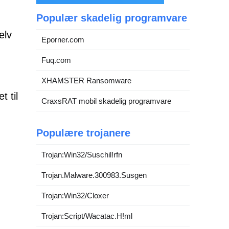
Populær skadelig programvare
elv
Eporner.com
Fuq.com
XHAMSTER Ransomware
t til
CraxsRAT mobil skadelig programvare
Populære trojanere
Trojan:Win32/Suschil!rfn
Trojan.Malware.300983.Susgen
Trojan:Win32/Cloxer
Trojan:Script/Wacatac.H!ml