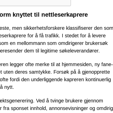
rm knyttet til nettleserkaprere
ste, men sikkerhetsforskere klassifiserer den so
erkaprere for å få trafikk. I stedet for å levere
n som en mellommann som omdirigerer brukersøk
deresender dem til legitime søkeleverandører.
ren legger ofte merke til at hjemmesiden, ny fane
ret uten deres samtykke. Forsøk på å gjenopprette
 ofte fordi den underliggende kapreren kontinuerlig
 nytt.
tektsgenerering. Ved å tvinge brukere gjennom
r fra sponset innhold, annonsevisninger og omdirig