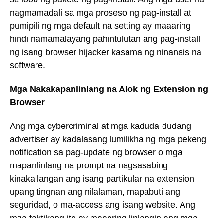
nagmamadali sa mga proseso ng pag-install at
pumipili ng mga default na setting ay maaaring
hindi namamalayang pahintulutan ang pag-install
ng isang browser hijacker kasama ng ninanais na
software.
Mga Nakakapanlinlang na Alok ng Extension ng
Browser
Ang mga cybercriminal at mga kaduda-dudang
advertiser ay kadalasang lumilikha ng mga pekeng
notification sa pag-update ng browser o mga
mapanlinlang na prompt na nagsasabing
kinakailangan ang isang partikular na extension
upang tingnan ang nilalaman, mapabuti ang
seguridad, o ma-access ang isang website. Ang
mga taktikang ito ay maaaring linlangin ang mga