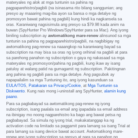
materyales ng alok at mga tuntunin sa pahina ng
pagpaparehistro/pagbili (na isinasama rito bilang sanggunian; ang
presyo ay maaaring mag-iba ayon sa bansa o mga detalye ng
promosyon bawat pahina ng pagbili) kung hindi ka nagkansela sa
oras. Karaniwang nagsisimula ang presyo sa
$79.98
kada anim na
buwan (SpyHunter Pro Windows/SpyHunter para sa Mac). Ang iyong
biniling subscription ay
awtomatikong mare-renew
alinsunod sa mga
tuntunin sa pahina ng pagpaparehistro/pagbili, na nagbibigay ng
awtomatikong pag-renew sa naaangkop na karaniwang bayad sa
subscription na may bisa sa oras ng iyong orihinal na pagbili at para
sa parehong panahon ng subscription o gaya ng nakasaad sa mga
materyales ng promosyon/pahina ng pagbili, kung ikaw ay isang
patuloy at walang patid na gumagamit ng subscription. Pakitingnan
ang pahina ng pagbili para sa mga detalye. Ang pagsubok ay
napapailalim sa mga Tuntuning ito, ang iyong kasunduan sa
EULA/TOS
,
Patakaran sa Privacy/Cookie
, at
Mga Tuntunin sa
Diskwento
. Kung nais mong i-uninstall ang SpyHunter,
alamin kung
paano
.
Para sa pagbabayad sa awtomatikong pag-renew ng iyong
subscription, isang paalala sa email ang ipapadala sa email address
na ibinigay mo noong nagparehistro ka bago ang bawat petsa ng
pagbabayad. Sa simula ng iyong trial, makakatanggap ka ng
activation code na limitado sa paggamit para lamang sa isang Trial at
para lamang sa isang device bawat account. Awtomatikong mare-
renew ang iyong subscription sa presyo at para sa panahon ng