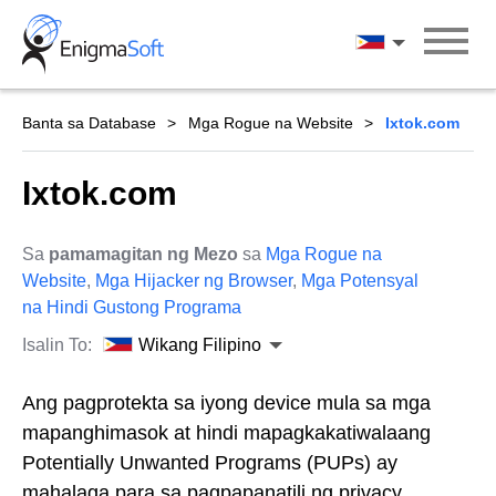
Skip
to
Wikang Filipin
content
Banta sa Database
Mga Rogue na Website
Ixtok.com
Ixtok.com
Sa
pamamagitan ng Mezo
sa
Mga Rogue na
Website
,
Mga Hijacker ng Browser
,
Mga Potensyal
na Hindi Gustong Programa
Isalin To:
Wikang Filipino
Ang pagprotekta sa iyong device mula sa mga
mapanghimasok at hindi mapagkakatiwalaang
Potentially Unwanted Programs (PUPs) ay
mahalaga para sa pagpapanatili ng privacy,