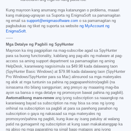
Kung mayroon kang anumang mga katanungan o problema, maaari
kang makipag-ugnayan sa Suporta ng EnigmaSoft sa pamamagitan
ng email sa
support@enigmasoftware.com
o sa pamamagitan ng
pagbubukas ng tiket ng suporta sa website
ng MyAccount ng
EnigmaSoft
.
------
Mga Detalye ng Pagbili ng SpyHunter
Mayroon ka ring pagpipilian na mag-subscribe agad sa SpyHunter
para sa buong functionality, kabilang ang pag-alis ng malware at pag-
access sa aming support department sa pamamagitan ng aming
HelpDesk, karaniwang nagsisimula sa
$49.98
kada dalawang taon
(SpyHunter Basic Windows) at
$79.98
kada dalawang taon (SpyHunter
Pro Windows/SpyHunter para sa Mac) alinsunod sa mga materyales
ng alok at mga tuntunin sa pahina ng pagpaparehistro/pagbili (na
isinasama rito bilang sanggunian; ang presyo ay maaaring mag-iba
ayon sa bansa o mga detalye ng promosyon bawat pahina ng pagbili).
Awtomatikong mare-renew
ang iyong subscription sa naaangkop na
karaniwang bayad sa subscription na may bisa sa oras ng iyong
orihinal na subscription sa pagbili at para sa parehong panahon ng
subscription o gaya ng nakasaad sa mga materyales ng
promosyon/pahina ng pagbili, kung ikaw ay isang patuloy at walang
patid na gumagamit ng subscription at kung saan makakatanggap ka
ng abiso ng mga paparating na singil bago matapos ang iyong