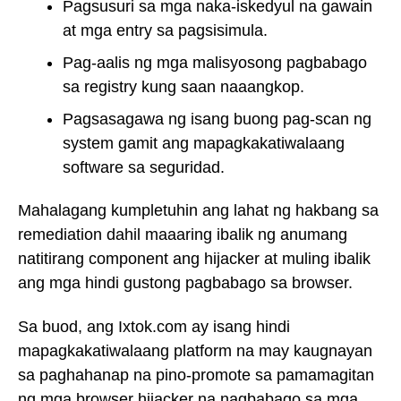
Pagsusuri sa mga naka-iskedyul na gawain
at mga entry sa pagsisimula.
Pag-aalis ng mga malisyosong pagbabago
sa registry kung saan naaangkop.
Pagsasagawa ng isang buong pag-scan ng
system gamit ang mapagkakatiwalaang
software sa seguridad.
Mahalagang kumpletuhin ang lahat ng hakbang sa
remediation dahil maaaring ibalik ng anumang
natitirang component ang hijacker at muling ibalik
ang mga hindi gustong pagbabago sa browser.
Sa buod, ang Ixtok.com ay isang hindi
mapagkakatiwalaang platform na may kaugnayan
sa paghahanap na pino-promote sa pamamagitan
ng mga browser hijacker na nagbabago sa mga