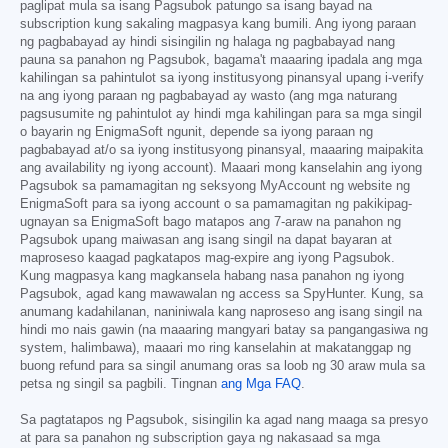
paglipat mula sa isang Pagsubok patungo sa isang bayad na
subscription kung sakaling magpasya kang bumili. Ang iyong paraan
ng pagbabayad ay hindi sisingilin ng halaga ng pagbabayad nang
pauna sa panahon ng Pagsubok, bagama't maaaring ipadala ang mga
kahilingan sa pahintulot sa iyong institusyong pinansyal upang i-verify
na ang iyong paraan ng pagbabayad ay wasto (ang mga naturang
pagsusumite ng pahintulot ay hindi mga kahilingan para sa mga singil
o bayarin ng EnigmaSoft ngunit, depende sa iyong paraan ng
pagbabayad at/o sa iyong institusyong pinansyal, maaaring maipakita
ang availability ng iyong account). Maaari mong kanselahin ang iyong
Pagsubok sa pamamagitan ng seksyong MyAccount ng website ng
EnigmaSoft para sa iyong account o sa pamamagitan ng pakikipag-
ugnayan sa EnigmaSoft bago matapos ang 7-araw na panahon ng
Pagsubok upang maiwasan ang isang singil na dapat bayaran at
maproseso kaagad pagkatapos mag-expire ang iyong Pagsubok.
Kung magpasya kang magkansela habang nasa panahon ng iyong
Pagsubok, agad kang mawawalan ng access sa SpyHunter. Kung, sa
anumang kadahilanan, naniniwala kang naproseso ang isang singil na
hindi mo nais gawin (na maaaring mangyari batay sa pangangasiwa ng
system, halimbawa), maaari mo ring kanselahin at makatanggap ng
buong refund para sa singil anumang oras sa loob ng 30 araw mula sa
petsa ng singil sa pagbili. Tingnan
ang Mga FAQ
.
Sa pagtatapos ng Pagsubok, sisingilin ka agad nang maaga sa presyo
at para sa panahon ng subscription gaya ng nakasaad sa mga