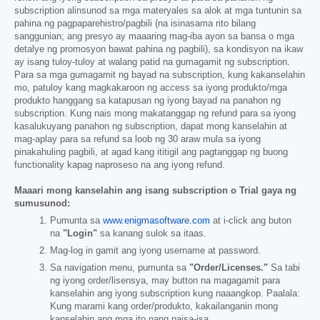
subscription alinsunod sa mga materyales sa alok at mga tuntunin sa
pahina ng pagpaparehistro/pagbili (na isinasama rito bilang
sanggunian; ang presyo ay maaaring mag-iba ayon sa bansa o mga
detalye ng promosyon bawat pahina ng pagbili), sa kondisyon na ikaw
ay isang tuloy-tuloy at walang patid na gumagamit ng subscription.
Para sa mga gumagamit ng bayad na subscription, kung kakanselahin
mo, patuloy kang magkakaroon ng access sa iyong produkto/mga
produkto hanggang sa katapusan ng iyong bayad na panahon ng
subscription. Kung nais mong makatanggap ng refund para sa iyong
kasalukuyang panahon ng subscription, dapat mong kanselahin at
mag-aplay para sa refund sa loob ng 30 araw mula sa iyong
pinakahuling pagbili, at agad kang ititigil ang pagtanggap ng buong
functionality kapag naproseso na ang iyong refund.
Maaari mong kanselahin ang isang subscription o Trial gaya ng
sumusunod:
Pumunta sa
www.enigmasoftware.com
at i-click ang buton
na
"Login"
sa kanang sulok sa itaas.
Mag-log in gamit ang iyong username at password.
Sa navigation menu, pumunta sa
"Order/Licenses."
Sa tabi
ng iyong order/lisensya, may button na magagamit para
kanselahin ang iyong subscription kung naaangkop. Paalala:
Kung marami kang order/produkto, kakailanganin mong
kanselahin ang mga ito nang paisa-isa.