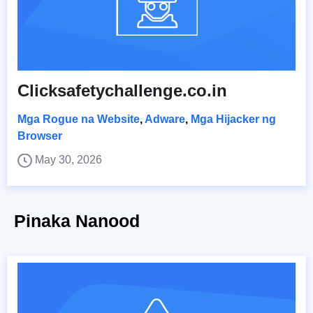
Clicksafetychallenge.co.in
Mga Rogue na Website
,
Adware
,
Mga Hijacker ng
Browser
May 30, 2026
Pinaka Nanood