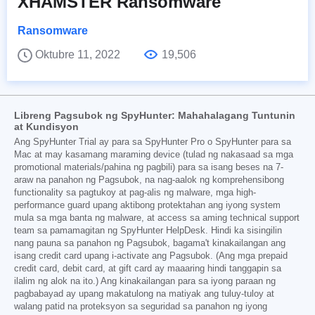
XHAMSTER Ransomware
Ransomware
Oktubre 11, 2022
19,506
Libreng Pagsubok ng SpyHunter: Mahahalagang Tuntunin
at Kundisyon
Ang SpyHunter Trial ay para sa SpyHunter Pro o SpyHunter para sa
Mac at may kasamang maraming device (tulad ng nakasaad sa mga
promotional materials/pahina ng pagbili) para sa isang beses na 7-
araw na panahon ng Pagsubok, na nag-aalok ng komprehensibong
functionality sa pagtukoy at pag-alis ng malware, mga high-
performance guard upang aktibong protektahan ang iyong system
mula sa mga banta ng malware, at access sa aming technical support
team sa pamamagitan ng SpyHunter HelpDesk. Hindi ka sisingilin
nang pauna sa panahon ng Pagsubok, bagama't kinakailangan ang
isang credit card upang i-activate ang Pagsubok. (Ang mga prepaid
credit card, debit card, at gift card ay maaaring hindi tanggapin sa
ilalim ng alok na ito.) Ang kinakailangan para sa iyong paraan ng
pagbabayad ay upang makatulong na matiyak ang tuluy-tuloy at
walang patid na proteksyon sa seguridad sa panahon ng iyong