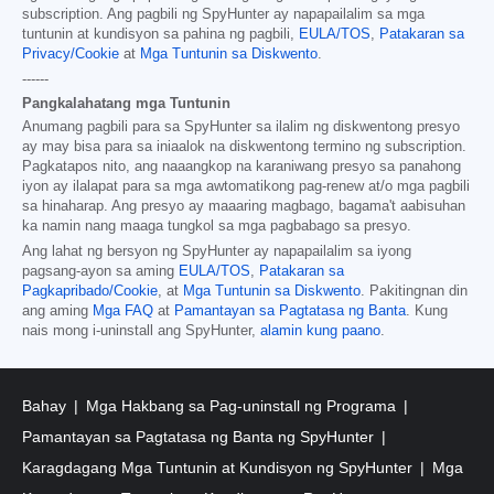
subscription. Ang pagbili ng SpyHunter ay napapailalim sa mga
tuntunin at kundisyon sa pahina ng pagbili,
EULA/TOS
,
Patakaran sa
Privacy/Cookie
at
Mga Tuntunin sa Diskwento
.
------
Pangkalahatang mga Tuntunin
Anumang pagbili para sa SpyHunter sa ilalim ng diskwentong presyo
ay may bisa para sa iniaalok na diskwentong termino ng subscription.
Pagkatapos nito, ang naaangkop na karaniwang presyo sa panahong
iyon ay ilalapat para sa mga awtomatikong pag-renew at/o mga pagbili
sa hinaharap. Ang presyo ay maaaring magbago, bagama't aabisuhan
ka namin nang maaga tungkol sa mga pagbabago sa presyo.
Ang lahat ng bersyon ng SpyHunter ay napapailalim sa iyong
pagsang-ayon sa aming
EULA/TOS
,
Patakaran sa
Pagkapribado/Cookie
, at
Mga Tuntunin sa Diskwento
. Pakitingnan din
ang aming
Mga FAQ
at
Pamantayan sa Pagtatasa ng Banta
. Kung
nais mong i-uninstall ang SpyHunter,
alamin kung paano
.
Bahay
Mga Hakbang sa Pag-uninstall ng Programa
Pamantayan sa Pagtatasa ng Banta ng SpyHunter
Karagdagang Mga Tuntunin at Kundisyon ng SpyHunter
Mga