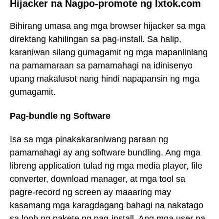
Hijacker na Nagpo-promote ng Ixtok.com
Bihirang umasa ang mga browser hijacker sa mga
direktang kahilingan sa pag-install. Sa halip,
karaniwan silang gumagamit ng mga mapanlinlang
na pamamaraan sa pamamahagi na idinisenyo
upang makalusot nang hindi napapansin ng mga
gumagamit.
Pag-bundle ng Software
Isa sa mga pinakakaraniwang paraan ng
pamamahagi ay ang software bundling. Ang mga
libreng application tulad ng mga media player, file
converter, download manager, at mga tool sa
pagre-record ng screen ay maaaring may
kasamang mga karagdagang bahagi na nakatago
sa loob ng pakete ng pag-install. Ang mga user na