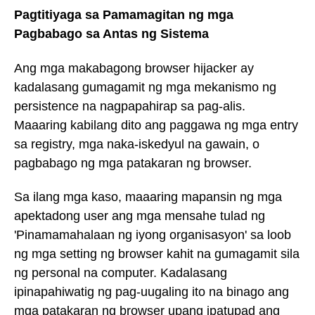
Pagtitiyaga sa Pamamagitan ng mga
Pagbabago sa Antas ng Sistema
Ang mga makabagong browser hijacker ay
kadalasang gumagamit ng mga mekanismo ng
persistence na nagpapahirap sa pag-alis.
Maaaring kabilang dito ang paggawa ng mga entry
sa registry, mga naka-iskedyul na gawain, o
pagbabago ng mga patakaran ng browser.
Sa ilang mga kaso, maaaring mapansin ng mga
apektadong user ang mga mensahe tulad ng
'Pinamamahalaan ng iyong organisasyon' sa loob
ng mga setting ng browser kahit na gumagamit sila
ng personal na computer. Kadalasang
ipinapahiwatig ng pag-uugaling ito na binago ang
mga patakaran ng browser upang ipatupad ang