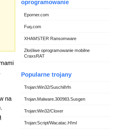
oprogramowanie
Eporner.com
Fuq.com
XHAMSTER Ransomware
Złośliwe oprogramowanie mobilne
CraxsRAT
amami
a
Popularne trojany
Trojan:Win32/Suschil!rfn
ów na
Trojan.Malware.300983.Susgen
.
Trojan:Win32/Cloxer
ą
Trojan:Script/Wacatac.H!ml