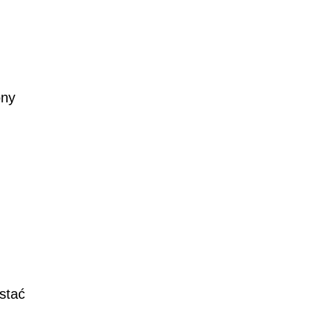
ony
stać