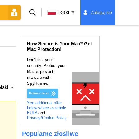
Szukaj
Polski
Zaloguj sie
How Secure is Your Mac? Get
Mac Protection!
Don't risk your
security. Protect your
Mac & prevent
malware with
SpyHunter
.
lski
Pobierz teraz
See additional offer
below where available.
EULA
and
Privacy/Cookie Policy
.
Popularne złośliwe