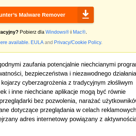
nter’s Malware Remover
racyjny?
Pobierz dla
Windows®
i
Mac®
.
ere available.
EULA
and
Privacy/Cookie Policy
.
egodnymi zaufania potencjalnie niechcianymi progr
watności, bezpieczeństwa i niezawodnego działani
 kojarzy cyberzagrożenia z tradycyjnym złośliwym
 i inne niechciane aplikacje mogą być równie
 przeglądarki bez pozwolenia, narażać użytkownik
dane dotyczące przeglądania w celach reklamowych
ejrzany adres internetowy powiązany z aktywności