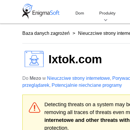
Skip
to
Dom
Produkty
content
Baza danych zagrożeń
Nieuczciwe strony inter
Ixtok.com
Do
Mezo
w
Nieuczciwe strony internetowe
,
Porywa
przeglądarek
,
Potencjalnie niechciane programy
Detecting threats on a system may be
removing all traces of threats even 
internetowe
and other threats wit
protection.