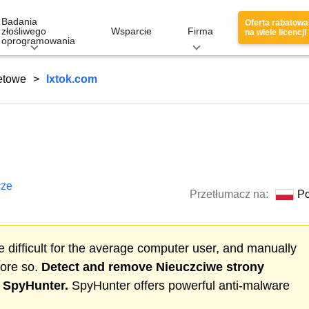
Badania
Oferta rabatowa
złośliwego
Wsparcie
Firma
na wiele licencji
oprogramowania
netowe
Ixtok.com
cze
Przetłumacz na:
Po
 difficult for the average computer user, and manually
more so.
Detect and remove
Nieuczciwe strony
h SpyHunter.
SpyHunter offers powerful anti-malware