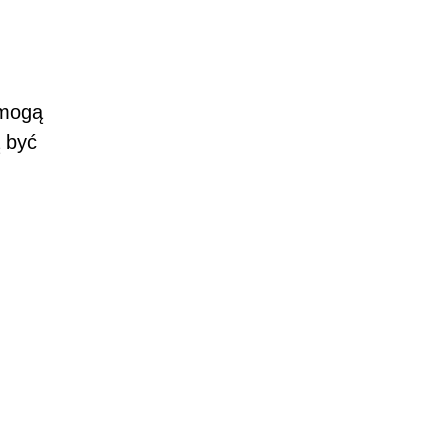
 mogą
 być