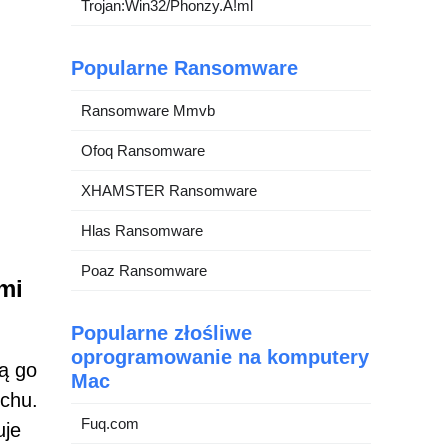
Trojan:Win32/Phonzy.A!ml
Popularne Ransomware
Ransomware Mmvb
Ofoq Ransomware
XHAMSTER Ransomware
Hlas Ransomware
Poaz Ransomware
mi
Popularne złośliwe
oprogramowanie na komputery
ą go
Mac
uchu.
Fuq.com
uje