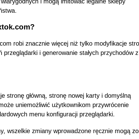
 wiarygodnych i mogą imitować legalne sklepy
ństwa.
Ixtok.com?
om robi znacznie więcej niż tylko modyfikacje str
eń przeglądarki i generowanie stałych przychodów z
e stronę główną, stronę nowej karty i domyślną
 może uniemożliwić użytkownikom przywrócenie
rdowych menu konfiguracji przeglądarki.
ny, wszelkie zmiany wprowadzone ręcznie mogą zo