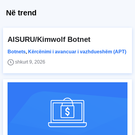
Në trend
AISURU/Kimwolf Botnet
Botnets
,
Kërcënimi i avancuar i vazhdueshëm (APT)
shkurt 9, 2026