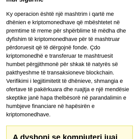
Ky operacion është një mashtrim i qartë me
dhënien e kriptomonedhave që mbështetet në
premtime të rreme për shpërblime të mëdha dhe
dyfishim të kriptomonedhave për të mashtruar
përdoruesit që të dërgojnë fonde. Çdo
kriptomonedhë e transferuar te mashtruesit
humbet përgjithmonë për shkak të natyrës së
pakthyeshme të transaksioneve blockchain.
Verifikimi i legjitimitetit të dhënieve, shmangia e
ofertave të pakërkuara dhe ruajtja e një mendësie
skeptike janë hapa thelbësorë në parandalimin e
humbjeve financiare në hapësirën e
kriptomonedhave.
A dyshoni se kompjuteri juaj