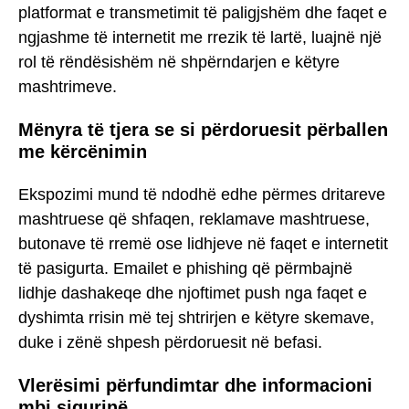
platformat e transmetimit të paligjshëm dhe faqet e
ngjashme të internetit me rrezik të lartë, luajnë një
rol të rëndësishëm në shpërndarjen e këtyre
mashtrimeve.
Mënyra të tjera se si përdoruesit përballen
me kërcënimin
Ekspozimi mund të ndodhë edhe përmes dritareve
mashtruese që shfaqen, reklamave mashtruese,
butonave të rremë ose lidhjeve në faqet e internetit
të pasigurta. Emailet e phishing që përmbajnë
lidhje dashakeqe dhe njoftimet push nga faqet e
dyshimta rrisin më tej shtrirjen e këtyre skemave,
duke i zënë shpesh përdoruesit në befasi.
Vlerësimi përfundimtar dhe informacioni
mbi sigurinë