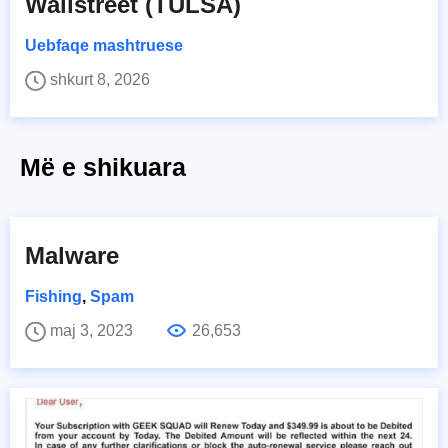
Wallstreet (TULSA)
Uebfaqe mashtruese
shkurt 8, 2026
Më e shikuara
Malware
Fishing
,
Spam
maj 3, 2023
26,653