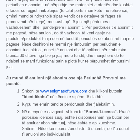
periudhën e abonimit në përputhje me materialet e ofertës dhe kushtet
e faqes së regjistrimit/blerjes (të cilat përfshihen këtu me referencë;
çmimi mund të ndryshojë sipas vendit ose detajeve të faqes së
promovimit për blerje), me kusht që të jeni një përdorues i
vazhdueshëm dhe i pandërprerë i abonimit. Për përdoruesit e abonimit
me pagesë, nëse anuloni, do të vazhdoni të keni qasje në
produktin/produktet tuaja deri në fund të periudhës së abonimit tuaj me
pagesë. Nëse dëshironi të merrni një rimbursim për periudhën e
abonimit tuaj aktual, duhet të anuloni dhe të aplikoni për rimbursim
brenda 30 ditëve nga blerja juaj më e fundit, dhe menjëherë do të
ndaloni së marri funksionalitetin e plotë kur të përpunohet rimbursimi
juaj.
Ju mund të anuloni një abonim ose një Periudhë Prove si më
poshtë:
Shkoni te
www.enigmasoftware.com
dhe klikoni butonin
"Identifikohu"
në këndin e sipërm të djathtë.
Kyçu me emrin tënd të përdoruesit dhe fjalëkalimin.
Në menynë e navigimit, shkoni te
"Porosi/Licenca".
Pranë
porosisë/licencës suaj, është i disponueshëm një buton për
të anuluar abonimin tuaj, nëse është e aplikueshme.
Shënim: Nëse keni porosi/produkte të shumta, do t'ju duhet
t'i anuloni ato individualisht.