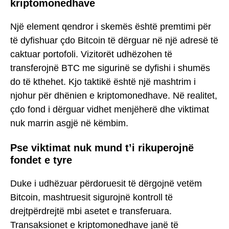
kriptomonedhave
Një element qendror i skemës është premtimi për
të dyfishuar çdo Bitcoin të dërguar në një adresë të
caktuar portofoli. Vizitorët udhëzohen të
transferojnë BTC me sigurinë se dyfishi i shumës
do të kthehet. Kjo taktikë është një mashtrim i
njohur për dhënien e kriptomonedhave. Në realitet,
çdo fond i dërguar vidhet menjëherë dhe viktimat
nuk marrin asgjë në këmbim.
Pse viktimat nuk mund t’i rikuperojnë
fondet e tyre
Duke i udhëzuar përdoruesit të dërgojnë vetëm
Bitcoin, mashtruesit sigurojnë kontroll të
drejtpërdrejtë mbi asetet e transferuara.
Transaksionet e kriptomonedhave janë të