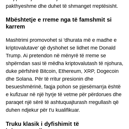
pakthyeshme dhe duhet të shmanget rreptësisht.
Mbështetje e rreme nga të famshmit si
karrem
Mashtrimi promovohet si 'dhurata më e madhe e
kriptovalutave' që dyshohet se lidhet me Donald
Trump. Ai pretendon në mënyrë të rreme se
shpërndan sasi të mëdha kriptovalutash të njohura,
duke përfshirë Bitcoin, Ethereum, XRP, Dogecoin
dhe Solana. Për të rritur presionin dhe
besueshmërinë, faqja pohon se pjesëmarrja është
e kufizuar në një hyrje të vetme për përdorues dhe
paraqet një sërë të ashtuquajturash rregullash që
duhen ndjekur për t'u kualifikuar.
Truku klasik i dyfishimit të