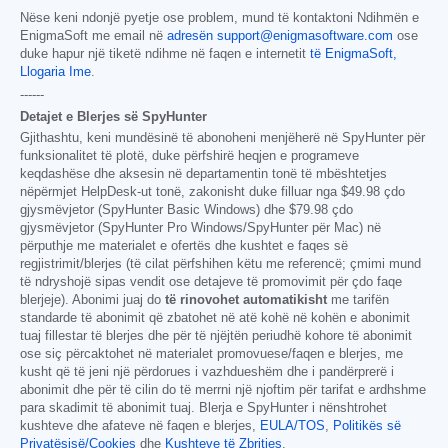
Nëse keni ndonjë pyetje ose problem, mund të kontaktoni Ndihmën e
EnigmaSoft me email në
adresën support@enigmasoftware.com
ose
duke hapur një tiketë ndihme në faqen e internetit
të EnigmaSoft,
Llogaria Ime
.
------
Detajet e Blerjes së SpyHunter
Gjithashtu, keni mundësinë të abonoheni menjëherë në SpyHunter për
funksionalitet të plotë, duke përfshirë heqjen e programeve
keqdashëse dhe aksesin në departamentin tonë të mbështetjes
nëpërmjet HelpDesk-ut tonë, zakonisht duke filluar nga
$49.98
çdo
gjysmëvjetor (SpyHunter Basic Windows) dhe
$79.98
çdo
gjysmëvjetor (SpyHunter Pro Windows/SpyHunter për Mac) në
përputhje me materialet e ofertës dhe kushtet e faqes së
regjistrimit/blerjes (të cilat përfshihen këtu me referencë; çmimi mund
të ndryshojë sipas vendit ose detajeve të promovimit për çdo faqe
blerjeje). Abonimi juaj do
të rinovohet automatikisht
me tarifën
standarde të abonimit që zbatohet në atë kohë në kohën e abonimit
tuaj fillestar të blerjes dhe për të njëjtën periudhë kohore të abonimit
ose siç përcaktohet në materialet promovuese/faqen e blerjes, me
kusht që të jeni një përdorues i vazhdueshëm dhe i pandërprerë i
abonimit dhe për të cilin do të merrni një njoftim për tarifat e ardhshme
para skadimit të abonimit tuaj. Blerja e SpyHunter i nënshtrohet
kushteve dhe afateve në faqen e blerjes,
EULA/TOS
,
Politikës së
Privatësisë/Cookies
dhe
Kushteve të Zbritjes
.