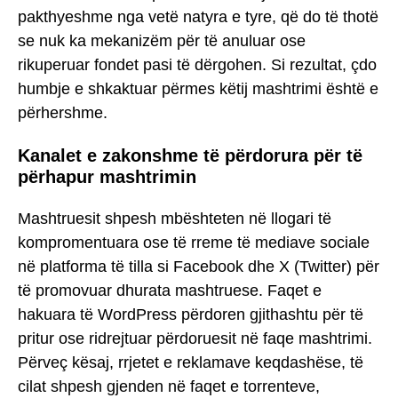
pakthyeshme nga vetë natyra e tyre, që do të thotë
se nuk ka mekanizëm për të anuluar ose
rikuperuar fondet pasi të dërgohen. Si rezultat, çdo
humbje e shkaktuar përmes këtij mashtrimi është e
përhershme.
Kanalet e zakonshme të përdorura për të
përhapur mashtrimin
Mashtruesit shpesh mbështeten në llogari të
kompromentuara ose të rreme të mediave sociale
në platforma të tilla si Facebook dhe X (Twitter) për
të promovuar dhurata mashtruese. Faqet e
hakuara të WordPress përdoren gjithashtu për të
pritur ose ridrejtuar përdoruesit në faqe mashtrimi.
Përveç kësaj, rrjetet e reklamave keqdashëse, të
cilat shpesh gjenden në faqet e torrenteve,