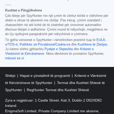
------
Kushtet e Përgjithshme
Çdo blerje për SpyHunter me një çmim të zbritur është e vlefshme për
afatin e ofruar të abonimit me zbritje. Pas kësaj, çmimi standard i
zbatueshëm në atë kohë do të zbatohet për rinovimet automatike
dhe/ose blerjet e ardhshme. Çmimi mund të ndryshojë, megjithëse ne
do t'ju njoftojmë paraprakisht për ndryshimet e çmimeve.
Të gjitha versionet e SpyHunter i nënshtrohen pranimit tuaj të
EULA-
s/TOS-it
,
Politikës së Privatësisë/Cookie-ve
dhe
Kushteve të Zbritjes
.
Ju lutemi shihni gjithashtu
Pyetjet e Shpeshta
dhe
Kriteret e
Vlerësimit të Kërcënimeve
. Nëse dëshironi të çinstaloni SpyHunter,
mësoni se si
.
Shtëpi
Hapat e çinstalimit të programit
Kriteret e Vlerësimit
të Kërcënimeve të SpyHunter
Termat dhe Kushtet Shtesë të
SpyHunter
RegHunter Termat dhe Kushtet Shtesë
Zyra e regjistruar: 1 Castle Street, Kati 3, Dublin 2 D02XD82
Ireland.
EnigmaSoft Limited, Private Company Limited me aksione,