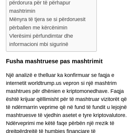
përdorura për të përhapur
mashtrimin
Mënyra të tjera se si përdoruesit
përballen me kërcënimin
Vlerësimi përfundimtar dhe
informacioni mbi sigurinë
Fusha mashtruese pas mashtrimit
Një analizë e thelluar ka konfirmuar se faqja e
internetit worldtrump.us vepron si një mashtrim
mashtrues për dhënien e kriptomonedhave. Faqja
është krijuar qëllimisht për të mashtruar vizitorët që
të ndërmarrin veprime që në fund të fundit u lejojnë
mashtruesve të vjedhin asetet e tyre kriptovalutore.
Ndërveprimi me këtë faqe përbën një rrezik të
drejtpërdrejtë të humbjes financiare të