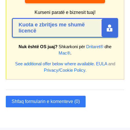
Kurseni paratë e biznesit tuaj!
Kuota e zbritjes me shumë
licencë
Nuk është OS juaj?
Shkarkoni për
Dritaret®
dhe
Mac®
.
See additional offer below where available.
EULA
and
Privacy/Cookie Policy
.
Shfaq formularin e komenteve (0)