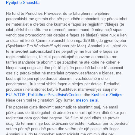
Pyetjet e Shpeshta
.
Në fund të Periudhës Provuese, do të faturoheni menjëherë
paraprakisht me çmimin dhe për periudhën e abonimit siç përcaktohet
në materialet e ofertës dhe kushtet e faqes së regjistrimit/blerjes (të
cilat përfshihen këtu me referencë; çmimi mund të ndryshojë sipas
vendit ose promocionit për detajet e faqes së blerjes) nëse nuk e keni
anuluar në kohë. Çmimi zakonisht fillon nga
$79.98
çdo gjysmëvjetor
(SpyHunter Pro Windows/SpyHunter për Mac). Abonimi juaj i blerë do
të
rinovohet automatikisht
në përputhje me kushtet e faqes së
regjistrimit/blerjes, të cilat parashikojnë rinovime automatike me
tarifën standarde të abonimit që zbatohet në atë kohë në kohën e
blerjes suaj origjinale dhe për të njëjtën periudhë kohore të abonimit
ose siç përcaktohet në materialet promovuese/faqen e blerjes, me
kusht që të jeni një përdorues abonimi i vazhdueshëm dhe i
pandërprerë. Ju lutemi shihni faqen e blerjes për detaje. Periudha
provuese i nënshtrohet këtyre Kushteve, marrëveshjes suaj me
EULA/TOS
,
Politikën e Privatësisë/Cookies
dhe
Kushtet e Zbritjes
.
Nëse dëshironi të çinstaloni SpyHunter,
mësoni se si
.
Për pagesën gjatë rinovimit automatik të abonimit tuaj, një email
përkujtues do të dërgohet në adresën e emailit që keni dhënë kur jeni
regjistruar para çdo date pagese. Në fillim të periudhës së provës
suaj, do të merrni një kod aktivizimi që është i kufizuar për t'u përdorur
vetëm për një periudhë prove dhe vetëm për një pajisje për llogari.
Abonimi juaj do të rinovohet automatikisht me çmimin dhe për