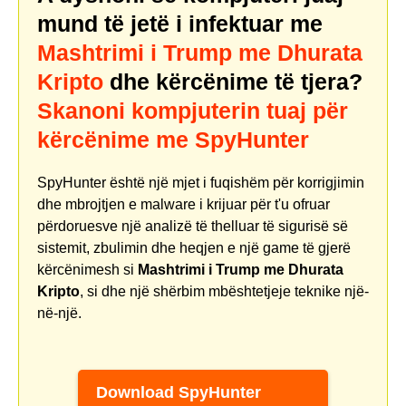
mund të jetë i infektuar me
Mashtrimi i Trump me Dhurata
Kripto
dhe kërcënime të tjera?
Skanoni kompjuterin tuaj për
kërcënime me SpyHunter
SpyHunter është një mjet i fuqishëm për korrigjimin
dhe mbrojtjen e malware i krijuar për t'u ofruar
përdoruesve një analizë të thelluar të sigurisë së
sistemit, zbulimin dhe heqjen e një game të gjerë
kërcënimesh si
Mashtrimi i Trump me Dhurata
Kripto
, si dhe një shërbim mbështetjeje teknike një-
në-një.
Download SpyHunter