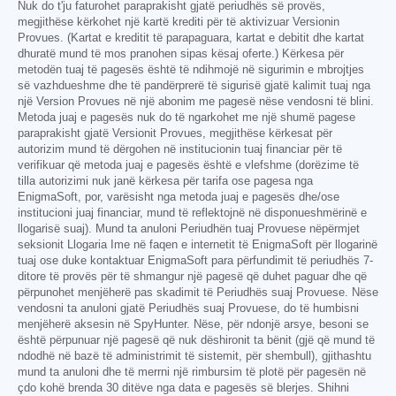
Nuk do t'ju faturohet paraprakisht gjatë periudhës së provës,
megjithëse kërkohet një kartë krediti për të aktivizuar Versionin
Provues. (Kartat e kreditit të parapaguara, kartat e debitit dhe kartat
dhuratë mund të mos pranohen sipas kësaj oferte.) Kërkesa për
metodën tuaj të pagesës është të ndihmojë në sigurimin e mbrojtjes
së vazhdueshme dhe të pandërprerë të sigurisë gjatë kalimit tuaj nga
një Version Provues në një abonim me pagesë nëse vendosni të blini.
Metoda juaj e pagesës nuk do të ngarkohet me një shumë pagese
paraprakisht gjatë Versionit Provues, megjithëse kërkesat për
autorizim mund të dërgohen në institucionin tuaj financiar për të
verifikuar që metoda juaj e pagesës është e vlefshme (dorëzime të
tilla autorizimi nuk janë kërkesa për tarifa ose pagesa nga
EnigmaSoft, por, varësisht nga metoda juaj e pagesës dhe/ose
institucioni juaj financiar, mund të reflektojnë në disponueshmërinë e
llogarisë suaj). Mund ta anuloni Periudhën tuaj Provuese nëpërmjet
seksionit Llogaria Ime në faqen e internetit të EnigmaSoft për llogarinë
tuaj ose duke kontaktuar EnigmaSoft para përfundimit të periudhës 7-
ditore të provës për të shmangur një pagesë që duhet paguar dhe që
përpunohet menjëherë pas skadimit të Periudhës suaj Provuese. Nëse
vendosni ta anuloni gjatë Periudhës suaj Provuese, do të humbisni
menjëherë aksesin në SpyHunter. Nëse, për ndonjë arsye, besoni se
është përpunuar një pagesë që nuk dëshironit ta bënit (gjë që mund të
ndodhë në bazë të administrimit të sistemit, për shembull), gjithashtu
mund ta anuloni dhe të merrni një rimbursim të plotë për pagesën në
çdo kohë brenda 30 ditëve nga data e pagesës së blerjes. Shihni