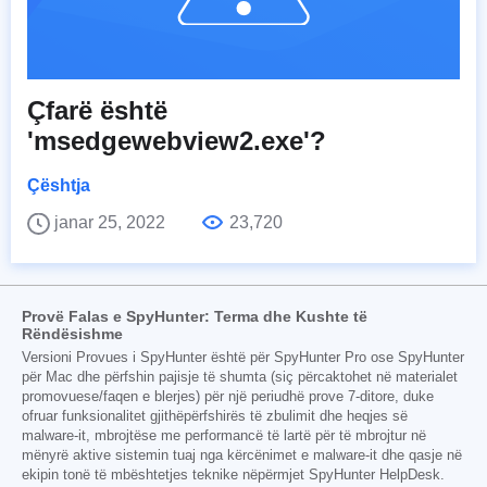
Çfarë është
'msedgewebview2.exe'?
Çështja
janar 25, 2022
23,720
Provë Falas e SpyHunter: Terma dhe Kushte të
Rëndësishme
Versioni Provues i SpyHunter është për SpyHunter Pro ose SpyHunter
për Mac dhe përfshin pajisje të shumta (siç përcaktohet në materialet
promovuese/faqen e blerjes) për një periudhë prove 7-ditore, duke
ofruar funksionalitet gjithëpërfshirës të zbulimit dhe heqjes së
malware-it, mbrojtëse me performancë të lartë për të mbrojtur në
mënyrë aktive sistemin tuaj nga kërcënimet e malware-it dhe qasje në
ekipin tonë të mbështetjes teknike nëpërmjet SpyHunter HelpDesk.