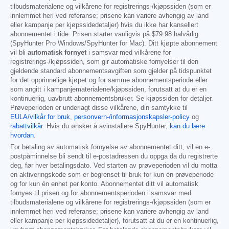
tilbudsmaterialene og vilkårene for registrerings-/kjøpssiden (som er
innlemmet heri ved referanse; prisene kan variere avhengig av land
eller kampanje per kjøpssidedetaljer) hvis du ikke har kansellert
abonnementet i tide. Prisen starter vanligvis på
$79.98
halvårlig
(SpyHunter Pro Windows/SpyHunter for Mac). Ditt kjøpte abonnement
vil bli
automatisk fornyet
i samsvar med vilkårene for
registrerings-/kjøpssiden, som gir automatiske fornyelser til den
gjeldende standard abonnementsavgiften som gjelder på tidspunktet
for det opprinnelige kjøpet og for samme abonnementsperiode eller
som angitt i kampanjematerialene/kjøpssiden, forutsatt at du er en
kontinuerlig, uavbrutt abonnementsbruker. Se kjøpssiden for detaljer.
Prøveperioden er underlagt disse vilkårene, din samtykke til
EULA/vilkår for bruk
,
personvern-/informasjonskapsler-policy
og
rabattvilkår
. Hvis du ønsker å avinstallere SpyHunter,
kan du lære
hvordan
.
For betaling av automatisk fornyelse av abonnementet ditt, vil en e-
postpåminnelse bli sendt til e-postadressen du oppga da du registrerte
deg, før hver betalingsdato. Ved starten av prøveperioden vil du motta
en aktiveringskode som er begrenset til bruk for kun én prøveperiode
og for kun én enhet per konto. Abonnementet ditt vil automatisk
fornyes til prisen og for abonnementsperioden i samsvar med
tilbudsmaterialene og vilkårene for registrerings-/kjøpssiden (som er
innlemmet heri ved referanse; prisene kan variere avhengig av land
eller kampanje per kjøpssidedetaljer), forutsatt at du er en kontinuerlig,