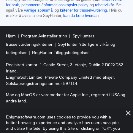
for bruk
,
personvern-/informasjonskapsler-policy
og
rabattvilkår
. Se
også våre
vanlige spørsmål
og
kriterier for trusselvurdering
. Hvis du
ønsker å avinstallere SpyHunter,
kan du lære hvordan
.
Hjem
Program Avinstaller trinn
SpyHunters
trusselvurderingskriterier
SpyHunter Ytterligere vilkår og
betingelser
RegHunter Tilleggsbetingelser
Registrert kontor: 1 Castle Street, 3. etasje, Dublin 2 D02XD82
Irland.
EnigmaSoft Limited, Private Company Limited med aksjer,
Selskapsregistreringsnummer 597114.
Mac og MacOS er varemerker for Apple Inc., registrert i USA og
andre land.
Copyright 2016-
2026
. EnigmaSoft Ltd. Alle rettigheter
Enigmasoftware.com uses cookies to provide you with a
forbeholdt.
better browsing experience and analyze how users navigate
and utilize the Site. By using this Site or clicking on "OK", you