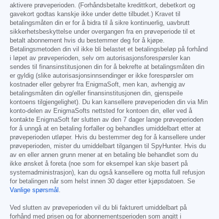
aktivere prøveperioden. (Forhåndsbetalte kredittkort, debetkort og
gavekort godtas kanskje ikke under dette tilbudet.) Kravet til
betalingsmåten din er for å bidra til å sikre kontinuerlig, uavbrutt
sikkerhetsbeskyttelse under overgangen fra en prøveperiode til et
betalt abonnement hvis du bestemmer deg for å kjøpe.
Betalingsmetoden din vil ikke bli belastet et betalingsbeløp på forhånd
i løpet av prøveperioden, selv om autorisasjonsforespørsler kan
sendes til finansinstitusjonen din for å bekrefte at betalingsmåten din
er gyldig (slike autorisasjonsinnsendinger er ikke forespørsler om
kostnader eller gebyrer fra EnigmaSoft, men kan, avhengig av
betalingsmåten din og/eller finansinstitusjonen din, gjenspeile
kontoens tilgjengelighet). Du kan kansellere prøveperioden din via Min
konto-delen av EnigmaSofts nettsted for kontoen din, eller ved å
kontakte EnigmaSoft før slutten av den 7 dager lange prøveperioden
for å unngå at en betaling forfaller og behandles umiddelbart etter at
prøveperioden utløper. Hvis du bestemmer deg for å kansellere under
prøveperioden, mister du umiddelbart tilgangen til SpyHunter. Hvis du
av en eller annen grunn mener at en betaling ble behandlet som du
ikke ønsket å foreta (noe som for eksempel kan skje basert på
systemadministrasjon), kan du også kansellere og motta full refusjon
for betalingen når som helst innen 30 dager etter kjøpsdatoen. Se
Vanlige spørsmål
.
Ved slutten av prøveperioden vil du bli fakturert umiddelbart på
forhånd med prisen og for abonnementsperioden som angitt i