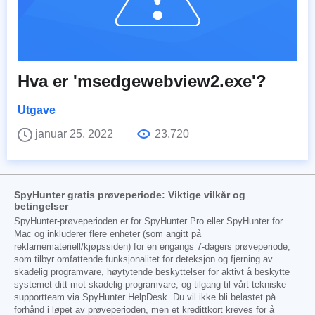
Hva er 'msedgewebview2.exe'?
Utgave
januar 25, 2022
23,720
SpyHunter gratis prøveperiode: Viktige vilkår og
betingelser
SpyHunter-prøveperioden er for SpyHunter Pro eller SpyHunter for
Mac og inkluderer flere enheter (som angitt på
reklamemateriell/kjøpssiden) for en engangs 7-dagers prøveperiode,
som tilbyr omfattende funksjonalitet for deteksjon og fjerning av
skadelig programvare, høytytende beskyttelser for aktivt å beskytte
systemet ditt mot skadelig programvare, og tilgang til vårt tekniske
supportteam via SpyHunter HelpDesk. Du vil ikke bli belastet på
forhånd i løpet av prøveperioden, men et kredittkort kreves for å