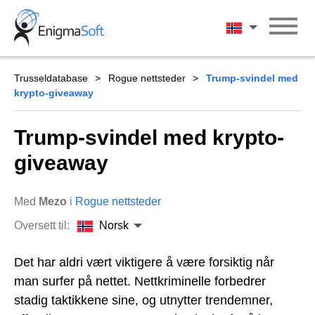
Skip
to
Norsk
content
Trusseldatabase
Rogue nettsteder
Trump-svindel med
krypto-giveaway
Trump-svindel med krypto-
giveaway
Med
Mezo
i
Rogue nettsteder
Oversett til:
Norsk
Det har aldri vært viktigere å være forsiktig når
man surfer på nettet. Nettkriminelle forbedrer
stadig taktikkene sine, og utnytter trendemner,