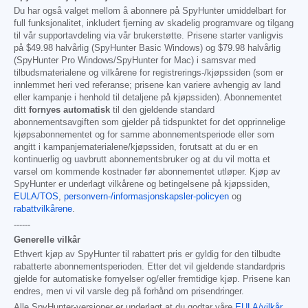
Du har også valget mellom å abonnere på SpyHunter umiddelbart for
full funksjonalitet, inkludert fjerning av skadelig programvare og tilgang
til vår supportavdeling via vår brukerstøtte. Prisene starter vanligvis
på
$49.98
halvårlig (SpyHunter Basic Windows) og
$79.98
halvårlig
(SpyHunter Pro Windows/SpyHunter for Mac) i samsvar med
tilbudsmaterialene og vilkårene for registrerings-/kjøpssiden (som er
innlemmet heri ved referanse; prisene kan variere avhengig av land
eller kampanje i henhold til detaljene på kjøpssiden). Abonnementet
ditt
fornyes automatisk
til den gjeldende standard
abonnementsavgiften som gjelder på tidspunktet for det opprinnelige
kjøpsabonnementet og for samme abonnementsperiode eller som
angitt i kampanjematerialene/kjøpssiden, forutsatt at du er en
kontinuerlig og uavbrutt abonnementsbruker og at du vil motta et
varsel om kommende kostnader før abonnementet utløper. Kjøp av
SpyHunter er underlagt vilkårene og betingelsene på kjøpssiden,
EULA/TOS
,
personvern-/informasjonskapsler-policyen
og
rabattvilkårene
.
------
Generelle vilkår
Ethvert kjøp av SpyHunter til rabattert pris er gyldig for den tilbudte
rabatterte abonnementsperioden. Etter det vil gjeldende standardpris
gjelde for automatiske fornyelser og/eller fremtidige kjøp. Prisene kan
endres, men vi vil varsle deg på forhånd om prisendringer.
Alle SpyHunter-versjoner er underlagt at du godtar våre
EULA/vilkår