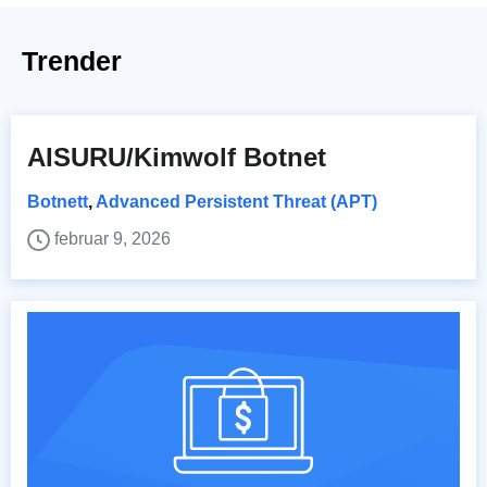
Trender
AISURU/Kimwolf Botnet
Botnett
,
Advanced Persistent Threat (APT)
februar 9, 2026