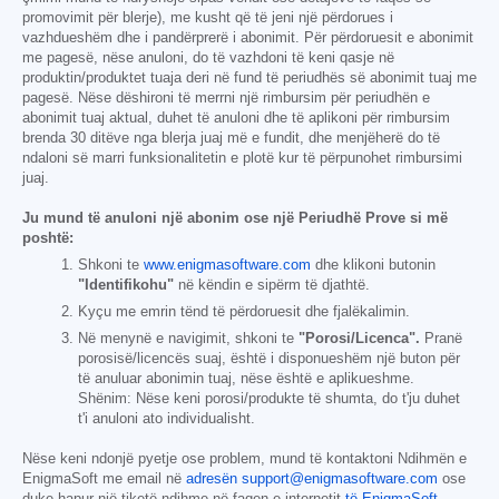
promovimit për blerje), me kusht që të jeni një përdorues i
vazhdueshëm dhe i pandërprerë i abonimit. Për përdoruesit e abonimit
me pagesë, nëse anuloni, do të vazhdoni të keni qasje në
produktin/produktet tuaja deri në fund të periudhës së abonimit tuaj me
pagesë. Nëse dëshironi të merrni një rimbursim për periudhën e
abonimit tuaj aktual, duhet të anuloni dhe të aplikoni për rimbursim
brenda 30 ditëve nga blerja juaj më e fundit, dhe menjëherë do të
ndaloni së marri funksionalitetin e plotë kur të përpunohet rimbursimi
juaj.
Ju mund të anuloni një abonim ose një Periudhë Prove si më
poshtë:
Shkoni te
www.enigmasoftware.com
dhe klikoni butonin
"Identifikohu"
në këndin e sipërm të djathtë.
Kyçu me emrin tënd të përdoruesit dhe fjalëkalimin.
Në menynë e navigimit, shkoni te
"Porosi/Licenca".
Pranë
porosisë/licencës suaj, është i disponueshëm një buton për
të anuluar abonimin tuaj, nëse është e aplikueshme.
Shënim: Nëse keni porosi/produkte të shumta, do t'ju duhet
t'i anuloni ato individualisht.
Nëse keni ndonjë pyetje ose problem, mund të kontaktoni Ndihmën e
EnigmaSoft me email në
adresën support@enigmasoftware.com
ose