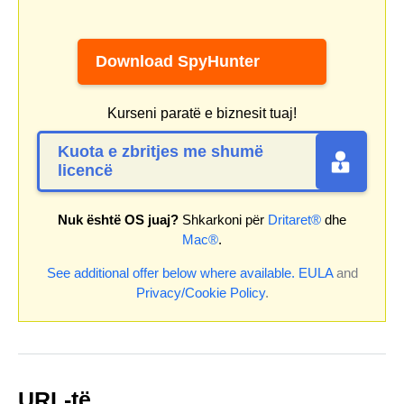
Download SpyHunter
Kurseni paratë e biznesit tuaj!
Kuota e zbritjes me shumë
licencë
Nuk është OS juaj?
Shkarkoni për
Dritaret®
dhe
Mac®
.
See additional offer below where available.
EULA
and
Privacy/Cookie Policy
.
URL-të