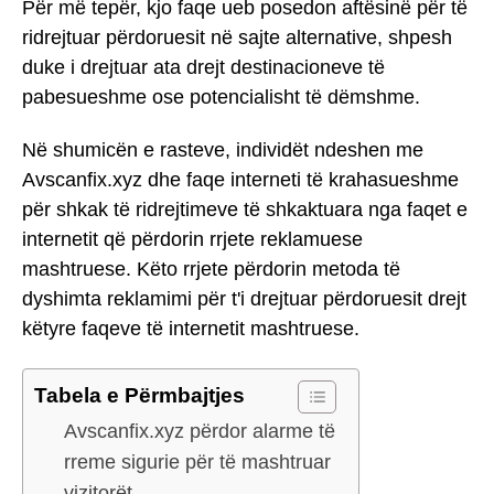
Për më tepër, kjo faqe ueb posedon aftësinë për të
ridrejtuar përdoruesit në sajte alternative, shpesh
duke i drejtuar ata drejt destinacioneve të
pabesueshme ose potencialisht të dëmshme.
Në shumicën e rasteve, individët ndeshen me
Avscanfix.xyz dhe faqe interneti të krahasueshme
për shkak të ridrejtimeve të shkaktuara nga faqet e
internetit që përdorin rrjete reklamuese
mashtruese. Këto rrjete përdorin metoda të
dyshimta reklamimi për t'i drejtuar përdoruesit drejt
këtyre faqeve të internetit mashtruese.
Tabela e Përmbajtjes
Avscanfix.xyz përdor alarme të
rreme sigurie për të mashtruar
vizitorët