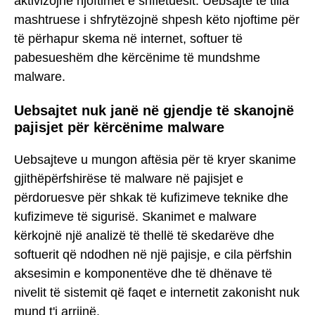
aktivizojnë njoftimet e shfletuesit. Uebsajte të tilla
mashtruese i shfrytëzojnë shpesh këto njoftime për
të përhapur skema në internet, softuer të
pabesueshëm dhe kërcënime të mundshme
malware.
Uebsajtet nuk janë në gjendje të skanojnë
pajisjet për kërcënime malware
Uebsajteve u mungon aftësia për të kryer skanime
gjithëpërfshirëse të malware në pajisjet e
përdoruesve për shkak të kufizimeve teknike dhe
kufizimeve të sigurisë. Skanimet e malware
kërkojnë një analizë të thellë të skedarëve dhe
softuerit që ndodhen në një pajisje, e cila përfshin
aksesimin e komponentëve dhe të dhënave të
nivelit të sistemit që faqet e internetit zakonisht nuk
mund t'i arrijnë.