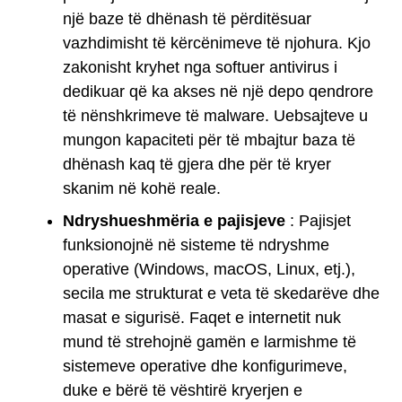
një baze të dhënash të përditësuar
vazhdimisht të kërcënimeve të njohura. Kjo
zakonisht kryhet nga softuer antivirus i
dedikuar që ka akses në një depo qendrore
të nënshkrimeve të malware. Uebsajteve u
mungon kapaciteti për të mbajtur baza të
dhënash kaq të gjera dhe për të kryer
skanim në kohë reale.
Ndryshueshmëria e pajisjeve
: Pajisjet
funksionojnë në sisteme të ndryshme
operative (Windows, macOS, Linux, etj.),
secila me strukturat e veta të skedarëve dhe
masat e sigurisë. Faqet e internetit nuk
mund të strehojnë gamën e larmishme të
sistemeve operative dhe konfigurimeve,
duke e bërë të vështirë kryerjen e