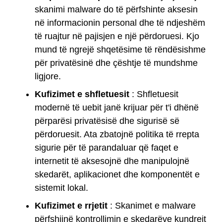
skanimi malware do të përfshinte aksesin
në informacionin personal dhe të ndjeshëm
të ruajtur në pajisjen e një përdoruesi. Kjo
mund të ngrejë shqetësime të rëndësishme
për privatësinë dhe çështje të mundshme
ligjore.
Kufizimet e shfletuesit
: Shfletuesit
modernë të uebit janë krijuar për t'i dhënë
përparësi privatësisë dhe sigurisë së
përdoruesit. Ata zbatojnë politika të rrepta
sigurie për të parandaluar që faqet e
internetit të aksesojnë dhe manipulojnë
skedarët, aplikacionet dhe komponentët e
sistemit lokal.
Kufizimet e rrjetit
: Skanimet e malware
përfshijnë kontrollimin e skedarëve kundrejt