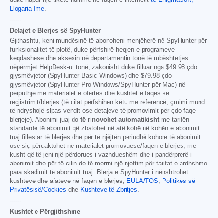
duke hapur një tiketë ndihme në faqen e internetit
të EnigmaSoft,
Llogaria Ime
.
------
Detajet e Blerjes së SpyHunter
Gjithashtu, keni mundësinë të abonoheni menjëherë në SpyHunter për
funksionalitet të plotë, duke përfshirë heqjen e programeve
keqdashëse dhe aksesin në departamentin tonë të mbështetjes
nëpërmjet HelpDesk-ut tonë, zakonisht duke filluar nga
$49.98
çdo
gjysmëvjetor (SpyHunter Basic Windows) dhe
$79.98
çdo
gjysmëvjetor (SpyHunter Pro Windows/SpyHunter për Mac) në
përputhje me materialet e ofertës dhe kushtet e faqes së
regjistrimit/blerjes (të cilat përfshihen këtu me referencë; çmimi mund
të ndryshojë sipas vendit ose detajeve të promovimit për çdo faqe
blerjeje). Abonimi juaj do
të rinovohet automatikisht
me tarifën
standarde të abonimit që zbatohet në atë kohë në kohën e abonimit
tuaj fillestar të blerjes dhe për të njëjtën periudhë kohore të abonimit
ose siç përcaktohet në materialet promovuese/faqen e blerjes, me
kusht që të jeni një përdorues i vazhdueshëm dhe i pandërprerë i
abonimit dhe për të cilin do të merrni një njoftim për tarifat e ardhshme
para skadimit të abonimit tuaj. Blerja e SpyHunter i nënshtrohet
kushteve dhe afateve në faqen e blerjes,
EULA/TOS
,
Politikës së
Privatësisë/Cookies
dhe
Kushteve të Zbritjes
.
------
Kushtet e Përgjithshme