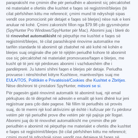
paraprakisht me çmimin dhe për periudhën e abonimit siç përcaktohet
në materialet e ofertës dhe kushtet e faqes së regjistrimit/blerjes (të
cilat përfshihen këtu me referencë; çmimi mund të ndryshojë sipas
vendit ose promocionit për detajet e faqes së blerjes) nëse nuk e keni
anuluar në kohë. Çmimi zakonisht fillon nga
$79.98
çdo gjysmëvjetor
(SpyHunter Pro Windows/SpyHunter për Mac). Abonimi juaj i blerë do
të
rinovohet automatikisht
në përputhje me kushtet e faqes së
regjistrimit/blerjes, të cilat parashikojnë rinovime automatike me
tarifën standarde të abonimit që zbatohet në atë kohë në kohën e
blerjes suaj origjinale dhe për të njëjtën periudhë kohore të abonimit
ose siç përcaktohet në materialet promovuese/faqen e blerjes, me
kusht që të jeni një përdorues abonimi i vazhdueshëm dhe i
pandërprerë. Ju lutemi shihni faqen e blerjes për detaje. Periudha
provuese i nënshtrohet këtyre Kushteve, marrëveshjes suaj me
EULA/TOS
,
Politikën e Privatësisë/Cookies
dhe
Kushtet e Zbritjes
.
Nëse dëshironi të çinstaloni SpyHunter,
mësoni se si
.
Për pagesën gjatë rinovimit automatik të abonimit tuaj, një email
përkujtues do të dërgohet në adresën e emailit që keni dhënë kur jeni
regjistruar para çdo date pagese. Në fillim të periudhës së provës
suaj, do të merrni një kod aktivizimi që është i kufizuar për t'u përdorur
vetëm për një periudhë prove dhe vetëm për një pajisje për llogari.
Abonimi juaj do të rinovohet automatikisht me çmimin dhe për
periudhën e abonimit në përputhje me materialet e ofertës dhe kushtet
e faqes së regjistrimit/blerjes (të cilat përfshihen këtu me referencë;
çmimi mund të ndryshojë sipas vendit ose detajeve të faqes së