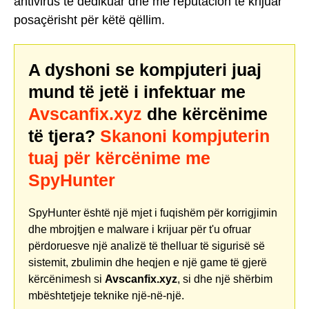
antivirus të dedikuar dhe me reputacion të krijuar
posaçërisht për këtë qëllim.
A dyshoni se kompjuteri juaj
mund të jetë i infektuar me
Avscanfix.xyz
dhe kërcënime
të tjera?
Skanoni kompjuterin
tuaj për kërcënime me
SpyHunter
SpyHunter është një mjet i fuqishëm për korrigjimin
dhe mbrojtjen e malware i krijuar për t'u ofruar
përdoruesve një analizë të thelluar të sigurisë së
sistemit, zbulimin dhe heqjen e një game të gjerë
kërcënimesh si
Avscanfix.xyz
, si dhe një shërbim
mbështetjeje teknike një-në-një.