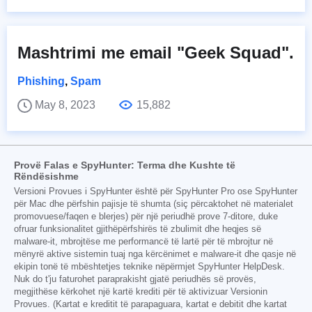
Mashtrimi me email "Geek Squad".
Phishing
,
Spam
May 8, 2023
15,882
Provë Falas e SpyHunter: Terma dhe Kushte të
Rëndësishme
Versioni Provues i SpyHunter është për SpyHunter Pro ose SpyHunter
për Mac dhe përfshin pajisje të shumta (siç përcaktohet në materialet
promovuese/faqen e blerjes) për një periudhë prove 7-ditore, duke
ofruar funksionalitet gjithëpërfshirës të zbulimit dhe heqjes së
malware-it, mbrojtëse me performancë të lartë për të mbrojtur në
mënyrë aktive sistemin tuaj nga kërcënimet e malware-it dhe qasje në
ekipin tonë të mbështetjes teknike nëpërmjet SpyHunter HelpDesk.
Nuk do t'ju faturohet paraprakisht gjatë periudhës së provës,
megjithëse kërkohet një kartë krediti për të aktivizuar Versionin
Provues. (Kartat e kreditit të parapaguara, kartat e debitit dhe kartat