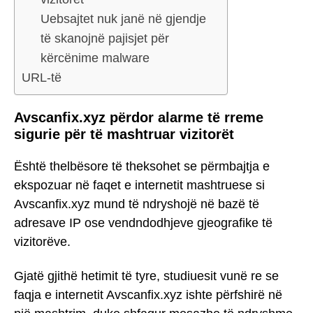
Uebsajtet nuk janë në gjendje
të skanojnë pajisjet për
kërcënime malware
URL-të
Avscanfix.xyz përdor alarme të rreme
sigurie për të mashtruar vizitorët
Është thelbësore të theksohet se përmbajtja e
ekspozuar në faqet e internetit mashtruese si
Avscanfix.xyz mund të ndryshojë në bazë të
adresave IP ose vendndodhjeve gjeografike të
vizitorëve.
Gjatë gjithë hetimit të tyre, studiuesit vunë re se
faqja e internetit Avscanfix.xyz ishte përfshirë në