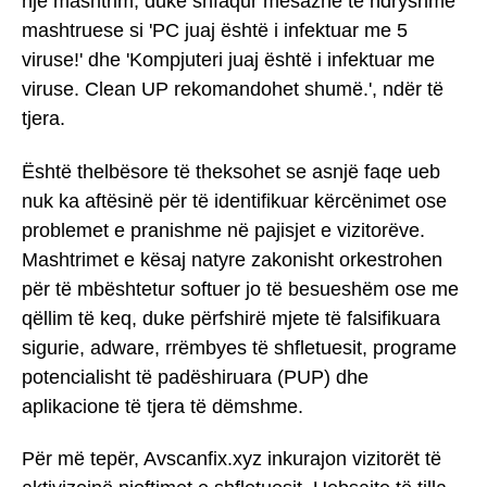
një mashtrim, duke shfaqur mesazhe të ndryshme
mashtruese si 'PC juaj është i infektuar me 5
viruse!' dhe 'Kompjuteri juaj është i infektuar me
viruse. Clean UP rekomandohet shumë.', ndër të
tjera.
Është thelbësore të theksohet se asnjë faqe ueb
nuk ka aftësinë për të identifikuar kërcënimet ose
problemet e pranishme në pajisjet e vizitorëve.
Mashtrimet e kësaj natyre zakonisht orkestrohen
për të mbështetur softuer jo të besueshëm ose me
qëllim të keq, duke përfshirë mjete të falsifikuara
sigurie, adware, rrëmbyes të shfletuesit, programe
potencialisht të padëshiruara (PUP) dhe
aplikacione të tjera të dëmshme.
Për më tepër, Avscanfix.xyz inkurajon vizitorët të