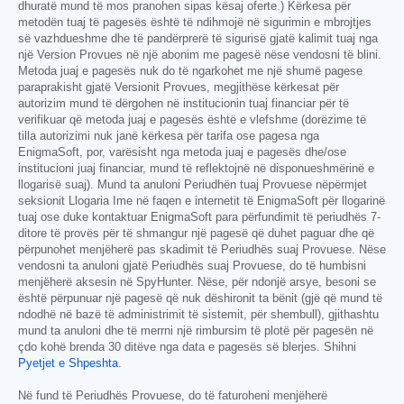
dhuratë mund të mos pranohen sipas kësaj oferte.) Kërkesa për
metodën tuaj të pagesës është të ndihmojë në sigurimin e mbrojtjes
së vazhdueshme dhe të pandërprerë të sigurisë gjatë kalimit tuaj nga
një Version Provues në një abonim me pagesë nëse vendosni të blini.
Metoda juaj e pagesës nuk do të ngarkohet me një shumë pagese
paraprakisht gjatë Versionit Provues, megjithëse kërkesat për
autorizim mund të dërgohen në institucionin tuaj financiar për të
verifikuar që metoda juaj e pagesës është e vlefshme (dorëzime të
tilla autorizimi nuk janë kërkesa për tarifa ose pagesa nga
EnigmaSoft, por, varësisht nga metoda juaj e pagesës dhe/ose
institucioni juaj financiar, mund të reflektojnë në disponueshmërinë e
llogarisë suaj). Mund ta anuloni Periudhën tuaj Provuese nëpërmjet
seksionit Llogaria Ime në faqen e internetit të EnigmaSoft për llogarinë
tuaj ose duke kontaktuar EnigmaSoft para përfundimit të periudhës 7-
ditore të provës për të shmangur një pagesë që duhet paguar dhe që
përpunohet menjëherë pas skadimit të Periudhës suaj Provuese. Nëse
vendosni ta anuloni gjatë Periudhës suaj Provuese, do të humbisni
menjëherë aksesin në SpyHunter. Nëse, për ndonjë arsye, besoni se
është përpunuar një pagesë që nuk dëshironit ta bënit (gjë që mund të
ndodhë në bazë të administrimit të sistemit, për shembull), gjithashtu
mund ta anuloni dhe të merrni një rimbursim të plotë për pagesën në
çdo kohë brenda 30 ditëve nga data e pagesës së blerjes. Shihni
Pyetjet e Shpeshta
.
Në fund të Periudhës Provuese, do të faturoheni menjëherë