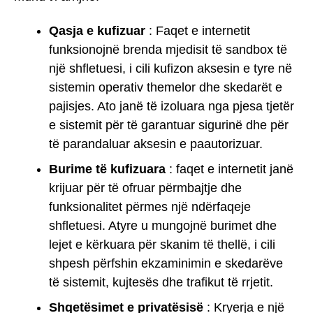
Qasja e kufizuar
: Faqet e internetit
funksionojnë brenda mjedisit të sandbox të
një shfletuesi, i cili kufizon aksesin e tyre në
sistemin operativ themelor dhe skedarët e
pajisjes. Ato janë të izoluara nga pjesa tjetër
e sistemit për të garantuar sigurinë dhe për
të parandaluar aksesin e paautorizuar.
Burime të kufizuara
: faqet e internetit janë
krijuar për të ofruar përmbajtje dhe
funksionalitet përmes një ndërfaqeje
shfletuesi. Atyre u mungojnë burimet dhe
lejet e kërkuara për skanim të thellë, i cili
shpesh përfshin ekzaminimin e skedarëve
të sistemit, kujtesës dhe trafikut të rrjetit.
Shqetësimet e privatësisë
: Kryerja e një