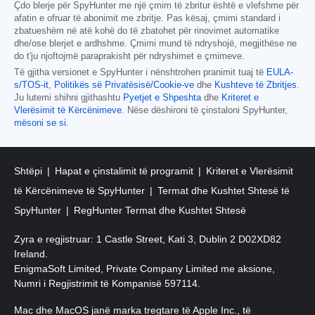
Çdo blerje për SpyHunter me një çmim të zbritur është e vlefshme për
afatin e ofruar të abonimit me zbritje. Pas kësaj, çmimi standard i
zbatueshëm në atë kohë do të zbatohet për rinovimet automatike
dhe/ose blerjet e ardhshme. Çmimi mund të ndryshojë, megjithëse ne
do t'ju njoftojmë paraprakisht për ndryshimet e çmimeve.
Të gjitha versionet e SpyHunter i nënshtrohen pranimit tuaj të
EULA-
s/TOS-it
,
Politikës së Privatësisë/Cookie-ve
dhe
Kushteve të Zbritjes
.
Ju lutemi shihni gjithashtu
Pyetjet e Shpeshta
dhe
Kriteret e
Vlerësimit të Kërcënimeve
. Nëse dëshironi të çinstaloni SpyHunter,
mësoni se si
.
Shtëpi
Hapat e çinstalimit të programit
Kriteret e Vlerësimit
të Kërcënimeve të SpyHunter
Termat dhe Kushtet Shtesë të
SpyHunter
RegHunter Termat dhe Kushtet Shtesë
Zyra e regjistruar: 1 Castle Street, Kati 3, Dublin 2 D02XD82
Ireland.
EnigmaSoft Limited, Private Company Limited me aksione,
Numri i Regjistrimit të Kompanisë 597114.
Mac dhe MacOS janë marka tregtare të Apple Inc., të