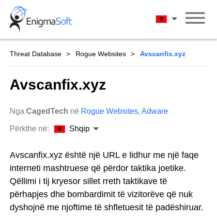
Skip
to
Shqip
content
Threat Database
Rogue Websites
Avscanfix.xyz
Avscanfix.xyz
Nga
CagedTech
në
Rogue Websites
,
Adware
Përkthe në:
Shqip
Avscanfix.xyz është një URL e lidhur me një faqe
interneti mashtruese që përdor taktika joetike.
Qëllimi i tij kryesor sillet rreth taktikave të
përhapjes dhe bombardimit të vizitorëve që nuk
dyshojnë me njoftime të shfletuesit të padëshiruar.