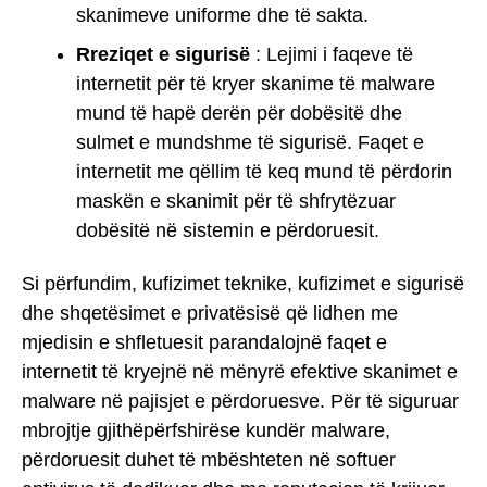
skanimeve uniforme dhe të sakta.
Rreziqet e sigurisë
: Lejimi i faqeve të
internetit për të kryer skanime të malware
mund të hapë derën për dobësitë dhe
sulmet e mundshme të sigurisë. Faqet e
internetit me qëllim të keq mund të përdorin
maskën e skanimit për të shfrytëzuar
dobësitë në sistemin e përdoruesit.
Si përfundim, kufizimet teknike, kufizimet e sigurisë
dhe shqetësimet e privatësisë që lidhen me
mjedisin e shfletuesit parandalojnë faqet e
internetit të kryejnë në mënyrë efektive skanimet e
malware në pajisjet e përdoruesve. Për të siguruar
mbrojtje gjithëpërfshirëse kundër malware,
përdoruesit duhet të mbështeten në softuer