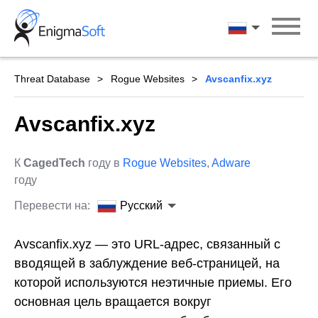
Skip
to
Русский
content
Threat Database
Rogue Websites
Avscanfix.xyz
Avscanfix.xyz
К
CagedTech
году в
Rogue Websites
,
Adware
году
Перевести на:
Русский
Avscanfix.xyz — это URL-адрес, связанный с
вводящей в заблуждение веб-страницей, на
которой используются неэтичные приемы. Его
основная цель вращается вокруг