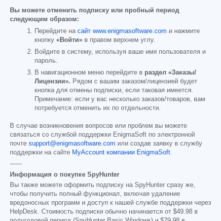
Вы можете отменить подписку или пробный период
следующим образом:
Перейдите на
сайт www.enigmasoftware.com
и нажмите
кнопку
«Войти»
в правом верхнем углу.
Войдите в систему, используя ваше имя пользователя и
пароль.
В навигационном меню перейдите в
раздел «Заказы/
Лицензии».
Рядом с вашим заказом/лицензией будет
кнопка для отмены подписки, если таковая имеется.
Примечание: если у вас несколько заказов/товаров, вам
потребуется отменить их по отдельности.
В случае возникновения вопросов или проблем вы можете
связаться со службой поддержки EnigmaSoft по электронной
почте
support@enigmasoftware.com
или создав заявку в службу
поддержки на сайте
MyAccount компании EnigmaSoft
.
------
Информация о покупке SpyHunter
Вы также можете оформить подписку на SpyHunter сразу же,
чтобы получить полный функционал, включая удаление
вредоносных программ и доступ к нашей службе поддержки через
HelpDesk. Стоимость подписки обычно начинается от
$49.98
в
полугодовой период (SpyHunter Basic Windows) и
$79.98
в