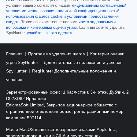
Использование всех версий SpyHunter возможно только при
условии вашего согласия с нашим
лицензионным соглашением/
условиями использования
,
политикой конфиденциальности/
использования файлов cookie
и
условиями предоставления
скидок
. Также ознакомьтесь с нашими
часто задаваемыми
вопросами
и
критериями оценки угроз
. Если вы хотите удалить
SpyHunter,
узнайте, как это сделать
.
Главная
Программа удаления шагов
Критерии оценки
угроз SpyHunter
Дополнительные положения и условия
SpyHunter
RegHunter Дополнительные положения и
условия
Зарегистрированный офис: 1 Касл-стрит, 3-й этаж, Дублин, 2
D02XD82 Ирландия.
EnigmaSoft Limited, Закрытое акционерное общество с
ограниченной ответственностью, регистрационный номер
компании 597114.
Mac и MacOS являются товарными знаками Apple Inc.,
зарегистрированными в США и других странах.