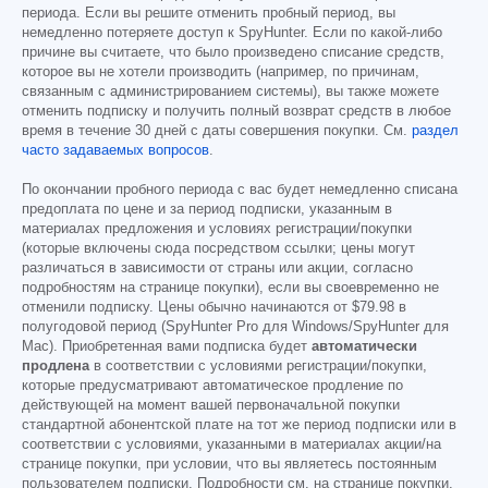
периода. Если вы решите отменить пробный период, вы
немедленно потеряете доступ к SpyHunter. Если по какой-либо
причине вы считаете, что было произведено списание средств,
которое вы не хотели производить (например, по причинам,
связанным с администрированием системы), вы также можете
отменить подписку и получить полный возврат средств в любое
время в течение 30 дней с даты совершения покупки. См.
раздел
часто задаваемых вопросов
.
По окончании пробного периода с вас будет немедленно списана
предоплата по цене и за период подписки, указанным в
материалах предложения и условиях регистрации/покупки
(которые включены сюда посредством ссылки; цены могут
различаться в зависимости от страны или акции, согласно
подробностям на странице покупки), если вы своевременно не
отменили подписку. Цены обычно начинаются от
$79.98
в
полугодовой период (SpyHunter Pro для Windows/SpyHunter для
Mac). Приобретенная вами подписка будет
автоматически
продлена
в соответствии с условиями регистрации/покупки,
которые предусматривают автоматическое продление по
действующей на момент вашей первоначальной покупки
стандартной абонентской плате на тот же период подписки или в
соответствии с условиями, указанными в материалах акции/на
странице покупки, при условии, что вы являетесь постоянным
пользователем подписки. Подробности см. на странице покупки.