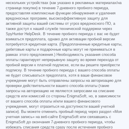
нескольких устройствах (как указано в рекламных материалах/на
странице покупки) в течение 7-дневного пробного периода,
предоставляя комплексные функции обнаружения и удаления
вредоносных программ, высокоэффективную защиту для
активной защиты вашей системы от угроз вредоносного ПО, а
также доступ к нашей службе технической поддержки через
SpyHunter HelpDesk. В течение пробного периода с вас не будет
взиматься предоплата, однако для активации пробной версии
потребуется кредитная карта. (Предоплаченные кредитные карты,
дебетовые карты и подарочные карты могут не приниматься в
рамках этого предложения.) Необходимость указания способа
оплаты гарантирует непрерывную защиту во время перехода от
пробной версии к платной подписке, если вы решите приобрести
подписку. В течение пробного периода с вашего способа оплаты
не будет списываться предоплата, хотя в ваше финансовое
учреждение могут быть отправлены запросы на авторизацию для
проверки действительности вашего способа оплаты (такие
запросы на авторизацию не являются запросами на списание
средств или комиссий со стороны EnigmaSoft, но, в зависимости
от вашего способа оплаты и/или вашего финансового
учреждения, могут отразиться на доступности вашей учетной
записи). Вы можете отменить пробный период через раздел «Моя
учетная запись» на веб-сайте EnigmaSoft или связавшись с
EnigmaSoft до окончания 7-дневного пробного периода, чтобы
избежать списания средств сразу после истечения пробного