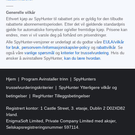
------
Generelle vilkår
Ethvert kjøp av SpyHunter til rabattert pris er gyldig for den tilbudte
rabatterte abonnementsperioden. Etter det vil gjeldende standardpris
gjelde for automatiske fornyelser og/eller fremtidige kjøp. Prisene kan
endres, men vi vil varsle deg på forhånd om prisendringer.
Alle SpyHunter-versjoner er underlagt at du godtar våre
EULA/vilkår
for bruk
,
personvern-/informasjonskapsler-policy
og
rabattvilkår
. Se
også våre
vanlige spørsmål
og
kriterier for trusselvurdering
. Hvis du
ønsker å avinstallere SpyHunter,
kan du lære hvordan
.
Hjem
Program Avinstaller trinn
SpyHunters
trusselvurderingskriterier
SpyHunter Ytterligere vilkår og
betingelser
RegHunter Tilleggsbetingelser
Registrert kontor: 1 Castle Street, 3. etasje, Dublin 2 D02XD82
Irland.
EnigmaSoft Limited, Private Company Limited med aksjer,
Selskapsregistreringsnummer 597114.