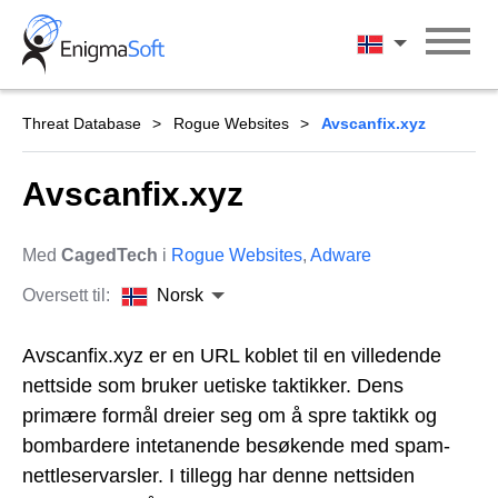
Skip
to
Norsk
content
Threat Database
Rogue Websites
Avscanfix.xyz
Avscanfix.xyz
Med
CagedTech
i
Rogue Websites
,
Adware
Oversett til:
Norsk
Avscanfix.xyz er en URL koblet til en villedende
nettside som bruker uetiske taktikker. Dens
primære formål dreier seg om å spre taktikk og
bombardere intetanende besøkende med spam-
nettleservarsler. I tillegg har denne nettsiden