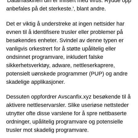
'Datamaskinen din er infisert med virus. Rydde opp
anbefales på det sterkeste.', blant andre.
Det er viktig å understreke at ingen nettsider har
evnen til å identifisere trusler eller problemer på
besøkendes enheter. Svindel av denne typen er
vanligvis orkestrert for å støtte upålitelig eller
ondsinnet programvare, inkludert falske
sikkerhetsverktøy, adware, nettleserkaprere,
potensielt uønskede programmer (PUP) og andre
skadelige applikasjoner.
Dessuten oppfordrer Avscanfix.xyz besøkende til å
aktivere nettleservarsler. Slike useriøse nettsteder
utnytter ofte disse varslene for å spre nettbaserte
ordninger, upålitelig programvare og potensielle
trusler mot skadelig programvare.