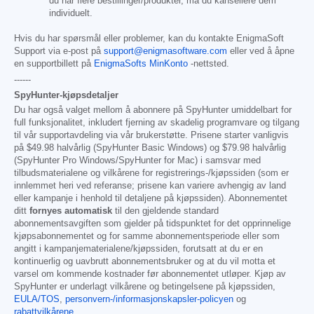
du har flere bestillinger/produkter, må du kansellere dem
individuelt.
Hvis du har spørsmål eller problemer, kan du kontakte EnigmaSoft
Support via e-post på
support@enigmasoftware.com
eller ved å åpne
en supportbillett på
EnigmaSofts MinKonto
-nettsted.
------
SpyHunter-kjøpsdetaljer
Du har også valget mellom å abonnere på SpyHunter umiddelbart for
full funksjonalitet, inkludert fjerning av skadelig programvare og tilgang
til vår supportavdeling via vår brukerstøtte. Prisene starter vanligvis
på
$49.98
halvårlig (SpyHunter Basic Windows) og
$79.98
halvårlig
(SpyHunter Pro Windows/SpyHunter for Mac) i samsvar med
tilbudsmaterialene og vilkårene for registrerings-/kjøpssiden (som er
innlemmet heri ved referanse; prisene kan variere avhengig av land
eller kampanje i henhold til detaljene på kjøpssiden). Abonnementet
ditt
fornyes automatisk
til den gjeldende standard
abonnementsavgiften som gjelder på tidspunktet for det opprinnelige
kjøpsabonnementet og for samme abonnementsperiode eller som
angitt i kampanjematerialene/kjøpssiden, forutsatt at du er en
kontinuerlig og uavbrutt abonnementsbruker og at du vil motta et
varsel om kommende kostnader før abonnementet utløper. Kjøp av
SpyHunter er underlagt vilkårene og betingelsene på kjøpssiden,
EULA/TOS
,
personvern-/informasjonskapsler-policyen
og
rabattvilkårene
.