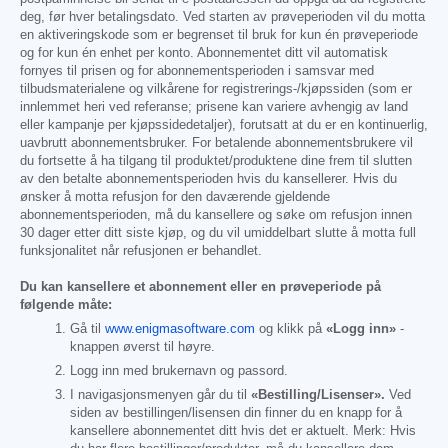
deg, før hver betalingsdato. Ved starten av prøveperioden vil du motta
en aktiveringskode som er begrenset til bruk for kun én prøveperiode
og for kun én enhet per konto. Abonnementet ditt vil automatisk
fornyes til prisen og for abonnementsperioden i samsvar med
tilbudsmaterialene og vilkårene for registrerings-/kjøpssiden (som er
innlemmet heri ved referanse; prisene kan variere avhengig av land
eller kampanje per kjøpssidedetaljer), forutsatt at du er en kontinuerlig,
uavbrutt abonnementsbruker. For betalende abonnementsbrukere vil
du fortsette å ha tilgang til produktet/produktene dine frem til slutten
av den betalte abonnementsperioden hvis du kansellerer. Hvis du
ønsker å motta refusjon for den daværende gjeldende
abonnementsperioden, må du kansellere og søke om refusjon innen
30 dager etter ditt siste kjøp, og du vil umiddelbart slutte å motta full
funksjonalitet når refusjonen er behandlet.
Du kan kansellere et abonnement eller en prøveperiode på
følgende måte:
Gå til
www.enigmasoftware.com
og klikk på
«Logg inn»
-
knappen øverst til høyre.
Logg inn med brukernavn og passord.
I navigasjonsmenyen går du til
«Bestilling/Lisenser».
Ved
siden av bestillingen/lisensen din finner du en knapp for å
kansellere abonnementet ditt hvis det er aktuelt. Merk: Hvis