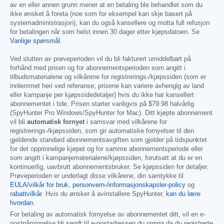
av en eller annen grunn mener at en betaling ble behandlet som du
ikke ønsket å foreta (noe som for eksempel kan skje basert på
systemadministrasjon), kan du også kansellere og motta full refusjon
for betalingen når som helst innen 30 dager etter kjøpsdatoen. Se
Vanlige spørsmål
.
Ved slutten av prøveperioden vil du bli fakturert umiddelbart på
forhånd med prisen og for abonnementsperioden som angitt i
tilbudsmaterialene og vilkårene for registrerings-/kjøpssiden (som er
innlemmet heri ved referanse; prisene kan variere avhengig av land
eller kampanje per kjøpssidedetaljer) hvis du ikke har kansellert
abonnementet i tide. Prisen starter vanligvis på
$79.98
halvårlig
(SpyHunter Pro Windows/SpyHunter for Mac). Ditt kjøpte abonnement
vil bli
automatisk fornyet
i samsvar med vilkårene for
registrerings-/kjøpssiden, som gir automatiske fornyelser til den
gjeldende standard abonnementsavgiften som gjelder på tidspunktet
for det opprinnelige kjøpet og for samme abonnementsperiode eller
som angitt i kampanjematerialene/kjøpssiden, forutsatt at du er en
kontinuerlig, uavbrutt abonnementsbruker. Se kjøpssiden for detaljer.
Prøveperioden er underlagt disse vilkårene, din samtykke til
EULA/vilkår for bruk
,
personvern-/informasjonskapsler-policy
og
rabattvilkår
. Hvis du ønsker å avinstallere SpyHunter,
kan du lære
hvordan
.
For betaling av automatisk fornyelse av abonnementet ditt, vil en e-
postpåminnelse bli sendt til e-postadressen du oppga da du registrerte