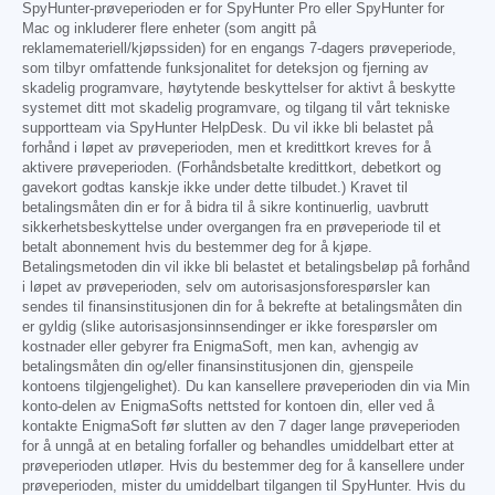
SpyHunter-prøveperioden er for SpyHunter Pro eller SpyHunter for
Mac og inkluderer flere enheter (som angitt på
reklamemateriell/kjøpssiden) for en engangs 7-dagers prøveperiode,
som tilbyr omfattende funksjonalitet for deteksjon og fjerning av
skadelig programvare, høytytende beskyttelser for aktivt å beskytte
systemet ditt mot skadelig programvare, og tilgang til vårt tekniske
supportteam via SpyHunter HelpDesk. Du vil ikke bli belastet på
forhånd i løpet av prøveperioden, men et kredittkort kreves for å
aktivere prøveperioden. (Forhåndsbetalte kredittkort, debetkort og
gavekort godtas kanskje ikke under dette tilbudet.) Kravet til
betalingsmåten din er for å bidra til å sikre kontinuerlig, uavbrutt
sikkerhetsbeskyttelse under overgangen fra en prøveperiode til et
betalt abonnement hvis du bestemmer deg for å kjøpe.
Betalingsmetoden din vil ikke bli belastet et betalingsbeløp på forhånd
i løpet av prøveperioden, selv om autorisasjonsforespørsler kan
sendes til finansinstitusjonen din for å bekrefte at betalingsmåten din
er gyldig (slike autorisasjonsinnsendinger er ikke forespørsler om
kostnader eller gebyrer fra EnigmaSoft, men kan, avhengig av
betalingsmåten din og/eller finansinstitusjonen din, gjenspeile
kontoens tilgjengelighet). Du kan kansellere prøveperioden din via Min
konto-delen av EnigmaSofts nettsted for kontoen din, eller ved å
kontakte EnigmaSoft før slutten av den 7 dager lange prøveperioden
for å unngå at en betaling forfaller og behandles umiddelbart etter at
prøveperioden utløper. Hvis du bestemmer deg for å kansellere under
prøveperioden, mister du umiddelbart tilgangen til SpyHunter. Hvis du