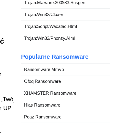
Trojan.Malware.300983.Susgen
Trojan:Win32/Cloxer
Trojan:Script/Wacatac.H!ml
Trojan:Win32/Phonzy.A!ml
ać
Popularne Ransomware
k
Ransomware Mmvb
h.
Ofoq Ransomware
XHAMSTER Ransomware
 „Twój
Hlas Ransomware
an UP
Poaz Ransomware