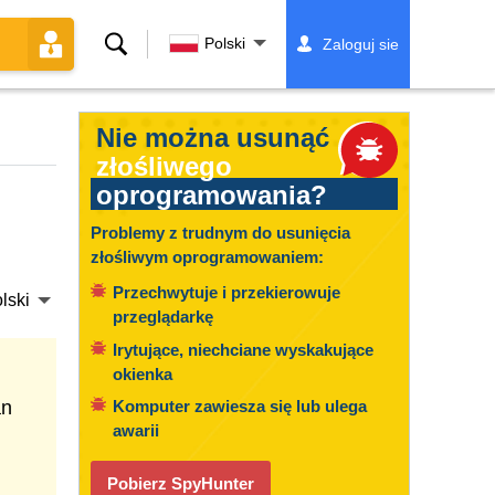
Szukaj
Polski
Zaloguj sie
Nie można usunąć
złośliwego
oprogramowania?
Problemy z trudnym do usunięcia
złośliwym oprogramowaniem:
Przechwytuje i przekierowuje
lski
przeglądarkę
Irytujące, niechciane wyskakujące
okienka
an
Komputer zawiesza się lub ulega
awarii
Pobierz SpyHunter