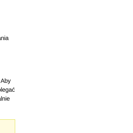
ania
 Aby
olegać
lnie