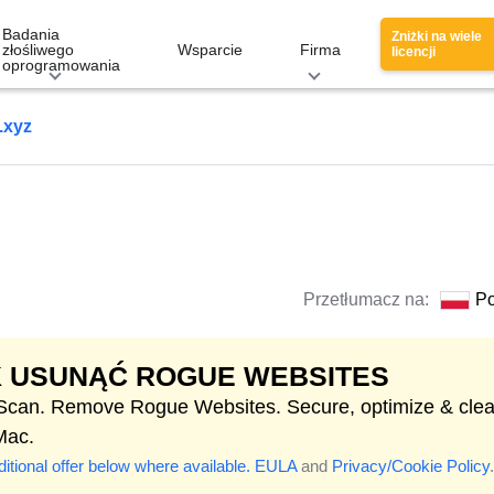
Badania
Zniżki na wiele
złośliwego
Wsparcie
Firma
licencji
oprogramowania
.xyz
Przetłumacz na:
Po
K USUNĄĆ ROGUE WEBSITES
 Scan. Remove Rogue Websites. Secure, optimize & cle
Mac.
itional offer below where available.
EULA
and
Privacy/Cookie Policy
.