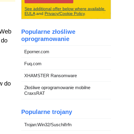
See additional offer below where available.
EULA
and
Privacy/Cookie Policy
.
i Web
Popularne złośliwe
oprogramowanie
 do
Eporner.com
Fuq.com
XHAMSTER Ransomware
w do
Złośliwe oprogramowanie mobilne
CraxsRAT
Popularne trojany
Trojan:Win32/Suschil!rfn