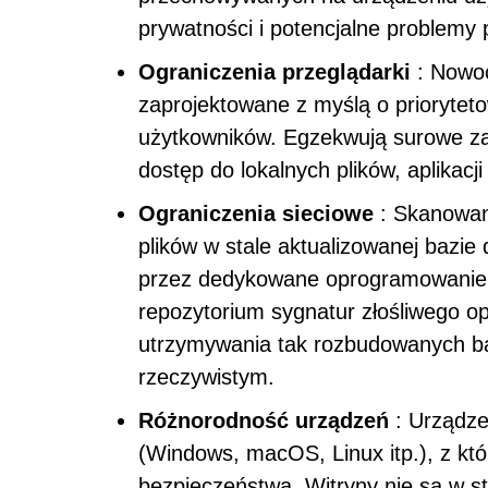
prywatności i potencjalne problemy
Ograniczenia przeglądarki
: Nowoc
zaprojektowane z myślą o priorytet
użytkowników. Egzekwują surowe za
dostęp do lokalnych plików, aplikac
Ograniczenia sieciowe
: Skanowan
plików w stale aktualizowanej bazi
przez dedykowane oprogramowanie 
repozytorium sygnatur złośliwego o
utrzymywania tak rozbudowanych ba
rzeczywistym.
Różnorodność urządzeń
: Urządze
(Windows, macOS, Linux itp.), z któ
bezpieczeństwa. Witryny nie są w s