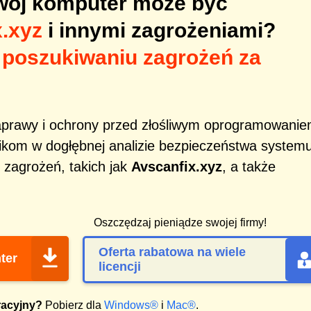
Twój komputer może być
.xyz
i innymi zagrożeniami?
 poszukiwaniu zagrożeń za
aprawy i ochrony przed złośliwym oprogramowani
kom w dogłębnej analizie bezpieczeństwa systemu
 zagrożeń, takich jak
Avscanfix.xyz
, a także
Oszczędzaj pieniądze swojej firmy!
Oferta rabatowa na wiele
ter
licencji
racyjny?
Pobierz dla
Windows®
i
Mac®
.