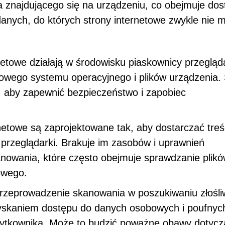
a znajdującego się na urządzeniu, co obejmuje dos
nych, do których strony internetowe zwykle nie m
netowe działają w środowisku piaskownicy przegląda
owego systemu operacyjnego i plików urządzenia.
, aby zapewnić bezpieczeństwo i zapobiec
netowe są zaprojektowane tak, aby dostarczać treśc
 przeglądarki. Brakuje im zasobów i uprawnień
owania, które często obejmuje sprawdzanie plik
owego.
rzeprowadzenie skanowania w poszukiwaniu złośl
yskaniem dostępu do danych osobowych i poufnyc
ytkownika. Może to budzić poważne obawy dotycz