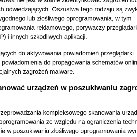
etowa nie jest w stanie zidentyfikować zagrożeń lu
h odwiedzających. Oszustwa tego rodzaju są zwyk
ygodnego lub złośliwego oprogramowania, w tym
rogramowania reklamowego, porywaczy przeglądark
 i innych szkodliwych aplikacji.
jących do aktywowania powiadomień przeglądarki. 
te powiadomienia do propagowania schematów onlin
cjalnych zagrożeń malware.
kanować urządzeń w poszukiwaniu zagr
 przeprowadzania kompleksowego skanowania urzą
 oprogramowania ze względu na ograniczenia tech
nie w poszukiwaniu złośliwego oprogramowania w