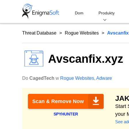
Skip
to
Dom
Produkty
content
Threat Database
Rogue Websites
Avscanfix
Avscanfix.xyz
Do
CagedTech
w
Rogue Websites
,
Adware
JA
Scan & Remove Now
Start
your 
SPYHUNTER
See add