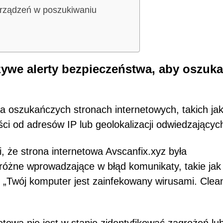
urządzeń w poszukiwaniu
zywe alerty bezpieczeństwa, aby oszuk
na oszukańczych stronach internetowych, takich ja
ci od adresów IP lub geolokalizacji odwiedzającyc
 że strona internetowa Avscanfix.xyz była
óżne wprowadzające w błąd komunikaty, takie jak
i „Twój komputer jest zainfekowany wirusami. Cle