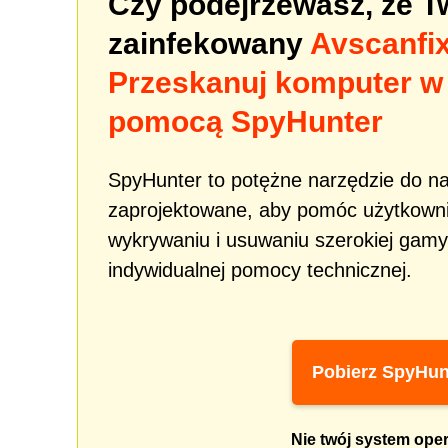
Czy podejrzewasz, że 
zainfekowany
Avscanfix
Przeskanuj komputer w
pomocą SpyHunter
SpyHunter to potężne narzędzie do n
zaprojektowane, aby pomóc użytkowni
wykrywaniu i usuwaniu szerokiej gamy
indywidualnej pomocy technicznej.
Pobierz SpyHun
Nie twój system ope