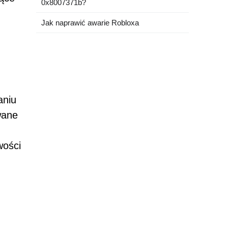
0x8007371b?
Jak naprawić awarie Robloxa
aniu
wane
wości