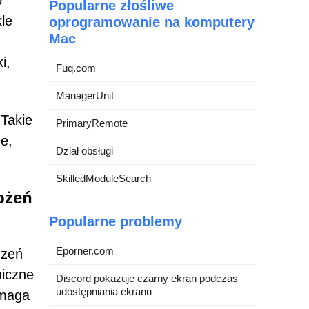
b
Popularne złośliwe
le
oprogramowanie na komputery
Mac
i,
Fuq.com
ManagerUnit
Takie
PrimaryRemote
e,
Dział obsługi
SkilledModuleSearch
ożeń
Popularne problemy
Eporner.com
dzeń
niczne
Discord pokazuje czarny ekran podczas
udostępniania ekranu
ymaga