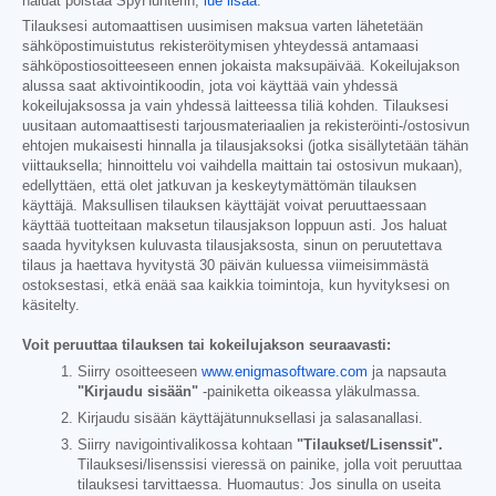
haluat poistaa SpyHunterin,
lue lisää
.
Tilauksesi automaattisen uusimisen maksua varten lähetetään
sähköpostimuistutus rekisteröitymisen yhteydessä antamaasi
sähköpostiosoitteeseen ennen jokaista maksupäivää. Kokeilujakson
alussa saat aktivointikoodin, jota voi käyttää vain yhdessä
kokeilujaksossa ja vain yhdessä laitteessa tiliä kohden. Tilauksesi
uusitaan automaattisesti tarjousmateriaalien ja rekisteröinti-/ostosivun
ehtojen mukaisesti hinnalla ja tilausjaksoksi (jotka sisällytetään tähän
viittauksella; hinnoittelu voi vaihdella maittain tai ostosivun mukaan),
edellyttäen, että olet jatkuvan ja keskeytymättömän tilauksen
käyttäjä. Maksullisen tilauksen käyttäjät voivat peruuttaessaan
käyttää tuotteitaan maksetun tilausjakson loppuun asti. Jos haluat
saada hyvityksen kuluvasta tilausjaksosta, sinun on peruutettava
tilaus ja haettava hyvitystä 30 päivän kuluessa viimeisimmästä
ostoksestasi, etkä enää saa kaikkia toimintoja, kun hyvityksesi on
käsitelty.
Voit peruuttaa tilauksen tai kokeilujakson seuraavasti:
Siirry osoitteeseen
www.enigmasoftware.com
ja napsauta
"Kirjaudu sisään"
-painiketta oikeassa yläkulmassa.
Kirjaudu sisään käyttäjätunnuksellasi ja salasanallasi.
Siirry navigointivalikossa kohtaan
"Tilaukset/Lisenssit".
Tilauksesi/lisenssisi vieressä on painike, jolla voit peruuttaa
tilauksesi tarvittaessa. Huomautus: Jos sinulla on useita