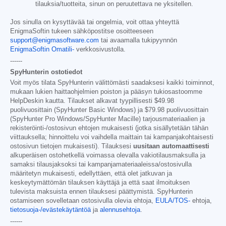
tilauksia/tuotteita, sinun on peruutettava ne yksitellen.
Jos sinulla on kysyttävää tai ongelmia, voit ottaa yhteyttä
EnigmaSoftin tukeen sähköpostitse osoitteeseen
support@enigmasoftware.com
tai avaamalla tukipyynnön
EnigmaSoftin Omatili-
verkkosivustolla.
------
SpyHunterin ostotiedot
Voit myös tilata SpyHunterin välittömästi saadaksesi kaikki toiminnot,
mukaan lukien haittaohjelmien poiston ja pääsyn tukiosastoomme
HelpDeskin kautta. Tilaukset alkavat tyypillisesti
$49.98
puolivuosittain (SpyHunter Basic Windows) ja
$79.98
puolivuosittain
(SpyHunter Pro Windows/SpyHunter Macille) tarjousmateriaalien ja
rekisteröinti-/ostosivun ehtojen mukaisesti (jotka sisällytetään tähän
viittauksella; hinnoittelu voi vaihdella maittain tai kampanjakohtaisesti
ostosivun tietojen mukaisesti). Tilauksesi
uusitaan automaattisesti
alkuperäisen ostohetkellä voimassa olevalla vakiotilausmaksulla ja
samaksi tilausjaksoksi tai kampanjamateriaaleissa/ostosivulla
määritetyn mukaisesti, edellyttäen, että olet jatkuvan ja
keskeytymättömän tilauksen käyttäjä ja että saat ilmoituksen
tulevista maksuista ennen tilauksesi päättymistä. SpyHunterin
ostamiseen sovelletaan ostosivulla olevia ehtoja,
EULA/TOS-
ehtoja,
tietosuoja-/evästekäytäntöä
ja
alennusehtoja
.
------