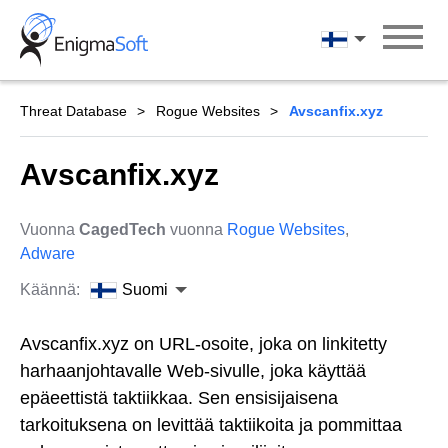
Skip
to
Suomi
content
Threat Database
Rogue Websites
Avscanfix.xyz
Avscanfix.xyz
Vuonna
CagedTech
vuonna
Rogue Websites
,
Adware
Käännä:
Suomi
Avscanfix.xyz on URL-osoite, joka on linkitetty
harhaanjohtavalle Web-sivulle, joka käyttää
epäeettistä taktiikkaa. Sen ensisijaisena
tarkoituksena on levittää taktiikoita ja pommittaa