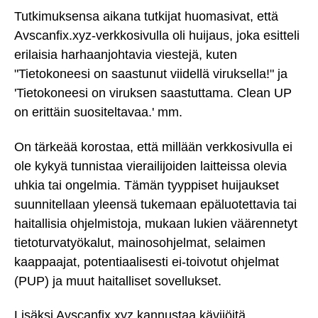
Tutkimuksensa aikana tutkijat huomasivat, että
Avscanfix.xyz-verkkosivulla oli huijaus, joka esitteli
erilaisia harhaanjohtavia viestejä, kuten
"Tietokoneesi on saastunut viidellä viruksella!" ja
'Tietokoneesi on viruksen saastuttama. Clean UP
on erittäin suositeltavaa.' mm.
On tärkeää korostaa, että millään verkkosivulla ei
ole kykyä tunnistaa vierailijoiden laitteissa olevia
uhkia tai ongelmia. Tämän tyyppiset huijaukset
suunnitellaan yleensä tukemaan epäluotettavia tai
haitallisia ohjelmistoja, mukaan lukien väärennetyt
tietoturvatyökalut, mainosohjelmat, selaimen
kaappaajat, potentiaalisesti ei-toivotut ohjelmat
(PUP) ja muut haitalliset sovellukset.
Lisäksi Avscanfix.xyz kannustaa kävijöitä