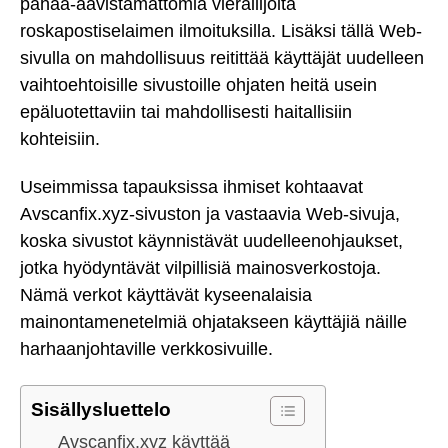
pahaa-aavistamattomia vierailijoita
roskapostiselaimen ilmoituksilla. Lisäksi tällä Web-
sivulla on mahdollisuus reitittää käyttäjät uudelleen
vaihtoehtoisille sivustoille ohjaten heitä usein
epäluotettaviin tai mahdollisesti haitallisiin
kohteisiin.
Useimmissa tapauksissa ihmiset kohtaavat
Avscanfix.xyz-sivuston ja vastaavia Web-sivuja,
koska sivustot käynnistävät uudelleenohjaukset,
jotka hyödyntävät vilpillisiä mainosverkostoja.
Nämä verkot käyttävät kyseenalaisia
mainontamenetelmiä ohjatakseen käyttäjiä näille
harhaanjohtaville verkkosivuille.
Sisällysluettelo
Avscanfix.xyz käyttää