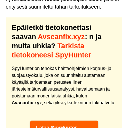
erityisesti suunniteltu tähän tarkoitukseen.
Epäiletkö tietokonettasi
saavan
Avscanfix.xyz
: n ja
muita uhkia?
Tarkista
tietokoneesi SpyHunter
SpyHunter on tehokas haittaohjelmien korjaus- ja
suojaustyökalu, joka on suunniteltu auttamaan
käyttäjiä tarjoamaan perusteellinen
järjestelmäturvallisuusanalyysi, havaitsemaan ja
poistamaan monenlaisia uhkia, kuten
Avscanfix.xyz
, sekä yksi-yksi-tekninen tukipalvelu.
Lataa SpyHunter