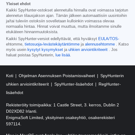
Yleiset ehdot
Kaikki SpyHunter-ostokset alennetulla hinnalla ovat voimassa tarjotun
alennetun tilausjakson ajan. Tämän jälkeen automaattisiin uusintoihin
ja/tai tuleviin ostoksiin sovelletaan kulloinkin voimassa olevaa
normaalia hintaa. Hinnat voivat muuttua, mutta ilmoitamme sinulle
etukäteen hinnanmuutoksista.
Kaikki SpyHunter-versiot edellyttävät, että hyväksyt
EULA/TOS-
ehtomme,
tietosuoja-/evästekäytäntömme
ja
alennusehtomme
. Katso
myös usein
kysytyt kysymykset
ja
uhkien arviointikriteerit
. Jos
haluat poistaa SpyHunterin,
lue lisää
.
Koti
Ohjelman Asennuksen Poistamisvaiheet
SpyHunterin
uhkien arviointikriteerit
SpyHunter-lisäehdot
RegHunter-
lisäehdot
Rekisteröity toimipaikka: 1 Castle Street, 3. kerros, Dublin 2
D02XD82 Irlanti.
EnigmaSoft Limited, yksityinen osakeyhtiö, osakerekisteri
597114.