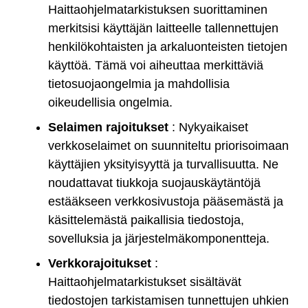
Haittaohjelmatarkistuksen suorittaminen
merkitsisi käyttäjän laitteelle tallennettujen
henkilökohtaisten ja arkaluonteisten tietojen
käyttöä. Tämä voi aiheuttaa merkittäviä
tietosuojaongelmia ja mahdollisia
oikeudellisia ongelmia.
Selaimen rajoitukset
: Nykyaikaiset
verkkoselaimet on suunniteltu priorisoimaan
käyttäjien yksityisyyttä ja turvallisuutta. Ne
noudattavat tiukkoja suojauskäytäntöjä
estääkseen verkkosivustoja pääsemästä ja
käsittelemästä paikallisia tiedostoja,
sovelluksia ja järjestelmäkomponentteja.
Verkkorajoitukset
:
Haittaohjelmatarkistukset sisältävät
tiedostojen tarkistamisen tunnettujen uhkien