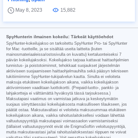
May 8, 2023
15,882
SpyHunterin ilmainen kokeilu: Tärkeät käyttöehdot
SpyHunter-kokeilujakso on tarkoitettu SpyHunter Pro- tai SpyHunter
for Mac -tuotteille, ja se sisältää useita laitteita (kuten
mainosmateriaaleissa/ostosivulla on kuvattu) kertaluonteiseksi 7
päivän kokeilujaksoksi. Kokeilujakso tarjoaa kattavat haittaohjelmien
tunnistus- ja poistotoiminnot, tehokkaat suojaukset järjestelmän
aktiiviseen suojaamiseen haittaohjelmauhilta sekä pääsyn tekniseen
tukitiimiimme SpyHunter-tukipalvelun kautta. Sinulta ei veloiteta
maksuja etukäteen kokeilujakson aikana, vaikka kokeilujakson
aktivoimiseen vaaditaan luottokortti. (Prepaid-luotto-, pankki- ja
lahjakortteja ei välttämättä hyväksytä tässä tarjouksessa.)
Maksutapasi vaatimus on varmistaa jatkuva ja keskeytymätön
suojaus siirryttäessäsi kokeilujaksosta maksulliseen tilaukseen, jos
päätät ostaa. Maksutavaltasi ei veloiteta maksusummaa etukäteen
kokeilujakson aikana, vaikka rahoituslaitoksellesi voidaan lähettää
valtuutuspyyntöjä maksutapasi voimassaolon varmistamiseksi
(tällaiset valtuutuspyynnöt eivät ole EnigmaSoftin veloituspyyntöjä,
mutta maksutavastasi ja/tai rahoituslaitoksestasi riippuen ne voivat
vaikuttaa tilisi saatavuuteen). Voit peruuttaa kokeilujaksosi