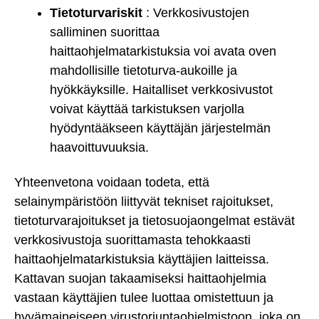
Tietoturvariskit
: Verkkosivustojen
salliminen suorittaa
haittaohjelmatarkistuksia voi avata oven
mahdollisille tietoturva-aukoille ja
hyökkäyksille. Haitalliset verkkosivustot
voivat käyttää tarkistuksen varjolla
hyödyntääkseen käyttäjän järjestelmän
haavoittuvuuksia.
Yhteenvetona voidaan todeta, että
selainympäristöön liittyvät tekniset rajoitukset,
tietoturvarajoitukset ja tietosuojaongelmat estävät
verkkosivustoja suorittamasta tehokkaasti
haittaohjelmatarkistuksia käyttäjien laitteissa.
Kattavan suojan takaamiseksi haittaohjelmia
vastaan käyttäjien tulee luottaa omistettuun ja
hyvämaineiseen virustorjuntaohjelmistoon, joka on