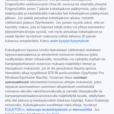
EnigmaSoftin verkkosivuston Oma tili -osiossa tai ottamalla yhteyttä
EnigmaSoftiin ennen 7 päivän kokeilujakson päättymistä, jotta vältyt
erääntyvältä ja käsiteltävältä maksulta heti kokeilujakson päättymisen
jälkeen. Jos päätät peruuttaa kokeilujakson aikana, menetät
välittömästi pääsyn SpyHunteriin. Jos jostain syystä uskot, että on
käsitelty maksu, jota et halunnut tehdä (mikä voi johtua esimerkiksi
järjestelmänvalvojan syistä), voit myös peruuttaa kokeilujakson ja
saada täyden hyvityksen maksusta milloin tahansa 30 päivän
kuluessa ostopäivästä. Katso
usein kysytyt kysymykset
.
Kokeilujakson lopussa sinulta laskutetaan välittömästi etukäteen
tarjousmateriaaleissa ja rekisteröinti-/ostosivun ehdoissa (jotka
sisällytetään tähän viittauksella; hinnoittelu voi vaihdella maittain tai
kampanjakohtaisesti ostosivun mukaan) määritellyn hinnan ja
tilausjakson mukaisesti, jos et ole peruuttanut tilausta ajoissa.
Hinnoittelu alkaa tyypillisesti
$79.98
puolivuosittain (SpyHunter Pro
Windows/SpyHunter Macille). Ostamasi tilaus
uusitaan
automaattisesti
rekisteröinti-/ostosivun ehtojen mukaisesti, jotka
tarjoavat automaattisen uusimisen alkuperäisen ostohetkellä
voimassa olevalla vakiotilausmaksulla ja samalle tilausjaksolle tai
kampanjamateriaaleissa/ostosivulla määritellyllä tavalla, edellyttäen,
että olet jatkuva ja keskeytymätön tilauksen käyttäjä. Katso lisätietoja
ostosivulta. Kokeilujaksoon sovelletaan näitä ehtoja, hyväksyt
EULA/TOS:n
,
tietosuoja-/evästekäytännön
ja
alennusehdot
. Jos