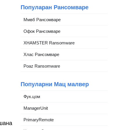
Популаран Рансомваре
Ммвб Рансомваре
Офок Рансомваре
XHAMSTER Ransomware
Хлас Рансомваре
Poaz Ransomware
Популарни Мац малвер
Фук.цом
ManagerUnit
PrimaryRemote
ешана