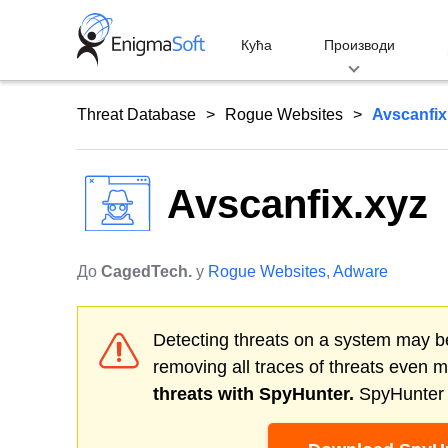
Skip
to
Кућа
Производи
content
Threat Database
Rogue Websites
Avscanfix
Avscanfix.xyz
До
CagedTech.
у
Rogue Websites
,
Adware
Detecting threats on a system may be
removing all traces of threats even 
threats with SpyHunter.
SpyHunter o