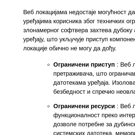
Веб локацијама недостаје могућност д
уређајима корисника због техничких о
злонамерног софтвера захтева дубоку а
уређају, што укључује приступ компоне
локације обично не могу да дођу.
Ограничени приступ
: Веб 
претраживача, што огранича
датотекама уређаја. Изолова
безбедност и спречио неовл
Ограничени ресурси
: Веб 
функционалност преко интер
дозволе потребне за дубинс
системских датотека, мемори