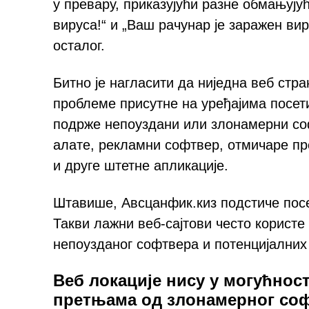
у превару, приказујући разне обмањују
вируса!“ и „Ваш рачунар је заражен ви
осталог.
Битно је нагласити да ниједна веб стр
проблеме присутне на уређајима посет
подрже непоуздани или злонамерни со
алате, рекламни софтвер, отмичаре п
и друге штетне апликације.
Штавише, Авсцанфик.киз подстиче пос
Такви лажни веб-сајтови често корист
непоузданог софтвера и потенцијалних
Веб локације нису у могућност
претњама од злонамерног со