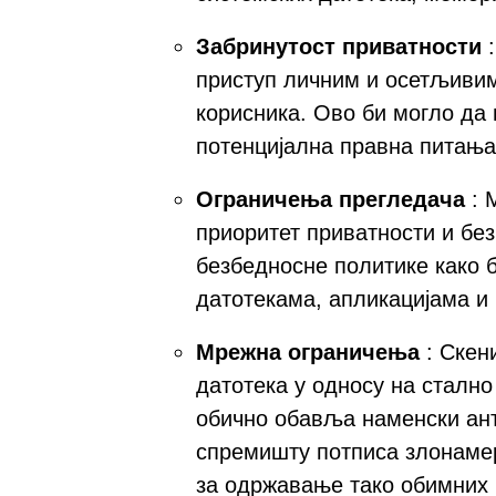
Забринутост приватности
:
приступ личним и осетљиви
корисника. Ово би могло да 
потенцијална правна питања
Ограничења прегледача
: 
приоритет приватности и бе
безбедносне политике како б
датотекама, апликацијама 
Мрежна ограничења
: Скен
датотека у односу на сталн
обично обавља наменски ант
спремишту потписа злонамер
за одржавање тако обимних 