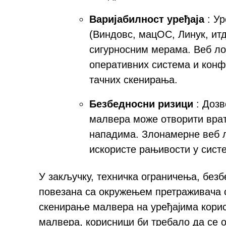
Варијабилност уређаја
: Ур
(Виндовс, мацОС, Линук, итд
сигурносним мерама. Веб лок
оперативних система и конф
тачних скенирања.
Безбедносни ризици
: Дозв
малвера може отворити вра
нападима. Злонамерне веб л
искористе рањивости у сист
У закључку, техничка ограничења, без
повезана са окружењем претраживача с
скенирање малвера на уређајима корис
малвера, корисници би требало да се 