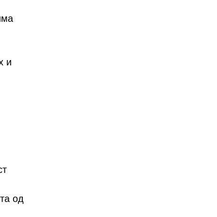
има
х и
ст
та од