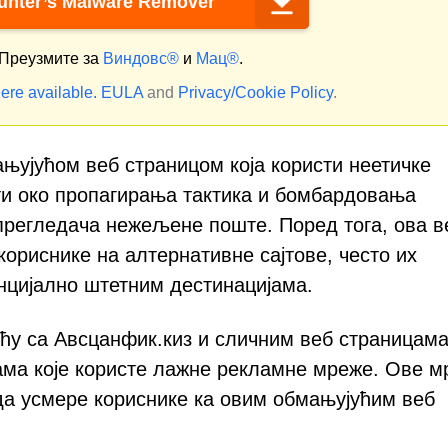
nter’s Malware Remover
Преузмите за
Виндовс®
и
Мац®
.
ere available.
EULA
and
Privacy/Cookie Policy
.
њујућом веб страницом која користи неетичке
ти око пропагирања тактика и бомбардовања
регледача нежељене поште. Поред тога, ова в
ориснике на алтернативне сајтове, често их
нцијално штетним дестинацијама.
ећу са Авсцанфик.киз и сличним веб страницама
ама које користе лажне рекламне мреже. Ове м
а усмере кориснике ка овим обмањујућим веб