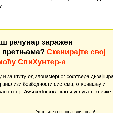
у.
аш рачунар заражен
м претњама?
Скенирајте свој
моћу СпиХунтер-а
ју и заштиту од злонамерног софтвера дизајнир
ј анализи безбедности система, откривању и
као што је
Avscanfix.xyz
, као и услуга техничке
Уштедите свој пословни новац!