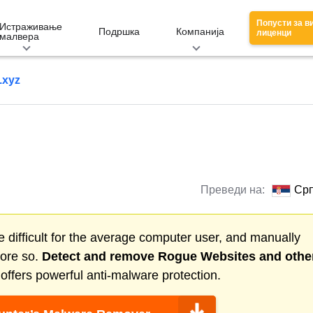
Попусти за в
Истраживање
Подршка
Компанија
лиценци
малвера
.xyz
Преведи на:
Срп
 difficult for the average computer user, and manually
more so.
Detect and remove
Rogue Websites
and othe
ffers powerful anti-malware protection.