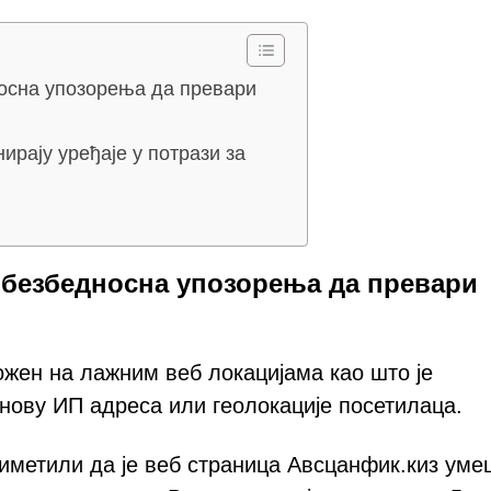
осна упозорења да превари
ирају уређаје у потрази за
 безбедносна упозорења да превари
ожен на лажним веб локацијама као што је
нову ИП адреса или геолокације посетилаца.
риметили да је веб страница Авсцанфик.киз ум