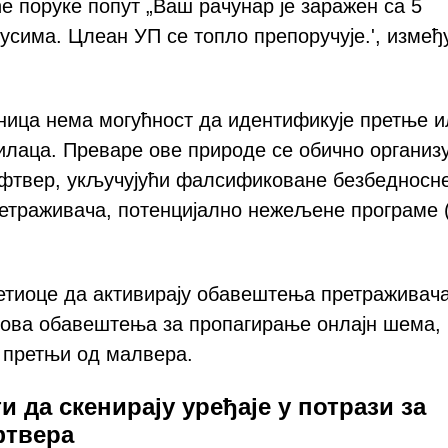
ће поруке попут „Ваш рачунар је заражен са 5
русима. Цлеан УП се топло препоручује.', измеђ
аница нема могућност да идентификује претње 
илаца. Преваре ове природе се обично организу
фтвер, укључујући фалсификоване безбедносн
ретраживача, потенцијално нежељене програме 
етиоце да активирају обавештења претраживача
е ова обавештења за пропагирање онлајн шема,
 претњи од малвера.
и да скенирају уређаје у потрази за
фтвера