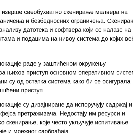
а изврше свеобухватно скенирање малвера на
граничења и безбедносних ограничења. Скенира
нализу датотека и софтвера који се налазе на
нтама и подацима на нивоу система до којих ве
локације раде у заштићеном окружењу
ва њихов приступ основном оперативном систе
ни су од остатка система како би се осигурала
ашћени приступ.
локације су дизајниране да испоручују садржај и
фејса претраживача. Недостају им ресурси и
ко скенирање, које често укључује испитивање
је и мрежног саобраћаја.