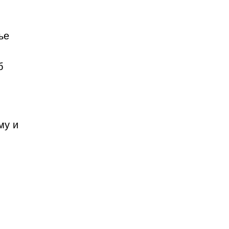
ње
б
му и