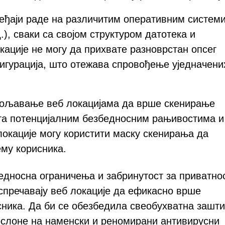
еђаји раде на различитим оперативним систем
.), сваки са својом структуром датотека и
ације не могу да прихвате разноврстан опсег
игурација, што отежава спровођење уједначени
ољавање веб локацијама да врше скенирање
та потенцијалним безбедносним рањивостима и
окације могу користити маску скенирања да
ему корисника.
бедносна ограничења и забринутост за приватно
пречавају веб локације да ефикасно врше
ника. Да би се обезбедила свеобухватна зашти
ослоне на наменски и реномирани антивирусни