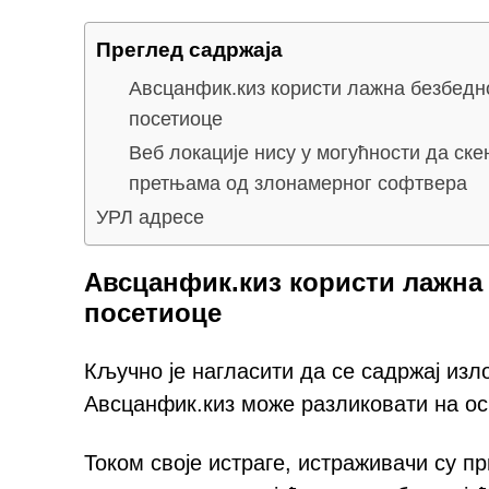
Преглед садржаја
Авсцанфик.киз користи лажна безбедн
посетиоце
Веб локације нису у могућности да скен
претњама од злонамерног софтвера
УРЛ адресе
Авсцанфик.киз користи лажна
посетиоце
Кључно је нагласити да се садржај изл
Авсцанфик.киз може разликовати на ос
Током своје истраге, истраживачи су п