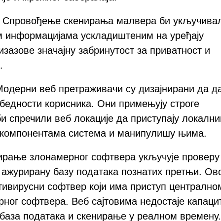
 Спровођење скенирања малвера би укључива
м информацијама ускладиштеним на уређају
изазове значајну забринутост за приватност и
.
Модерни веб претраживачи су дизајнирани да да
збедности корисника. Они примењују строге
и спречили веб локације да приступају локалн
и компонентама система и манипулишу њима.
ирање злонамерног софтвера укључује проверу
о ажурирану базу података познатих претњи. Ов
ивирусни софтвер који има приступ централно
ног софтвера. Веб сајтовима недостаје капаци
база података и скенирање у реалном времену.