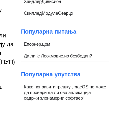
ХандлерДивисион
у
СкилледМодулеСеарцх
Популарна питања
или
ју да
Епорнер.цом
е
Да ли је Лоокмовие.ио безбедан?
(ПУП)
Популарна упутства
.
Како поправити грешку „macOS не може
да провери да ли ова апликација
садржи злонамерни софтвер“