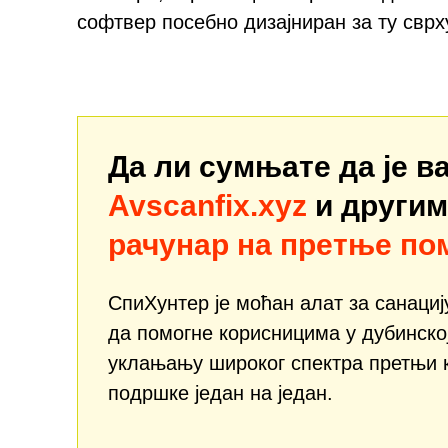
софтвер посебно дизајниран за ту сврх
Да ли сумњате да је в
Avscanfix.xyz
и други
рачунар на претње по
СпиХунтер је моћан алат за санаци
да помогне корисницима у дубинско
уклањању широког спектра претњи 
подршке један на један.