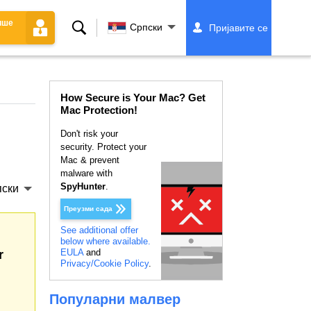
ише
Претрага
Српски
Пријавите се
How Secure is Your Mac? Get
Mac Protection!
Don't risk your
security. Protect your
Mac & prevent
malware with
SpyHunter
.
ски
Преузми сада
See additional offer
below where available.
EULA
and
r
Privacy/Cookie Policy
.
Популарни малвер