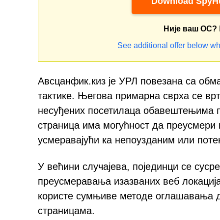
Download SpyHu
Није ваш ОС?
See additional offer below wh
Авсцанфик.киз је УРЛ повезана са обма
тактике. Његова примарна сврха се вр
несуђених посетилаца обавештењима п
страница има могућност да преусмери к
усмеравајући ка непоузданим или поте
У већини случајева, појединци се суср
преусмеравања изазваних веб локациј
користе сумњиве методе оглашавања д
страницама.