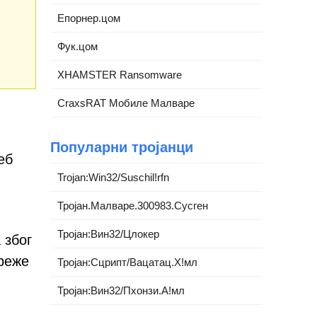
Епорнер.цом
Фук.цом
XHAMSTER Ransomware
CraxsRAT Мобиле Малваре
Популарни тројанци
еб
Trojan:Win32/Suschil!rfn
Тројан.Малваре.300983.Сусген
Тројан:Вин32/Цлокер
 због
реже
Тројан:Сцрипт/Вацатац.Х!мл
Тројан:Вин32/Пхонзи.А!мл