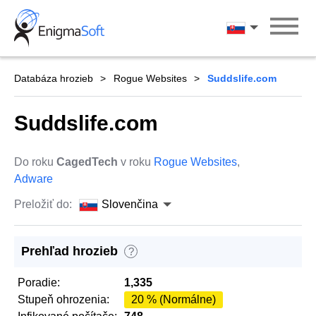
Skip
to
Slovenčina
content
Databáza hrozieb
Rogue Websites
Suddslife.com
Suddslife.com
Do roku
CagedTech
v roku
Rogue Websites
,
Adware
Preložiť do:
Slovenčina
Prehľad hrozieb
?
Poradie:
1,335
Stupeň ohrozenia:
20 % (Normálne)