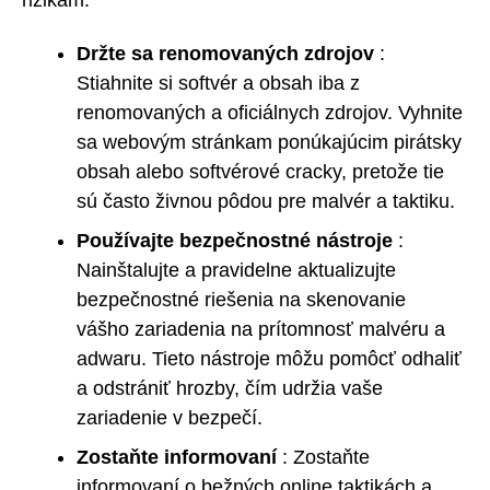
rizikám.
Držte sa renomovaných zdrojov
:
Stiahnite si softvér a obsah iba z
renomovaných a oficiálnych zdrojov. Vyhnite
sa webovým stránkam ponúkajúcim pirátsky
obsah alebo softvérové cracky, pretože tie
sú často živnou pôdou pre malvér a taktiku.
Používajte bezpečnostné nástroje
:
Nainštalujte a pravidelne aktualizujte
bezpečnostné riešenia na skenovanie
vášho zariadenia na prítomnosť malvéru a
adwaru. Tieto nástroje môžu pomôcť odhaliť
a odstrániť hrozby, čím udržia vaše
zariadenie v bezpečí.
Zostaňte informovaní
: Zostaňte
informovaní o bežných online taktikách a