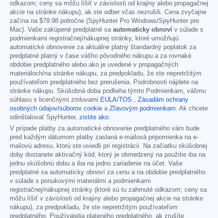
odkazom; ceny sa môžu líšiť v závislosti od krajiny alebo propagačnej
akcie na stránke nákupu), ak ste odber včas nezrušili. Cena zvyčajne
začína na
$79.98
polročne (SpyHunter Pro Windows/SpyHunter pre
Mac). Vaše zakúpené predplatné sa
automaticky obnoví
v súlade s
podmienkami registračnej/nákupnej stránky, ktoré umožňujú
automatické obnovenie za aktuálne platný štandardný poplatok za
predplatné platný v čase vášho pôvodného nákupu a za rovnaké
obdobie predplatného alebo ako je uvedené v propagačných
materiáloch/na stránke nákupu, za predpokladu, že ste nepretržitým
používateľom predplatného bez prerušenia. Podrobnosti nájdete na
stránke nákupu. Skúšobná doba podlieha týmto Podmienkam, vášmu
súhlasu s licenčnými zmluvami
EULA/TOS
,
Zásadám ochrany
osobných údajov/súborov cookie
a
Zľavovým podmienkam
. Ak chcete
odinštalovať SpyHunter,
zistite ako
.
V prípade platby za automatické obnovenie predplatného vám bude
pred každým dátumom platby zaslaná e-mailová pripomienka na e-
mailovú adresu, ktorú ste uviedli pri registrácii. Na začiatku skúšobnej
doby dostanete aktivačný kód, ktorý je obmedzený na použitie iba na
jednu skúšobnú dobu a iba na jedno zariadenie na účet. Vaše
predplatné sa automaticky obnoví za cenu a na obdobie predplatného
v súlade s ponukovými materiálmi a podmienkami
registračnej/nákupnej stránky (ktoré sú tu zahrnuté odkazom; ceny sa
môžu líšiť v závislosti od krajiny alebo propagačnej akcie na stránke
nákupu), za predpokladu, že ste nepretržitým používateľom
predplatného. Používatelia plateného predplatného, ak zrušíte