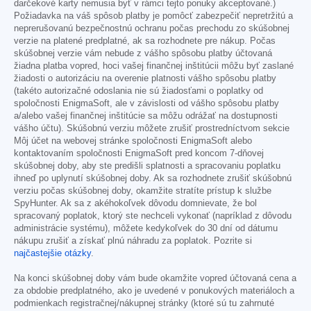
darčekové karty nemusia byť v rámci tejto ponuky akceptované.)
Požiadavka na váš spôsob platby je pomôcť zabezpečiť nepretržitú a
neprerušovanú bezpečnostnú ochranu počas prechodu zo skúšobnej
verzie na platené predplatné, ak sa rozhodnete pre nákup. Počas
skúšobnej verzie vám nebude z vášho spôsobu platby účtovaná
žiadna platba vopred, hoci vašej finančnej inštitúcii môžu byť zaslané
žiadosti o autorizáciu na overenie platnosti vášho spôsobu platby
(takéto autorizačné odoslania nie sú žiadosťami o poplatky od
spoločnosti EnigmaSoft, ale v závislosti od vášho spôsobu platby
a/alebo vašej finančnej inštitúcie sa môžu odrážať na dostupnosti
vášho účtu). Skúšobnú verziu môžete zrušiť prostredníctvom sekcie
Môj účet na webovej stránke spoločnosti EnigmaSoft alebo
kontaktovaním spoločnosti EnigmaSoft pred koncom 7-dňovej
skúšobnej doby, aby ste predišli splatnosti a spracovaniu poplatku
ihneď po uplynutí skúšobnej doby. Ak sa rozhodnete zrušiť skúšobnú
verziu počas skúšobnej doby, okamžite stratíte prístup k službe
SpyHunter. Ak sa z akéhokoľvek dôvodu domnievate, že bol
spracovaný poplatok, ktorý ste nechceli vykonať (napríklad z dôvodu
administrácie systému), môžete kedykoľvek do 30 dní od dátumu
nákupu zrušiť a získať plnú náhradu za poplatok. Pozrite si
najčastejšie otázky
.
Na konci skúšobnej doby vám bude okamžite vopred účtovaná cena a
za obdobie predplatného, ako je uvedené v ponukových materiáloch a
podmienkach registračnej/nákupnej stránky (ktoré sú tu zahrnuté