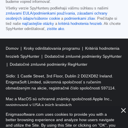
budeme vopred informovať.
Všetky verzie SpyHunteru podliehajú vášmu súhlasu s našimi
zmluvami EULA/podmienkami používania
,
zásadami ochrany
osobných údajov/súborov cookie
a
podmienkami zliav
. Prečítajte si
tiež naše
najčastejšie otázky
a
kritériá hodnotenia hrozieb
. Ak chcete
SpyHunter odinštalovať,
zistite ako
.
Domov
Kroky odinštalovania programu
Kritériá hodnotenia
hrozieb SpyHunter
Dodatočné zmluvné podmienky SpyHunter
Dodatočné zmluvné podmienky RegHunter
Sídlo: 1 Castle Street, 3rd Floor, Dublin 2 D02XD82 Ireland.
EnigmaSoft Limited, súkromná spoločnosť s ručením
obmedzeným na akcie, registračné číslo spoločnosti 597114.
Mac a MacOS sú ochranné známky spoločnosti Apple Inc.,
registrované v USA a iných krajinách.
Enigmasoftware.com uses cookies to provide you with a
Copyright 2016-2026. EnigmaSoft Ltd. Všetky práva vyhradené.
better browsing experience and analyze how users navigate
and utilize the Site. By using this Site or clicking on "OK", you