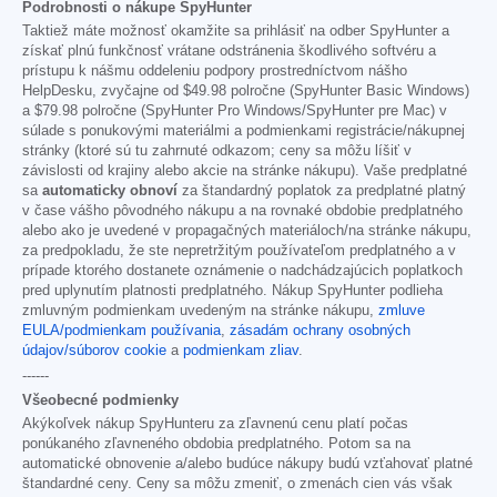
Podrobnosti o nákupe SpyHunter
Taktiež máte možnosť okamžite sa prihlásiť na odber SpyHunter a
získať plnú funkčnosť vrátane odstránenia škodlivého softvéru a
prístupu k nášmu oddeleniu podpory prostredníctvom nášho
HelpDesku, zvyčajne od
$49.98
polročne (SpyHunter Basic Windows)
a
$79.98
polročne (SpyHunter Pro Windows/SpyHunter pre Mac) v
súlade s ponukovými materiálmi a podmienkami registrácie/nákupnej
stránky (ktoré sú tu zahrnuté odkazom; ceny sa môžu líšiť v
závislosti od krajiny alebo akcie na stránke nákupu). Vaše predplatné
sa
automaticky obnoví
za štandardný poplatok za predplatné platný
v čase vášho pôvodného nákupu a na rovnaké obdobie predplatného
alebo ako je uvedené v propagačných materiáloch/na stránke nákupu,
za predpokladu, že ste nepretržitým používateľom predplatného a v
prípade ktorého dostanete oznámenie o nadchádzajúcich poplatkoch
pred uplynutím platnosti predplatného. Nákup SpyHunter podlieha
zmluvným podmienkam uvedeným na stránke nákupu,
zmluve
EULA/podmienkam používania
,
zásadám ochrany osobných
údajov/súborov cookie
a
podmienkam zliav
.
------
Všeobecné podmienky
Akýkoľvek nákup SpyHunteru za zľavnenú cenu platí počas
ponúkaného zľavneného obdobia predplatného. Potom sa na
automatické obnovenie a/alebo budúce nákupy budú vzťahovať platné
štandardné ceny. Ceny sa môžu zmeniť, o zmenách cien vás však