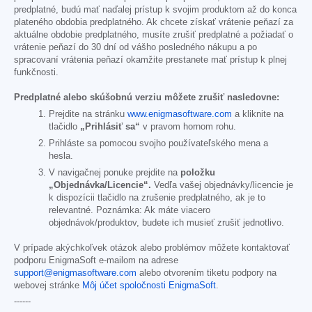
predplatné, budú mať naďalej prístup k svojim produktom až do konca
plateného obdobia predplatného. Ak chcete získať vrátenie peňazí za
aktuálne obdobie predplatného, musíte zrušiť predplatné a požiadať o
vrátenie peňazí do 30 dní od vášho posledného nákupu a po
spracovaní vrátenia peňazí okamžite prestanete mať prístup k plnej
funkčnosti.
Predplatné alebo skúšobnú verziu môžete zrušiť nasledovne:
Prejdite na stránku
www.enigmasoftware.com
a kliknite na
tlačidlo
„Prihlásiť sa“
v pravom hornom rohu.
Prihláste sa pomocou svojho používateľského mena a
hesla.
V navigačnej ponuke prejdite na
položku
„Objednávka/Licencie“.
Vedľa vašej objednávky/licencie je
k dispozícii tlačidlo na zrušenie predplatného, ak je to
relevantné. Poznámka: Ak máte viacero
objednávok/produktov, budete ich musieť zrušiť jednotlivo.
V prípade akýchkoľvek otázok alebo problémov môžete kontaktovať
podporu EnigmaSoft e-mailom na adrese
support@enigmasoftware.com
alebo otvorením tiketu podpory na
webovej stránke
Môj účet spoločnosti EnigmaSoft
.
------