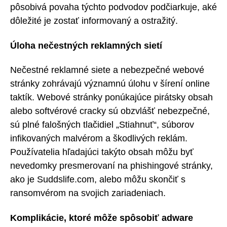
pôsobivá povaha týchto podvodov podčiarkuje, aké
dôležité je zostať informovaný a ostražitý.
Úloha nečestných reklamných sietí
Nečestné reklamné siete a nebezpečné webové
stránky zohrávajú významnú úlohu v šírení online
taktík. Webové stránky ponúkajúce pirátsky obsah
alebo softvérové cracky sú obzvlášť nebezpečné,
sú plné falošných tlačidiel „Stiahnuť“, súborov
infikovaných malvérom a škodlivých reklám.
Používatelia hľadajúci takýto obsah môžu byť
nevedomky presmerovaní na phishingové stránky,
ako je Suddslife.com, alebo môžu skončiť s
ransomvérom na svojich zariadeniach.
Komplikácie, ktoré môže spôsobiť adware