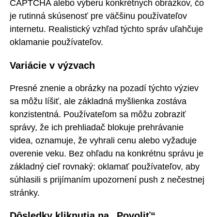
CAPTCHA alebo výberu konkrétnych obrázkov, čo
je rutinná skúsenosť pre väčšinu používateľov
internetu. Realistický vzhľad týchto správ uľahčuje
oklamanie používateľov.
Variácie v výzvach
Presné znenie a obrázky na pozadí týchto výziev
sa môžu líšiť, ale základná myšlienka zostáva
konzistentná. Používateľom sa môžu zobraziť
správy, že ich prehliadač blokuje prehrávanie
videa, oznamuje, že vyhrali cenu alebo vyžaduje
overenie veku. Bez ohľadu na konkrétnu správu je
základný cieľ rovnaký: oklamať používateľov, aby
súhlasili s prijímaním upozornení push z nečestnej
stránky.
Dôsledky kliknutia na „Povoliť“