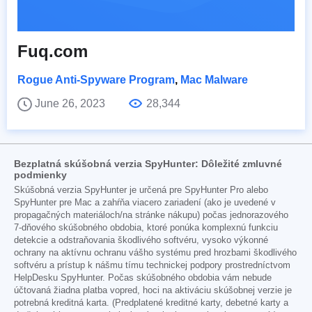
Fuq.com
Rogue Anti-Spyware Program
,
Mac Malware
June 26, 2023
28,344
Bezplatná skúšobná verzia SpyHunter: Dôležité zmluvné
podmienky
Skúšobná verzia SpyHunter je určená pre SpyHunter Pro alebo
SpyHunter pre Mac a zahŕňa viacero zariadení (ako je uvedené v
propagačných materiáloch/na stránke nákupu) počas jednorazového
7-dňového skúšobného obdobia, ktoré ponúka komplexnú funkciu
detekcie a odstraňovania škodlivého softvéru, vysoko výkonné
ochrany na aktívnu ochranu vášho systému pred hrozbami škodlivého
softvéru a prístup k nášmu tímu technickej podpory prostredníctvom
HelpDesku SpyHunter. Počas skúšobného obdobia vám nebude
účtovaná žiadna platba vopred, hoci na aktiváciu skúšobnej verzie je
potrebná kreditná karta. (Predplatené kreditné karty, debetné karty a