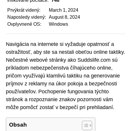
Infikované počítače:
748
Prvýkrát videný:
March 1, 2024
Naposledy videný:
August 8, 2024
Ovplyvnené OS:
Windows
Navigácia na internete si vyžaduje opatrnosť a
ostražitosť, aby ste sa nestali obeťou online taktiky.
Nečestné webové stránky ako Suddslife.com sú
príkladom nebezpečenstva číhajúceho online,
pričom využívajú klamlivú taktiku na generovanie
príjmov z reklamy na úkor pokoja a bezpečnosti
používateľov. Pochopenie fungovania týchto
stránok a rozpoznanie znakov pozornosti vám
môže pomôcť zostať v bezpečí pri prehliadaní.
Obsah