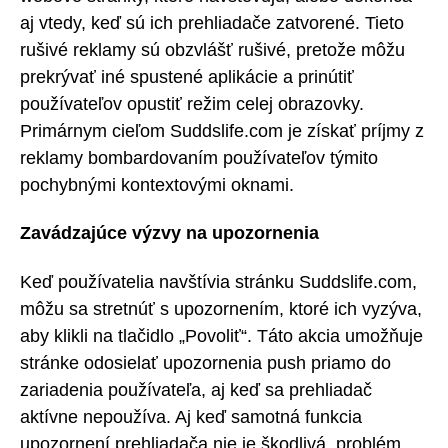
aj vtedy, keď sú ich prehliadače zatvorené. Tieto
rušivé reklamy sú obzvlášť rušivé, pretože môžu
prekrývať iné spustené aplikácie a prinútiť
používateľov opustiť režim celej obrazovky.
Primárnym cieľom Suddslife.com je získať príjmy z
reklamy bombardovaním používateľov týmito
pochybnými kontextovými oknami.
Zavádzajúce výzvy na upozornenia
Keď používatelia navštívia stránku Suddslife.com,
môžu sa stretnúť s upozornením, ktoré ich vyzýva,
aby klikli na tlačidlo „Povoliť“. Táto akcia umožňuje
stránke odosielať upozornenia push priamo do
zariadenia používateľa, aj keď sa prehliadač
aktívne nepoužíva. Aj keď samotná funkcia
upozornení prehliadača nie je škodlivá, problém