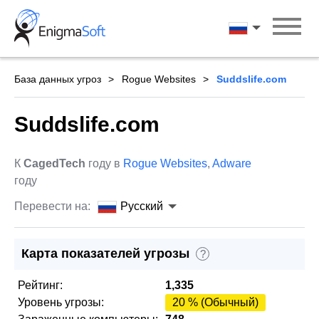
Skip
to
Русский
content
База данных угроз
Rogue Websites
Suddslife.com
Suddslife.com
К
CagedTech
году в
Rogue Websites
,
Adware
году
Перевести на:
Русский
Карта показателей угрозы
?
Рейтинг:
1,335
Уровень угрозы:
20 % (Обычный)