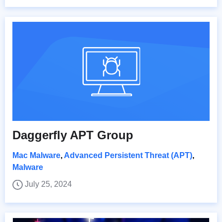
Daggerfly APT Group
Mac Malware
,
Advanced Persistent Threat (APT)
,
Malware
July 25, 2024