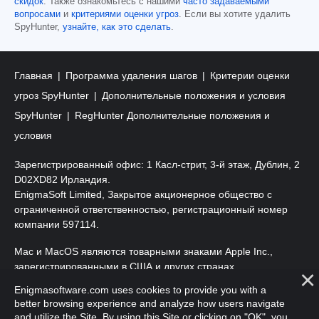
скидок
. Также ознакомьтесь с нашими
часто задаваемыми
вопросами
и
критериями оценки угроз
. Если вы хотите удалить
SpyHunter,
узнайте, как это сделать
.
Главная
Программа удаления шагов
Критерии оценки
угроз SpyHunter
Дополнительные положения и условия
SpyHunter
RegHunter Дополнительные положения и
условия
Зарегистрированный офис: 1 Касл-стрит, 3-й этаж, Дублин, 2
D02XD82 Ирландия.
EnigmaSoft Limited, Закрытое акционерное общество с
ограниченной ответственностью, регистрационный номер
компании 597114.
Mac и MacOS являются товарными знаками Apple Inc.,
зарегистрированными в США и других странах.
Enigmasoftware.com uses cookies to provide you with a
Copyright 2016-2026. EnigmaSoft Ltd. Все права защищены.
better browsing experience and analyze how users navigate
and utilize the Site. By using this Site or clicking on "OK", you