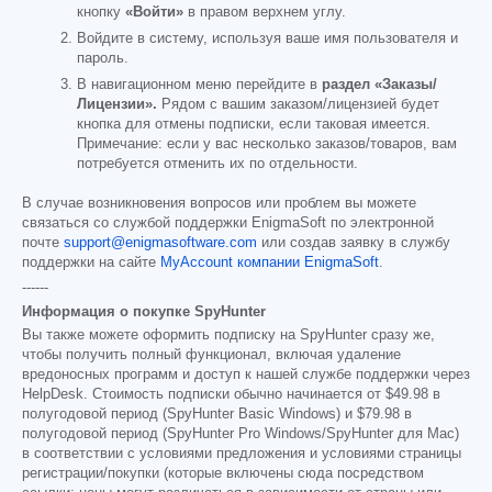
кнопку
«Войти»
в правом верхнем углу.
Войдите в систему, используя ваше имя пользователя и
пароль.
В навигационном меню перейдите в
раздел «Заказы/
Лицензии».
Рядом с вашим заказом/лицензией будет
кнопка для отмены подписки, если таковая имеется.
Примечание: если у вас несколько заказов/товаров, вам
потребуется отменить их по отдельности.
В случае возникновения вопросов или проблем вы можете
связаться со службой поддержки EnigmaSoft по электронной
почте
support@enigmasoftware.com
или создав заявку в службу
поддержки на сайте
MyAccount компании EnigmaSoft
.
------
Информация о покупке SpyHunter
Вы также можете оформить подписку на SpyHunter сразу же,
чтобы получить полный функционал, включая удаление
вредоносных программ и доступ к нашей службе поддержки через
HelpDesk. Стоимость подписки обычно начинается от
$49.98
в
полугодовой период (SpyHunter Basic Windows) и
$79.98
в
полугодовой период (SpyHunter Pro Windows/SpyHunter для Mac)
в соответствии с условиями предложения и условиями страницы
регистрации/покупки (которые включены сюда посредством