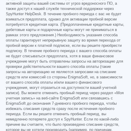
активной защиты вашей системы от угроз вредоносного ПО, а
также доступ к нашей службе технической поддержки через
SpyHunter HelpDesk. В течение пробного периода с вас не будет
взиматься предоплата, однако для активации пробной версии
потребуется кредитная карта. (Предоплаченные кредитные карты,
дебетовые карты и подарочные карты могут не приниматься в
рамках этого предложения.) Необходимость указания способа
оплаты гарантирует непрерывную защиту во время перехода от
пробной версии к платной подписке, если вы решите приобрести
подписку. В течение пробного периода с вашего способа оплаты
не будет списываться предоплата, хотя в ваше финансовое
учреждение могут быть отправлены запросы на авторизацию для
проверки действительности вашего способа оплаты (такие
запросы на авторизацию не являются запросами на списание
средств или комиссий со стороны EnigmaSoft, но, в зависимости
от вашего способа оплаты и/или вашего финансового
учреждения, могут отразиться на доступности вашей учетной
записи). Вы можете отменить пробный период через раздел «Моя
учетная запись» на веб-сайте EnigmaSoft или связавшись с
EnigmaSoft до окончания 7-дневного пробного периода, чтобы
избежать списания средств сразу после истечения пробного
периода. Если вы решите отменить пробный период, вы
немедленно потеряете доступ к SpyHunter. Если по какой-либо
причине вы считаете, что было произведено списание средств,
которое вы не хотели производить (например, по причинам,