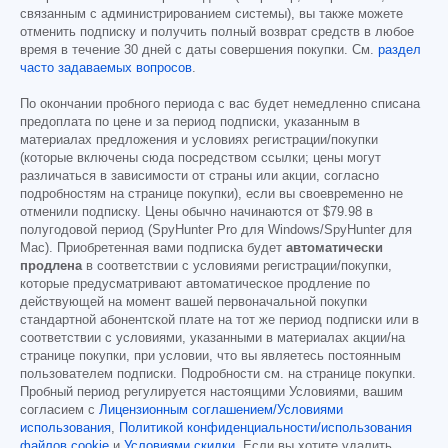
связанным с администрированием системы), вы также можете
отменить подписку и получить полный возврат средств в любое
время в течение 30 дней с даты совершения покупки. См.
раздел
часто задаваемых вопросов
.
По окончании пробного периода с вас будет немедленно списана
предоплата по цене и за период подписки, указанным в
материалах предложения и условиях регистрации/покупки
(которые включены сюда посредством ссылки; цены могут
различаться в зависимости от страны или акции, согласно
подробностям на странице покупки), если вы своевременно не
отменили подписку. Цены обычно начинаются от
$79.98
в
полугодовой период (SpyHunter Pro для Windows/SpyHunter для
Mac). Приобретенная вами подписка будет
автоматически
продлена
в соответствии с условиями регистрации/покупки,
которые предусматривают автоматическое продление по
действующей на момент вашей первоначальной покупки
стандартной абонентской плате на тот же период подписки или в
соответствии с условиями, указанными в материалах акции/на
странице покупки, при условии, что вы являетесь постоянным
пользователем подписки. Подробности см. на странице покупки.
Пробный период регулируется настоящими Условиями, вашим
согласием с
Лицензионным соглашением/Условиями
использования
,
Политикой конфиденциальности/использования
файлов cookie
и
Условиями скидки
. Если вы хотите удалить