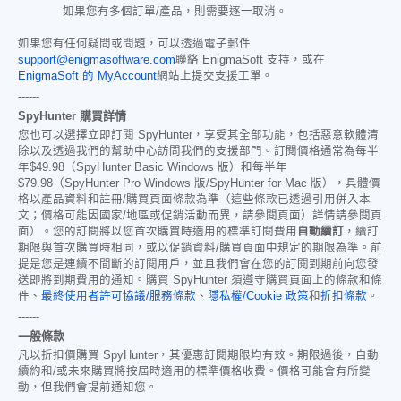
如果您有多個訂單/產品，則需要逐一取消。
如果您有任何疑問或問題，可以透過電子郵件
support@enigmasoftware.com
聯絡 EnigmaSoft 支持，或在
EnigmaSoft 的 MyAccount
網站上提交支援工單。
------
SpyHunter 購買詳情
您也可以選擇立即訂閱 SpyHunter，享受其全部功能，包括惡意軟體清
除以及透過我們的幫助中心訪問我們的支援部門。訂閱價格通常為每半
年
$49.98
（SpyHunter Basic Windows 版）和每半年
$79.98
（SpyHunter Pro Windows 版/SpyHunter for Mac 版），具體價
格以產品資料和註冊/購買頁面條款為準（這些條款已透過引用併入本
文；價格可能因國家/地區或促銷活動而異，請參閱頁面）詳情請參閱頁
面）。您的訂閱將以您首次購買時適用的標準訂閱費用
自動續訂
，續訂
期限與首次購買時相同，或以促銷資料/購買頁面中規定的期限為準。前
提是您是連續不間斷的訂閱用戶，並且我們會在您的訂閱到期前向您發
送即將到期費用的通知。購買 SpyHunter 須遵守購買頁面上的條款和條
件、
最終使用者許可協議/服務條款
、
隱私權/Cookie 政策
和
折扣條款
。
------
一般條款
凡以折扣價購買 SpyHunter，其優惠訂閱期限均有效。期限過後，自動
續約和/或未來購買將按屆時適用的標準價格收費。價格可能會有所變
動，但我們會提前通知您。