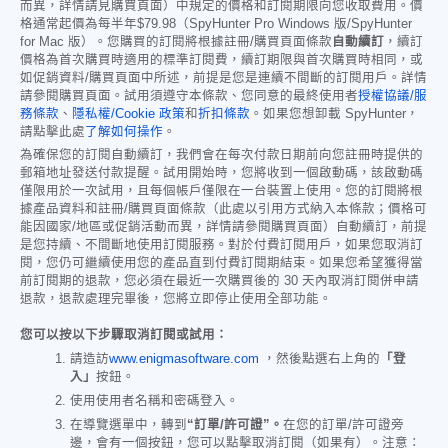
而異，詳情請見購買頁面）中規定的價格和訂閱期限向您收取費用。價
格通常起價為每半年
$79.98
（SpyHunter Pro Windows 版/SpyHunter
for Mac 版）。您購買的訂閱將根據註冊/購買頁面條款
自動續訂
，續訂
價格為首次購買時適用的標準訂閱費，續訂期限與首次購買時相同，或
如促銷資料/購買頁面中所述，前提是您是連續不間斷的訂閱用戶。詳情
請參閱購買頁面。試用須遵守本條款、您同意的最終使用者
授權協議/服
務條款
、
隱私權/Cookie 政策
和
折扣條款
。如果您想卸載 SpyHunter，
請點擊此處
了解如何操作
。
為確保您的訂閱自動續訂，我們會在每次付款日期前向您註冊時提供的
郵箱地址發送付款提醒。試用開始時，您將收到一個啟動碼，該啟動碼
僅限用於一次試用，且每個帳戶僅限在一台裝置上使用。您的訂閱將根
據產品資料和註冊/購買頁面條款（此處以引用方式納入本條款；價格可
能因國家/地區或促銷活動而異，詳情請參閱購買頁面）自動續訂，前提
是您持續、不間斷地使用訂閱服務。對於付費訂閱用戶，如果您取消訂
閱，您仍可繼續使用您的產品直到付費訂閱期結束。如果您希望獲得當
前訂閱期的退款，您必須在最近一次購買後的 30 天內取消訂閱併申請
退款，退款處理完畢後，您將立即停止使用全部功能。
您可以按以下步驟取消訂閱或試用：
請造訪
www.enigmasoftware.com
，然後點選右上角的
「登
入」
按鈕。
使用使用者名稱和密碼登入。
在導覽選單中，轉到
“訂單/許可證”。
在您的訂單/許可證旁
邊，會有一個按鈕，您可以點擊取消訂閱（如果有）。注意：