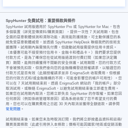
SpyHunter 免費試用：重要條款與條件
SpyHunter 試用版適用於 SpyHunter Pro 或 SpyHunter for Mac，包含
多個裝置（詳見宣傳資料/購買頁面），提供一次性 7 天試用期，包含
全面的惡意軟體偵測和清除功能、高效能防護措施，可主動保護您的系
統免受惡意軟體威脅，並透過 SpyHunter HelpDesk 聯絡我們的技術支
援團隊。試用期內無需預先付費，但啟動試用版需提供信用卡資訊。
（本優惠可能不接受預付信用卡、金融卡和禮品卡。）我們要求您提供
付款方式，是為了確保您在從試用版過渡到付費訂閱（如果您決定購
買）期間，能夠持續獲得不間斷的安全保護。試用期間，您的付款方式
不會被預先扣款，但我們會向您的金融機構發送授權請求，以驗證您的
付款方式是否有效（此類授權請求並非 EnigmaSoft 收取費用，但根據
您的付款方式和/或金融機構的不同，可能會影響您的帳戶可用性）。您
可以在 7 天試用期結束前，透過 EnigmaSoft 網站的「我的帳戶」部分
取消試用，或聯絡 EnigmaSoft，以避免試用期結束後立即產生費用。
如果您在試用期內取消，您將立即失去 SpyHunter 的存取權。如果您因
任何原因（例如係統管理等原因）認為系統收取了您不希望支付的費
用，您也可以在購買費用之日起 30 天內取消並獲得全額退款。請參閱
常見問題
。
試用期結束後，如果您未及時取消訂閱，我們將立即按產品資料和註冊/
購買頁面條款（此處引用併入本條款；價格可能因國家/地區或促銷活動