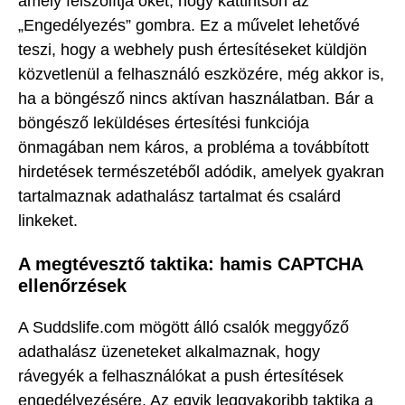
amely felszólítja őket, hogy kattintson az
„Engedélyezés” gombra. Ez a művelet lehetővé
teszi, hogy a webhely push értesítéseket küldjön
közvetlenül a felhasználó eszközére, még akkor is,
ha a böngésző nincs aktívan használatban. Bár a
böngésző leküldéses értesítési funkciója
önmagában nem káros, a probléma a továbbított
hirdetések természetéből adódik, amelyek gyakran
tartalmaznak adathalász tartalmat és csalárd
linkeket.
A megtévesztő taktika: hamis CAPTCHA
ellenőrzések
A Suddslife.com mögött álló csalók meggyőző
adathalász üzeneteket alkalmaznak, hogy
rávegyék a felhasználókat a push értesítések
engedélyezésére. Az egyik leggyakoribb taktika a