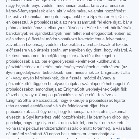
nagy teljesítményű védelmi mechanizmusokat kínálva a rendszer
kártevő-fenyegetések elleni aktív védelmére, valamint hozzáférést
biztosítva technikai támogató csapatunkhoz a SpyHunter HelpDesk-
en keresztül. A próbaidőszak alatt nem számítunk fel előre díjat, bár a
próba aktiválásához hitelkártya szükséges. (Előre fizetett hitelkártyák,
bankkártyák és ajándékkártyák nem feltétlenül elfogadottak ebben az
ajánlatban.) A fizetési módra vonatkozó követelmény a folyamatos,
zavartalan biztonsági védelem biztosítása a próbaidőszakról fizetős
előfizetésre való áttérés során, amennyiben úgy dönt, hogy vásárol. A
fizetési módra nem terheljük meg előre a fizetési összeget a
próbaidőszak alatt, bár engedélyezési kérelmeket küldhetünk a
pénzintézetének a fizetési mód érvényességének ellenőrzésére (az
ilyen engedélyezési beküldések nem minősülnek az EnigmaSoft általi
díj- vagy egyéb kérelmeknek, de a fizetési módtól és/vagy a
pénzintézettől függően befolyásolhatják a számlája elérhetőségét). A
próbaidőszakot lemondhatja az EnigmaSoft webhelyének Saját fiók
részében, vagy a 7 napos próbaidőszak vége előtt felvéve az
EnigmaSofttal a kapcsolatot, hogy elkerülje a próbaidőszak lejárta
után azonnal esedékessé váló és feldolgozott díjat. Ha a
próbaidőszak alatt úgy dönt, hogy lemondja az előfizetést, azonnal
elveszíti a SpyHunterhez való hozzáférését. Ha bármilyen okból úgy
gondolja, hogy egy olyan díjat dolgoztak fel, amelyet nem szeretett
volna (ami például rendszeradminisztráció miatt történhet), a vásárlás
dátumától számított 30 napon belül bármikor lemondhatja az