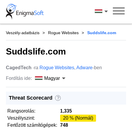
Skip
to
Magyar
content
Veszély-adatbázis
Rogue Websites
Suddslife.com
Suddslife.com
CagedTech
-ra
Rogue Websites
,
Adware
-ben
Fordítás ide:
Magyar
Threat Scorecard
?
Rangsorolás:
1,335
Veszélyszint:
20 % (Normál)
Fertőzött számítógépek:
748