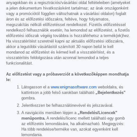
anyagokban és a regisztrációs/vásárlási oldal feltételeiben (amelyeket
a jelen dokumentum hivatkozásként tartalmaz; az árak országonként
vagy a promóciótól függően változhatnak a vásárlási oldalon) foglalt
áron és az előfizetési időszakra, feltéve, hogy folyamatos,
megszakítás nélküli előfizetéssel rendelkezel. Fizetős előfizetéssel
rendelkező felhasználók esetén, ha lemondod az előfizetést, a fizetős
előfizetési időszak végéig továbbra is hozzáférhetsz a termék(ek)hez.
Ha visszatérítést szeretnél kapni az aktuális előfizetési időszakra,
akkor a legutóbbi vásárlástól számított 30 napon belül le kell
mondanod az előfizetést és kérned kell a visszatérítést, és a
visszatérítés feldolgozása után azonnal lemondod a teljes
funkcionalitást.
Az előfizetést vagy a próbaverziót a következőképpen mondhatja
le:
Látogasson el a
www.enigmasoftware.com
weboldalra, és
kattintson a jobb felső sarokban található
„Bejelentkezés”
gombra.
Jelentkezzen be felhasználónevével és jelszavával.
A navigációs menüben lépjen a
„Rendelés/Licencek”
menüpontra.
A rendelés/licenc mellett található egy gomb
az előfizetés lemondására, ha alkalmazható. Megjegyzés:
Ha több rendelése/terméke van, azokat egyenként kell
lemondania.