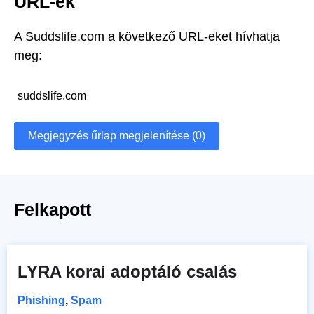
URL-ek
A Suddslife.com a következő URL-eket hívhatja
meg:
suddslife.com
Megjegyzés űrlap megjelenítése (0)
Felkapott
LYRA korai adoptáló csalás
Phishing
,
Spam