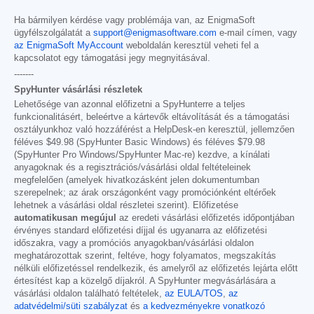
Ha bármilyen kérdése vagy problémája van, az EnigmaSoft
ügyfélszolgálatát a
support@enigmasoftware.com
e-mail címen, vagy
az EnigmaSoft MyAccount
weboldalán keresztül veheti fel a
kapcsolatot egy támogatási jegy megnyitásával.
-------
SpyHunter vásárlási részletek
Lehetősége van azonnal előfizetni a SpyHunterre a teljes
funkcionalitásért, beleértve a kártevők eltávolítását és a támogatási
osztályunkhoz való hozzáférést a HelpDesk-en keresztül, jellemzően
féléves
$49.98
(SpyHunter Basic Windows) és féléves
$79.98
(SpyHunter Pro Windows/SpyHunter Mac-re) kezdve, a kínálati
anyagoknak és a regisztrációs/vásárlási oldal feltételeinek
megfelelően (amelyek hivatkozásként jelen dokumentumban
szerepelnek; az árak országonként vagy promóciónként eltérőek
lehetnek a vásárlási oldal részletei szerint). Előfizetése
automatikusan megújul
az eredeti vásárlási előfizetés időpontjában
érvényes standard előfizetési díjjal és ugyanarra az előfizetési
időszakra, vagy a promóciós anyagokban/vásárlási oldalon
meghatározottak szerint, feltéve, hogy folyamatos, megszakítás
nélküli előfizetéssel rendelkezik, és amelyről az előfizetés lejárta előtt
értesítést kap a közelgő díjakról. A SpyHunter megvásárlására a
vásárlási oldalon található feltételek,
az EULA/TOS
,
az
adatvédelmi/süti szabályzat
és
a kedvezményekre vonatkozó