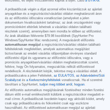
előfizetést, és teljes visszatérítést kaphat a díjért. Lásd
a GYIK-ot
.
A próbaidőszak végén a díjat azonnal előre kiszámlázzuk az ajánlati
anyagokban és a regisztrációs/vásárlási oldalon meghatározott áron
és az előfizetési időszakra vonatkozóan (amelyeket a jelen
dokumentum hivatkozásként tartalmaz; az árak országonként vagy
promóciónként eltérőek lehetnek a vásárlási oldalon található
részletek szerint), amennyiben nem mondta le időben az előfizetést.
Az árak általában félévente
$79.98
kezdődnek (SpyHunter Pro
Windows/SpyHunter Mac rendszerre). A megvásárolt előfizetés
automatikusan megújul
a regisztrációs/vásárlási oldalon található
feltételeknek megfelelően, amelyek automatikus megújítást
biztosítanak az eredeti vásárlás időpontjában érvényes standard
előfizetési díjjal és ugyanarra az előfizetési időszakra, vagy a
promóciós anyagokban/vásárlási oldalon meghatározottak szerint,
feltéve, hogy Ön folyamatos, megszakítás nélküli előfizetéssel
rendelkezik. A részletekért kérjük, tekintse meg a vásárlási oldalt. A
próbaidőszakra a jelen Feltételek,
az EULA/TOS
,
az Adatvédelmi/Süti
Szabályzat
és
a Kedvezményfeltételek
vonatkoznak. Ha el szeretné
távolítani a SpyHuntert,
tudjon meg többet arról, hogyan
.
Az előfizetés automatikus megújításának fizetéséhez minden fizetési
dátum előtt e-mail emlékeztetőt küldünk a regisztrációkor megadott e-
mail címre. A próbaidőszak kezdetén kapsz egy aktiváló kódot, amely
csak egy próbaidőszakra és fiókonként csak egy eszközre
használható. Az előfizetésed automatikusan megújul az ajánlati