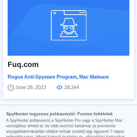
Fuq.com
Rogue Anti-Spyware Program
,
Mac Malware
June 26, 2023
28,344
SpyHunter ingyenes próbaverzió: Fontos feltételek
A SpyHunter próbaverzió a SpyHunter Pro vagy a SpyHunter Mac
verziójához érhető el, és több eszközt tartalmaz (a promóciós
anyagokban/vásárlási oldalon leírtak szerint) egy egyszeri 7 napos
próbaidőszakra, átfogó kártevő-észlelési és -eltávolítási funkciókat,