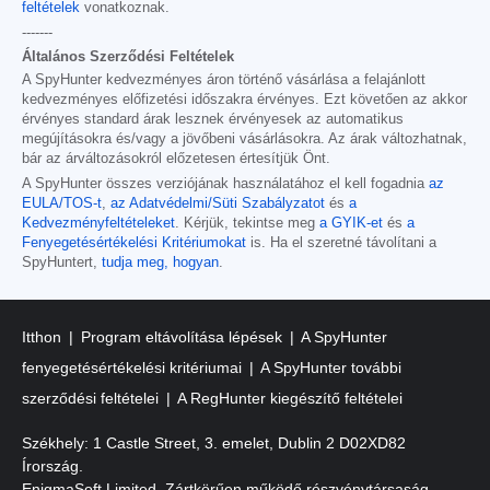
feltételek
vonatkoznak.
-------
Általános Szerződési Feltételek
A SpyHunter kedvezményes áron történő vásárlása a felajánlott
kedvezményes előfizetési időszakra érvényes. Ezt követően az akkor
érvényes standard árak lesznek érvényesek az automatikus
megújításokra és/vagy a jövőbeni vásárlásokra. Az árak változhatnak,
bár az árváltozásokról előzetesen értesítjük Önt.
A SpyHunter összes verziójának használatához el kell fogadnia
az
EULA/TOS-t
,
az Adatvédelmi/Süti Szabályzatot
és
a
Kedvezményfeltételeket
. Kérjük, tekintse meg
a GYIK-et
és
a
Fenyegetésértékelési Kritériumokat
is. Ha el szeretné távolítani a
SpyHuntert,
tudja meg, hogyan
.
Itthon
Program eltávolítása lépések
A SpyHunter
fenyegetésértékelési kritériumai
A SpyHunter további
szerződési feltételei
A RegHunter kiegészítő feltételei
Székhely: 1 Castle Street, 3. emelet, Dublin 2 D02XD82
Írország.
EnigmaSoft Limited, Zártkörűen működő részvénytársaság,