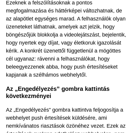
Ezeknek a felszólításoknak a pontos
megfogalmazása és háttérképei változhatnak, de
az alapötlet egységes marad. A felhasználók olyan
üzeneteket láthatnak, amelyek azt jelzik, hogy
böngészőjük blokkolja a videolejátszást, bejelentik,
hogy nyertek egy díjat, vagy életkoruk igazolását
kérik. A konkrét üzenettől függetlenül a mögöttes
cél ugyanaz: rávenni a felhasználókat, hogy
beleegyezzenek abba, hogy push értesítéseket
kapjanak a szélhámos webhelytől.
Az „Engedélyezés” gombra kattintás
következményei
Az „Engedélyezés” gombra kattintva feljogosítja a
webhelyet push értesítések küldésére, ami
nemkívánatos riasztások özönéhez vezet. Ezek az