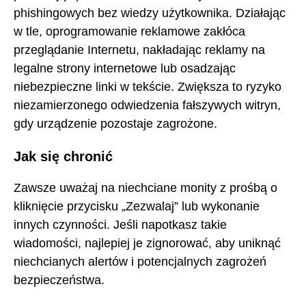
phishingowych bez wiedzy użytkownika. Działając
w tle, oprogramowanie reklamowe zakłóca
przeglądanie Internetu, nakładając reklamy na
legalne strony internetowe lub osadzając
niebezpieczne linki w tekście. Zwiększa to ryzyko
niezamierzonego odwiedzenia fałszywych witryn,
gdy urządzenie pozostaje zagrożone.
Jak się chronić
Zawsze uważaj na niechciane monity z prośbą o
kliknięcie przycisku „Zezwalaj” lub wykonanie
innych czynności. Jeśli napotkasz takie
wiadomości, najlepiej je zignorować, aby uniknąć
niechcianych alertów i potencjalnych zagrożeń
bezpieczeństwa.