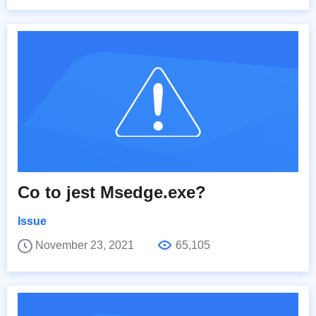
Co to jest Msedge.exe?
Issue
November 23, 2021
65,105