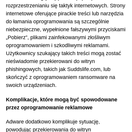
rozprzestrzenianiu się taktyk internetowych. Strony
internetowe oferujące pirackie treści lub narzędzia
do łamania oprogramowania są szczególnie
niebezpieczne, wypełnione fałszywymi przyciskami
„Pobierz”, plikami zainfekowanymi złośliwym
oprogramowaniem i szkodliwymi reklamami.
Użytkownicy szukający takich treści mogą zostać
nieświadomie przekierowani do witryn
phishingowych, takich jak Suddslife.com, lub
skończyć z oprogramowaniem ransomware na
swoich urządzeniach.
Komplikacje, które mogą być spowodowane
przez oprogramowanie reklamowe
Adware dodatkowo komplikuje sytuację,
powodując przekierowania do witryn