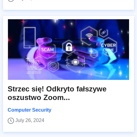
Strzec się! Odkryto fałszywe
oszustwo Zoom...
Computer Security
July 26, 2024