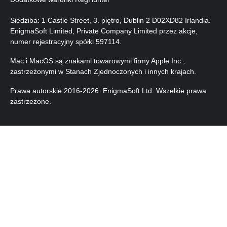
Siedziba: 1 Castle Street, 3. piętro, Dublin 2 D02XD82 Irlandia.
EnigmaSoft Limited, Private Company Limited przez akcje,
numer rejestracyjny spółki 597114.
Mac i MacOS są znakami towarowymi firmy Apple Inc.,
zastrzeżonymi w Stanach Zjednoczonych i innych krajach.
Prawa autorskie 2016-2026. EnigmaSoft Ltd. Wszelkie prawa
zastrzeżone.