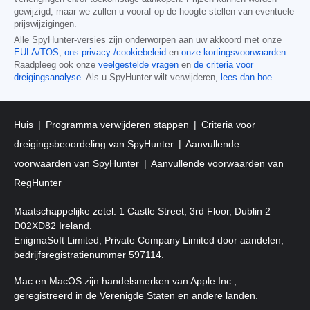
gewijzigd, maar we zullen u vooraf op de hoogte stellen van eventuele
prijswijzigingen.
Alle SpyHunter-versies zijn onderworpen aan uw akkoord met onze
EULA/TOS
,
ons privacy-/cookiebeleid
en
onze kortingsvoorwaarden
.
Raadpleeg ook onze
veelgestelde vragen
en
de criteria voor
dreigingsanalyse
. Als u SpyHunter wilt verwijderen,
lees dan hoe
.
Huis
Programma verwijderen stappen
Criteria voor
dreigingsbeoordeling van SpyHunter
Aanvullende
voorwaarden van SpyHunter
Aanvullende voorwaarden van
RegHunter
Maatschappelijke zetel: 1 Castle Street, 3rd Floor, Dublin 2
D02XD82 Ireland.
EnigmaSoft Limited, Private Company Limited door aandelen,
bedrijfsregistratienummer 597114.
Mac en MacOS zijn handelsmerken van Apple Inc.,
geregistreerd in de Verenigde Staten en andere landen.