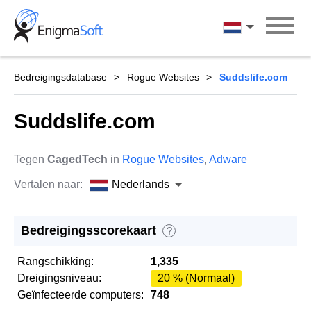
Skip
to
Nederlands
content
Bedreigingsdatabase
Rogue Websites
Suddslife.com
Suddslife.com
Tegen
CagedTech
in
Rogue Websites
,
Adware
Vertalen naar:
Nederlands
Bedreigingsscorekaart
?
Rangschikking:
1,335
Dreigingsniveau:
20 % (Normaal)
Geïnfecteerde computers:
748