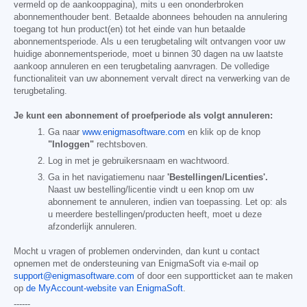
vermeld op de aankooppagina), mits u een ononderbroken
abonnementhouder bent. Betaalde abonnees behouden na annulering
toegang tot hun product(en) tot het einde van hun betaalde
abonnementsperiode. Als u een terugbetaling wilt ontvangen voor uw
huidige abonnementsperiode, moet u binnen 30 dagen na uw laatste
aankoop annuleren en een terugbetaling aanvragen. De volledige
functionaliteit van uw abonnement vervalt direct na verwerking van de
terugbetaling.
Je kunt een abonnement of proefperiode als volgt annuleren:
Ga naar
www.enigmasoftware.com
en klik op de knop
"Inloggen"
rechtsboven.
Log in met je gebruikersnaam en wachtwoord.
Ga in het navigatiemenu naar
'Bestellingen/Licenties'.
Naast uw bestelling/licentie vindt u een knop om uw
abonnement te annuleren, indien van toepassing. Let op: als
u meerdere bestellingen/producten heeft, moet u deze
afzonderlijk annuleren.
Mocht u vragen of problemen ondervinden, dan kunt u contact
opnemen met de ondersteuning van EnigmaSoft via e-mail op
support@enigmasoftware.com
of door een supportticket aan te maken
op
de MyAccount-website van EnigmaSoft
.
------