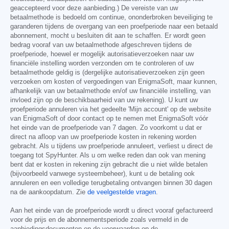
geaccepteerd voor deze aanbieding.) De vereiste van uw
betaalmethode is bedoeld om continue, ononderbroken beveiliging te
garanderen tijdens de overgang van een proefperiode naar een betaald
abonnement, mocht u besluiten dit aan te schaffen. Er wordt geen
bedrag vooraf van uw betaalmethode afgeschreven tijdens de
proefperiode, hoewel er mogelijk autorisatieverzoeken naar uw
financiële instelling worden verzonden om te controleren of uw
betaalmethode geldig is (dergelijke autorisatieverzoeken zijn geen
verzoeken om kosten of vergoedingen van EnigmaSoft, maar kunnen,
afhankelijk van uw betaalmethode en/of uw financiële instelling, van
invloed zijn op de beschikbaarheid van uw rekening). U kunt uw
proefperiode annuleren via het gedeelte 'Mijn account' op de website
van EnigmaSoft of door contact op te nemen met EnigmaSoft vóór
het einde van de proefperiode van 7 dagen. Zo voorkomt u dat er
direct na afloop van uw proefperiode kosten in rekening worden
gebracht. Als u tijdens uw proefperiode annuleert, verliest u direct de
toegang tot SpyHunter. Als u om welke reden dan ook van mening
bent dat er kosten in rekening zijn gebracht die u niet wilde betalen
(bijvoorbeeld vanwege systeembeheer), kunt u de betaling ook
annuleren en een volledige terugbetaling ontvangen binnen 30 dagen
na de aankoopdatum. Zie
de veelgestelde vragen
.
Aan het einde van de proefperiode wordt u direct vooraf gefactureerd
voor de prijs en de abonnementsperiode zoals vermeld in de
aanbiedingsdocumenten en de voorwaarden op de