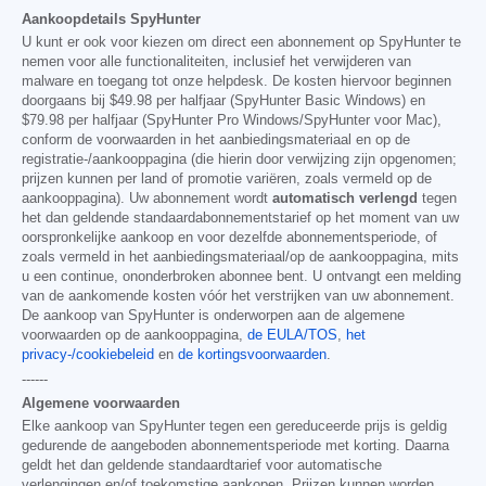
Aankoopdetails SpyHunter
U kunt er ook voor kiezen om direct een abonnement op SpyHunter te
nemen voor alle functionaliteiten, inclusief het verwijderen van
malware en toegang tot onze helpdesk. De kosten hiervoor beginnen
doorgaans bij
$49.98
per halfjaar (SpyHunter Basic Windows) en
$79.98
per halfjaar (SpyHunter Pro Windows/SpyHunter voor Mac),
conform de voorwaarden in het aanbiedingsmateriaal en op de
registratie-/aankooppagina (die hierin door verwijzing zijn opgenomen;
prijzen kunnen per land of promotie variëren, zoals vermeld op de
aankooppagina). Uw abonnement wordt
automatisch verlengd
tegen
het dan geldende standaardabonnementstarief op het moment van uw
oorspronkelijke aankoop en voor dezelfde abonnementsperiode, of
zoals vermeld in het aanbiedingsmateriaal/op de aankooppagina, mits
u een continue, ononderbroken abonnee bent. U ontvangt een melding
van de aankomende kosten vóór het verstrijken van uw abonnement.
De aankoop van SpyHunter is onderworpen aan de algemene
voorwaarden op de aankooppagina,
de EULA/TOS
,
het
privacy-/cookiebeleid
en
de kortingsvoorwaarden
.
------
Algemene voorwaarden
Elke aankoop van SpyHunter tegen een gereduceerde prijs is geldig
gedurende de aangeboden abonnementsperiode met korting. Daarna
geldt het dan geldende standaardtarief voor automatische
verlengingen en/of toekomstige aankopen. Prijzen kunnen worden