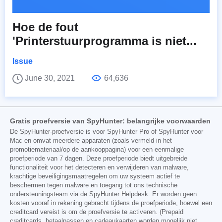
Hoe de fout
'Printerstuurprogramma is niet...
Issue
June 30, 2021
64,636
Gratis proefversie van SpyHunter: belangrijke voorwaarden
De SpyHunter-proefversie is voor SpyHunter Pro of SpyHunter voor
Mac en omvat meerdere apparaten (zoals vermeld in het
promotiemateriaal/op de aankooppagina) voor een eenmalige
proefperiode van 7 dagen. Deze proefperiode biedt uitgebreide
functionaliteit voor het detecteren en verwijderen van malware,
krachtige beveiligingsmaatregelen om uw systeem actief te
beschermen tegen malware en toegang tot ons technische
ondersteuningsteam via de SpyHunter Helpdesk. Er worden geen
kosten vooraf in rekening gebracht tijdens de proefperiode, hoewel een
creditcard vereist is om de proefversie te activeren. (Prepaid
creditcards, betaalpassen en cadeaukaarten worden mogelijk niet