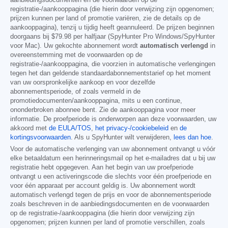
registratie-/aankooppagina (die hierin door verwijzing zijn opgenomen;
prijzen kunnen per land of promotie variëren, zie de details op de
aankooppagina), tenzij u tijdig heeft geannuleerd. De prijzen beginnen
doorgaans bij
$79.98
per halfjaar (SpyHunter Pro Windows/SpyHunter
voor Mac). Uw gekochte abonnement wordt
automatisch verlengd
in
overeenstemming met de voorwaarden op de
registratie-/aankooppagina, die voorzien in automatische verlengingen
tegen het dan geldende standaardabonnementstarief op het moment
van uw oorspronkelijke aankoop en voor dezelfde
abonnementsperiode, of zoals vermeld in de
promotiedocumenten/aankooppagina, mits u een continue,
ononderbroken abonnee bent. Zie de aankooppagina voor meer
informatie. De proefperiode is onderworpen aan deze voorwaarden, uw
akkoord met
de EULA/TOS
,
het privacy-/cookiebeleid
en
de
kortingsvoorwaarden
. Als u SpyHunter wilt verwijderen,
lees dan hoe
.
Voor de automatische verlenging van uw abonnement ontvangt u vóór
elke betaaldatum een herinneringsmail op het e-mailadres dat u bij uw
registratie hebt opgegeven. Aan het begin van uw proefperiode
ontvangt u een activeringscode die slechts voor één proefperiode en
voor één apparaat per account geldig is. Uw abonnement wordt
automatisch verlengd tegen de prijs en voor de abonnementsperiode
zoals beschreven in de aanbiedingsdocumenten en de voorwaarden
op de registratie-/aankooppagina (die hierin door verwijzing zijn
opgenomen; prijzen kunnen per land of promotie verschillen, zoals