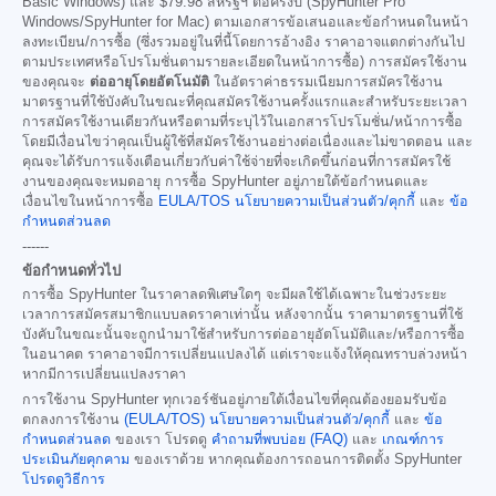
Basic Windows) และ
$79.98
สหรัฐฯ ต่อครึ่งปี (SpyHunter Pro
Windows/SpyHunter for Mac) ตามเอกสารข้อเสนอและข้อกำหนดในหน้า
ลงทะเบียน/การซื้อ (ซึ่งรวมอยู่ในที่นี้โดยการอ้างอิง ราคาอาจแตกต่างกันไป
ตามประเทศหรือโปรโมชั่นตามรายละเอียดในหน้าการซื้อ) การสมัครใช้งาน
ของคุณจะ
ต่ออายุโดยอัตโนมัติ
ในอัตราค่าธรรมเนียมการสมัครใช้งาน
มาตรฐานที่ใช้บังคับในขณะที่คุณสมัครใช้งานครั้งแรกและสำหรับระยะเวลา
การสมัครใช้งานเดียวกันหรือตามที่ระบุไว้ในเอกสารโปรโมชั่น/หน้าการซื้อ
โดยมีเงื่อนไขว่าคุณเป็นผู้ใช้ที่สมัครใช้งานอย่างต่อเนื่องและไม่ขาดตอน และ
คุณจะได้รับการแจ้งเตือนเกี่ยวกับค่าใช้จ่ายที่จะเกิดขึ้นก่อนที่การสมัครใช้
งานของคุณจะหมดอายุ การซื้อ SpyHunter อยู่ภายใต้ข้อกำหนดและ
เงื่อนไขในหน้าการซื้อ
EULA/TOS
นโยบายความเป็นส่วนตัว/คุกกี้
และ
ข้อ
กำหนดส่วนลด
------
ข้อกำหนดทั่วไป
การซื้อ SpyHunter ในราคาลดพิเศษใดๆ จะมีผลใช้ได้เฉพาะในช่วงระยะ
เวลาการสมัครสมาชิกแบบลดราคาเท่านั้น หลังจากนั้น ราคามาตรฐานที่ใช้
บังคับในขณะนั้นจะถูกนำมาใช้สำหรับการต่ออายุอัตโนมัติและ/หรือการซื้อ
ในอนาคต ราคาอาจมีการเปลี่ยนแปลงได้ แต่เราจะแจ้งให้คุณทราบล่วงหน้า
หากมีการเปลี่ยนแปลงราคา
การใช้งาน SpyHunter ทุกเวอร์ชันอยู่ภายใต้เงื่อนไขที่คุณต้องยอมรับข้อ
ตกลงการใช้งาน
(EULA/TOS)
นโยบายความเป็นส่วนตัว/คุกกี้
และ
ข้อ
กำหนดส่วนลด
ของเรา โปรดดู
คำถามที่พบบ่อย (FAQ)
และ
เกณฑ์การ
ประเมินภัยคุกคาม
ของเราด้วย หากคุณต้องการถอนการติดตั้ง SpyHunter
โปรดดูวิธีการ