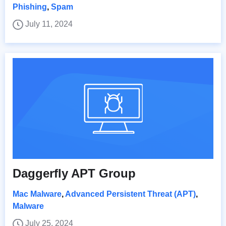
Phishing
,
Spam
July 11, 2024
Daggerfly APT Group
Mac Malware
,
Advanced Persistent Threat (APT)
,
Malware
July 25, 2024