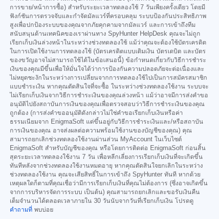
การขาย/หน้าการซื้อ) สำหรับระยะเวลาทดลองใช้ 7 วันเพียงครั้งเดียว โดยมี
ฟังก์ชันการตรวจจับและกำจัดมัลแวร์ที่ครอบคลุม ระบบป้องกันประสิทธิภาพ
สูงเพื่อปกป้องระบบของคุณจากภัยคุกคามจากมัลแวร์ และการเข้าถึงทีม
สนับสนุนด้านเทคนิคของเราผ่านทาง SpyHunter HelpDesk คุณจะไม่ถูก
เรียกเก็บเงินล่วงหน้าในระหว่างช่วงทดลองใช้ แม้ว่าคุณจะต้องใช้บัตรเครดิต
ในการเปิดใช้งานการทดลองใช้ (บัตรเครดิตแบบเติมเงิน บัตรเดบิต และบัตร
ของขวัญอาจไม่สามารถใช้ได้ในข้อเสนอนี้) ข้อกำหนดเกี่ยวกับวิธีการชำระ
เงินของคุณมีขึ้นเพื่อให้มั่นใจได้ว่าการป้องกันความปลอดภัยจะต่อเนื่องและ
ไม่หยุดชะงักในระหว่างการเปลี่ยนจากการทดลองใช้ไปเป็นการสมัครสมาชิก
แบบชำระเงิน หากคุณตัดสินใจที่จะซื้อ ในระหว่างช่วงทดลองใช้งาน ระบบจะ
ไม่เรียกเก็บเงินจากวิธีการชำระเงินของคุณล่วงหน้า แม้ว่าอาจมีการส่งคำขอ
อนุมัติไปยังสถาบันการเงินของคุณเพื่อตรวจสอบว่าวิธีการชำระเงินของคุณ
ถูกต้อง (การส่งคำขออนุมัติดังกล่าวไม่ใช่คำขอเรียกเก็บเงินหรือค่า
ธรรมเนียมจาก EnigmaSoft แต่ขึ้นอยู่กับวิธีการชำระเงินและ/หรือสถาบัน
การเงินของคุณ อาจส่งผลต่อความพร้อมใช้งานของบัญชีของคุณ) คุณ
สามารถยกเลิกช่วงทดลองใช้งานผ่านส่วน MyAccount ในเว็บไซต์
EnigmaSoft สำหรับบัญชีของคุณ หรือโดยการติดต่อ EnigmaSoft ก่อนสิ้น
สุดระยะเวลาทดลองใช้งาน 7 วัน เพื่อหลีกเลี่ยงการเรียกเก็บเงินที่จะเกิดขึ้น
ทันทีหลังจากช่วงทดลองใช้งานหมดอายุ หากคุณตัดสินใจยกเลิกในระหว่าง
ช่วงทดลองใช้งาน คุณจะเสียสิทธิ์ในการเข้าถึง SpyHunter ทันที หากด้วย
เหตุผลใดก็ตามที่คุณเชื่อว่ามีการเรียกเก็บเงินที่คุณไม่ต้องการ (ซึ่งอาจเกิดขึ้น
จากการบริหารจัดการระบบ เป็นต้น) คุณสามารถยกเลิกและขอรับเงินคืน
เต็มจำนวนได้ตลอดเวลาภายใน 30 วันนับจากวันที่เรียกเก็บเงิน โปรดดู
คำถามที่
พบบ่อย