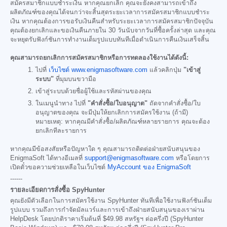
สมัครสมาชิกแบบชำระเงิน หากคุณยกเลิก คุณจะยังคงสามารถเข้าถึง
ผลิตภัณฑ์ของคุณได้จนกว่าจะสิ้นสุดระยะเวลาการสมัครสมาชิกแบบชำระ
เงิน หากคุณต้องการขอรับเงินคืนสำหรับระยะเวลาการสมัครสมาชิกปัจจุบัน
คุณต้องยกเลิกและขอเงินคืนภายใน 30 วันนับจากวันที่ซื้อครั้งล่าสุด และคุณ
จะหยุดรับฟังก์ชันการทำงานเต็มรูปแบบทันทีเมื่อดำเนินการคืนเงินเสร็จสิ้น
คุณสามารถยกเลิกการสมัครสมาชิกหรือการทดลองใช้งานได้ดังนี้:
ไปที่
เว็บไซต์ www.enigmasoftware.com
แล้วคลิกปุ่ม
"เข้าสู่
ระบบ"
ที่มุมบนขวามือ
เข้าสู่ระบบด้วยชื่อผู้ใช้และรหัสผ่านของคุณ
ในเมนูนำทาง ไปที่
"คำสั่งซื้อ/ใบอนุญาต"
ถัดจากคำสั่งซื้อ/ใบ
อนุญาตของคุณ จะมีปุ่มให้ยกเลิกการสมัครใช้งาน (ถ้ามี)
หมายเหตุ: หากคุณมีคำสั่งซื้อ/ผลิตภัณฑ์หลายรายการ คุณจะต้อง
ยกเลิกทีละรายการ
หากคุณมีข้อสงสัยหรือปัญหาใด ๆ คุณสามารถติดต่อฝ่ายสนับสนุนของ
EnigmaSoft ได้ทางอีเมลที่
support@enigmasoftware.com
หรือโดยการ
เปิดตั๋วขอความช่วยเหลือในเว็บไซต์
MyAccount ของ EnigmaSoft
------
รายละเอียดการสั่งซื้อ SpyHunter
คุณยังมีตัวเลือกในการสมัครใช้งาน SpyHunter ทันทีเพื่อใช้งานฟังก์ชันเต็ม
รูปแบบ รวมถึงการกำจัดมัลแวร์และการเข้าถึงฝ่ายสนับสนุนของเราผ่าน
HelpDesk โดยปกติราคาเริ่มต้นที่
$49.98
สหรัฐฯ ต่อครึ่งปี (SpyHunter