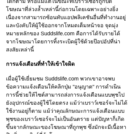
ใดก็ตาม หรือแม้แต่ในขณะที่เบราว์เซอร์ถูกปิด
โฆษณาที่ล่วงล้ำเหล่านี้ก่อกวนโดยเฉพาะอย่างยิ่ง
เนื่องจากสามารถซ้อนทับแอปพลิเคชันอื่นที่ทำงานอยู่
และบังคับให้ผู้ใช้ออกจากโหมดเต็มหน้าจอ จุดมุ่ง
หมายหลักของ Suddslife.com คือการได้รับรายได้
จากโฆษณาโดยการทิ้งระเบิดผู้ใช้ด้วยป๊อปอัปที่น่า
สงสัยเหล่านี้
การแจ้งเตือนที่ทำให้เข้าใจผิด
เมื่อผู้ใช้เยี่ยมชม Suddslife.com พวกเขาอาจพบ
ข้อความแจ้งเตือนให้คลิกปุ่ม "อนุญาต" การดำเนิน
การนี้ช่วยให้ไซต์สามารถส่งการแจ้งเตือนแบบพุชไป
ยังอุปกรณ์ของผู้ใช้โดยตรง แม้ว่าเบราว์เซอร์จะไม่ได้
ใช้งานอยู่ก็ตาม แม้ว่าคุณลักษณะการแจ้งเตือนแบบ
พุชของเบราว์เซอร์จะไม่เป็นอันตราย แต่ปัญหาก็เกิด
ขึ้นจากลักษณะของโฆษณาที่ถูกพุช ซึ่งมักจะมีเนื้อหา