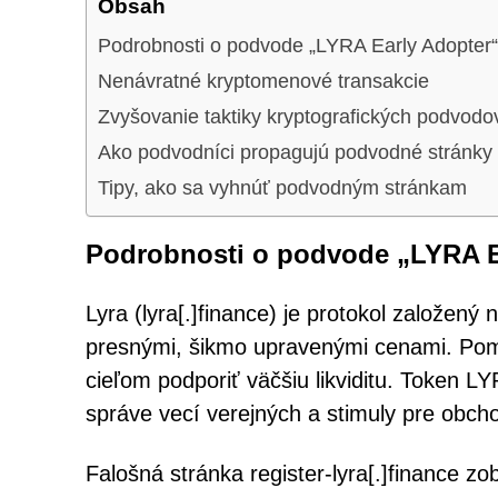
Obsah
Podrobnosti o podvode „LYRA Early Adopter“
Nenávratné kryptomenové transakcie
Zvyšovanie taktiky kryptografických podvodo
Ako podvodníci propagujú podvodné stránky
Tipy, ako sa vyhnúť podvodným stránkam
Podrobnosti o podvode „LYRA E
Lyra (lyra[.]finance) je protokol založen
presnými, šikmo upravenými cenami. Pomáha
cieľom podporiť väčšiu likviditu. Token 
správe vecí verejných a stimuly pre obcho
Falošná stránka register-lyra[.]finance z