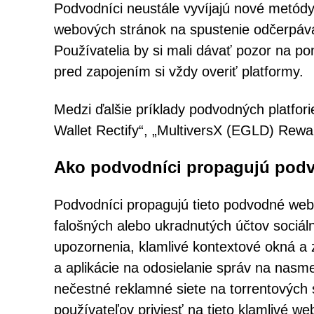
Podvodníci neustále vyvíjajú nové metódy
webových stránok na spustenie odčerpáva
Používatelia by si mali dávať pozor na 
pred zapojením si vždy overiť platformy.
Medzi ďalšie príklady podvodných platfori
Wallet Rectify“, „MultiversX (EGLD) Rewa
Ako podvodníci propagujú podv
Podvodníci propagujú tieto podvodné we
falošných alebo ukradnutých účtov sociál
upozornenia, klamlivé kontextové okná a 
a aplikácie na odosielanie správ na nas
nečestné reklamné siete na torrentových
používateľov priviesť na tieto klamlivé we