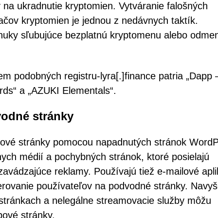
 na ukradnutie kryptomien. Vytváranie falošných
čov kryptomien je jednou z nedávnych taktík.
ponuky sľubujúce bezplatnú kryptomenu alebo odme
em podobných registru-lyra[.]finance patria „Dapp 
rds“ a „AZUKI Elementals“.
odné stránky
bové stránky pomocou napadnutých stránok WordP
nych médií a pochybných stránok, ktoré posielajú
zavádzajúce reklamy. Používajú tiež e-mailové apli
merovanie používateľov na podvodné stránky. Navy
 stránkach a nelegálne streamovacie služby môžu
bové stránky.