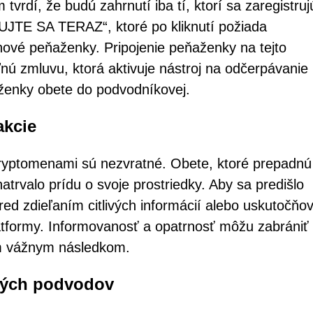
m tvrdí, že budú zahrnutí iba tí, ktorí sa zaregistru
UJTE SA TERAZ“, ktoré po kliknutí požiada
enové peňaženky. Pripojenie peňaženky na tejto
ú zmluvu, ktorá aktivuje nástroj na odčerpávanie
aženky obete do podvodníkovej.
akcie
 kryptomenami sú nezvratné. Obete, ktoré prepadnú
natrvalo prídu o svoje prostriedky. Aby sa predišlo
pred zdieľaním citlivých informácií alebo uskutočň
atformy. Informovanosť a opatrnosť môžu zabrániť
ným vážnym následkom.
ckých podvodov