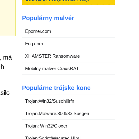
Populárny malvér
Eporner.com
Fuq.com
XHAMSTER Ransomware
e, má
ch
Mobilný malvér CraxsRAT
Populárne trójske kone
silo
Trojan:Win32/Suschil!rfn
Trojan.Malware.300983.Susgen
Trojan: Win32/Cloxer
Trojan:Script/Wacatac.H!ml