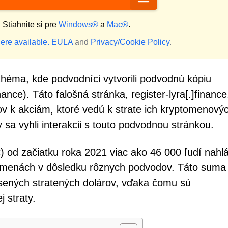
?
Stiahnite si pre
Windows®
a
Mac®
.
ere available.
EULA
and
Privacy/Cookie Policy
.
éma, kde podvodníci vytvorili podvodnú kópiu
nance). Táto falošná stránka, register-lyra[.]financ
íkov k akciám, ktoré vedú k strate ich kryptomenový
sa vyhli interakcii s touto podvodnou stránkou.
 od začiatku roka 2021 viac ako 46 000 ľudí nahlá
ptomenách v dôsledku rôznych podvodov. Táto suma
lásených stratených dolárov, vďaka čomu sú
 straty.