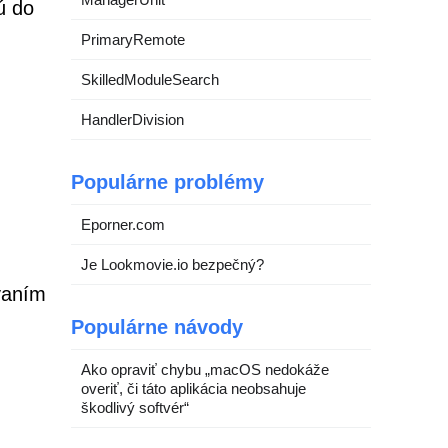
jú do
PrimaryRemote
SkilledModuleSearch
HandlerDivision
Populárne problémy
Eporner.com
Je Lookmovie.io bezpečný?
ovaním
Populárne návody
Ako opraviť chybu „macOS nedokáže
overiť, či táto aplikácia neobsahuje
škodlivý softvér“