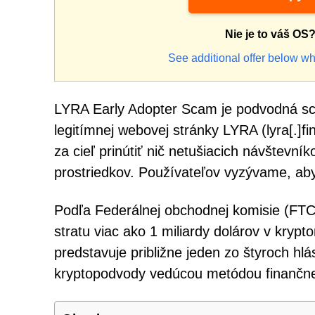
Nie je to váš OS
See additional offer below wh
LYRA Early Adopter Scam je podvodná sch
legitímnej webovej stránky LYRA (lyra[.]fi
za cieľ prinútiť nič netušiacich návštevn
prostriedkov. Používateľov vyzývame, aby 
Podľa Federálnej obchodnej komisie (FTC)
stratu viac ako 1 miliardy dolárov v kry
predstavuje približne jeden zo štyroch h
kryptopodvody vedúcou metódou finančnej