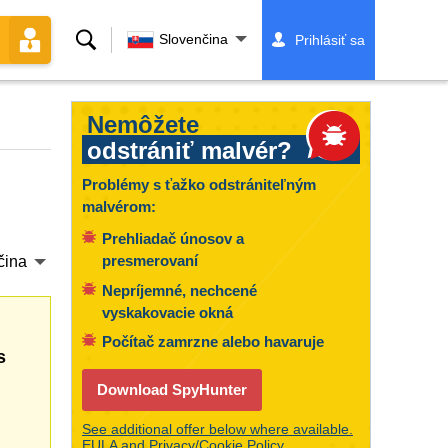
Vyhľadávanie
Slovenčina
Prihlásiť sa
Nemôžete
odstrániť malvér?
Problémy s ťažko odstrániteľným
malvérom:
Prehliadač únosov a
presmerovaní
čina
Nepríjemné, nechcené
vyskakovacie okná
Počítač zamrzne alebo havaruje
s
Download SpyHunter
See additional offer below where available.
EULA
and
Privacy/Cookie Policy
.