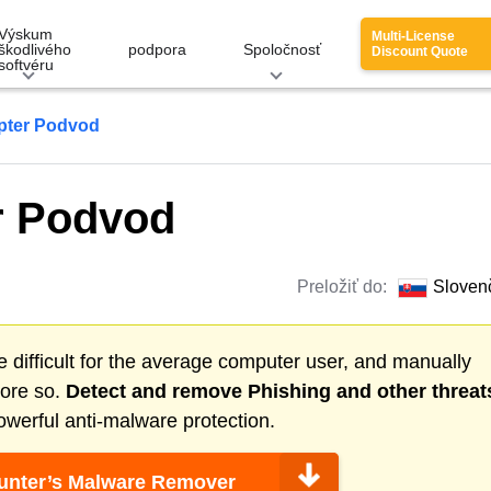
Výskum
Multi-License
škodlivého
podpora
Spoločnosť
Discount Quote
softvéru
pter Podvod
r Podvod
Preložiť do:
Sloven
 difficult for the average computer user, and manually
more so.
Detect and remove
Phishing
and other threat
werful anti-malware protection.
nter’s Malware Remover