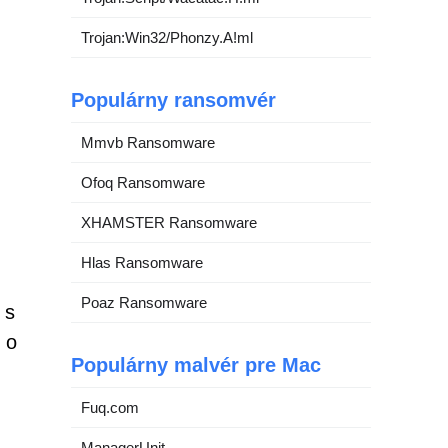
Trojan:Win32/Phonzy.A!ml
Populárny ransomvér
Mmvb Ransomware
Ofoq Ransomware
XHAMSTER Ransomware
Hlas Ransomware
Poaz Ransomware
 s
 o
Populárny malvér pre Mac
Fuq.com
ManagerUnit