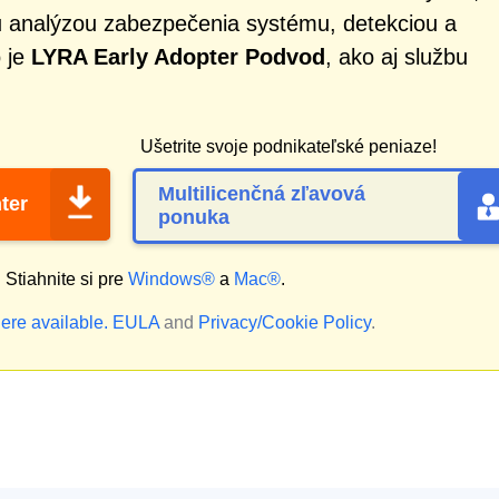
 analýzou zabezpečenia systému, detekciou a
o je
LYRA Early Adopter Podvod
, ako aj službu
Ušetrite svoje podnikateľské peniaze!
Multilicenčná zľavová
ter
ponuka
?
Stiahnite si pre
Windows®
a
Mac®
.
ere available.
EULA
and
Privacy/Cookie Policy
.