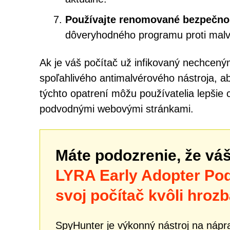
Používajte renomované bezpečnos
dôveryhodného programu proti malv
Ak je váš počítač už infikovaný nechcený
spoľahlivého antimalvérového nástroja, ab
týchto opatrení môžu používatelia lepšie
podvodnými webovými stránkami.
Máte podozrenie, že vá
LYRA Early Adopter Po
svoj počítač kvôli hr
SpyHunter je výkonný nástroj na nápra