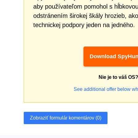
aby používateľom pomohol s hĺbkovou
odstránením širokej škály hrozieb, ak
technickej podpory jeden na jedného.
Download SpyHun
Nie je to váš OS
See additional offer below wh
Zobraziť formulár komentárov (0)