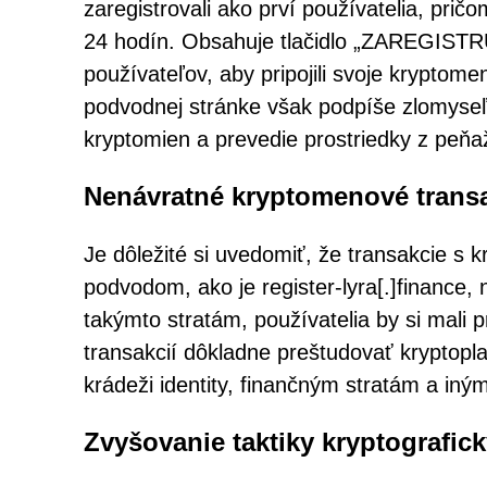
zaregistrovali ako prví používatelia, pričo
24 hodín. Obsahuje tlačidlo „ZAREGISTR
používateľov, aby pripojili svoje kryptom
podvodnej stránke však podpíše zlomyseľn
kryptomien a prevedie prostriedky z peň
Nenávratné kryptomenové trans
Je dôležité si uvedomiť, že transakcie s
podvodom, ako je register-lyra[.]finance, 
takýmto stratám, používatelia by si mali 
transakcií dôkladne preštudovať kryptopl
krádeži identity, finančným stratám a i
Zvyšovanie taktiky kryptografi