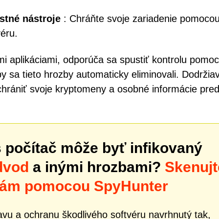
tné nástroje
: Chráňte svoje zariadenie pomoco
éru.
mi aplikáciami, odporúča sa spustiť kontrolu pomo
y sa tieto hrozby automaticky eliminovali. Dodrži
 chrániť svoje kryptomeny a osobné informácie pre
š počítač môže byť infikovaný
dvod
a inými hrozbami?
Skenujt
ozbám pomocou SpyHunter
vu a ochranu škodlivého softvéru navrhnutý tak,