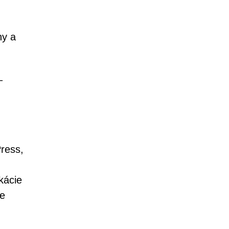
ny a
–
ress,
kácie
še