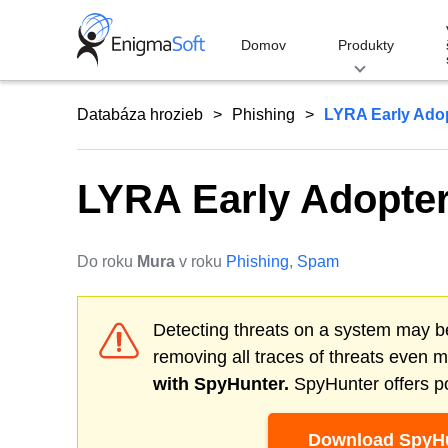
Skip
to
Domov
Produkty
content
Databáza hrozieb
Phishing
LYRA Early Ado
LYRA Early Adopte
Do roku
Mura
v roku
Phishing
,
Spam
Detecting threats on a system may be
removing all traces of threats even 
with SpyHunter.
SpyHunter offers po
Download SpyHu