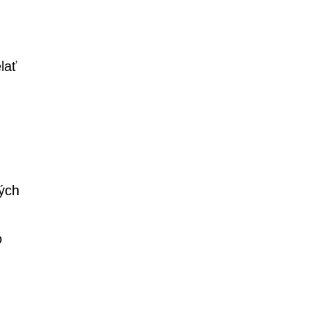
lať
ných
o