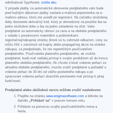
odinštalovať SpyHunter,
zistite ako
.
V prípade platby za automatické obnovenie predplatného vám bude
pred každým dátumom platby zaslaná e-mailová pripomienka na e-
mailovú adresu, ktorú ste uviedli pri registrácii. Na začiatku skúšobnej
doby dostanete aktivačný kód, ktorý je obmedzený na použitie iba na
jednu skúšobnú dobu a iba na jedno zariadenie na účet. Vaše
predplatné sa automaticky obnoví za cenu a na obdobie predplatného
v súlade s ponukovými materiálmi a podmienkami
registračnej/nákupnej stránky (ktoré sú tu zahrnuté odkazom; ceny sa
môžu líšiť v závislosti od krajiny alebo propagačnej akcie na stránke
nákupu), za predpokladu, že ste nepretržitým používateľom
predplatného. Používatelia plateného predplatného, ak zrušíte
predplatné, budú mať naďalej prístup k svojim produktom až do konca
plateného obdobia predplatného. Ak chcete získať vrátenie peňazí za
aktuálne obdobie predplatného, musíte zrušiť predplatné a požiadať o
vrátenie peňazí do 30 dní od vášho posledného nákupu a po
spracovaní vrátenia peňazí okamžite prestanete mať prístup k plnej
funkčnosti.
Predplatné alebo skúšobnú verziu môžete zrušiť nasledovne:
Prejdite na stránku
www.enigmasoftware.com
a kliknite na
tlačidlo
„Prihlásiť sa“
v pravom hornom rohu.
Prihláste sa pomocou svojho používateľského mena a
hesla.