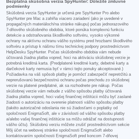
Bezplatná skúšobná verzia SpyHunter: Dôležité zmluvné
podmienky
Skúšobná verzia SpyHunter je určená pre SpyHunter Pro alebo
SpyHunter pre Mac a zahŕňa viacero zariadení (ako je uvedené v
propagačných materiáloch/na stránke nákupu) počas jednorazového
7-dňového skúšobného obdobia, ktoré ponúka komplexnú funkciu
detekcie a odstraňovania škodlivého softvéru, vysoko výkonné
ochrany na aktívnu ochranu vášho systému pred hrozbami škodlivého
softvéru a prístup k nášmu tímu technickej podpory prostredníctvom
HelpDesku SpyHunter. Počas skúšobného obdobia vám nebude
účtovaná žiadna platba vopred, hoci na aktiváciu skúšobnej verzie je
potrebná kreditná karta. (Predplatené kreditné karty, debetné karty a
darčekové karty nemusia byť v rámci tejto ponuky akceptované.)
Požiadavka na váš spôsob platby je pomôcť zabezpečiť nepretržitú a
neprerušovanú bezpečnostnú ochranu počas prechodu zo skúšobnej
verzie na platené predplatné, ak sa rozhodnete pre nákup. Počas
skúšobnej verzie vám nebude z vášho spôsobu platby účtovaná
žiadna platba vopred, hoci vašej finančnej inštitúcii môžu byť zaslané
žiadosti o autorizáciu na overenie platnosti vášho spôsobu platby
(takéto autorizačné odoslania nie sú žiadosťami o poplatky od
spoločnosti EnigmaSoft, ale v závislosti od vášho spôsobu platby
a/alebo vašej finančnej inštitúcie sa môžu odrážať na dostupnosti
vášho účtu). Skúšobnú verziu môžete zrušiť prostredníctvom sekcie
Môj účet na webovej stránke spoločnosti EnigmaSoft alebo
kontaktovaním spoločnosti EnigmaSoft pred koncom 7-dňovej