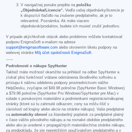
V navigačnej ponuke prejdite na
položku
„Objednávka/Licencie“.
Vedľa vašej objednávky/licencie je
k dispozícii tlačidlo na zrušenie predplatného, ak je to
relevantné. Poznámka: Ak máte viacero
objednávok/produktov, budete ich musieť zrušiť jednotlivo.
V prípade akýchkoľvek otázok alebo problémov môžete kontaktovať
podporu EnigmaSoft e-mailom na adrese
support@enigmasoftware.com
alebo otvorením tiketu podpory na
webovej stránke
Môj účet spoločnosti EnigmaSoft
.
------
Podrobnosti o nákupe SpyHunter
Taktiež máte možnosť okamžite sa prihlásiť na odber SpyHunter a
získať plnú funkčnosť vrátane odstránenia škodlivého softvéru a
prístupu k nášmu oddeleniu podpory prostredníctvom nášho
HelpDesku, zvyčajne od
$49.98
polročne (SpyHunter Basic Windows)
a
$79.98
polročne (SpyHunter Pro Windows/SpyHunter pre Mac) v
súlade s ponukovými materiálmi a podmienkami registrácie/nákupnej
stránky (ktoré sú tu zahrnuté odkazom; ceny sa môžu líšiť v
závislosti od krajiny alebo akcie na stránke nákupu). Vaše predplatné
sa
automaticky obnoví
za štandardný poplatok za predplatné platný
v čase vášho pôvodného nákupu a na rovnaké obdobie predplatného
alebo ako je uvedené v propagačných materiáloch/na stránke nákupu,
za predpokladu, že ste nepretržitým používateľom predplatného a v