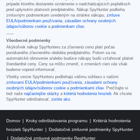
prípade ktorého dostanete oznámenie o nadchádzajúcich poplatkoch
pred uplynutím platnosti predplatného. Nákup SpyHunter podlieha
zmluvným podmienkam uvedeným na stránke nákupu,
zmluve
EULA/podmienkam používania
,
zásadám ochrany osobných
údajov/súborov cookie
a
podmienkam zliav
.
------
Všeobecné podmienky
Akýkoľvek nákup SpyHunteru za zľavnenú cenu platí počas
ponúkaného zľavneného obdobia predplatného. Potom sa na
automatické obnovenie a/alebo budúce nákupy budú vzťahovať platné
štandardné ceny. Ceny sa môžu zmeniť, o zmenách cien vás však
budeme vopred informovať.
Všetky verzie SpyHunteru podliehajú vášmu súhlasu s našimi
zmluvami EULA/podmienkami používania
,
zásadami ochrany
osobných údajov/súborov cookie
a
podmienkami zliav
. Prečítajte si
tiež naše
najčastejšie otázky
a
kritériá hodnotenia hrozieb
. Ak chcete
SpyHunter odinštalovať,
zistite ako
.
Domov
Kroky odinštalovania programu
Kritériá hodnotenia
hrozieb SpyHunter
Dodatočné zmluvné podmienky SpyHunter
Dodatočné zmluvné podmienky RegHunter