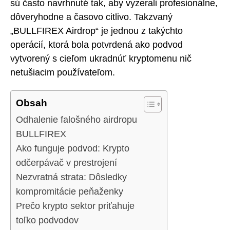
sú často navrhnuté tak, aby vyzerali profesionálne,
dôveryhodne a časovo citlivo. Takzvaný
„BULLFIREX Airdrop“ je jednou z takýchto
operácií, ktorá bola potvrdená ako podvod
vytvorený s cieľom ukradnúť kryptomenu nič
netušiacim používateľom.
Obsah
Odhalenie falošného airdropu
BULLFIREX
Ako funguje podvod: Krypto
odčerpávač v prestrojení
Nezvratná strata: Dôsledky
kompromitácie peňaženky
Prečo krypto sektor priťahuje
toľko podvodov