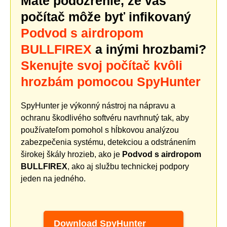
Máte podozrenie, že váš
počítač môže byť infikovaný
Podvod s airdropom
BULLFIREX
a inými hrozbami?
Skenujte svoj počítač kvôli
hrozbám pomocou SpyHunter
SpyHunter je výkonný nástroj na nápravu a
ochranu škodlivého softvéru navrhnutý tak, aby
používateľom pomohol s hĺbkovou analýzou
zabezpečenia systému, detekciou a odstránením
širokej škály hrozieb, ako je
Podvod s airdropom
BULLFIREX
, ako aj službu technickej podpory
jeden na jedného.
Download SpyHunter