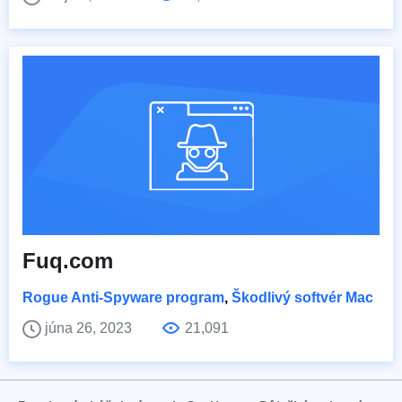
Fuq.com
Rogue Anti-Spyware program
,
Škodlivý softvér Mac
júna 26, 2023
21,091