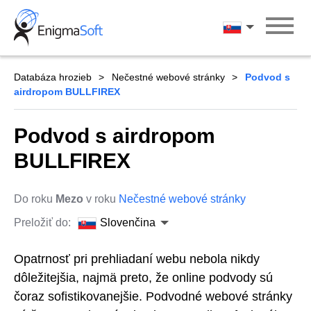
Skip
to
Slovenčina
content
Databáza hrozieb
Nečestné webové stránky
Podvod s
airdropom BULLFIREX
Podvod s airdropom
BULLFIREX
Do roku
Mezo
v roku
Nečestné webové stránky
Preložiť do:
Slovenčina
Opatrnosť pri prehliadaní webu nebola nikdy
dôležitejšia, najmä preto, že online podvody sú
čoraz sofistikovanejšie. Podvodné webové stránky