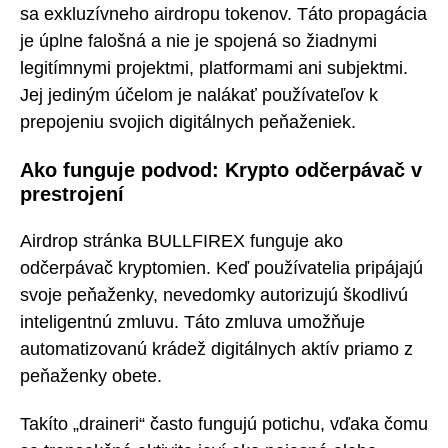
sa exkluzívneho airdropu tokenov. Táto propagácia
je úplne falošná a nie je spojená so žiadnymi
legitímnymi projektmi, platformami ani subjektmi.
Jej jediným účelom je nalákať používateľov k
prepojeniu svojich digitálnych peňaženiek.
Ako funguje podvod: Krypto odčerpávač v
prestrojení
Airdrop stránka BULLFIREX funguje ako
odčerpávač kryptomien. Keď používatelia pripájajú
svoje peňaženky, nevedomky autorizujú škodlivú
inteligentnú zmluvu. Táto zmluva umožňuje
automatizovanú krádež digitálnych aktív priamo z
peňaženky obete.
Takíto „draineri“ často fungujú potichu, vďaka čomu