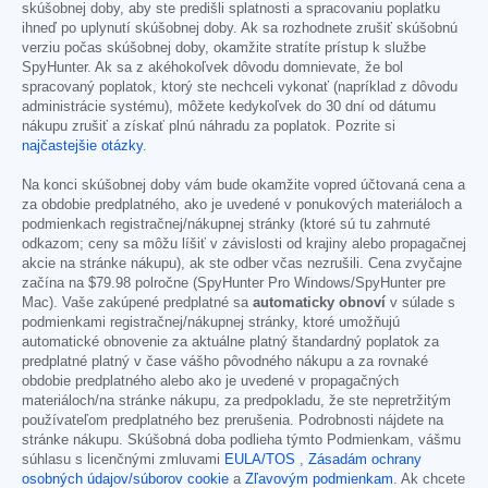
skúšobnej doby, aby ste predišli splatnosti a spracovaniu poplatku
ihneď po uplynutí skúšobnej doby. Ak sa rozhodnete zrušiť skúšobnú
verziu počas skúšobnej doby, okamžite stratíte prístup k službe
SpyHunter. Ak sa z akéhokoľvek dôvodu domnievate, že bol
spracovaný poplatok, ktorý ste nechceli vykonať (napríklad z dôvodu
administrácie systému), môžete kedykoľvek do 30 dní od dátumu
nákupu zrušiť a získať plnú náhradu za poplatok. Pozrite si
najčastejšie otázky
.
Na konci skúšobnej doby vám bude okamžite vopred účtovaná cena a
za obdobie predplatného, ako je uvedené v ponukových materiáloch a
podmienkach registračnej/nákupnej stránky (ktoré sú tu zahrnuté
odkazom; ceny sa môžu líšiť v závislosti od krajiny alebo propagačnej
akcie na stránke nákupu), ak ste odber včas nezrušili. Cena zvyčajne
začína na
$79.98
polročne (SpyHunter Pro Windows/SpyHunter pre
Mac). Vaše zakúpené predplatné sa
automaticky obnoví
v súlade s
podmienkami registračnej/nákupnej stránky, ktoré umožňujú
automatické obnovenie za aktuálne platný štandardný poplatok za
predplatné platný v čase vášho pôvodného nákupu a za rovnaké
obdobie predplatného alebo ako je uvedené v propagačných
materiáloch/na stránke nákupu, za predpokladu, že ste nepretržitým
používateľom predplatného bez prerušenia. Podrobnosti nájdete na
stránke nákupu. Skúšobná doba podlieha týmto Podmienkam, vášmu
súhlasu s licenčnými zmluvami
EULA/TOS
,
Zásadám ochrany
osobných údajov/súborov cookie
a
Zľavovým podmienkam
. Ak chcete