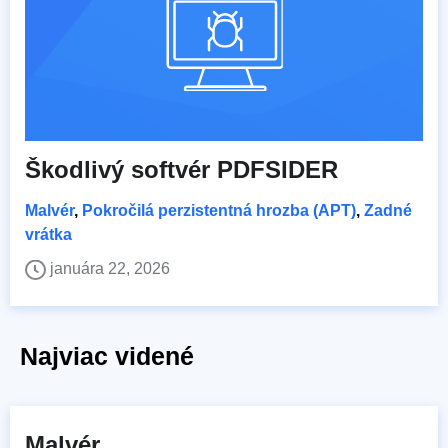
Škodlivý softvér PDFSIDER
Malvér
,
Pokročilá perzistentná hrozba (APT)
,
Zadné
vrátka
januára 22, 2026
Najviac videné
Malvér