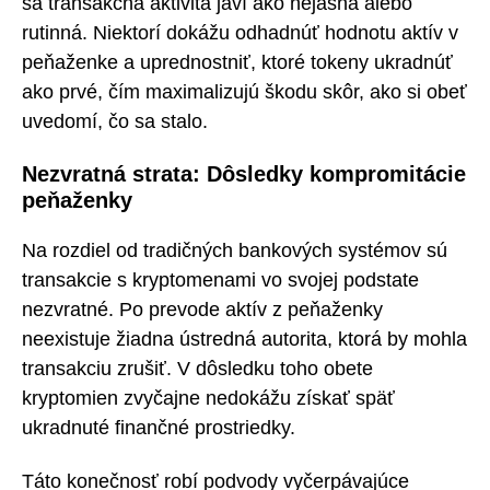
sa transakčná aktivita javí ako nejasná alebo
rutinná. Niektorí dokážu odhadnúť hodnotu aktív v
peňaženke a uprednostniť, ktoré tokeny ukradnúť
ako prvé, čím maximalizujú škodu skôr, ako si obeť
uvedomí, čo sa stalo.
Nezvratná strata: Dôsledky kompromitácie
peňaženky
Na rozdiel od tradičných bankových systémov sú
transakcie s kryptomenami vo svojej podstate
nezvratné. Po prevode aktív z peňaženky
neexistuje žiadna ústredná autorita, ktorá by mohla
transakciu zrušiť. V dôsledku toho obete
kryptomien zvyčajne nedokážu získať späť
ukradnuté finančné prostriedky.
Táto konečnosť robí podvody vyčerpávajúce