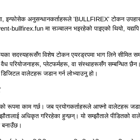
ममा, इन्फोसेक अनुसन्धानकर्ताहरूले 'BULLFIREX' टोकन उपहा
 event-bullfirex.fun मा सञ्चालन भइरहेको पाइएको थियो, यद्यपि
ुदायका सदस्यहरूसँग विशेष टोकन एयरड्रपमा भाग लिने सीमित 
वैध परियोजनाहरू, प्लेटफर्महरू, वा संस्थाहरूसँग सम्बन्धित छैन
ो डिजिटल वालेटहरू जडान गर्न लोभ्याउनु हो।
रको रूपमा काम गर्छ। जब प्रयोगकर्ताहरूले आफ्नो वालेटहरू जड
ट सम्झौतालाई अधिकृत गरिरहेका हुन्छन्। यो सम्झौताले पीडितको वा
म बनाउँछ।