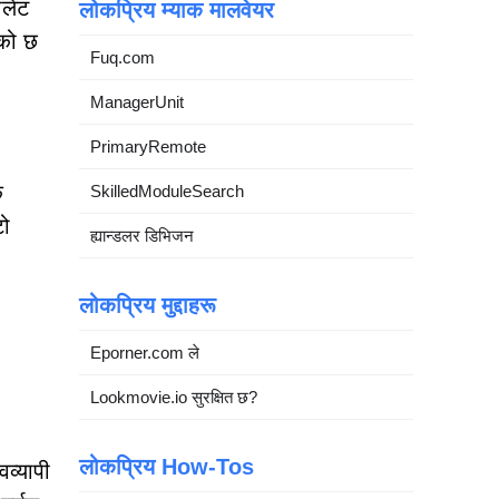
ालेट
लोकप्रिय म्याक मालवेयर
एको छ
Fuq.com
ManagerUnit
PrimaryRemote
क
SkilledModuleSearch
टो
ह्यान्डलर डिभिजन
लोकप्रिय मुद्दाहरू
Eporner.com ले
Lookmovie.io सुरक्षित छ?
लोकप्रिय How-Tos
वव्यापी