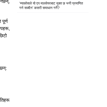
र्छन्,
'म्याकोसले यो एप मालवेयरबाट मुक्त छ भनी प्रमाणित
गर्न सक्दैन' कसरी समाधान गर्ने?
पूर्ण
रपहरू,
छिटो
छन्:
ीतिहरू