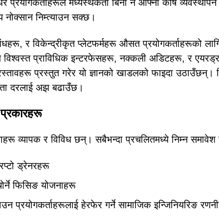
ै प्रयोगकर्ताहरूले मध्यस्थकर्ता बिना नै आफ्नो कोष व्यवस्थापन ग
ीय नोक्सान निम्त्याउन सक्छ।
धहरू, र विकेन्द्रीकृत प्लेटफर्महरू औसत प्रयोगकर्ताहरूको लागि 
ूले विश्वस्त प्राविधिक इन्टरफेसहरू, नक्कली अडिटहरू, र एयरड्
रस्तावहरू प्रस्तुत गरेर यो ज्ञानको खाडलको फाइदा उठाउँछन्। 
फलता दरलाई अझ बढाउँछ।
 प्रकारहरू
लाहरू व्यापक र विविध छन्। सबैभन्दा प्रचलितमध्ये निम्न समावेश 
िप्टो ड्रेनरहरू
ोर्ने फिसिङ योजनाहरू
ाउन प्रयोगकर्ताहरूलाई हेरफेर गर्ने सामाजिक इन्जिनियरिङ रणन