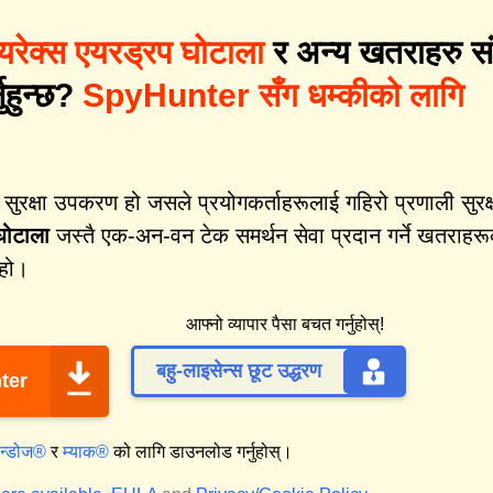
यरेक्स एयरड्रप घोटाला
र अन्य खतराहरु स
नुहुन्छ?
SpyHunter सँग धम्कीको लागि
क्षा उपकरण हो जसले प्रयोगकर्ताहरूलाई गहिरो प्रणाली सुरक्
घोटाला
जस्तै एक-अन-वन टेक समर्थन सेवा प्रदान गर्ने खतराहर
 हो।
आफ्नो व्यापार पैसा बचत गर्नुहोस्!
बहु-लाइसेन्स छूट उद्धरण
ter
िन्डोज®
र
म्याक®
को लागि डाउनलोड गर्नुहोस्।