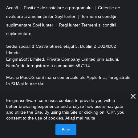
Acasă
Pașii de dezinstalare a programului
Criteriile de
evaluare a amenințărilor SpyHunter
Termeni și condiții
suplimentare SpyHunter
RegHunter Termeni și condiții
suplimentare
Sediu social: 1 Castle Street, etajul 3, Dublin 2 D02XD82
Irlanda.
EnigmaSoft Limited, Private Company Limited prin acțiuni,
Număr de înregistrare a companiei 597114.
Mac și MacOS sunt mărci comerciale ale Apple Inc., înregistrate
în SUA și în alte țări.
Copyright 2016-
2026
. EnigmaSoft Ltd. Toate drepturile
Enigmasoftware.com uses cookies to provide you with a
rezervate.
better browsing experience and analyze how users navigate
and utilize the Site. By using this Site or clicking on "OK", you
consent to the use of cookies.
Aflați mai multe
.