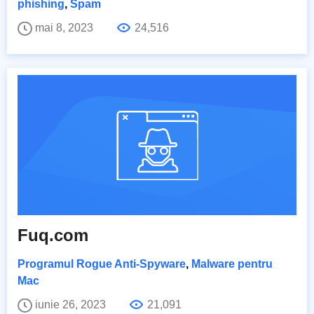
phishing
,
Spam
mai 8, 2023
24,516
Fuq.com
Programul Rogue Anti-Spyware
,
Malware pentru
Mac
iunie 26, 2023
21,091