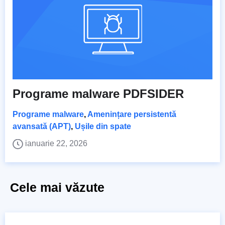
Programe malware PDFSIDER
Programe malware
,
Amenințare persistentă
avansată (APT)
,
Ușile din spate
ianuarie 22, 2026
Cele mai văzute