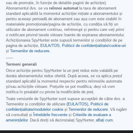
sau de promoție, în funcție de detaliile paginii de achiziție).
Abonamentul dvs. se va
reînnoi automat
la taxa de abonament
standard aplicabilă la momentul achiziției inițiale a abonamentului și
pentru aceeași perioadă de abonament sau așa cum este stabilit în
materialele promoționale/pagina de achiziție, cu condiția să fiți un
utilizator de abonament continuu, neîntrerupt și pentru care veți primi
o notificare privind taxele viitoare înainte de expirarea abonamentului.
Achiziționarea SpyHunter este supusă termenilor și condițiilor de pe
pagina de achiziție,
EULA/TOS
,
Politicii de confidențialitate/cookie-uri
și
Termenilor de reducere
.
------
Termeni generali
Orice achiziție pentru SpyHunter la un preț redus este valabilă pe
durata abonamentului redus oferită. După aceea, se va aplica prețul
standard aplicabil la momentul respectiv pentru reînnoirile automate
și/sau achizițiile viitoare. Prețurile se pot modifica, deși vă vom
notifica în prealabil cu privire la modificările de preț.
Toate versiunile de SpyHunter sunt supuse acceptării de către dvs. a
Termenilor și condițiilor de utilizare
(EULA/TOS)
,
Politicii de
confidențialitate/modulelor cookie
și
Termenilor de reducere
. Vă rugăm
să consultați și
Întrebările frecvente
și
Criteriile de evaluare a
amenințărilor
. Dacă doriți să dezinstalați SpyHunter,
aflați cum
.