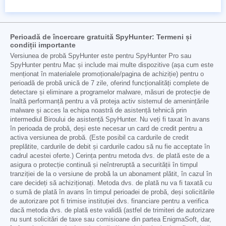
Perioadă de încercare gratuită SpyHunter: Termeni și
condiții importante
Versiunea de probă SpyHunter este pentru SpyHunter Pro sau
SpyHunter pentru Mac și include mai multe dispozitive (așa cum este
menționat în materialele promoționale/pagina de achiziție) pentru o
perioadă de probă unică de 7 zile, oferind funcționalități complete de
detectare și eliminare a programelor malware, măsuri de protecție de
înaltă performanță pentru a vă proteja activ sistemul de amenințările
malware și acces la echipa noastră de asistență tehnică prin
intermediul Biroului de asistență SpyHunter. Nu veți fi taxat în avans
în perioada de probă, deși este necesar un card de credit pentru a
activa versiunea de probă. (Este posibil ca cardurile de credit
preplătite, cardurile de debit și cardurile cadou să nu fie acceptate în
cadrul acestei oferte.) Cerința pentru metoda dvs. de plată este de a
asigura o protecție continuă și neîntreruptă a securității în timpul
tranziției de la o versiune de probă la un abonament plătit, în cazul în
care decideți să achiziționați. Metoda dvs. de plată nu va fi taxată cu
o sumă de plată în avans în timpul perioadei de probă, deși solicitările
de autorizare pot fi trimise instituției dvs. financiare pentru a verifica
dacă metoda dvs. de plată este validă (astfel de trimiteri de autorizare
nu sunt solicitări de taxe sau comisioane din partea EnigmaSoft, dar,