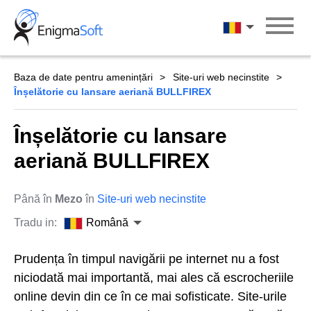
Skip
to
Română
content
Baza de date pentru amenințări
Site-uri web necinstite
Înșelătorie cu lansare aeriană BULLFIREX
Înșelătorie cu lansare
aeriană BULLFIREX
Până în
Mezo
în
Site-uri web necinstite
Tradu in:
Română
Prudența în timpul navigării pe internet nu a fost
niciodată mai importantă, mai ales că escrocheriile
online devin din ce în ce mai sofisticate. Site-urile