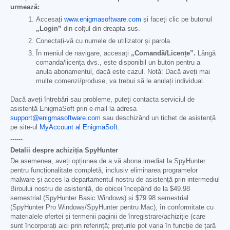
urmează:
Accesați
www.enigmasoftware.com
și faceți clic pe butonul
„Login”
din colțul din dreapta sus.
Conectați-vă cu numele de utilizator și parola.
În meniul de navigare, accesați
„Comandă/Licențe”.
Lângă
comanda/licența dvs., este disponibil un buton pentru a
anula abonamentul, dacă este cazul. Notă: Dacă aveți mai
multe comenzi/produse, va trebui să le anulați individual.
Dacă aveți întrebări sau probleme, puteți contacta serviciul de
asistență EnigmaSoft prin e-mail la adresa
support@enigmasoftware.com
sau deschizând un tichet de asistență
pe site-ul
MyAccount al EnigmaSoft
.
------
Detalii despre achiziția SpyHunter
De asemenea, aveți opțiunea de a vă abona imediat la SpyHunter
pentru funcționalitate completă, inclusiv eliminarea programelor
malware și acces la departamentul nostru de asistență prin intermediul
Biroului nostru de asistență, de obicei începând de la
$49.98
semestrial (SpyHunter Basic Windows) și
$79.98
semestrial
(SpyHunter Pro Windows/SpyHunter pentru Mac), în conformitate cu
materialele ofertei și termenii paginii de înregistrare/achiziție (care
sunt încorporați aici prin referință; prețurile pot varia în funcție de țară