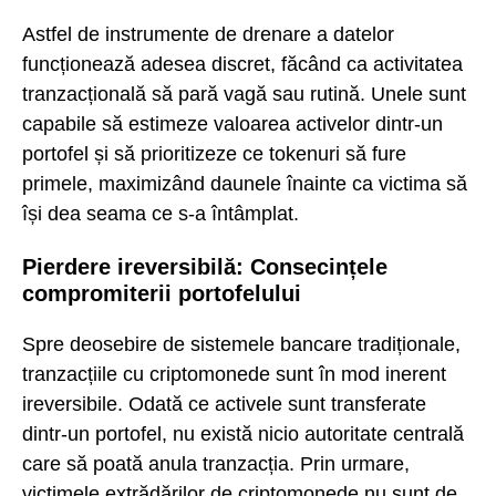
Astfel de instrumente de drenare a datelor
funcționează adesea discret, făcând ca activitatea
tranzacțională să pară vagă sau rutină. Unele sunt
capabile să estimeze valoarea activelor dintr-un
portofel și să prioritizeze ce tokenuri să fure
primele, maximizând daunele înainte ca victima să
își dea seama ce s-a întâmplat.
Pierdere ireversibilă: Consecințele
compromiterii portofelului
Spre deosebire de sistemele bancare tradiționale,
tranzacțiile cu criptomonede sunt în mod inerent
ireversibile. Odată ce activele sunt transferate
dintr-un portofel, nu există nicio autoritate centrală
care să poată anula tranzacția. Prin urmare,
victimele extrădărilor de criptomonede nu sunt de