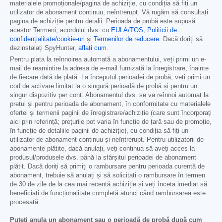
materialele promoționale/pagina de achiziție, cu condiția să fiți un
utilizator de abonament continuu, neîntrerupt. Vă rugăm să consultați
pagina de achiziție pentru detalii. Perioada de probă este supusă
acestor Termeni, acordului dvs. cu
EULA/TOS
,
Politicii de
confidențialitate/cookie-uri
și
Termenilor de reducere
. Dacă doriți să
dezinstalați SpyHunter,
aflați cum
.
Pentru plata la reînnoirea automată a abonamentului, veți primi un e-
mail de reamintire la adresa de e-mail furnizată la înregistrare, înainte
de fiecare dată de plată. La începutul perioadei de probă, veți primi un
cod de activare limitat la o singură perioadă de probă și pentru un
singur dispozitiv per cont. Abonamentul dvs. se va reînnoi automat la
prețul și pentru perioada de abonament, în conformitate cu materialele
ofertei și termenii paginii de înregistrare/achiziție (care sunt încorporați
aici prin referință; prețurile pot varia în funcție de țară sau de promoție,
în funcție de detaliile paginii de achiziție), cu condiția să fiți un
utilizator de abonament continuu și neîntrerupt. Pentru utilizatorii de
abonamente plătite, dacă anulați, veți continua să aveți acces la
produsul/produsele dvs. până la sfârșitul perioadei de abonament
plătit. Dacă doriți să primiți o rambursare pentru perioada curentă de
abonament, trebuie să anulați și să solicitați o rambursare în termen
de 30 de zile de la cea mai recentă achiziție și veți înceta imediat să
beneficiați de funcționalitate completă atunci când rambursarea este
procesată.
Puteți anula un abonament sau o perioadă de probă după cum