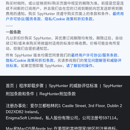
购买时相同，或以促销资料/购买页面中规定的期限为准。前提是您是连
续不间断的订阅用户，并且我们会在您的订阅到期前向您发送即将到期
费用的通知。购买 SpyHunter 须遵守购买页面上的条款和条件、
最终用
户许可协议/服务条款
、
隐私/Cookie 政策
和
折扣条款
。
------
一般条款
凡以折扣价购买 SpyHunter，其优惠订阅期限均有效。期限过后，自动
续订和/或未来购买将按届时适用的标准价格收费。价格可能会有所变
动，但我们会提前通知您。
所有 SpyHunter 版本均需您同意我们的
最终用户许可协议/服务条款
、
隐私/Cookie 政策
和
折扣条款
。另请参阅我们的
常见问题解答
和
威胁评
估标准
。如果您想卸载 SpyHunter，
请了解如何操作
。
首页
程序卸载步骤
SpyHunter 的威胁评估标准
SpyHunter
附加条款和条件
RegHunter附加条款
注册办事处：爱尔兰都柏林的1 Castle Street, 3rd Floor, Dublin 2
D02XD82 Ireland。
EnigmaSoft Limited，私人股份有限公司，公司注册号597114。
Mac和MacOS是Apple Inc.在美国和其他国家/地区的注册商标。