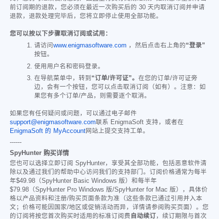
前订阅期的退款，您必须在最近一次购买后的 30 天内取消订阅并申请
退款，退款处理完毕后，您将立即停止使用全部功能。
您可以按以下步骤取消订阅或试用：
请访问
www.enigmasoftware.com
，然后点击右上角的
“登录”
按钮。
使用用户名和密码登录。
在导航菜单中，转到
“订单/许可证”。
在您的订单/许可证旁
边，会有一个按钮，您可以点击取消订阅（如有）。注意：如
果您有多个订单/产品，则需要逐个取消。
如果您有任何疑问或问题，可以通过电子邮件
support@enigmasoftware.com
联系 EnigmaSoft 支持，或者在
EnigmaSoft 的 MyAccount
网站上提交支持工单。
------
SpyHunter 购买详情
您也可以选择立即订阅 SpyHunter，享受其全部功能，包括恶意软件清
除以及通过我们的帮助中心访问我们的支持部门。订阅价格通常为每半
年
$49.98
（SpyHunter Basic Windows 版）和每半年
$79.98
（SpyHunter Pro Windows 版/SpyHunter for Mac 版），具体价
格以产品资料和注册/购买页面条款为准（这些条款已通过引用并入本
文；价格可能因国家/地区或促销活动而异，详情请参阅购买页面）。您
的订阅将按您首次购买时适用的标准订阅费
自动续订
，续订期限与首次