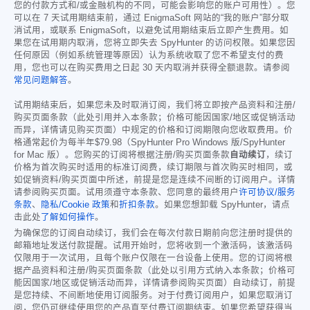
您的付款方式和/或金融机构的不同，可能会影响您的账户可用性）。您
可以在 7 天试用期结束前，通过 EnigmaSoft 网站的“我的账户”部分取
消试用，或联系 EnigmaSoft，以避免试用期结束后立即产生费用。如
果您在试用期内取消，您将立即失去 SpyHunter 的访问权限。如果您因
任何原因（例如系统管理等原因）认为系统收取了您不希望支付的费
用，您也可以在购买费用之日起 30 天内取消并获得全额退款。请参阅
常见问题解答
。
试用期结束后，如果您未及时取消订阅，我们将立即按产品资料和注册/
购买页面条款（此处引用并入本条款；价格可能因国家/地区或促销活动
而异，详情请见购买页面）中规定的价格和订阅期限向您收取费用。价
格通常起价为每半年
$79.98
（SpyHunter Pro Windows 版/SpyHunter
for Mac 版）。您购买的订阅将根据注册/购买页面条款
自动续订
，续订
价格为首次购买时适用的标准订阅费，续订期限与首次购买时相同，或
如促销资料/购买页面中所述，前提是您是连续不间断的订阅用户。详情
请参阅购买页面。试用须遵守本条款、您同意的最终用户
许可协议/服务
条款
、
隐私/Cookie 政策
和
折扣条款
。如果您想卸载 SpyHunter，请点
击此处
了解如何操作
。
为确保您的订阅自动续订，我们会在每次付款日期前向您注册时提供的
邮箱地址发送付款提醒。试用开始时，您将收到一个激活码，该激活码
仅限用于一次试用，且每个账户仅限在一台设备上使用。您的订阅将根
据产品资料和注册/购买页面条款（此处以引用方式纳入本条款；价格可
能因国家/地区或促销活动而异，详情请参阅购买页面）自动续订，前提
是您持续、不间断地使用订阅服务。对于付费订阅用户，如果您取消订
阅，您仍可继续使用您的产品直至付费订阅期结束。如果您希望获得当