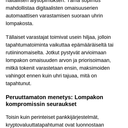
haitallisen älysopimuksen. Tämä sopimus
mahdollistaa digitaalisten omaisuuserien
automaattisen varastamisen suoraan uhrin
lompakosta.
Tällaiset varastajat toimivat usein hiljaa, jolloin
tapahtumatoiminta vaikuttaa epämääräiseltä tai
rutiininomaiselta. Jotkut pystyvät arvioimaan
lompakon omaisuuden arvon ja priorisoimaan,
mitkä tokenit varastetaan ensin, maksimoiden
vahingot ennen kuin uhri tajuaa, mitä on
tapahtunut.
Peruuttamaton menetys: Lompakon
kompromissin seuraukset
Toisin kuin perinteiset pankkijärjestelmät,
kryptovaluuttatapahtumat ovat luonnostaan