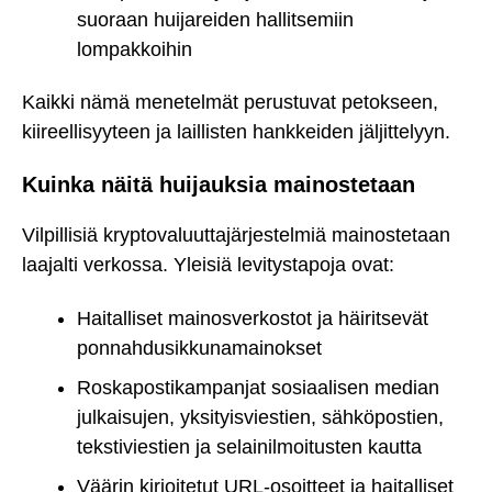
suoraan huijareiden hallitsemiin
lompakkoihin
Kaikki nämä menetelmät perustuvat petokseen,
kiireellisyyteen ja laillisten hankkeiden jäljittelyyn.
Kuinka näitä huijauksia mainostetaan
Vilpillisiä kryptovaluuttajärjestelmiä mainostetaan
laajalti verkossa. Yleisiä levitystapoja ovat:
Haitalliset mainosverkostot ja häiritsevät
ponnahdusikkunamainokset
Roskapostikampanjat sosiaalisen median
julkaisujen, yksityisviestien, sähköpostien,
tekstiviestien ja selainilmoitusten kautta
Väärin kirjoitetut URL-osoitteet ja haitalliset