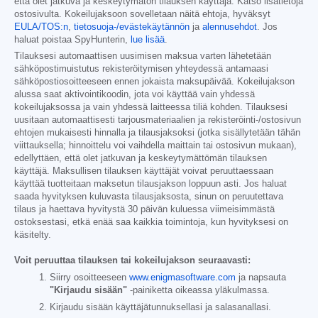
että olet jatkuva ja keskeytymätön tilauksen käyttäjä. Katso lisätietoja
ostosivulta. Kokeilujaksoon sovelletaan näitä ehtoja, hyväksyt
EULA/TOS:n
,
tietosuoja-/evästekäytännön
ja
alennusehdot
. Jos
haluat poistaa SpyHunterin,
lue lisää
.
Tilauksesi automaattisen uusimisen maksua varten lähetetään
sähköpostimuistutus rekisteröitymisen yhteydessä antamaasi
sähköpostiosoitteeseen ennen jokaista maksupäivää. Kokeilujakson
alussa saat aktivointikoodin, jota voi käyttää vain yhdessä
kokeilujaksossa ja vain yhdessä laitteessa tiliä kohden. Tilauksesi
uusitaan automaattisesti tarjousmateriaalien ja rekisteröinti-/ostosivun
ehtojen mukaisesti hinnalla ja tilausjaksoksi (jotka sisällytetään tähän
viittauksella; hinnoittelu voi vaihdella maittain tai ostosivun mukaan),
edellyttäen, että olet jatkuvan ja keskeytymättömän tilauksen
käyttäjä. Maksullisen tilauksen käyttäjät voivat peruuttaessaan
käyttää tuotteitaan maksetun tilausjakson loppuun asti. Jos haluat
saada hyvityksen kuluvasta tilausjaksosta, sinun on peruutettava
tilaus ja haettava hyvitystä 30 päivän kuluessa viimeisimmästä
ostoksestasi, etkä enää saa kaikkia toimintoja, kun hyvityksesi on
käsitelty.
Voit peruuttaa tilauksen tai kokeilujakson seuraavasti:
Siirry osoitteeseen
www.enigmasoftware.com
ja napsauta
"Kirjaudu sisään"
-painiketta oikeassa yläkulmassa.
Kirjaudu sisään käyttäjätunnuksellasi ja salasanallasi.