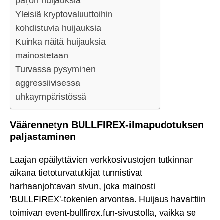
paljon huijauksia
Yleisiä kryptovaluuttoihin
kohdistuvia huijauksia
Kuinka näitä huijauksia
mainostetaan
Turvassa pysyminen
aggressiivisessa
uhkaympäristössä
Väärennetyn BULLFIREX-ilmapudotuksen
paljastaminen
Laajan epäilyttävien verkkosivustojen tutkinnan
aikana tietoturvatutkijat tunnistivat
harhaanjohtavan sivun, joka mainosti
'BULLFIREX'-tokenien arvontaa. Huijaus havaittiin
toimivan event-bullfirex.fun-sivustolla, vaikka se