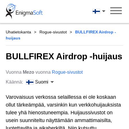
Skip
to
Suomi
content
Uhatietokanta
Rogue-sivustot
BULLFIREX Airdrop -
huijaus
BULLFIREX Airdrop -huijaus
Vuonna
Mezo
vuonna
Rogue-sivustot
Käännä:
Suomi
Varovaisuus verkossa selaillessa ei ole koskaan
ollut tärkeämpää, varsinkin kun verkkohuijauksista
tulee yhä hienostuneempia. Huijaussivustot on
usein suunniteltu näyttämään ammattimaisilta,
luotettavilta ja aikaherkiltä. Niin kutsuttu