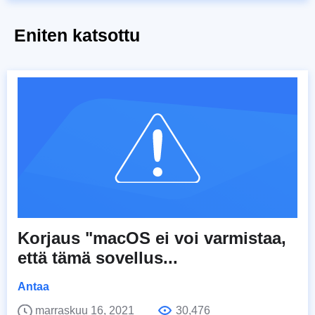
Eniten katsottu
Korjaus "macOS ei voi varmistaa,
että tämä sovellus...
Antaa
marraskuu 16, 2021
30,476