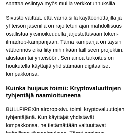
saattaa esiintyä myös muilla verkkotunnuksilla.
Sivusto väittää, että varhaisilla käyttöönottajilla ja
yhteisön jäsenillä on rajoitetun ajan mahdollisuus
osallistua yksinoikeudella järjestettävään token-
ilmadrop-kampanjaan. Tämä kampanja on täysin
väärennös eikä liity mihinkään lailliseen projektiin,
alustaan tai yhteisöön. Sen ainoa tarkoitus on
houkutella käyttäjiä yhdistämään digitaaliset
lompakkonsa.
Kuinka huijaus toimii: Kryptovaluuttojen
tyhjentäjä naamioituneena
BULLFIREXin airdrop-sivu toimii kryptovaluuttojen
tyhjentäjänä. Kun käyttäjät yhdistävät
lompakkonsa, he tietämättään valtuuttavat