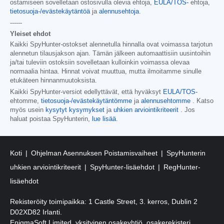
ostamiseen sovelletaan ostosivulla olevia ehtoja,
EULA/TOS-
ehtoja,
tietosuoja-/evästekäytäntöä
ja
alennusehtoja
.
------
Yleiset ehdot
Kaikki SpyHunter-ostokset alennetulla hinnalla ovat voimassa tarjotun
alennetun tilausjakson ajan. Tämän jälkeen automaattisiin uusintoihin
ja/tai tuleviin ostoksiin sovelletaan kulloinkin voimassa olevaa
normaalia hintaa. Hinnat voivat muuttua, mutta ilmoitamme sinulle
etukäteen hinnanmuutoksista.
Kaikki SpyHunter-versiot edellyttävät, että hyväksyt
EULA/TOS-
ehtomme,
tietosuoja-/evästekäytäntömme
ja
alennusehtomme
. Katso
myös usein
kysytyt kysymykset
ja
uhkien arviointikriteerit
. Jos
haluat poistaa SpyHunterin,
lue lisää
.
Koti
Ohjelman Asennuksen Poistamisvaiheet
SpyHunterin
uhkien arviointikriteerit
SpyHunter-lisäehdot
RegHunter-
lisäehdot
Rekisteröity toimipaikka: 1 Castle Street, 3. kerros, Dublin 2
D02XD82 Irlanti.
EnigmaSoft Limited, yksityinen osakeyhtiö, osakerekisteri