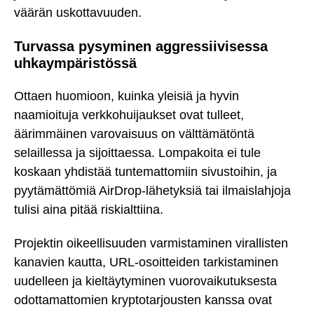
väärän uskottavuuden.
Turvassa pysyminen aggressiivisessa
uhkaympäristössä
Ottaen huomioon, kuinka yleisiä ja hyvin
naamioituja verkkohuijaukset ovat tulleet,
äärimmäinen varovaisuus on välttämätöntä
selaillessa ja sijoittaessa. Lompakoita ei tule
koskaan yhdistää tuntemattomiin sivustoihin, ja
pyytämättömiä AirDrop-lähetyksiä tai ilmaislahjoja
tulisi aina pitää riskialttiina.
Projektin oikeellisuuden varmistaminen virallisten
kanavien kautta, URL-osoitteiden tarkistaminen
uudelleen ja kieltäytyminen vuorovaikutuksesta
odottamattomien kryptotarjousten kanssa ovat