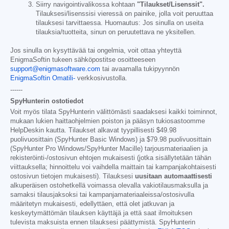
Siirry navigointivalikossa kohtaan
"Tilaukset/Lisenssit".
Tilauksesi/lisenssisi vieressä on painike, jolla voit peruuttaa
tilauksesi tarvittaessa. Huomautus: Jos sinulla on useita
tilauksia/tuotteita, sinun on peruutettava ne yksitellen.
Jos sinulla on kysyttävää tai ongelmia, voit ottaa yhteyttä
EnigmaSoftin tukeen sähköpostitse osoitteeseen
support@enigmasoftware.com
tai avaamalla tukipyynnön
EnigmaSoftin Omatili-
verkkosivustolla.
------
SpyHunterin ostotiedot
Voit myös tilata SpyHunterin välittömästi saadaksesi kaikki toiminnot,
mukaan lukien haittaohjelmien poiston ja pääsyn tukiosastoomme
HelpDeskin kautta. Tilaukset alkavat tyypillisesti
$49.98
puolivuosittain (SpyHunter Basic Windows) ja
$79.98
puolivuosittain
(SpyHunter Pro Windows/SpyHunter Macille) tarjousmateriaalien ja
rekisteröinti-/ostosivun ehtojen mukaisesti (jotka sisällytetään tähän
viittauksella; hinnoittelu voi vaihdella maittain tai kampanjakohtaisesti
ostosivun tietojen mukaisesti). Tilauksesi
uusitaan automaattisesti
alkuperäisen ostohetkellä voimassa olevalla vakiotilausmaksulla ja
samaksi tilausjaksoksi tai kampanjamateriaaleissa/ostosivulla
määritetyn mukaisesti, edellyttäen, että olet jatkuvan ja
keskeytymättömän tilauksen käyttäjä ja että saat ilmoituksen
tulevista maksuista ennen tilauksesi päättymistä. SpyHunterin