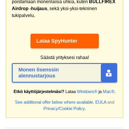
poistamaan monenlaisia uhkia, kuten
BULLFIREX
Airdrop -huijaus
, sekä yksi-yksi-tekninen
tukipalvelu.
Lataa SpyHunter
Säästä yrityksesi rahaa!
Monen lisenssin
alennustarjous
Etkö käyttöjärjestelmäsi?
Lataa
Windows®
ja
Mac®
.
See additional offer below where available.
EULA
and
Privacy/Cookie Policy
.