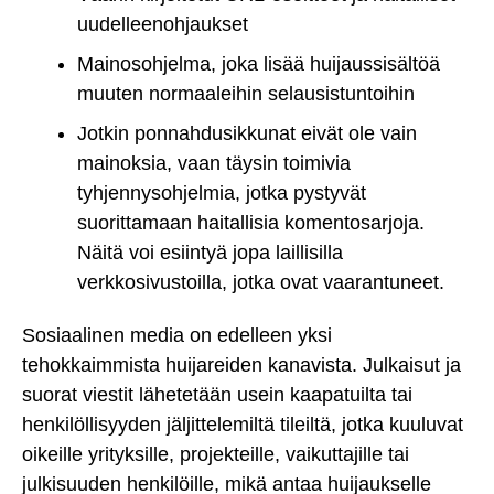
uudelleenohjaukset
Mainosohjelma, joka lisää huijaussisältöä
muuten normaaleihin selausistuntoihin
Jotkin ponnahdusikkunat eivät ole vain
mainoksia, vaan täysin toimivia
tyhjennysohjelmia, jotka pystyvät
suorittamaan haitallisia komentosarjoja.
Näitä voi esiintyä jopa laillisilla
verkkosivustoilla, jotka ovat vaarantuneet.
Sosiaalinen media on edelleen yksi
tehokkaimmista huijareiden kanavista. Julkaisut ja
suorat viestit lähetetään usein kaapatuilta tai
henkilöllisyyden jäljittelemiltä tileiltä, jotka kuuluvat
oikeille yrityksille, projekteille, vaikuttajille tai
julkisuuden henkilöille, mikä antaa huijaukselle