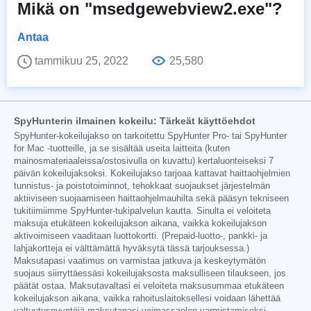
Mikä on "msedgewebview2.exe"?
Antaa
tammikuu 25, 2022
25,580
SpyHunterin ilmainen kokeilu: Tärkeät käyttöehdot
SpyHunter-kokeilujakso on tarkoitettu SpyHunter Pro- tai SpyHunter
for Mac -tuotteille, ja se sisältää useita laitteita (kuten
mainosmateriaaleissa/ostosivulla on kuvattu) kertaluonteiseksi 7
päivän kokeilujaksoksi. Kokeilujakso tarjoaa kattavat haittaohjelmien
tunnistus- ja poistotoiminnot, tehokkaat suojaukset järjestelmän
aktiiviseen suojaamiseen haittaohjelmauhilta sekä pääsyn tekniseen
tukitiimiimme SpyHunter-tukipalvelun kautta. Sinulta ei veloiteta
maksuja etukäteen kokeilujakson aikana, vaikka kokeilujakson
aktivoimiseen vaaditaan luottokortti. (Prepaid-luotto-, pankki- ja
lahjakortteja ei välttämättä hyväksytä tässä tarjouksessa.)
Maksutapasi vaatimus on varmistaa jatkuva ja keskeytymätön
suojaus siirryttäessäsi kokeilujaksosta maksulliseen tilaukseen, jos
päätät ostaa. Maksutavaltasi ei veloiteta maksusummaa etukäteen
kokeilujakson aikana, vaikka rahoituslaitoksellesi voidaan lähettää
valtuutuspyyntöjä maksutapasi voimassaolon varmistamiseksi