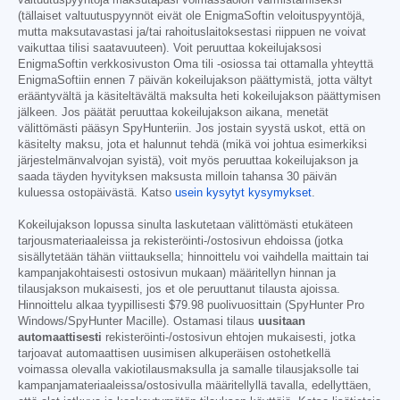
(tällaiset valtuutuspyynnöt eivät ole EnigmaSoftin veloituspyyntöjä,
mutta maksutavastasi ja/tai rahoituslaitoksestasi riippuen ne voivat
vaikuttaa tilisi saatavuuteen). Voit peruuttaa kokeilujaksosi
EnigmaSoftin verkkosivuston Oma tili -osiossa tai ottamalla yhteyttä
EnigmaSoftiin ennen 7 päivän kokeilujakson päättymistä, jotta vältyt
erääntyvältä ja käsiteltävältä maksulta heti kokeilujakson päättymisen
jälkeen. Jos päätät peruuttaa kokeilujakson aikana, menetät
välittömästi pääsyn SpyHunteriin. Jos jostain syystä uskot, että on
käsitelty maksu, jota et halunnut tehdä (mikä voi johtua esimerkiksi
järjestelmänvalvojan syistä), voit myös peruuttaa kokeilujakson ja
saada täyden hyvityksen maksusta milloin tahansa 30 päivän
kuluessa ostopäivästä. Katso
usein kysytyt kysymykset
.
Kokeilujakson lopussa sinulta laskutetaan välittömästi etukäteen
tarjousmateriaaleissa ja rekisteröinti-/ostosivun ehdoissa (jotka
sisällytetään tähän viittauksella; hinnoittelu voi vaihdella maittain tai
kampanjakohtaisesti ostosivun mukaan) määritellyn hinnan ja
tilausjakson mukaisesti, jos et ole peruuttanut tilausta ajoissa.
Hinnoittelu alkaa tyypillisesti
$79.98
puolivuosittain (SpyHunter Pro
Windows/SpyHunter Macille). Ostamasi tilaus
uusitaan
automaattisesti
rekisteröinti-/ostosivun ehtojen mukaisesti, jotka
tarjoavat automaattisen uusimisen alkuperäisen ostohetkellä
voimassa olevalla vakiotilausmaksulla ja samalle tilausjaksolle tai
kampanjamateriaaleissa/ostosivulla määritellyllä tavalla, edellyttäen,