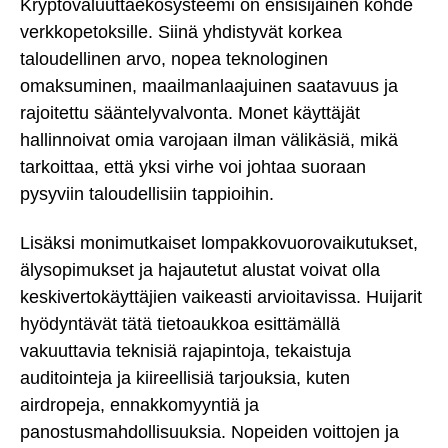
Kryptovaluuttaekosysteemi on ensisijainen kohde
verkkopetoksille. Siinä yhdistyvät korkea
taloudellinen arvo, nopea teknologinen
omaksuminen, maailmanlaajuinen saatavuus ja
rajoitettu sääntelyvalvonta. Monet käyttäjät
hallinnoivat omia varojaan ilman välikäsiä, mikä
tarkoittaa, että yksi virhe voi johtaa suoraan
pysyviin taloudellisiin tappioihin.
Lisäksi monimutkaiset lompakkovuorovaikutukset,
älysopimukset ja hajautetut alustat voivat olla
keskivertokäyttäjien vaikeasti arvioitavissa. Huijarit
hyödyntävät tätä tietoaukkoa esittämällä
vakuuttavia teknisiä rajapintoja, tekaistuja
auditointeja ja kiireellisiä tarjouksia, kuten
airdropeja, ennakkomyyntiä ja
panostusmahdollisuuksia. Nopeiden voittojen ja