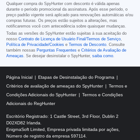
Qualquer compra do SpyHunter com desconto é válida apenas
durante o período promocional da assinatura. Após esse período, o
preço padrão vigente será aplicado para renovações automáticas e/ou
compras futuras. Os preços estão sujeitos a alterações, mas
notificaremos você com antecedência sobre quaisquer mudanças.
Todas as versões do SpyHunter estão sujeitas à sua aceitação do
nosso
Contrato de Licença de Usuário Final/Termos de Serviço
,
Política de Privacidade/Cookies
e
Termos de Desconto
. Consulte
também nossas
Perguntas Frequentes
e
Critérios de Avaliação de
Ameaças
. Se desejar desinstalar o SpyHunter,
saiba como
.
Página Inicial
Etapas de Desinstalação do Programa
Critérios de avaliação de ameaças do SpyHunter
Termos e
Condições Adicionais do SpyHunter
Termos e Condições
Adicionais do RegHunter
Escritório Registrado: 1 Castle Street, 3rd Floor, Dublin 2
D02XD82 Irlanda.
EnigmaSoft Limited, Empresa privada limitada por ações,
Número de registro da empresa 597114.