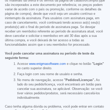
os materiais da oferta e os termos da página de cadastro/compra (que
são incorporados a este documento por referência; os preços podem
variar de acordo com o país ou promoção, conforme os detalhes da
página de compra), desde que você seja um usuário contínuo e
ininterrupto da assinatura. Para usuários com assinatura paga, em
caso de cancelamento, você continuará tendo acesso ao(s) seu(s)
produto(s) até o final do período de assinatura paga. Se desejar
receber um reembolso referente ao período de assinatura atual, você
deve cancelar e solicitar o reembolso em até 30 dias após a sua
última compra, e você deixará de ter acesso a todas as
funcionalidades assim que o seu reembolso for processado.
Você pode cancelar uma assinatura ou período de teste da
seguinte forma:
Acesse
www.enigmasoftware.com
e clique no botão
"Login"
no canto superior direito.
Faça login com seu nome de usuário e senha.
No menu de navegação, acesse
"Pedidos/Licenças".
Ao
lado do seu pedido/licença, você encontrará um botão para
cancelar sua assinatura, se aplicável. Observação: se você
tiver vários pedidos/produtos, será necessário cancelá-los
individualmente.
Caso tenha alguma dúvida ou problema, você pode entrar em contato