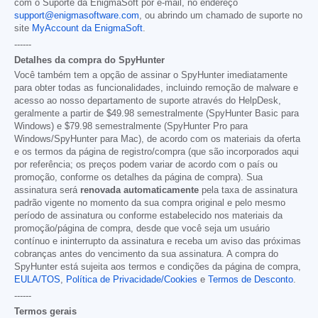
com o Suporte da EnigmaSoft por e-mail, no endereço
support@enigmasoftware.com
, ou abrindo um chamado de suporte no
site
MyAccount da EnigmaSoft
.
------
Detalhes da compra do SpyHunter
Você também tem a opção de assinar o SpyHunter imediatamente
para obter todas as funcionalidades, incluindo remoção de malware e
acesso ao nosso departamento de suporte através do HelpDesk,
geralmente a partir de
$49.98
semestralmente (SpyHunter Basic para
Windows) e
$79.98
semestralmente (SpyHunter Pro para
Windows/SpyHunter para Mac), de acordo com os materiais da oferta
e os termos da página de registro/compra (que são incorporados aqui
por referência; os preços podem variar de acordo com o país ou
promoção, conforme os detalhes da página de compra). Sua
assinatura será
renovada automaticamente
pela taxa de assinatura
padrão vigente no momento da sua compra original e pelo mesmo
período de assinatura ou conforme estabelecido nos materiais da
promoção/página de compra, desde que você seja um usuário
contínuo e ininterrupto da assinatura e receba um aviso das próximas
cobranças antes do vencimento da sua assinatura. A compra do
SpyHunter está sujeita aos termos e condições da página de compra,
EULA/TOS
,
Política de Privacidade/Cookies
e
Termos de Desconto
.
------
Termos gerais