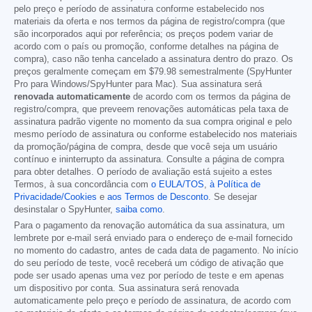
pelo preço e período de assinatura conforme estabelecido nos
materiais da oferta e nos termos da página de registro/compra (que
são incorporados aqui por referência; os preços podem variar de
acordo com o país ou promoção, conforme detalhes na página de
compra), caso não tenha cancelado a assinatura dentro do prazo. Os
preços geralmente começam em
$79.98
semestralmente (SpyHunter
Pro para Windows/SpyHunter para Mac). Sua assinatura será
renovada automaticamente
de acordo com os termos da página de
registro/compra, que preveem renovações automáticas pela taxa de
assinatura padrão vigente no momento da sua compra original e pelo
mesmo período de assinatura ou conforme estabelecido nos materiais
da promoção/página de compra, desde que você seja um usuário
contínuo e ininterrupto da assinatura. Consulte a página de compra
para obter detalhes. O período de avaliação está sujeito a estes
Termos, à sua concordância com
o EULA/TOS
,
à Política de
Privacidade/Cookies
e
aos Termos de Desconto
. Se desejar
desinstalar o SpyHunter,
saiba como
.
Para o pagamento da renovação automática da sua assinatura, um
lembrete por e-mail será enviado para o endereço de e-mail fornecido
no momento do cadastro, antes de cada data de pagamento. No início
do seu período de teste, você receberá um código de ativação que
pode ser usado apenas uma vez por período de teste e em apenas
um dispositivo por conta. Sua assinatura será renovada
automaticamente pelo preço e período de assinatura, de acordo com