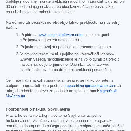
obdobje naročnine, morate preklicati naročnino in zaprositi za vračilo v
30 dneh od zadnjega nakupa, po obdelavi vračila pa boste takoj
prenehali prejemati polno funkcionalnost.
Naročnino ali preizkusno obdobje lahko prekličete na naslednji
način:
Pojdite na
www.enigmasoftware.com
in kliknite gumb
»Prijava«
v zgornjem desnem kotu.
Prijavite se s svojim uporabniškim imenom in geslom.
V navigacijskem meniju pojdite na
»Naročilo/Licence«.
Zraven vašega naročila/licence je na voljo gumb za preklic
naročnine, če je to primerno. Opomba: Če imate več
naročil/izdelkov, jih boste morali preklicati posamično.
Če imate kakršna koli vprašanja ali težave, se lahko obrnete na
podporo EnigmaSoft po e-pošti na
support@enigmasoftware.com
ali
tako, da odprete zahtevo za podporo na spletni strani
EnigmaSoft
MyAccount
.
------
Podrobnosti o nakupu SpyHunterja
Prav tako se lahko takoj naročite na SpyHunter za polno
funkcionalnost, vključno z odstranitvijo zlonamerne programske
opreme in dostopom do našega oddelka za podporo prek naše službe