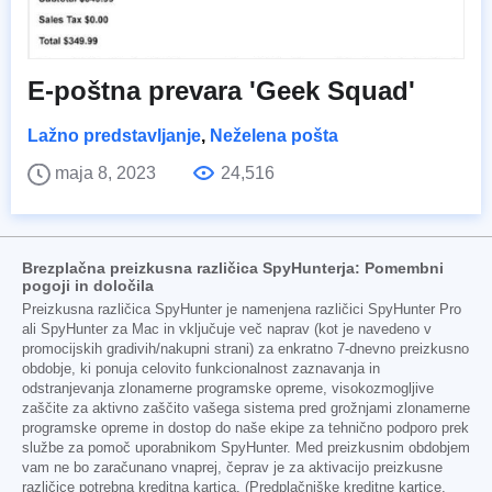
E-poštna prevara 'Geek Squad'
Lažno predstavljanje
,
Neželena pošta
maja 8, 2023
24,516
Brezplačna preizkusna različica SpyHunterja: Pomembni
pogoji in določila
Preizkusna različica SpyHunter je namenjena različici SpyHunter Pro
ali SpyHunter za Mac in vključuje več naprav (kot je navedeno v
promocijskih gradivih/nakupni strani) za enkratno 7-dnevno preizkusno
obdobje, ki ponuja celovito funkcionalnost zaznavanja in
odstranjevanja zlonamerne programske opreme, visokozmogljive
zaščite za aktivno zaščito vašega sistema pred grožnjami zlonamerne
programske opreme in dostop do naše ekipe za tehnično podporo prek
službe za pomoč uporabnikom SpyHunter. Med preizkusnim obdobjem
vam ne bo zaračunano vnaprej, čeprav je za aktivacijo preizkusne
različice potrebna kreditna kartica. (Predplačniške kreditne kartice,