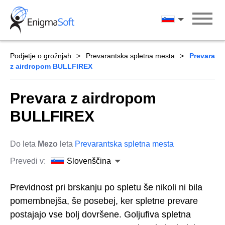
Skip
to
Slovenščina
content
Podjetje o grožnjah
Prevarantska spletna mesta
Prevara
z airdropom BULLFIREX
Prevara z airdropom
BULLFIREX
Do leta
Mezo
leta
Prevarantska spletna mesta
Prevedi v:
Slovenščina
Previdnost pri brskanju po spletu še nikoli ni bila
pomembnejša, še posebej, ker spletne prevare
postajajo vse bolj dovršene. Goljufiva spletna