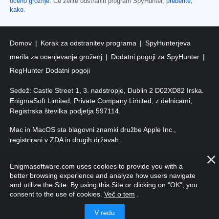
oceno grožnje
. Če želite odstraniti program SpyHunter,
preberite,
kako
.
Domov
Korak za odstranitev programa
SpyHunterjeva
merila za ocenjevanje groženj
Dodatni pogoji za SpyHunter
RegHunter Dodatni pogoji
Sedež: Castle Street 1, 3. nadstropje, Dublin 2 D02XD82 Irska.
EnigmaSoft Limited, Private Company Limited, z delnicami,
Registrska številka podjetja 597114.
Mac in MacOS sta blagovni znamki družbe Apple Inc.,
registrirani v ZDA in drugih državah.
Avtorske pravice 2016–
2026
. EnigmaSoft Ltd. Vse pravice
Enigmasoftware.com uses cookies to provide you with a
pridržane.
better browsing experience and analyze how users navigate
and utilize the Site. By using this Site or clicking on "OK", you
consent to the use of cookies.
Več o tem
.