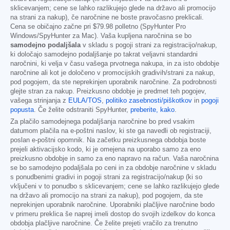
sklicevanjem; cene se lahko razlikujejo glede na državo ali promocijo
na strani za nakup), če naročnine ne boste pravočasno preklicali.
Cena se običajno začne pri
$79.98
polletno (SpyHunter Pro
Windows/SpyHunter za Mac). Vaša kupljena naročnina se bo
samodejno podaljšala
v skladu s pogoji strani za registracijo/nakup,
ki določajo samodejno podaljšanje po takrat veljavni standardni
naročnini, ki velja v času vašega prvotnega nakupa, in za isto obdobje
naročnine ali kot je določeno v promocijskih gradivih/strani za nakup,
pod pogojem, da ste neprekinjen uporabnik naročnine. Za podrobnosti
glejte stran za nakup. Preizkusno obdobje je predmet teh pogojev,
vašega strinjanja z
EULA/TOS
,
politiko zasebnosti/piškotkov
in
pogoji
popusta
. Če želite odstraniti SpyHunter,
preberite, kako
.
Za plačilo samodejnega podaljšanja naročnine bo pred vsakim
datumom plačila na e-poštni naslov, ki ste ga navedli ob registraciji,
poslan e-poštni opomnik. Na začetku preizkusnega obdobja boste
prejeli aktivacijsko kodo, ki je omejena na uporabo samo za eno
preizkusno obdobje in samo za eno napravo na račun. Vaša naročnina
se bo samodejno podaljšala po ceni in za obdobje naročnine v skladu
s ponudbenimi gradivi in pogoji strani za registracijo/nakup (ki so
vključeni v to ponudbo s sklicevanjem; cene se lahko razlikujejo glede
na državo ali promocijo na strani za nakup), pod pogojem, da ste
neprekinjen uporabnik naročnine. Uporabniki plačljive naročnine bodo
v primeru preklica še naprej imeli dostop do svojih izdelkov do konca
obdobja plačljive naročnine. Če želite prejeti vračilo za trenutno