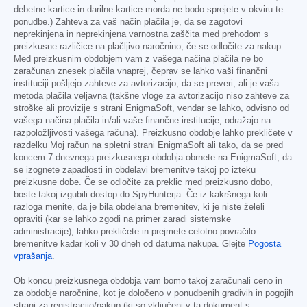
debetne kartice in darilne kartice morda ne bodo sprejete v okviru te
ponudbe.) Zahteva za vaš način plačila je, da se zagotovi
neprekinjena in neprekinjena varnostna zaščita med prehodom s
preizkusne različice na plačljivo naročnino, če se odločite za nakup.
Med preizkusnim obdobjem vam z vašega načina plačila ne bo
zaračunan znesek plačila vnaprej, čeprav se lahko vaši finančni
instituciji pošljejo zahteve za avtorizacijo, da se preveri, ali je vaša
metoda plačila veljavna (takšne vloge za avtorizacijo niso zahteve za
stroške ali provizije s strani EnigmaSoft, vendar se lahko, odvisno od
vašega načina plačila in/ali vaše finančne institucije, odražajo na
razpoložljivosti vašega računa). Preizkusno obdobje lahko prekličete v
razdelku Moj račun na spletni strani EnigmaSoft ali tako, da se pred
koncem 7-dnevnega preizkusnega obdobja obrnete na EnigmaSoft, da
se izognete zapadlosti in obdelavi bremenitve takoj po izteku
preizkusne dobe. Če se odločite za preklic med preizkusno dobo,
boste takoj izgubili dostop do SpyHunterja. Če iz kakršnega koli
razloga menite, da je bila obdelana bremenitev, ki je niste želeli
opraviti (kar se lahko zgodi na primer zaradi sistemske
administracije), lahko prekličete in prejmete celotno povračilo
bremenitve kadar koli v 30 dneh od datuma nakupa. Glejte
Pogosta
vprašanja
.
Ob koncu preizkusnega obdobja vam bomo takoj zaračunali ceno in
za obdobje naročnine, kot je določeno v ponudbenih gradivih in pogojih
strani za registracijo/nakup (ki so vključeni v ta dokument s