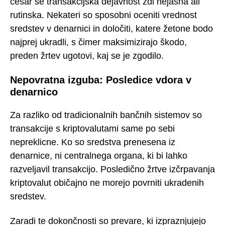
česar se transakcijska dejavnost zdi nejasna ali
rutinska. Nekateri so sposobni oceniti vrednost
sredstev v denarnici in določiti, katere žetone bodo
najprej ukradli, s čimer maksimizirajo škodo,
preden žrtev ugotovi, kaj se je zgodilo.
Nepovratna izguba: Posledice vdora v
denarnico
Za razliko od tradicionalnih bančnih sistemov so
transakcije s kriptovalutami same po sebi
nepreklicne. Ko so sredstva prenesena iz
denarnice, ni centralnega organa, ki bi lahko
razveljavil transakcijo. Posledično žrtve izčrpavanja
kriptovalut običajno ne morejo povrniti ukradenih
sredstev.
Zaradi te dokončnosti so prevare, ki izpraznjujejo