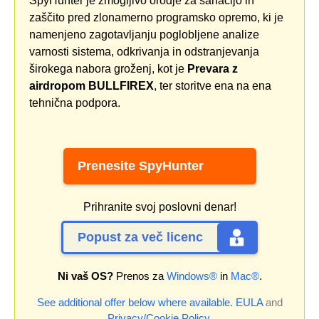
SpyHunter je zmogljivo orodje za sanacijo in
zaščito pred zlonamerno programsko opremo, ki je
namenjeno zagotavljanju poglobljene analize
varnosti sistema, odkrivanja in odstranjevanja
širokega nabora groženj, kot je
Prevara z
airdropom BULLFIREX
, ter storitve ena na ena
tehnična podpora.
Prenesite SpyHunter
Prihranite svoj poslovni denar!
Popust za več licenc
Ni vaš OS?
Prenos za
Windows®
in
Mac®
.
See additional offer below where available.
EULA
and
Privacy/Cookie Policy
.