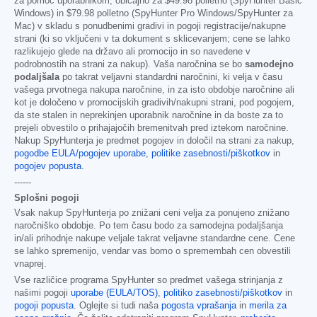
za pomoč uporabnikom, običajno za
$49.98
polletno (SpyHunter Basic
Windows) in
$79.98
polletno (SpyHunter Pro Windows/SpyHunter za
Mac) v skladu s ponudbenimi gradivi in pogoji registracije/nakupne
strani (ki so vključeni v ta dokument s sklicevanjem; cene se lahko
razlikujejo glede na državo ali promocijo in so navedene v
podrobnostih na strani za nakup). Vaša naročnina se bo
samodejno
podaljšala
po takrat veljavni standardni naročnini, ki velja v času
vašega prvotnega nakupa naročnine, in za isto obdobje naročnine ali
kot je določeno v promocijskih gradivih/nakupni strani, pod pogojem,
da ste stalen in neprekinjen uporabnik naročnine in da boste za to
prejeli obvestilo o prihajajočih bremenitvah pred iztekom naročnine.
Nakup SpyHunterja je predmet pogojev in določil na strani za nakup,
pogodbe EULA/pogojev uporabe
,
politike zasebnosti/piškotkov
in
pogojev popusta
.
------
Splošni pogoji
Vsak nakup SpyHunterja po znižani ceni velja za ponujeno znižano
naročniško obdobje. Po tem času bodo za samodejna podaljšanja
in/ali prihodnje nakupe veljale takrat veljavne standardne cene. Cene
se lahko spremenijo, vendar vas bomo o spremembah cen obvestili
vnaprej.
Vse različice programa SpyHunter so predmet vašega strinjanja z
našimi pogoji
uporabe (EULA/TOS)
,
politiko zasebnosti/piškotkov
in
pogoji popusta
. Oglejte si tudi naša
pogosta vprašanja
in
merila za