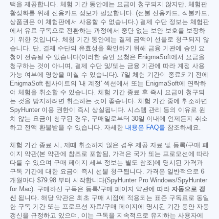
택을 제공합니다. 체험 기간 동안에는 요금이 청구되지 않지만, 체험판
활성화를 위해 신용카드 정보가 필요합니다. (선불 신용카드, 직불카드,
상품권은 이 체험판에서 사용할 수 없습니다.) 결제 수단 정보는 체험판
에서 유료 구독으로 전환하는 과정에서 중단 없는 보안 보호를 보장하
기 위한 것입니다. 체험 기간 동안에는 결제 금액이 선불로 청구되지 않
습니다. 단, 결제 수단의 유효성을 확인하기 위해 금융 기관에 승인 요
청이 전송될 수 있습니다(이러한 승인 요청은 EnigmaSoft에서 요금을
청구하는 것이 아니며, 결제 수단 및/또는 금융 기관에 따라 계정 사용
가능 여부에 영향을 미칠 수 있습니다). 7일 체험 기간이 종료되기 전에
EnigmaSoft 웹사이트의 '내 계정' 섹션에서 또는 EnigmaSoft에 연락하
여 체험을 취소할 수 있습니다. 체험 기간 종료 후 즉시 요금이 청구되
는 것을 방지하려면 취소하는 것이 좋습니다. 체험 기간 중에 취소하면
SpyHunter 이용 권한이 즉시 상실됩니다. 시스템 관리 등의 이유로 원
치 않는 요금이 청구된 경우, 구매일로부터 30일 이내에 언제든지 취소
하고 전액 환불받을 수 있습니다. 자세한
내용은 FAQ를
참조하세요.
체험 기간 종료 시, 제때 취소하지 않은 경우 제공 자료 및 등록/구매 페
이지 약관(본 약관에 참조로 포함됨, 가격은 국가 또는 프로모션에 따라
다를 수 있으며 구매 페이지 세부 정보는 별도 참조)에 명시된 가격과
구독 기간에 대한 요금이 즉시 선불 청구됩니다. 가격은 일반적으로 6
개월마다
$79.98
부터 시작합니다(SpyHunter Pro Windows/SpyHunter
for Mac). 구매하신 구독은 등록/구매 페이지 약관에 따라
자동으로 갱
신
됩니다. 해당 약관은 최초 구매 시점에 적용되는 표준 구독료로 동일
한 구독 기간 또는 프로모션 자료/구매 페이지에 명시된 기간 동안 자동
갱신을 규정하고 있으며, 이는 구독을 지속적으로 유지하는 사용자에