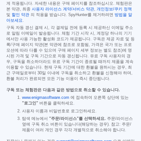
게 적용됩니다. 자세한 내용은 구매 페이지를 참조하십시오. 체험판은
본 약관, 최종
사용자 라이선스 계약/서비스 약관
,
개인정보/쿠키 정책
및
할인 약관
의 적용을 받습니다. SpyHunter를 제거하려면
방법을 알
아보세요
.
구독 자동 갱신 결제 시, 각 결제일 전에 등록 시 제공하신 이메일 주소
로 알림 이메일이 발송됩니다. 체험 기간 시작 시, 계정당 하나의 기기
에서만 사용 가능한 활성화 코드가 제공됩니다. 구독은 제공 자료 및 등
록/구매 페이지 약관(본 약관에 참조로 포함됨, 가격은 국가 또는 프로
모션에 따라 다를 수 있으며 구매 페이지 세부 정보는 별도 참조)에 명
시된 가격 및 구독 기간으로 자동 갱신됩니다. 유료 구독 사용자의 경
우, 구독을 취소하더라도 유료 구독 기간이 종료될 때까지 제품을 계속
이용할 수 있습니다. 현재 구독 기간에 대한 환불을 원하시는 경우, 최
근 구매일로부터 30일 이내에 구독을 취소하고 환불을 신청해야 하며,
환불 처리가 완료되면 모든 기능 이용이 즉시 중단됩니다.
구독 또는 체험판은 다음과 같은 방법으로 취소할 수 있습니다.
www.enigmasoftware.com
에 접속하여 오른쪽 상단에 있는
"로그인"
버튼을 클릭하세요.
사용자 이름과 비밀번호로 로그인하세요.
탐색 메뉴에서
"주문/라이선스"를 선택하세요.
주문/라이선스
옆에 구독 취소 버튼이 있습니다(해당하는 경우). 참고: 주문/
제품이 여러 개인 경우 각각 개별적으로 취소해야 합니다.