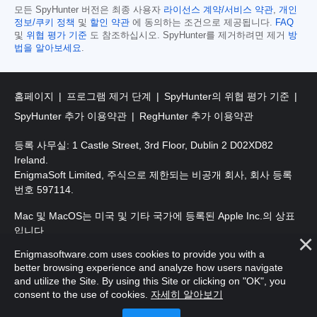
모든 SpyHunter 버전은 최종 사용자
라이선스 계약/서비스 약관
,
개인
정보/쿠키 정책
및
할인 약관
에 동의하는 조건으로 제공됩니다.
FAQ
및
위협 평가 기준
도 참조하십시오. SpyHunter를 제거하려면 제거
방
법을 알아보세요
.
홈페이지
프로그램 제거 단계
SpyHunter의 위협 평가 기준
SpyHunter 추가 이용약관
RegHunter 추가 이용약관
등록 사무실: 1 Castle Street, 3rd Floor, Dublin 2 D02XD82
Ireland.
EnigmaSoft Limited, 주식으로 제한되는 비공개 회사, 회사 등록
번호 597114.
Mac 및 MacOS는 미국 및 기타 국가에 등록된 Apple Inc.의 상표
입니다.
Enigmasoftware.com uses cookies to provide you with a
저작권 2016-
2026
. EnigmaSoft Ltd. 판권 소유.
better browsing experience and analyze how users navigate
and utilize the Site. By using this Site or clicking on "OK", you
consent to the use of cookies.
자세히 알아보기