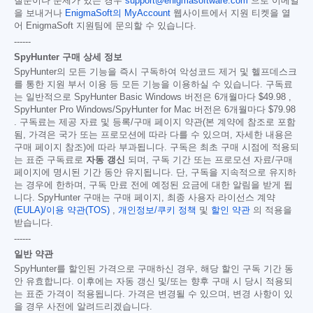
질문이나 문제가 있는 경우
support@enigmasoftware.com
으로 이메일
을 보내거나
EnigmaSoft의 MyAccount
웹사이트에서 지원 티켓을 열
어 EnigmaSoft 지원팀에 문의할 수 있습니다.
------
SpyHunter 구매 상세 정보
SpyHunter의 모든 기능을 즉시 구독하여 악성코드 제거 및 헬프데스크
를 통한 지원 부서 이용 등 모든 기능을 이용하실 수 있습니다. 구독료
는 일반적으로 SpyHunter Basic Windows 버전은 6개월마다
$49.98
,
SpyHunter Pro Windows/SpyHunter for Mac 버전은 6개월마다
$79.98
. 구독료는 제공 자료 및 등록/구매 페이지 약관(본 계약에 참조로 포함
됨, 가격은 국가 또는 프로모션에 따라 다를 수 있으며, 자세한 내용은
구매 페이지 참조)에 따라 부과됩니다. 구독은 최초 구매 시점에 적용되
는 표준 구독료로
자동 갱신
되며, 구독 기간 또는 프로모션 자료/구매
페이지에 명시된 기간 동안 유지됩니다. 단, 구독을 지속적으로 유지하
는 경우에 한하며, 구독 만료 전에 예정된 요금에 대한 알림을 받게 됩
니다. SpyHunter 구매는 구매 페이지, 최종 사용자 라이선스 계약
(EULA)/이용 약관(TOS)
,
개인정보/쿠키 정책
및
할인 약관
의 적용을
받습니다.
------
일반 약관
SpyHunter를 할인된 가격으로 구매하신 경우, 해당 할인 구독 기간 동
안 유효합니다. 이후에는 자동 갱신 및/또는 향후 구매 시 당시 적용되
는 표준 가격이 적용됩니다. 가격은 변경될 수 있으며, 변경 사항이 있
을 경우 사전에 알려드리겠습니다.