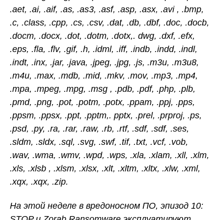
.aet, .ai, .aif, .as, .as3, .asf, .asp, .asx, .avi , .bmp,
.c, .class, .cpp, .cs, .csv, .dat, .db, .dbf, .doc, .docb,
.docm, .docx, .dot, .dotm, .dotx,. dwg, .dxf, .efx,
.eps, .fla, .flv, .gif, .h, .idml, .iff, .indb, .indd, .indl,
.indt, .inx, .jar, .java, .jpeg, .jpg, .js, .m3u, .m3u8,
.m4u, .max, .mdb, .mid, .mkv, .mov, .mp3, .mp4,
.mpa, .mpeg, .mpg, .msg , .pdb, .pdf, .php, .plb,
.pmd, .png, .pot, .potm, .potx, .ppam, .ppj, .pps,
.ppsm, .ppsx, .ppt, .pptm,. pptx, .prel, .prproj, .ps,
.psd, .py, .ra, .rar, .raw, .rb, .rtf, .sdf, .sdf, .ses,
.sldm, .sldx, .sql, .svg, .swf, .tif, .txt, .vcf, .vob,
.wav, .wma, .wmv, .wpd, .wps, .xla, .xlam, .xll, .xlm,
.xls, .xlsb , .xlsm, .xlsx, .xlt, .xltm, .xltx, .xlw, .xml,
.xqx, .xqx, .zip.
На этой неделе в вредоносном ПО, эпизод 10:
STOP и Zorab Ransomware эксплуатируют