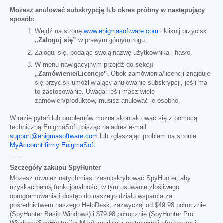
Możesz anulować subskrypcję lub okres próbny w następujący
sposób:
Wejdź na stronę
www.enigmasoftware.com
i kliknij przycisk
„Zaloguj się”
w prawym górnym rogu.
Zaloguj się, podając swoją nazwę użytkownika i hasło.
W menu nawigacyjnym przejdź do
sekcji
„Zamówienie/Licencje”.
Obok zamówienia/licencji znajduje
się przycisk umożliwiający anulowanie subskrypcji, jeśli ma
to zastosowanie. Uwaga: jeśli masz wiele
zamówień/produktów, musisz anulować je osobno.
W razie pytań lub problemów można skontaktować się z pomocą
techniczną EnigmaSoft, pisząc na adres e-mail
support@enigmasoftware.com
lub zgłaszając problem na stronie
MyAccount firmy EnigmaSoft
.
------
Szczegóły zakupu SpyHunter
Możesz również natychmiast zasubskrybować SpyHunter, aby
uzyskać pełną funkcjonalność, w tym usuwanie złośliwego
oprogramowania i dostęp do naszego działu wsparcia za
pośrednictwem naszego HelpDesk, zazwyczaj od
$49.98
półrocznie
(SpyHunter Basic Windows) i
$79.98
półrocznie (SpyHunter Pro
Windows/SpyHunter for Mac) zgodnie z materiałami ofertowymi i