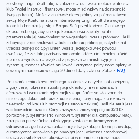
ze strony EnigmaSoft, ale, w zależności od Twojej metody płatności
i/lub Twojej instytucji finansowej, mogą mieć wpływ na dostępność
Twojego konta). Możesz anulować okres próbny za pośrednictwem
sekcji Moje Konto na stronie internetowej EnigmaSoft dla swojego
konta lub kontaktując się z EnigmaSoft przed końcem 7-dniowego
okresu próbnego, aby uniknąć konieczności zapłaty opłaty i
przetworzenia jej natychmiast po wygaśnięciu okresu próbnego. Jeśli
zdecydujesz się anulować w trakcie okresu próbnego, natychmiast
utracisz dostęp do SpyHunter. Jeśli z jakiegokolwiek powodu
uważasz, że została przetworzona opłata, której nie chciałeś uiścić
(co może wynikać na przykład z przyczyn administracyjnych
systemu), możesz również anulować i otrzymać pełny zwrot opłaty w
dowolnym momencie w ciągu 30 dni od daty zakupu. Zobacz
FAQ
.
Po zakończeniu okresu próbnego zostaniesz natychmiast obciążony
z góry ceną i okresem subskrypcji określonymi w materiałach
ofertowych i warunkach rejestracji/zakupu (które są włączone do
niniejszego dokumentu przez odniesienie; ceny mogą się różnić w
zależności od kraju lub promocji na stronie zakupu), jeśli nie anulujesz
w odpowiednim czasie. Ceny zazwyczaj zaczynają się od
$79.98
półrocznie (SpyHunter Pro Windows/SpyHunter dla komputerów Mac).
Zakupiona przez Ciebie subskrypcja zostanie
automatycznie
odnowiona
zgodnie z warunkami rejestracji/zakupu, które przewidują
automatyczne odnowienia po obowiązującej wówczas standardowej
opłacie za subskrypcję obowiązującej w momencie pierwotnego