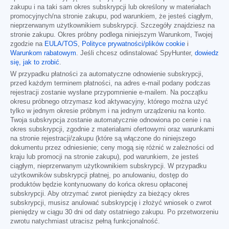
zakupu i na taki sam okres subskrypcji lub określony w materiałach
promocyjnych/na stronie zakupu, pod warunkiem, że jesteś ciągłym,
nieprzerwanym użytkownikiem subskrypcji. Szczegóły znajdziesz na
stronie zakupu. Okres próbny podlega niniejszym Warunkom, Twojej
zgodzie na
EULA/TOS
,
Polityce prywatności/plików cookie
i
Warunkom rabatowym
. Jeśli chcesz odinstalować SpyHunter,
dowiedz
się, jak to zrobić
.
W przypadku płatności za automatyczne odnowienie subskrypcji,
przed każdym terminem płatności, na adres e-mail podany podczas
rejestracji zostanie wysłane przypomnienie e-mailem. Na początku
okresu próbnego otrzymasz kod aktywacyjny, którego można użyć
tylko w jednym okresie próbnym i na jednym urządzeniu na konto.
Twoja subskrypcja zostanie automatycznie odnowiona po cenie i na
okres subskrypcji, zgodnie z materiałami ofertowymi oraz warunkami
na stronie rejestracji/zakupu (które są włączone do niniejszego
dokumentu przez odniesienie; ceny mogą się różnić w zależności od
kraju lub promocji na stronie zakupu), pod warunkiem, że jesteś
ciągłym, nieprzerwanym użytkownikiem subskrypcji. W przypadku
użytkowników subskrypcji płatnej, po anulowaniu, dostęp do
produktów będzie kontynuowany do końca okresu opłaconej
subskrypcji. Aby otrzymać zwrot pieniędzy za bieżący okres
subskrypcji, musisz anulować subskrypcję i złożyć wniosek o zwrot
pieniędzy w ciągu 30 dni od daty ostatniego zakupu. Po przetworzeniu
zwrotu natychmiast utracisz pełną funkcjonalność.