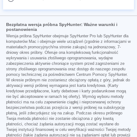
Bezpłatna wersja próbna SpyHunter: Ważne warunki i
postanowienia
Wersja próbna SpyHunter obejmuje SpyHunter Pro lub SpyHunter dla
komputerów Mac i obejmuje wiele urządzeń (zgodnie z informacjami w
materiałach promocyjnych/na stronie zakupu) na jednorazowy, 7-
dniowy okres próbny. Oferuje ona kompleksową funkcjonalność
wykrywania i usuwania złośliwego oprogramowania, wydajne
zabezpieczenia aktywnie chroniące system przed zagrożeniami ze
strony złośliwego oprogramowania oraz dostęp do naszego zespołu
pomocy technicznej za pośrednictwem Centrum Pomocy SpyHunter.
W okresie próbnym nie zostaniesz obciążony opłatą z góry, jednak do
aktywacji wersji próbnej wymagana jest karta kredytowa. (Karty
kredytowe przedpłacone, karty debetowe i karty podarunkowe mogą
nie być akceptowane w ramach tej oferty). Wymóg wyboru metody
płatności ma na celu zapewnienie ciągłej i nieprzerwanej ochrony
bezpieczeństwa podczas przejścia z wersji próbnej na subskrypcję
płatną, jeśli zdecydujesz się na zakup. Podczas okresu próbnego
Twoja metoda płatności nie zostanie obciążona z góry kwotą
płatności, chociaż żądania autoryzacji mogą zostać wysłane do
Twojej instytucji finansowej w celu weryfikacji ważności Twojej metody
płatności (takie żądania autoryzacji nie są żądaniami opłat lub prowizji