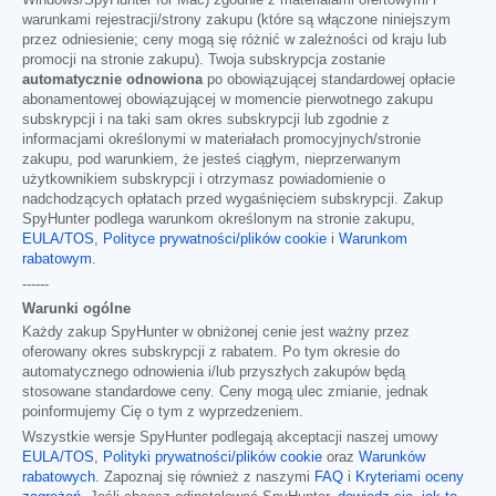
warunkami rejestracji/strony zakupu (które są włączone niniejszym
przez odniesienie; ceny mogą się różnić w zależności od kraju lub
promocji na stronie zakupu). Twoja subskrypcja zostanie
automatycznie odnowiona
po obowiązującej standardowej opłacie
abonamentowej obowiązującej w momencie pierwotnego zakupu
subskrypcji i na taki sam okres subskrypcji lub zgodnie z
informacjami określonymi w materiałach promocyjnych/stronie
zakupu, pod warunkiem, że jesteś ciągłym, nieprzerwanym
użytkownikiem subskrypcji i otrzymasz powiadomienie o
nadchodzących opłatach przed wygaśnięciem subskrypcji. Zakup
SpyHunter podlega warunkom określonym na stronie zakupu,
EULA/TOS
,
Polityce prywatności/plików cookie
i
Warunkom
rabatowym
.
------
Warunki ogólne
Każdy zakup SpyHunter w obniżonej cenie jest ważny przez
oferowany okres subskrypcji z rabatem. Po tym okresie do
automatycznego odnowienia i/lub przyszłych zakupów będą
stosowane standardowe ceny. Ceny mogą ulec zmianie, jednak
poinformujemy Cię o tym z wyprzedzeniem.
Wszystkie wersje SpyHunter podlegają akceptacji naszej umowy
EULA/TOS
,
Polityki prywatności/plików cookie
oraz
Warunków
rabatowych
. Zapoznaj się również z naszymi
FAQ
i
Kryteriami oceny