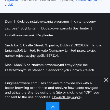
zagrożeń
. Jeśli chcesz odinstalować SpyHunter,
dowiedz się, jak to
zrobić
.
Dom
Kroki odinstalowywania programu
Kryteria oceny
zagrożeń SpyHunter
Dodatkowe warunki SpyHunter
Dodatkowe warunki RegHunter
Siedziba: 1 Castle Street, 3. piętro, Dublin 2 D02XD82 Irlandia.
EnigmaSoft Limited, Private Company Limited przez akcje,
numer rejestracyjny spółki 597114.
Mac i MacOS są znakami towarowymi firmy Apple Inc.,
zastrzeżonymi w Stanach Zjednoczonych i innych krajach.
Prawa autorskie 2016-2026. EnigmaSoft Ltd. Wszelkie prawa
Enigmasoftware.com uses cookies to provide you with a
zastrzeżone.
better browsing experience and analyze how users navigate
and utilize the Site. By using this Site or clicking on "OK", you
consent to the use of cookies.
Dowiedz się więcej
.