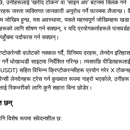
, उनीहरूलाई 'खरीद टोकन' वा 'साइन अप' बटनमा क्लिक गर्न
रहरू जस्ता व्यक्तिगत जानकारी अनुरोध गर्ने फारममा लैजान्छ। व
यः कम जोखिम हुन्छ, यस अवस्थामा, यसले महत्त्वपूर्ण जोखिमहरू खडा
ूको लागि शोषण गर्न सक्छन्, र यदि प्रयोगकर्ताहरूले पासवर्डह
हुँचमा पर्दाफास गर्न सक्छन्।
िप्टोकरेन्सी वालेटको नक्कल गर्दै, विनिमय दरहरू, लेनदेन इतिहा
ुत गर्ने धोखाधडी साइटमा निर्देशित गरिन्छ। त्यसपछि पीडितहरूला
DT) सहित विभिन्न क्रिप्टोकरन्सीहरू प्रयोग गरेर X टोकन
करेन्सी लेनदेनहरू ट्रेस गर्न कुख्यात रूपमा गाह्रो भएकोले, ठगीहरू
ूलाई रिकभरीको लागि कुनै सहारा बिना छोडेर।
त छन्
लागि विशेष रूपमा संवेदनशील छ: