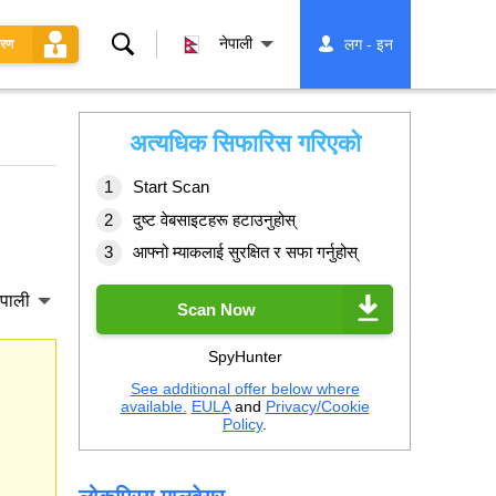
खोज्नुहोस्
नेपाली
लग - इन
धरण
अत्यधिक सिफारिस गरिएको
Start Scan
दुष्ट वेबसाइटहरू हटाउनुहोस्
आफ्नो म्याकलाई सुरक्षित र सफा गर्नुहोस्
ेपाली
Scan Now
SpyHunter
See additional offer below where
available.
EULA
and
Privacy/Cookie
Policy
.