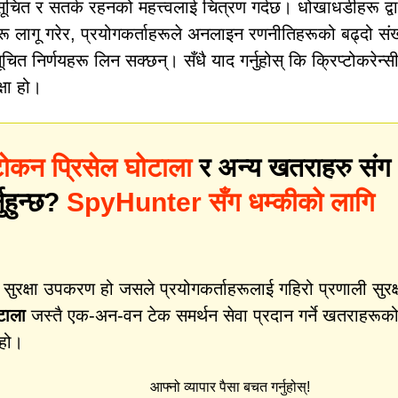
ित र सतर्क रहनको महत्त्वलाई चित्रण गर्दछ। धोखाधडीहरू द्वा
 लागू गरेर, प्रयोगकर्ताहरूले अनलाइन रणनीतिहरूको बढ्दो संख
निर्णयहरू लिन सक्छन्। सँधै याद गर्नुहोस् कि क्रिप्टोकरेन्स
्षा हो।
टोकन प्रिसेल घोटाला
र अन्य खतराहरु संग
नुहुन्छ?
SpyHunter सँग धम्कीको लागि
क्षा उपकरण हो जसले प्रयोगकर्ताहरूलाई गहिरो प्रणाली सुरक्
टाला
जस्तै एक-अन-वन टेक समर्थन सेवा प्रदान गर्ने खतराहरूक
 हो।
आफ्नो व्यापार पैसा बचत गर्नुहोस्!