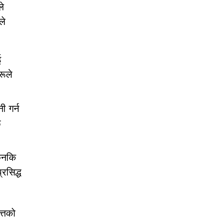
ले
ले
ई
रूले
ी गर्न
ू
किनकि
रसिद्ध
त्तको