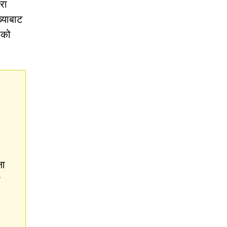
रा
्याबाट
ीको
षा
ो