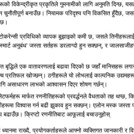
हरूको विकेन्द्रीकृत प्रकृतिले गुमनामीको लागि अनुमति दिन्छ, यस
 चुनौतीपूर्ण बनाउँछ। नियामक परिदृश्य पनि विकसित हुँदैछ, जस
्दछ।
िप्टोकरेन्सी प्रविधिको व्यापक बुझाइको कमी छ, जसले तिनीहरूला
्मार्ट अनुबंध' जस्ता सर्तहरू डरलाग्दो हुन सक्छन्, र जालसाजीह
रुत बृद्धिले एक वातावरणलाई बढावा दिएको छ जहाँ मानिसहरू लगान
्च प्रतिफल खोज्छन्। ठगीहरूले यो लोभलाई काल्पनिक उद्यमहर
ो लागि असाधारण लाभको आश्वासन दिएर शोषण गर्छन्।
टफर्महरू मार्फत रणनीतिहरूको प्रवर्द्धनले वैधताको तह थप्छ, 
ीहरूमा विश्वास गर्न बढी झुकाव हुन सक्छन्। एलोन मस्क जस्ता प्
झ बढाउँछ। क्रिप्टो रणनीतिबाट आफूलाई बचाउनुहोस्
्यानमा राख्दै, प्रयोगकर्ताहरूले आफ्नो व्यक्तिगत जानकारी र वि