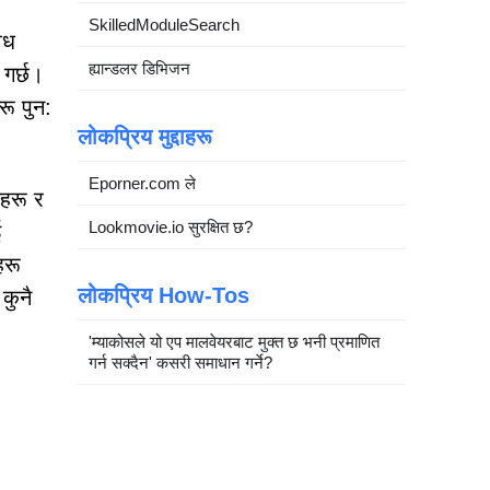
SkilledModuleSearch
ैध
ह्यान्डलर डिभिजन
 गर्छ।
रू पुन:
लोकप्रिय मुद्दाहरू
Eporner.com ले
सहरू र
Lookmovie.io सुरक्षित छ?
ई
हरू
लोकप्रिय How-Tos
 कुनै
'म्याकोसले यो एप मालवेयरबाट मुक्त छ भनी प्रमाणित
गर्न सक्दैन' कसरी समाधान गर्ने?