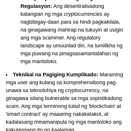
Regulasyon:
Ang desentralisadong
katangian ng mga cryptocurrencies ay
nagbibigay-daan para sa hindi pagkakilala,
na ginagawang mahirap na tukuyin at usigin
ang mga scammer. Ang regulatory
landscape ay umuunlad din, na lumilikha ng
mga puwang na pinagsasamantalahan ng
mga manloloko.
Teknikal na Pagiging Kumplikado:
Maraming
mga user ang kulang sa komprehensibong pag-
unawa sa teknolohiya ng cryptocurrency, na
ginagawa silang bulnerable sa mga sopistikadong
scam. Ang mga terminong tulad ng 'blockchain' at
'smart contract' ay maaaring nakakatakot, at
kadalasang minamanipula ng mga manloloko ang
kakulangang ito ng kaalaman.