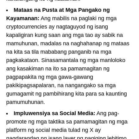
Mataas na Pusta at Mga Pangako ng
Kayamanan:
Ang mabilis na paglaki ng mga
cryptocurrencies ay nagtaguyod ng isang
kapaligiran kung saan ang mga tao ay sabik na
mamuhunan, madalas na naghahanap ng mataas
na kita sa tila mababang panganib na mga
pagkakataon. Sinasamantala ng mga manloloko
ang kasakiman na ito sa pamamagitan ng
pagpapakita ng mga gawa-gawang
pakikipagsapalaran, na nangangako sa mga
gumagamit ng pambihirang kita para sa kaunting
pamumuhunan.
Impluwensiya sa Social Media:
Ang pag-
promote ng mga taktika sa pamamagitan ng mga
platform ng social media tulad ng X ay
nagdaragdag ng isang layer ng pagiging lehitimo,