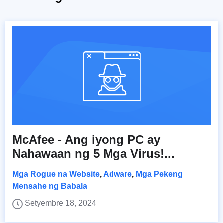
McAfee - Ang iyong PC ay
Nahawaan ng 5 Mga Virus!...
Mga Rogue na Website
,
Adware
,
Mga Pekeng
Mensahe ng Babala
Setyembre 18, 2024