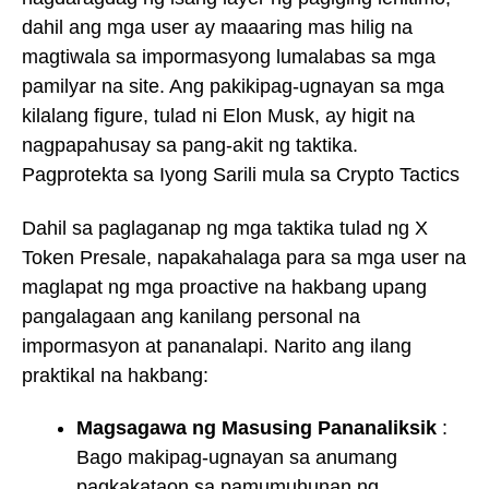
dahil ang mga user ay maaaring mas hilig na
magtiwala sa impormasyong lumalabas sa mga
pamilyar na site. Ang pakikipag-ugnayan sa mga
kilalang figure, tulad ni Elon Musk, ay higit na
nagpapahusay sa pang-akit ng taktika.
Pagprotekta sa Iyong Sarili mula sa Crypto Tactics
Dahil sa paglaganap ng mga taktika tulad ng X
Token Presale, napakahalaga para sa mga user na
maglapat ng mga proactive na hakbang upang
pangalagaan ang kanilang personal na
impormasyon at pananalapi. Narito ang ilang
praktikal na hakbang:
Magsagawa ng Masusing Pananaliksik
:
Bago makipag-ugnayan sa anumang
pagkakataon sa pamumuhunan ng