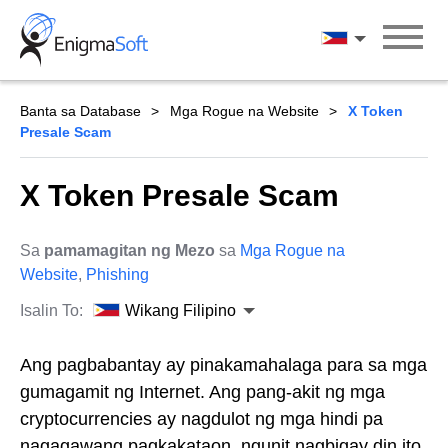
Skip
to
Wikang Filipin
content
Banta sa Database
Mga Rogue na Website
X Token
Presale Scam
X Token Presale Scam
Sa
pamamagitan ng Mezo
sa
Mga Rogue na
Website
,
Phishing
Isalin To:
Wikang Filipino
Ang pagbabantay ay pinakamahalaga para sa mga
gumagamit ng Internet. Ang pang-akit ng mga
cryptocurrencies ay nagdulot ng mga hindi pa
nagagawang pagkakataon, ngunit nagbigay din ito