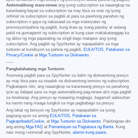
Awtomatikong mare-renew
ang iyong subscription sa naaangkop na
karaniwang bayad sa subscription na may bisa sa oras ng iyong
orihinal na subscription sa pagbili at para sa parehong panahon ng
subscription o gaya ng nakasaad sa mga materyales ng
promosyon/pahina ng pagbili, kung ikaw ay isang patuloy at walang
patid na gumagamit ng subscription at kung saan makakatanggap ka
ng abiso ng mga paparating na singil bago matapos ang iyong
subscription. Ang pagbili ng SpyHunter ay napapailalim sa mga
tuntunin at kundisyon sa pahina ng pagbili,
EULA/TOS
,
Patakaran sa
Privacy/Cookie
at
Mga Tuntunin sa Diskwento
.
------
Pangkalahatang mga Tuntunin
Anumang pagbili para sa SpyHunter sa ilalim ng diskwentong presyo
ay may bisa para sa iniaalok na diskwentong termino ng subscription.
Pagkatapos nito, ang naaangkop na karaniwang presyo sa panahong
iyon ay ilalapat para sa mga awtomatikong pag-renew at/o mga pagbili
sa hinaharap. Ang presyo ay maaaring magbago, bagama't aabisuhan
ka namin nang maaga tungkol sa mga pagbabago sa presyo.
Ang lahat ng bersyon ng SpyHunter ay napapailalim sa iyong
pagsang-ayon sa aming
EULA/TOS
,
Patakaran sa
Pagkapribado/Cookie
, at
Mga Tuntunin sa Diskwento
. Pakitingnan din
ang aming
Mga FAQ
at
Pamantayan sa Pagtatasa ng Banta
. Kung
nais mong i-uninstall ang SpyHunter,
alamin kung paano
.