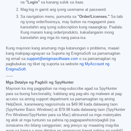
na
"Login"
sa kanang sulok sa itaas.
Mag-log in gamit ang iyong username at password.
Sa navigation menu, pumunta sa
"Order/Licenses."
Sa tabi
ng iyong order/lisensya, may button na magagamit para
kanselahin ang iyong subscription kung naaangkop. Paalala:
Kung marami kang order/produkto, kakailanganin mong
kanselahin ang mga ito nang paisa-isa.
Kung mayroon kang anumang mga katanungan o problema, maaari
kang makipag-ugnayan sa Suporta ng EnigmaSoft sa pamamagitan
ng email sa
support@enigmasoftware.com
o sa pamamagitan ng
pagbubukas ng tiket ng suporta sa website
ng MyAccount ng
EnigmaSoft
.
------
Mga Detalye ng Pagbili ng SpyHunter
Mayroon ka ring pagpipilian na mag-subscribe agad sa SpyHunter
para sa buong functionality, kabilang ang pag-alis ng malware at pag-
access sa aming support department sa pamamagitan ng aming
HelpDesk, karaniwang nagsisimula sa
$49.98
kada dalawang taon
(SpyHunter Basic Windows) at
$79.98
kada dalawang taon (SpyHunter
Pro Windows/SpyHunter para sa Mac) alinsunod sa mga materyales
ng alok at mga tuntunin sa pahina ng pagpaparehistro/pagbili (na
isinasama rito bilang sanggunian; ang presyo ay maaaring mag-iba
ayon sa bansa o mga detalye ng promosyon bawat pahina ng pagbili).