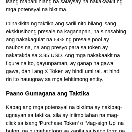
isang mapanlinlang na salaysay na nakakaakit ng
mga potensyal na biktima.
Ipinakikita ng taktika ang sarili nito bilang isang
eksklusibong presale na kaganapan, na sinasabing
ang nakakagulat na 64% ng presale pool ay
naubos na, na ang presyo para sa token ay
nakatakda sa 3.95 USD. Ang mga nakakaakit na
figure na ito, gayunpaman, ay ganap na gawa-
gawa, dahil ang X Token ay hindi umiiral, at hindi
rin ito nauugnay sa mga lehitimong entity.
Paano Gumagana ang Taktika
Kapag ang mga potensyal na biktima ay nakipag-
ugnayan sa taktika, sila ay iniimbitahan na mag-
click sa isang 'Purchase Token' o 'Mag-sign Up' na
buton, na humahantong sa kanila sa isang form na