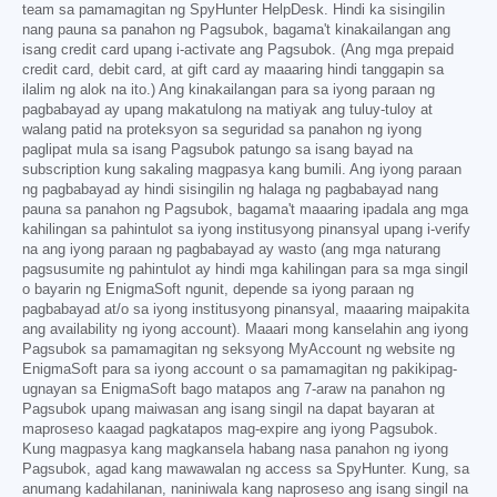
team sa pamamagitan ng SpyHunter HelpDesk. Hindi ka sisingilin
nang pauna sa panahon ng Pagsubok, bagama't kinakailangan ang
isang credit card upang i-activate ang Pagsubok. (Ang mga prepaid
credit card, debit card, at gift card ay maaaring hindi tanggapin sa
ilalim ng alok na ito.) Ang kinakailangan para sa iyong paraan ng
pagbabayad ay upang makatulong na matiyak ang tuluy-tuloy at
walang patid na proteksyon sa seguridad sa panahon ng iyong
paglipat mula sa isang Pagsubok patungo sa isang bayad na
subscription kung sakaling magpasya kang bumili. Ang iyong paraan
ng pagbabayad ay hindi sisingilin ng halaga ng pagbabayad nang
pauna sa panahon ng Pagsubok, bagama't maaaring ipadala ang mga
kahilingan sa pahintulot sa iyong institusyong pinansyal upang i-verify
na ang iyong paraan ng pagbabayad ay wasto (ang mga naturang
pagsusumite ng pahintulot ay hindi mga kahilingan para sa mga singil
o bayarin ng EnigmaSoft ngunit, depende sa iyong paraan ng
pagbabayad at/o sa iyong institusyong pinansyal, maaaring maipakita
ang availability ng iyong account). Maaari mong kanselahin ang iyong
Pagsubok sa pamamagitan ng seksyong MyAccount ng website ng
EnigmaSoft para sa iyong account o sa pamamagitan ng pakikipag-
ugnayan sa EnigmaSoft bago matapos ang 7-araw na panahon ng
Pagsubok upang maiwasan ang isang singil na dapat bayaran at
maproseso kaagad pagkatapos mag-expire ang iyong Pagsubok.
Kung magpasya kang magkansela habang nasa panahon ng iyong
Pagsubok, agad kang mawawalan ng access sa SpyHunter. Kung, sa
anumang kadahilanan, naniniwala kang naproseso ang isang singil na