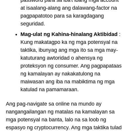
password para sa iba't ibang mga account
at isaalang-alang ang dalawang-factor na
pagpapatotoo para sa karagdagang
seguridad.
Mag-ulat ng Kahina-hinalang Aktibidad
:
Kung makatagpo ka ng mga potensyal na
taktika, ibunyag ang mga ito sa mga may-
katuturang awtoridad o ahensya ng
proteksyon ng consumer. Ang pagpapataas
ng kamalayan ay nakakatulong na
maiwasan ang iba na mabiktima ng mga
katulad na pamamaraan.
Ang pag-navigate sa online na mundo ay
nangangailangan ng matalas na kamalayan sa
mga potensyal na banta, lalo na sa loob ng
espasyo ng cryptocurrency. Ang mga taktika tulad