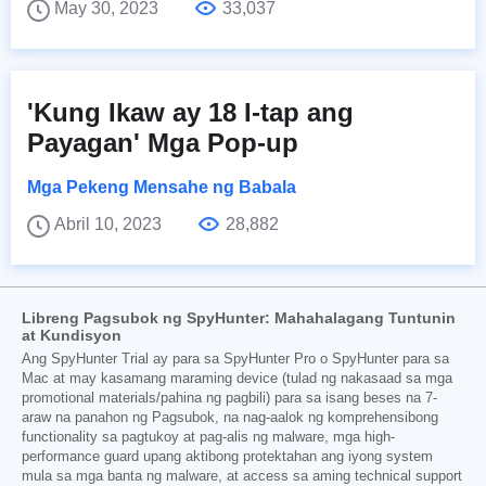
May 30, 2023
33,037
'Kung Ikaw ay 18 I-tap ang
Payagan' Mga Pop-up
Mga Pekeng Mensahe ng Babala
Abril 10, 2023
28,882
Libreng Pagsubok ng SpyHunter: Mahahalagang Tuntunin
at Kundisyon
Ang SpyHunter Trial ay para sa SpyHunter Pro o SpyHunter para sa
Mac at may kasamang maraming device (tulad ng nakasaad sa mga
promotional materials/pahina ng pagbili) para sa isang beses na 7-
araw na panahon ng Pagsubok, na nag-aalok ng komprehensibong
functionality sa pagtukoy at pag-alis ng malware, mga high-
performance guard upang aktibong protektahan ang iyong system
mula sa mga banta ng malware, at access sa aming technical support