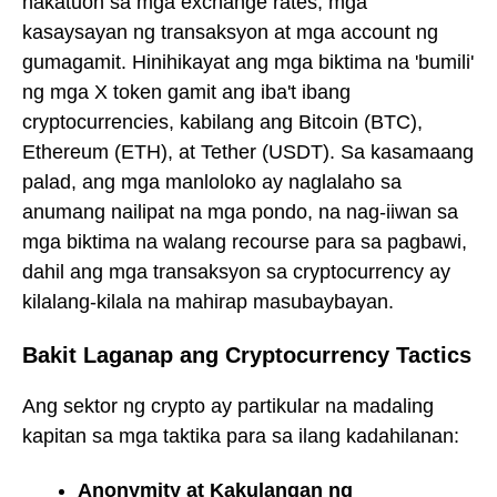
nakatuon sa mga exchange rates, mga
kasaysayan ng transaksyon at mga account ng
gumagamit. Hinihikayat ang mga biktima na 'bumili'
ng mga X token gamit ang iba't ibang
cryptocurrencies, kabilang ang Bitcoin (BTC),
Ethereum (ETH), at Tether (USDT). Sa kasamaang
palad, ang mga manloloko ay naglalaho sa
anumang nailipat na mga pondo, na nag-iiwan sa
mga biktima na walang recourse para sa pagbawi,
dahil ang mga transaksyon sa cryptocurrency ay
kilalang-kilala na mahirap masubaybayan.
Bakit Laganap ang Cryptocurrency Tactics
Ang sektor ng crypto ay partikular na madaling
kapitan sa mga taktika para sa ilang kadahilanan:
Anonymity at Kakulangan ng