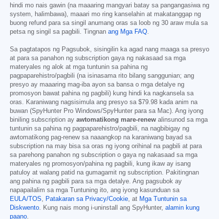
hindi mo nais gawin (na maaaring mangyari batay sa pangangasiwa ng
system, halimbawa), maaari mo ring kanselahin at makatanggap ng
buong refund para sa singil anumang oras sa loob ng 30 araw mula sa
petsa ng singil sa pagbili. Tingnan
ang Mga FAQ
.
Sa pagtatapos ng Pagsubok, sisingilin ka agad nang maaga sa presyo
at para sa panahon ng subscription gaya ng nakasaad sa mga
materyales ng alok at mga tuntunin sa pahina ng
pagpaparehistro/pagbili (na isinasama rito bilang sanggunian; ang
presyo ay maaaring mag-iba ayon sa bansa o mga detalye ng
promosyon bawat pahina ng pagbili) kung hindi ka nagkansela sa
oras. Karaniwang nagsisimula ang presyo sa
$79.98
kada anim na
buwan (SpyHunter Pro Windows/SpyHunter para sa Mac). Ang iyong
biniling subscription ay
awtomatikong mare-renew
alinsunod sa mga
tuntunin sa pahina ng pagpaparehistro/pagbili, na nagbibigay ng
awtomatikong pag-renew sa naaangkop na karaniwang bayad sa
subscription na may bisa sa oras ng iyong orihinal na pagbili at para
sa parehong panahon ng subscription o gaya ng nakasaad sa mga
materyales ng promosyon/pahina ng pagbili, kung ikaw ay isang
patuloy at walang patid na gumagamit ng subscription. Pakitingnan
ang pahina ng pagbili para sa mga detalye. Ang pagsubok ay
napapailalim sa mga Tuntuning ito, ang iyong kasunduan sa
EULA/TOS
,
Patakaran sa Privacy/Cookie
, at
Mga Tuntunin sa
Diskwento
. Kung nais mong i-uninstall ang SpyHunter,
alamin kung
paano
.