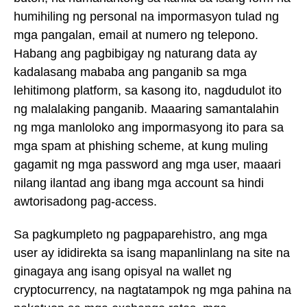
humihiling ng personal na impormasyon tulad ng
mga pangalan, email at numero ng telepono.
Habang ang pagbibigay ng naturang data ay
kadalasang mababa ang panganib sa mga
lehitimong platform, sa kasong ito, nagdudulot ito
ng malalaking panganib. Maaaring samantalahin
ng mga manloloko ang impormasyong ito para sa
mga spam at phishing scheme, at kung muling
gagamit ng mga password ang mga user, maaari
nilang ilantad ang ibang mga account sa hindi
awtorisadong pag-access.
Sa pagkumpleto ng pagpaparehistro, ang mga
user ay ididirekta sa isang mapanlinlang na site na
ginagaya ang isang opisyal na wallet ng
cryptocurrency, na nagtatampok ng mga pahina na