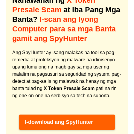
Nahawahan ng
X Token
Presale Scam
at Iba Pang Mga
Banta?
I-scan ang Iyong
Computer para sa mga Banta
gamit ang SpyHunter
Ang SpyHunter ay isang malakas na tool sa pag-
remedia at proteksyon ng malware na idinisenyo
upang tumulong na magbigay sa mga user ng
malalim na pagsusuri sa seguridad ng system, pag-
detect at pag-aalis ng malawak na hanay ng mga
banta tulad ng
X Token Presale Scam
pati na rin
ng one-on-one na serbisyo sa tech na suporta.
I-download ang SpyHunter