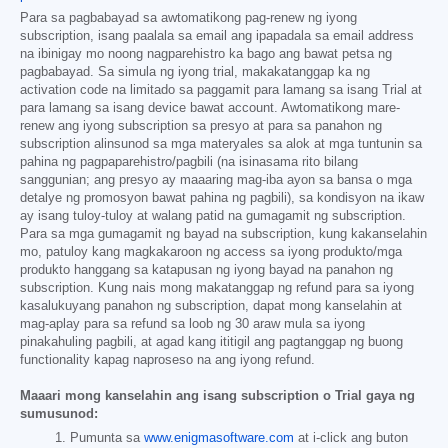
Para sa pagbabayad sa awtomatikong pag-renew ng iyong
subscription, isang paalala sa email ang ipapadala sa email address
na ibinigay mo noong nagparehistro ka bago ang bawat petsa ng
pagbabayad. Sa simula ng iyong trial, makakatanggap ka ng
activation code na limitado sa paggamit para lamang sa isang Trial at
para lamang sa isang device bawat account. Awtomatikong mare-
renew ang iyong subscription sa presyo at para sa panahon ng
subscription alinsunod sa mga materyales sa alok at mga tuntunin sa
pahina ng pagpaparehistro/pagbili (na isinasama rito bilang
sanggunian; ang presyo ay maaaring mag-iba ayon sa bansa o mga
detalye ng promosyon bawat pahina ng pagbili), sa kondisyon na ikaw
ay isang tuloy-tuloy at walang patid na gumagamit ng subscription.
Para sa mga gumagamit ng bayad na subscription, kung kakanselahin
mo, patuloy kang magkakaroon ng access sa iyong produkto/mga
produkto hanggang sa katapusan ng iyong bayad na panahon ng
subscription. Kung nais mong makatanggap ng refund para sa iyong
kasalukuyang panahon ng subscription, dapat mong kanselahin at
mag-aplay para sa refund sa loob ng 30 araw mula sa iyong
pinakahuling pagbili, at agad kang ititigil ang pagtanggap ng buong
functionality kapag naproseso na ang iyong refund.
Maaari mong kanselahin ang isang subscription o Trial gaya ng
sumusunod:
Pumunta sa
www.enigmasoftware.com
at i-click ang buton