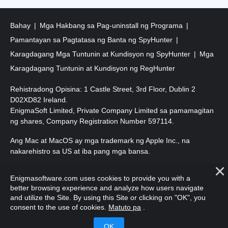
Bahay
Mga Hakbang sa Pag-uninstall ng Programa
Pamantayan sa Pagtatasa ng Banta ng SpyHunter
Karagdagang Mga Tuntunin at Kundisyon ng SpyHunter
Mga
Karagdagang Tuntunin at Kundisyon ng RegHunter
Rehistradong Opisina: 1 Castle Street, 3rd Floor, Dublin 2
D02XD82 Ireland.
EnigmaSoft Limited, Private Company Limited sa pamamagitan
ng shares, Company Registration Number 597114.
Ang Mac at MacOS ay mga trademark ng Apple Inc., na
nakarehistro sa US at iba pang mga bansa.
Copyright 2016-2026. EnigmaSoft Ltd. Lahat ng Karapatan ay
Enigmasoftware.com uses cookies to provide you with a
Nakalaan.
better browsing experience and analyze how users navigate
and utilize the Site. By using this Site or clicking on "OK", you
consent to the use of cookies.
Matuto pa
.