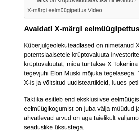
Miks on krüptovaluutataktika nii levinud?
X-märgi eelmüügipettus Video
Avaldati X-märgi eelmüügipettu
Küberjulgeolekuteadlased on nimetanud X 
potentsiaalsetele krüptovaluuta investorit
krüptovaluutat, mida tuntakse X Tokenina j
tegevjuhi Elon Muski mõjuka tegelasega. T
X-is ja võltsitud uudisteartikleid, luues pet
Taktika esitleb end eksklusiivse eelmüüg
eelmüügikogumist on juba välja müüdud 
ahvatlevad arvud on aga täielikult väljam
seaduslike üksustega.