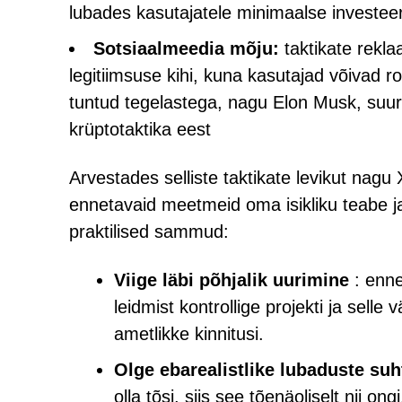
lubades kasutajatele minimaalse investee
Sotsiaalmeedia mõju:
taktikate rekla
legitiimsuse kihi, kuna kasutajad võivad r
tuntud tegelastega, nagu Elon Musk, suur
krüptotaktika eest
Arvestades selliste taktikate levikut nagu
ennetavaid meetmeid oma isikliku teabe j
praktilised sammud:
Viige läbi põhjalik uurimine
: enne
leidmist kontrollige projekti ja selle
ametlikke kinnitusi.
Olge ebarealistlike lubaduste suh
olla tõsi, siis see tõenäoliselt nii ong