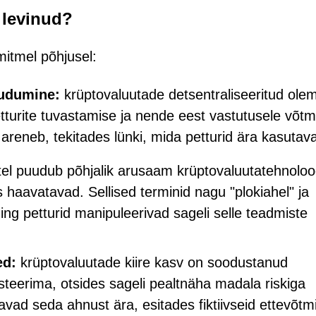
 levinud?
 mitmel põhjusel:
udumine:
krüptovaluutade detsentraliseeritud ole
urite tuvastamise ja nende eest vastutusele võtm
 areneb, tekitades lünki, mida petturid ära kasutav
tel puudub põhjalik arusaam krüptovaluutatehnoloo
 haavatavad. Sellised terminid nagu "plokiahel" ja
ing petturid manipuleerivad sageli selle teadmiste
ed:
krüptovaluutade kiire kasv on soodustanud
teerima, otsides sageli pealtnäha madala riskiga
avad seda ahnust ära, esitades fiktiivseid ettevõtmi