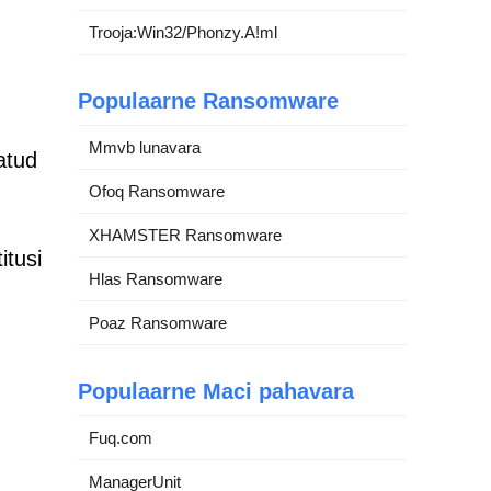
Trooja:Win32/Phonzy.A!ml
Populaarne Ransomware
Mmvb lunavara
atud
Ofoq Ransomware
XHAMSTER Ransomware
itusi
Hlas Ransomware
Poaz Ransomware
Populaarne Maci pahavara
Fuq.com
ManagerUnit