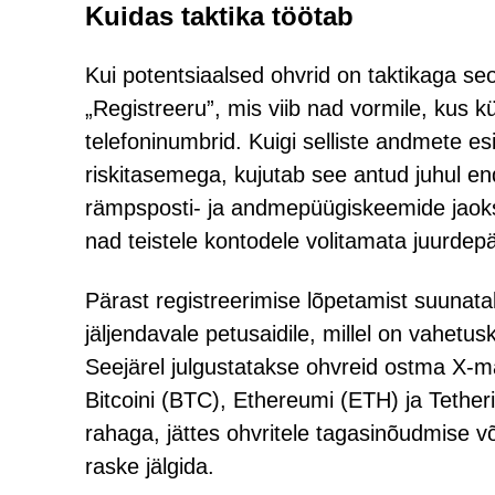
Kuidas taktika töötab
Kui potentsiaalsed ohvrid on taktikaga s
„Registreeru”, mis viib nad vormile, kus 
telefoninumbrid. Kuigi selliste andmete e
riskitasemega, kujutab see antud juhul end
rämpsposti- ja andmepüügiskeemide jaoks 
nad teistele kontodele volitamata juurde
Pärast registreerimise lõpetamist suunata
jäljendavale petusaidile, millel on vahetu
Seejärel julgustatakse ohvreid ostma X-m
Bitcoini (BTC), Ethereumi (ETH) ja Tethe
rahaga, jättes ohvritele tagasinõudmise v
raske jälgida.