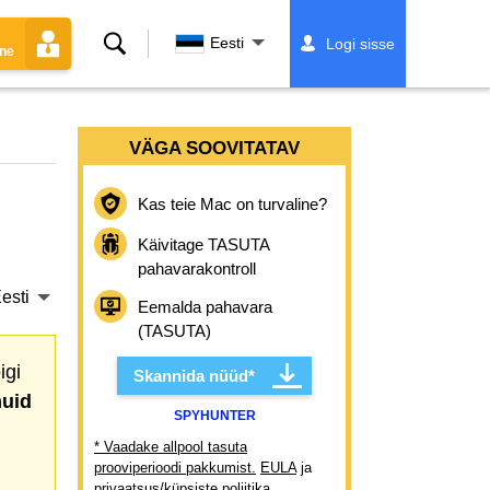
Otsing
Eesti
Logi sisse
ine
VÄGA SOOVITATAV
Kas teie Mac on turvaline?
Käivitage TASUTA
pahavarakontroll
esti
Eemalda pahavara
(TASUTA)
igi
Skannida nüüd*
uid
SPYHUNTER
* Vaadake allpool tasuta
prooviperioodi pakkumist.
EULA
ja
privaatsus/küpsiste poliitika
.