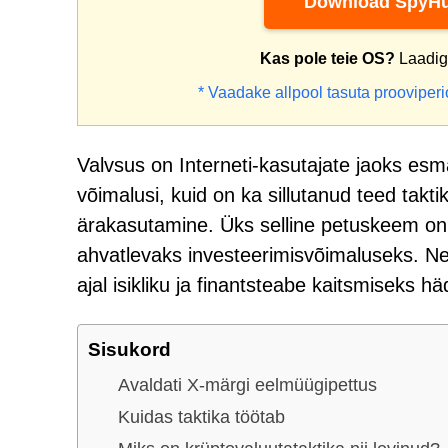
Download SpyHu
Kas pole teie OS?
Laadige
* Vaadake allpool tasuta prooviper
Valvsus on Interneti-kasutajate jaoks es
võimalusi, kuid on ka sillutanud teed takt
ärakasutamine. Üks selline petuskeem on 
ahvatlevaks investeerimisvõimaluseks. Ne
ajal isikliku ja finantsteabe kaitsmiseks hä
Sisukord
Avaldati X-märgi eelmüügipettus
Kuidas taktika töötab