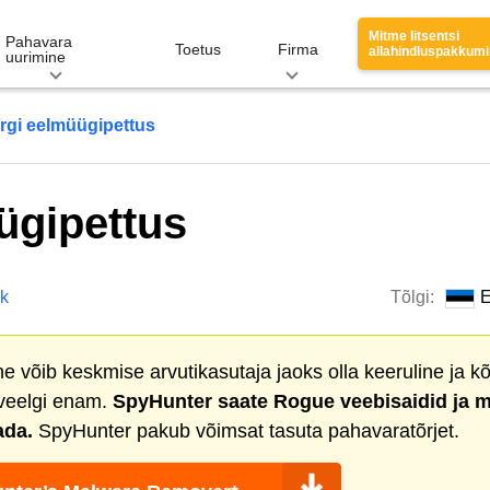
Mitme litsentsi
Pahavara
Toetus
Firma
allahindluspakkum
uurimine
rgi eelmüügipettus
ügipettus
k
Tõlgi:
E
 võib keskmise arvutikasutaja jaoks olla keeruline ja kõ
 veelgi enam.
SpyHunter saate
Rogue veebisaidid
ja m
ada.
SpyHunter pakub võimsat tasuta pahavaratõrjet.