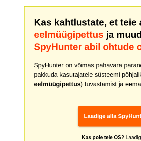
Kas kahtlustate, et teie
eelmüügipettus
ja muu
SpyHunter abil ohtude 
SpyHunter on võimas pahavara paranda
pakkuda kasutajatele süsteemi põhjal
eelmüügipettus
) tuvastamist ja eema
Laadige alla SpyHunt
Kas pole teie OS?
Laadige