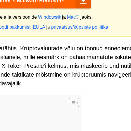
nter’s Malware Remover*
 alla versioonide
Windows®
ja
Mac®
jaoks.
ioodi pakkumist.
EULA
ja
privaatsus/küpsiste poliitika
.
matähtis. Krüptovaluutade võlu on toonud enneolem
ikalainele, mille eesmärk on pahaaimamatute isikute
X Token Presale'i kelmus, mis maskeerib end nuti
nde taktikate mõistmine on krüptoruumis navigeer
davajalik.