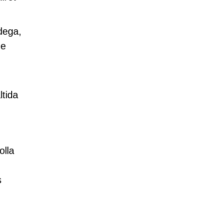
idega,
ge
ltida
olla
s
m