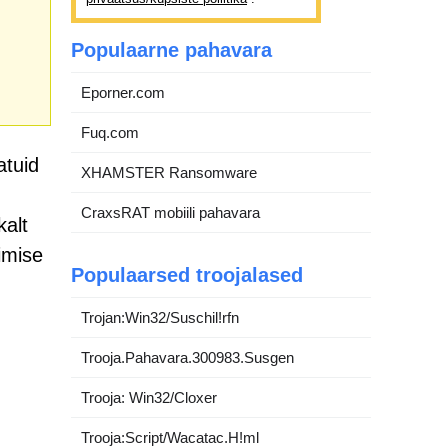
Populaarne pahavara
Eporner.com
Fuq.com
atuid
XHAMSTER Ransomware
CraxsRAT mobiili pahavara
kalt
imise
Populaarsed troojalased
Trojan:Win32/Suschil!rfn
Trooja.Pahavara.300983.Susgen
Trooja: Win32/Cloxer
Trooja:Script/Wacatac.H!ml