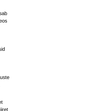
isab
Seos
sid
luste
et
iiret