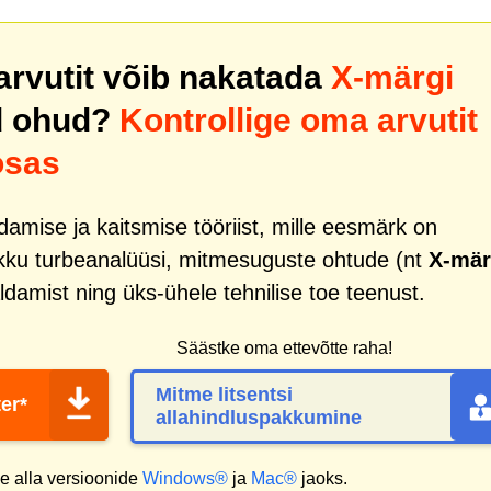
 arvutit võib nakatada
X-märgi
d ohud?
Kontrollige oma arvutit
osas
mise ja kaitsmise tööriist, mille eesmärk on
ikku turbeanalüüsi, mitmesuguste ohtude (nt
X-mär
ldamist ning üks-ühele tehnilise toe teenust.
Säästke oma ettevõtte raha!
Mitme litsentsi
er*
allahindluspakkumine
 alla versioonide
Windows®
ja
Mac®
jaoks.