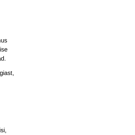
mus
ise
ad.
giast,
si,