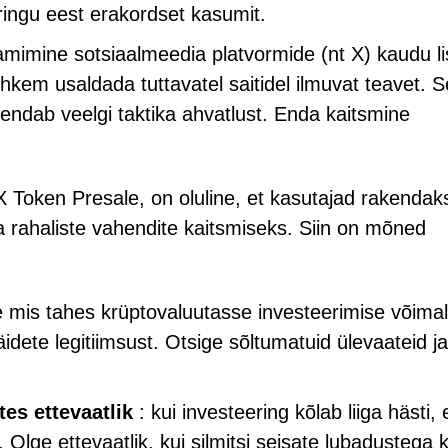
ringu eest erakordset kasumit.
amimine sotsiaalmeedia platvormide (nt X) kaudu l
ohkem usaldada tuttavatel saitidel ilmuvat teavet. 
endab veelgi taktika ahvatlust. Enda kaitsmine
 X Token Presale, on oluline, et kasutajad rakendak
a rahaliste vahendite kaitsmiseks. Siin on mõned
 mis tahes krüptovaluutasse investeerimise võima
 väidete legitiimsust. Otsige sõltumatuid ülevaateid ja
tes ettevaatlik
: kui investeering kõlab liiga hästi, 
i. Olge ettevaatlik, kui silmitsi seisate lubadustega k