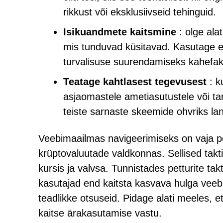
rikkust või eksklusiivseid tehinguid.
Isikuandmete kaitsmine
: olge alat
mis tunduvad küsitavad. Kasutage er
turvalisuse suurendamiseks kahefakto
Teatage kahtlasest tegevusest
: k
asjaomastele ametiasutustele või tar
teiste sarnaste skeemide ohvriks la
Veebimaailmas navigeerimiseks on vaja po
krüptovaluutade valdkonnas. Sellised takti
kursis ja valvsa. Tunnistades petturite t
kasutajad end kaitsta kasvava hulga veebi
teadlikke otsuseid. Pidage alati meeles, 
kaitse ärakasutamise vastu.