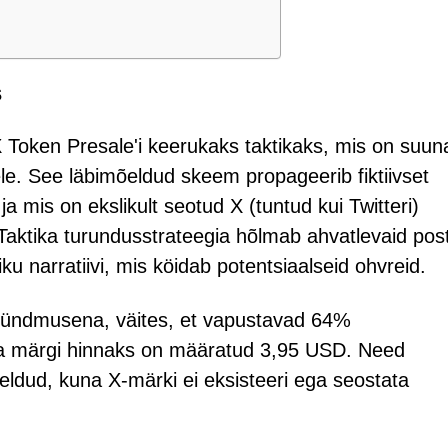
s
Token Presale'i keerukaks taktikaks, mis on suun
ele. See läbimõeldud skeem propageerib fiktiivset
a mis on ekslikult seotud X (tuntud kui Twitteri)
aktika turundusstrateegia hõlmab ahvatlevaid post
liku narratiivi, mis köidab potentsiaalseid ohvreid.
isündmusena, väites, et vapustavad 64%
ja märgi hinnaks on määratud 3,95 USD. Need
õeldud, kuna X-märki ei eksisteeri ega seostata