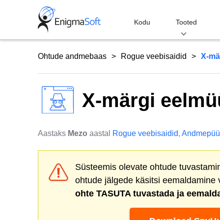
Skip
to
Kodu
Tooted
content
Ohtude andmebaas
Rogue veebisaidid
X-mä
X-märgi eelmü
Aastaks
Mezo
aastal
Rogue veebisaidid
,
Andmepüü
Süsteemis olevate ohtude tuvastamine
ohtude jälgede käsitsi eemaldamine
ohte TASUTA tuvastada ja eemald