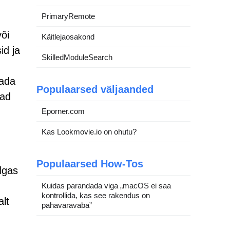
PrimaryRemote
õi
Käitlejaosakond
id ja
SkilledModuleSearch
tada
Populaarsed väljaanded
vad
Eporner.com
Kas Lookmovie.io on ohutu?
.
Populaarsed How-Tos
lgas
Kuidas parandada viga „macOS ei saa
kontrollida, kas see rakendus on
alt
pahavaravaba”