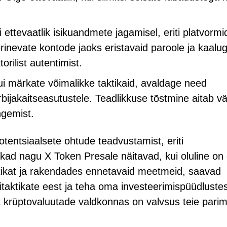
i ettevaatlik isikuandmete jagamisel, eriti platvorm
inevate kontode jaoks eristavaid paroole ja kaalu
rilist autentimist.
ui märkate võimalikke taktikaid, avaldage need
bijakaitseasutustele. Teadlikkuse tõstmine aitab vä
ngemist.
tentsiaalsete ohtude teadvustamist, eriti
kad nagu X Token Presale näitavad, kui oluline on 
aktikat ja rakendades ennetavaid meetmeid, saavad
taktikate eest ja teha oma investeerimispüüdluste
et krüptovaluutade valdkonnas on valvsus teie pari