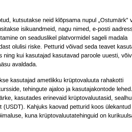
eotud, kutsutakse neid klõpsama nupul „Ostumärk” v
küsitakse isikuandmeid, nagu nimed, e-posti aadress
sitamine on seaduslikel platvormidel sageli madala
ast olulisi riske. Petturid võivad seda teavet kasu
ning kui kasutajad kasutavad paroole uuesti, või
pääsu avaldada.
kse kasutajad ametlikku krüptovaluuta rahakotti
skursside, tehingute ajaloo ja kasutajakontode lehed
ärke, kasutades erinevaid krüptovaluutasid, sealhu
rit (USDT). Kahjuks kaovad petturid koos ülekantud
õimaluse, kuna krüptovaluutatehinguid on kurikuuls