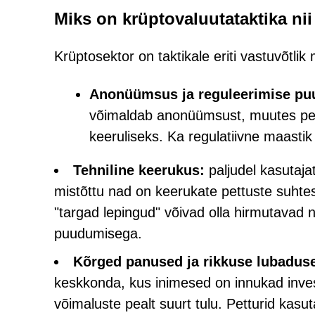
Miks on krüptovaluutataktika nii
Krüptosektor on taktikale eriti vastuvõtlik
Anonüümsus ja reguleerimise pu
võimaldab anonüümsust, muutes pett
keeruliseks. Ka regulatiivne maastik
Tehniline keerukus:
paljudel kasutaja
mistõttu nad on keerukate pettuste suhtes
"targad lepingud" võivad olla hirmutavad n
puudumisega.
Kõrged panused ja rikkuse lubadus
keskkonda, kus inimesed on innukad inves
võimaluste pealt suurt tulu. Petturid kasut