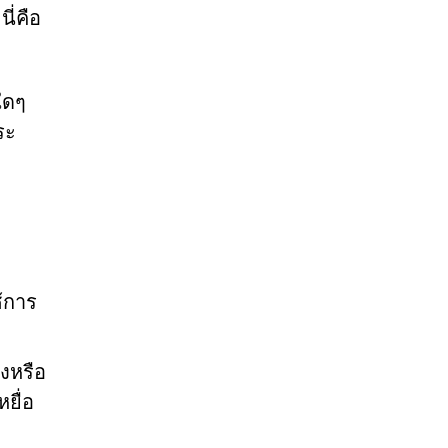
ี่คือ
ใดๆ
ระ
้การ
องหรือ
ยื่อ