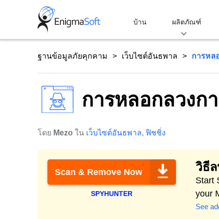
Skip
to
บ้าน
ผลิตภัณฑ์
content
ฐานข้อมูลภัยคุกคาม
เว็บไซต์อันธพาล
การหลอ
การหลอกลวงการ
โดย
Mezo
ใน
เว็บไซต์อันธพาล
,
ฟิชชิ่ง
วิธี
Scan & Remove Now
Start
your 
SPYHUNTER
See add