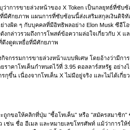
ว่าการขายล่วงหน้าของ X Token เป็นกลยุทธ์ที่ซับซ้อ
่มีศักยภาพ แผนการที่ซับซ้อนนี้ส่งเสริมสกุลเงินดิจิทั
งอย่างผิด ๆ กับบุคคลที่มีอิทธิพลอย่าง Elon Musk ซีอีโ
ลาดดังกล่าวรวมถึงการโพสต์ข้อความล่อใจเกี่ยวกับ X แ
ึงดูดเหยื่อที่มีศักยภาพ
งกิจกรรมการขายล่วงหน้าแบบพิเศษ โดยอ้างว่ามีกา
ราคาโทเค็นกำหนดไว้ที่ 3.95 ดอลลาร์สหรัฐ อย่างไ
รกุขึ้น เนื่องจากโทเค็น X ไม่มีอยู่จริง และไม่ได้เกี่ย
จะถูกขอให้คลิกที่ปุ่ม "ซื้อโทเค็น" หรือ "สมัครสมาชิก" 
เช่น ชื่อ อีเมล และหมายเลขโทรศัพท์ แม้ว่าการให้ข