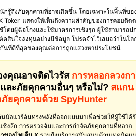
้ถึงภัยคุกคามที่อาจเกิดขึ้น โดยเฉพาะในพื้นที่ขอ
อง X Token แสดงให้เห็นถึงความสำคัญของการคอยติด
ช้โดยผู้ฉ้อโกงและใช้มาตรการเชิงรุก ผู้ใช้สามารถป
ละตัดสินใจลงทุนอย่างมีข้อมูล โปรดจำไว้เสมอว่าในโ
งกันที่ดีที่สุดของคุณต่อการถูกแสวงหาประโยชน์
องคุณอาจติดไวรัส
การหลอกลวงกา
และภัยคุกคามอื่นๆ หรือไม่?
สแกน
าภัยคุกคามด้วย SpyHunter
นมัลแวร์อันทรงพลังที่ออกแบบมาเพื่อช่วยให้ผู้ใช้ได้ร
ชิงลึก การตรวจจับและการกำจัดภัยคุกคามที่หลาก
าของโทเค็น X
รวมถึงบริการสนับสนุนด้านเทคนิคแ