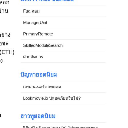
หลอก
ผ่าน
Fuq.คอม
ManagerUnit
PrimaryRemote
อย่าง
่อจะ
SkilledModuleSearch
 (ETH)
ฝ่ายจัดการ
อง
ปัญหายอดนิยม
เอพอนเนอร์ดอทคอม
Lookmovie.io ปลอดภัยหรือไม่?
ล
ฮาวทูยอดนิยม