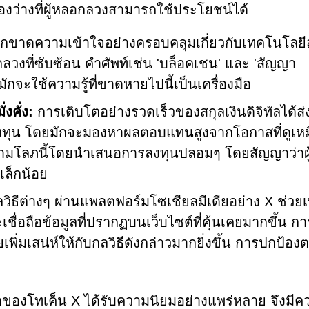
่องว่างที่ผู้หลอกลวงสามารถใช้ประโยชน์ได้
กขาดความเข้าใจอย่างครอบคลุมเกี่ยวกับเทคโนโลยี
กลวงที่ซับซ้อน คำศัพท์เช่น 'บล็อคเชน' และ 'สัญญา
ักจะใช้ความรู้ที่ขาดหายไปนี้เป็นเครื่องมือ
งคั่ง:
การเติบโตอย่างรวดเร็วของสกุลเงินดิจิทัลได้ส่
ะลงทุน โดยมักจะมองหาผลตอบแทนสูงจากโอกาสที่ดูเหม
ความโลภนี้โดยนำเสนอการลงทุนปลอมๆ โดยสัญญาว่าผู
ล็กน้อย
วิธีต่างๆ ผ่านแพลตฟอร์มโซเชียลมีเดียอย่าง X ช่วยเพ
จะเชื่อถือข้อมูลที่ปรากฏบนเว็บไซต์ที่คุ้นเคยมากขึ้น ก
่วยเพิ่มเสน่ห์ให้กับกลวิธีดังกล่าวมากยิ่งขึ้น การปกป้อ
น้าของโทเค็น X ได้รับความนิยมอย่างแพร่หลาย จึงมีค