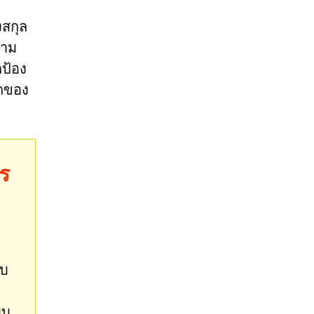
งสกุล
ตาม
กป้อง
ลกของ
ร
ับ
บบ