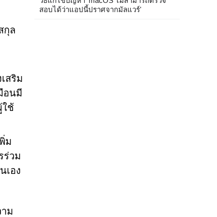
วิธีแก้ไขปัญหา 'macOS ไม่สามารถตรวจ
สอบได้ว่าแอปนี้ปราศจากมัลแวร์'
สกุล
งเสริม
ือนมี
้ใช้
ิ่ม
ารร่วม
งตนเอง
วาม