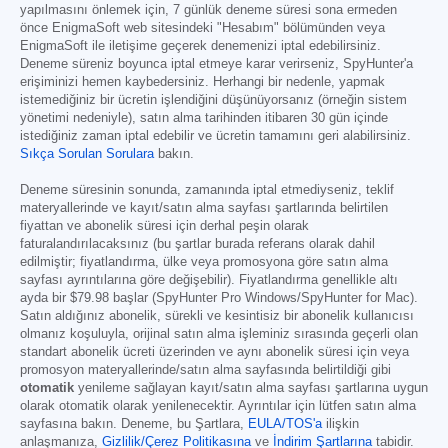
yapılmasını önlemek için, 7 günlük deneme süresi sona ermeden
önce EnigmaSoft web sitesindeki "Hesabım" bölümünden veya
EnigmaSoft ile iletişime geçerek denemenizi iptal edebilirsiniz.
Deneme süreniz boyunca iptal etmeye karar verirseniz, SpyHunter'a
erişiminizi hemen kaybedersiniz. Herhangi bir nedenle, yapmak
istemediğiniz bir ücretin işlendiğini düşünüyorsanız (örneğin sistem
yönetimi nedeniyle), satın alma tarihinden itibaren 30 gün içinde
istediğiniz zaman iptal edebilir ve ücretin tamamını geri alabilirsiniz.
Sıkça Sorulan Sorulara
bakın.
Deneme süresinin sonunda, zamanında iptal etmediyseniz, teklif
materyallerinde ve kayıt/satın alma sayfası şartlarında belirtilen
fiyattan ve abonelik süresi için derhal peşin olarak
faturalandırılacaksınız (bu şartlar burada referans olarak dahil
edilmiştir; fiyatlandırma, ülke veya promosyona göre satın alma
sayfası ayrıntılarına göre değişebilir). Fiyatlandırma genellikle altı
ayda bir
$79.98
başlar (SpyHunter Pro Windows/SpyHunter for Mac).
Satın aldığınız abonelik, sürekli ve kesintisiz bir abonelik kullanıcısı
olmanız koşuluyla, orijinal satın alma işleminiz sırasında geçerli olan
standart abonelik ücreti üzerinden ve aynı abonelik süresi için veya
promosyon materyallerinde/satın alma sayfasında belirtildiği gibi
otomatik
yenileme sağlayan kayıt/satın alma sayfası şartlarına uygun
olarak otomatik olarak yenilenecektir. Ayrıntılar için lütfen satın alma
sayfasına bakın. Deneme, bu Şartlara,
EULA/TOS'a
ilişkin
anlaşmanıza,
Gizlilik/Çerez Politikasına
ve
İndirim Şartlarına
tabidir.