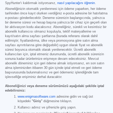
SpyHunter'ı kaldırmak istiyorsanız,
nasıl yapılacağını öğrenin
.
Aboneliğinizin otomatik yenilenmesi için ödeme yaparken, her ödeme
tarihinden önce kayıt olurken verdiğiniz e-posta adresine bir hatırlatma
e-postası gönderilecektir. Deneme sürenizin başlangıcında, yalnızca
bir deneme süresi ve hesap başına yalnızca bir cihaz için geçerli olan
bir aktivasyon kodu alacaksınız. Aboneliğiniz, sürekli ve kesintisiz bir
abonelik kullanıcısı olmanız koşuluyla, teklif materyallerine ve
kayıt/satın alma sayfası şartlarına (burada referans olarak dahil
edilmiştir; fiyatlandırma, ülke veya promosyona göre satın alma
sayfası ayrıntılarına göre değişebilir) uygun olarak fiyat ve abonelik
süresi boyunca otomatik olarak yenilenecektir. Ücretli abonelik
kullanıcıları için, iptal etmeniz durumunda, ücretli abonelik sürenizin
sonuna kadar ürünlerinize erişmeye devam edeceksiniz. Mevcut
abonelik döneminiz için geri ödeme almak istiyorsanız, en son satın
alma işleminizden itibaren 30 gün içinde iptal etmeli ve geri ödeme
başvurusunda bulunmalısınız ve geri ödemeniz işlendiğinde tam
işlevselliğe erişiminiz derhal duracaktır.
Aboneliğinizi veya deneme sürümünüzü aşağıdaki şekilde iptal
edebilirsiniz:
www.enigmasoftware.com
adresine gidin ve sağ üst
köşedeki
"Giriş"
düğmesine tıklayın.
Kullanıcı adınız ve şifrenizle giriş yapın.