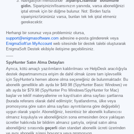
Navigasyon menüsünde
"Sipariş/Lisanslar" bölümüne
gidin.
Siparişinizin/lisansınızın yanında, varsa aboneliğinizi
iptal etmek için bir düğme bulunur. Not: Birden fazla
siparişiniz/ürününüz varsa, bunları tek tek iptal etmeniz
gerekecektir.
Herhangi bir sorunuz veya probleminiz olursa,
support@enigmasoftware.com
adresine e-posta göndererek veya
EnigmaSoft'un MyAccount
web sitesinde bir destek talebi oluşturarak
EnigmaSoft Destek ekibiyle iletişime geçebilirsiniz.
------
SpyHunter Satın Alma Detayları
Ayrıca, kötü amaçlı yazılımların kaldırılması ve HelpDesk aracılığıyla
destek departmanımıza erişim de dahil olmak üzere tam işlevsellik
için SpyHunter'a hemen abone olma seçeneğiniz de bulunmaktadır. Bu
abonelik genellikle altı ayda bir
$49.98
(SpyHunter Basic Windows) ve
altı ayda bir
$79.98
(SpyHunter Pro Windows/SpyHunter for Mac)
başlar ve teklif materyallerine ve kayıt/satın alma sayfası şartlarına
(burada referans olarak dahil edilmiştir; fiyatlandırma, ülke veya
promosyona göre satın alma sayfası ayrıntılarına göre değişebilir)
uygun olarak yapılır. Aboneliğiniz, kesintisiz bir abonelik kullanıcısı
olmanız koşuluyla ve aboneliğinizin sona ermesinden önce yaklaşan
ücretler hakkında bir bildirim almanız şartıyla, orijinal satın alma
aboneliğiniz sırasında
geçerli
olan standart abonelik ücreti üzerinden
ve aynı abonelik süresi boyunca veya promosyon