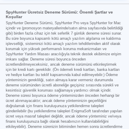
SpyHunter Ücretsiz Deneme Sürümü: Önemli Şartlar ve
Koşullar
SpyHunter Deneme Sürümü, SpyHunter Pro veya SpyHunter for Mac
içindir ve (promosyon materyallerinde/satın alma sayfasında belirtildiği
gibi) birden fazla cihaz için tek seferlik 7 günlük deneme süresi sunar.
Bu süre boyunca kapsamlı kötü amaçlı yazılım algılama ve kaldırma
işlevselliği, sisteminizi kötü amaçlı yazılım tehditlerinden aktif olarak
korumak için yüksek performanslı koruma mekanizmaları ve
SpyHunter Yardım Masası aracılığıyla teknik destek ekibimize erişim
imkanı sağlar. Deneme süresi boyunca önceden
ücretlendirilmeyeceksiniz, ancak deneme sürümünü etkinleştirmek
için bir kredi kartı gereklidir. (Ön ödemeli kredi kartları, banka kartları
ve hediye kartları bu teklif kapsamında kabul edilmeyebilir.) Ödeme
yönteminizin gerekliliği, satın almaya karar vermeniz durumunda
deneme sürümünden ücretli aboneliğe geçişiniz sırasında sürekli ve
kesintisiz güvenlik koruması sağlamaya yardımcı olmak içindir.
Deneme süresi boyunca ödeme yönteminizden önceden herhangi bir
ücret alınmayacaktır; ancak ödeme yönteminizin geçerliliğini
doğrulamak için finans kuruluşunuza yetkilendirme talepleri
gönderilebilir (bu yetkilendirme talepleri EnigmaSoft tarafından yapılan
ücret veya masraf talepleri değildir, ancak ödeme yönteminiz ve/veya
finans kuruluşunuza bağlı olarak hesabınızın kullanılabilirliğini
etkileyebilir). Deneme sürenizin bitiminden hemen sonra ücretlendirme