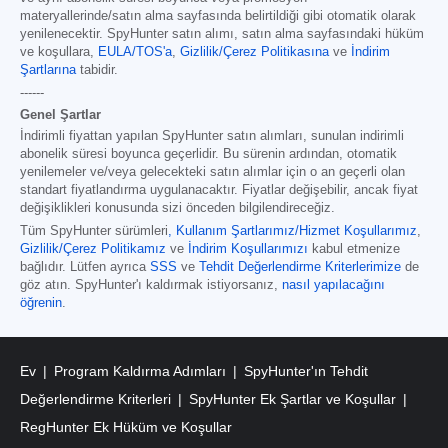
materyallerinde/satın alma sayfasında belirtildiği gibi otomatik olarak
yenilenecektir. SpyHunter satın alımı, satın alma sayfasındaki hüküm
ve koşullara,
EULA/TOS'a
,
Gizlilik/Çerez Politikasına
ve
İndirim
Şartlarına
tabidir.
------
Genel Şartlar
İndirimli fiyattan yapılan SpyHunter satın alımları, sunulan indirimli
abonelik süresi boyunca geçerlidir. Bu sürenin ardından, otomatik
yenilemeler ve/veya gelecekteki satın alımlar için o an geçerli olan
standart fiyatlandırma uygulanacaktır. Fiyatlar değişebilir, ancak fiyat
değişiklikleri konusunda sizi önceden bilgilendireceğiz.
Tüm SpyHunter sürümleri
,
Kullanım Şartlarımız/Hizmet Koşullarımız
,
Gizlilik/Çerez Politikamız
ve
İndirim Koşullarımızı
kabul etmenize
bağlıdır. Lütfen ayrıca
SSS
ve
Tehdit Değerlendirme Kriterlerimize
de
göz atın. SpyHunter'ı kaldırmak istiyorsanız,
nasıl yapılacağını
öğrenin
.
Ev
Program Kaldırma Adımları
SpyHunter'ın Tehdit
Değerlendirme Kriterleri
SpyHunter Ek Şartlar ve Koşullar
RegHunter Ek Hüküm ve Koşullar