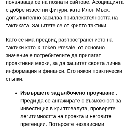
появяваща се на познати сайтове. Асоциацията
с добре известни фигури, като Илон Мъск,
допълнително засилва привлекателността на
тактиката. Защитете се от крипто тактики
Като се има предвид разпространението на
тактики като X Token Presale, от основно
значение е потребителите да прилагат
проактивни мерки, за да защитят своята лична
информация и финанси. Ето някои практически
стъпки:
Извършете задълбочено проучване
:
Преди да се ангажирате с възможност за
инвестиция в криптовалута, проверете
легитимността на проекта и неговите
претенции. Потърсете независими