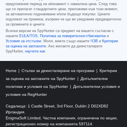
предложения период на абонамент с намалена цена. След това
ще се прилагат стандартните цени, приложими към този момент,
за автоматично подновяване и/или бъдещи покупки. Цените
подлежат на промяна, въпреки че ще ви уведомим предварително
за промените в цените.
Всички версии на SpyHunter са предмет на вашето съгласие с
нашите
EULA/TOS
,
Политика за поверителност/бисквитки
и
Условия за отстъпки
. Моля, вижте също нашите
ЧЗВ
и
Критерии
за оценка на заплахите
. Ако желаете да деинсталирате
SpyHunter,
научете как
.
Home
Стъпки за деинсталиране на програми
Критерии
за оценка на заплахите на SpyHunter
Допълнителни
политики и условия на SpyHunter
Допълнителни условия и
условия на RegHunter
Седалище: 1 Castle Street, 3rd Floor, Dublin 2 D02XD82
Ирландия.
EnigmaSoft Limited, Частна компания, ограничена по акции,
регистрационен номер на компанията 597114.