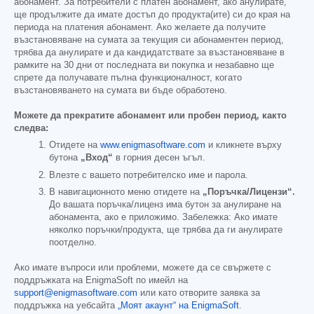
абонамент. За потребители с платен абонамент, ако анулирате,
ще продължите да имате достъп до продукта(ите) си до края на
периода на платения абонамент. Ако желаете да получите
възстановяване на сумата за текущия си абонаментен период,
трябва да анулирате и да кандидатствате за възстановяване в
рамките на 30 дни от последната ви покупка и незабавно ще
спрете да получавате пълна функционалност, когато
възстановяването на сумата ви бъде обработено.
Можете да прекратите абонамент или пробен период, както
следва:
Отидете на
www.enigmasoftware.com
и кликнете върху
бутона
„Вход“
в горния десен ъгъл.
Влезте с вашето потребителско име и парола.
В навигационното меню отидете на
„Поръчка/Лицензи“.
До вашата поръчка/лиценз има бутон за анулиране на
абонамента, ако е приложимо. Забележка: Ако имате
няколко поръчки/продукта, ще трябва да ги анулирате
поотделно.
Ако имате въпроси или проблеми, можете да се свържете с
поддръжката на EnigmaSoft по имейл на
support@enigmasoftware.com
или като отворите заявка за
поддръжка на уебсайта
„Моят акаунт“ на EnigmaSoft
.