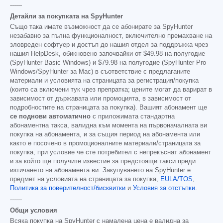
------
Детайли за покупката на SpyHunter
Също така имате възможност да се абонирате за SpyHunter
незабавно за пълна функционалност, включително премахване на
зловреден софтуер и достъп до нашия отдел за поддръжка чрез
нашия HelpDesk, обикновено започвайки от
$49.98
на полугодие
(SpyHunter Basic Windows) и
$79.98
на полугодие (SpyHunter Pro
Windows/SpyHunter за Mac) в съответствие с предлаганите
материали и условията на страницата за регистрация/покупка
(които са включени тук чрез препратка; цените могат да варират в
зависимост от държавата или промоцията, в зависимост от
подробностите на страницата за покупка). Вашият абонамент ще
се поднови автоматично
с приложимата стандартна
абонаментна такса, валидна към момента на първоначалната ви
покупка на абонамента, и за същия период на абонамента или
както е посочено в промоционалните материали/страницата за
покупка, при условие че сте потребител с непрекъснат абонамент
и за който ще получите известие за предстоящи такси преди
изтичането на абонамента ви. Закупуването на SpyHunter е
предмет на условията на страницата за покупка,
EULA/TOS
,
Политика за поверителност/бисквитки
и
Условия за отстъпки
.
------
Общи условия
Всяка покупка на SpyHunter с намалена цена е валидна за