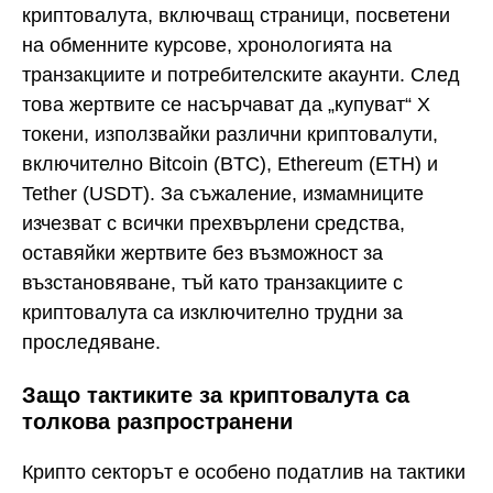
криптовалута, включващ страници, посветени
на обменните курсове, хронологията на
транзакциите и потребителските акаунти. След
това жертвите се насърчават да „купуват“ X
токени, използвайки различни криптовалути,
включително Bitcoin (BTC), Ethereum (ETH) и
Tether (USDT). За съжаление, измамниците
изчезват с всички прехвърлени средства,
оставяйки жертвите без възможност за
възстановяване, тъй като транзакциите с
криптовалута са изключително трудни за
проследяване.
Защо тактиките за криптовалута са
толкова разпространени
Крипто секторът е особено податлив на тактики