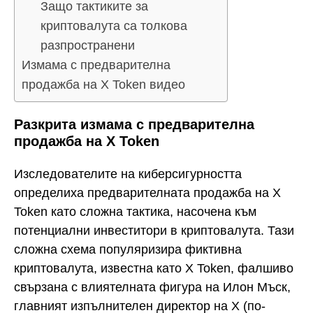
Защо тактиките за
криптовалута са толкова
разпространени
Измама с предварителна
продажба на X Token видео
Разкрита измама с предварителна
продажба на X Token
Изследователите на киберсигурността
определиха предварителната продажба на X
Token като сложна тактика, насочена към
потенциални инвеститори в криптовалута. Тази
сложна схема популяризира фиктивна
криптовалута, известна като X Token, фалшиво
свързана с влиятелната фигура на Илон Мъск,
главният изпълнителен директор на X (по-