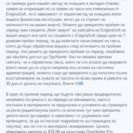
се провери дали вашият метод на плащане е валиден (такива
заявки за оторизация не са заявки за такси или комисионни от
EnigmaSoft, но в зависимост от вашия метод на плащане и/или
вашата финансова институция, могат да се отразят на
наличността на вашия акаунт). Можете да прекратите пробния си
период чрез секцията „Моят акаунт“ на уебсайта на EnigmaSoft за
вашия акаунт или като се свържете с EnigmaSoft преди края на 7-
дневния пробен период, за да избегнете начисляване на такса,
която да бъде обработена веднага след изтичането на пробния
период. Ако решите да прекратите пробния си период, незабавно
ще загубите достъп до SpyHunter. Ако по някаква причина
смятате, че е обработена такса, която не сте искали да направите
(което може да се случи например въз основа на системна
администрация), можете също да прекратите и да получите пълно
възстановяване на сумата за таксата по всяко време в рамките на
30 дни от датата на покупката. Вижте
ЧЗВ
.
В края на пробния период ще бъдете таксувани предварително
незабавно на цената и за периода на абонамента, както е
посочено в материалите за предлагане и условията на страницата
за регистрация/покупка (които са включени тук чрез препратка;
цените могат да варират в зависимост от държавата или
промоцията, за да се посочат подробности на страницата за
покупка), ако не сте го анулирали своевременно. Цената
обикновено започва от
$79.98
на полугодие (SpyHunter Pro