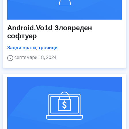
Android.Vo1d Зловреден
софтуер
Задни врати
,
троянци
септември 18, 2024