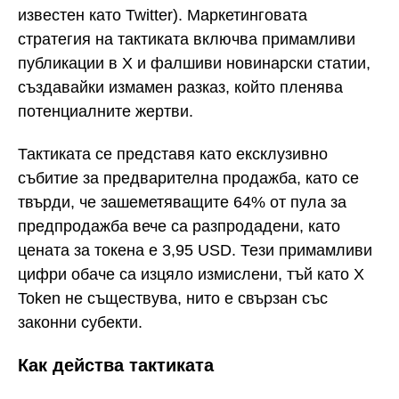
известен като Twitter). Маркетинговата
стратегия на тактиката включва примамливи
публикации в X и фалшиви новинарски статии,
създавайки измамен разказ, който пленява
потенциалните жертви.
Тактиката се представя като ексклузивно
събитие за предварителна продажба, като се
твърди, че зашеметяващите 64% от пула за
предпродажба вече са разпродадени, като
цената за токена е 3,95 USD. Тези примамливи
цифри обаче са изцяло измислени, тъй като X
Token не съществува, нито е свързан със
законни субекти.
Как действа тактиката