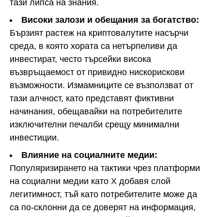
тази липса на знания.
Високи залози и обещания за богатство:
Бързият растеж на криптовалутите насърчи
среда, в която хората са нетърпеливи да
инвестират, често търсейки висока
възвръщаемост от привидно нискорискови
възможности. Измамниците се възползват от
тази алчност, като представят фиктивни
начинания, обещавайки на потребителите
изключителни печалби срещу минимални
инвестиции.
Влияние на социалните медии:
Популяризирането на тактики чрез платформи
на социални медии като X добавя слой
легитимност, тъй като потребителите може да
са по-склонни да се доверят на информация,