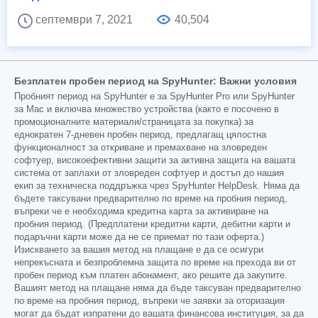
септември 7, 2021
40,504
Безплатен пробен период на SpyHunter: Важни условия
Пробният период на SpyHunter е за SpyHunter Pro или SpyHunter
за Mac и включва множество устройства (както е посочено в
промоционалните материали/страницата за покупка) за
еднократен 7-дневен пробен период, предлагащ цялостна
функционалност за откриване и премахване на зловреден
софтуер, високоефективни защити за активна защита на вашата
система от заплахи от зловреден софтуер и достъп до нашия
екип за техническа поддръжка чрез SpyHunter HelpDesk. Няма да
бъдете таксувани предварително по време на пробния период,
въпреки че е необходима кредитна карта за активиране на
пробния период. (Предплатени кредитни карти, дебитни карти и
подаръчни карти може да не се приемат по тази оферта.)
Изискването за вашия метод на плащане е да се осигури
непрекъсната и безпроблемна защита по време на прехода ви от
пробен период към платен абонамент, ако решите да закупите.
Вашият метод на плащане няма да бъде таксуван предварително
по време на пробния период, въпреки че заявки за оторизация
могат да бъдат изпратени до вашата финансова институция, за да