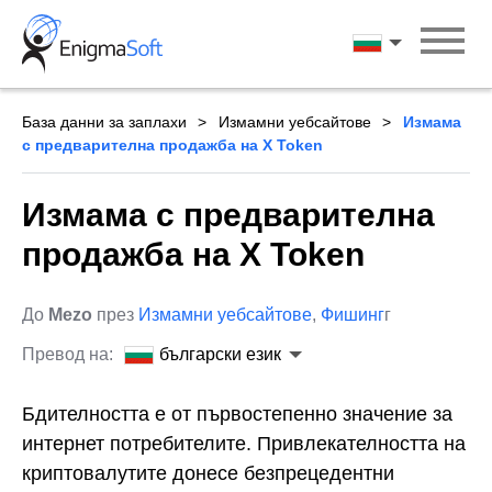
Skip
to
български ези
content
База данни за заплахи
Измамни уебсайтове
Измама
с предварителна продажба на X Token
Измама с предварителна
продажба на X Token
До
Mezo
през
Измамни уебсайтове
,
Фишинг
г
Превод на:
български език
Бдителността е от първостепенно значение за
интернет потребителите. Привлекателността на
криптовалутите донесе безпрецедентни