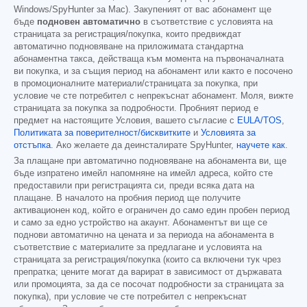
Windows/SpyHunter за Mac). Закупеният от вас абонамент ще
бъде
подновен автоматично
в съответствие с условията на
страницата за регистрация/покупка, които предвиждат
автоматично подновяване на приложимата стандартна
абонаментна такса, действаща към момента на първоначалната
ви покупка, и за същия период на абонамент или както е посочено
в промоционалните материали/страницата за покупка, при
условие че сте потребител с непрекъснат абонамент. Моля, вижте
страницата за покупка за подробности. Пробният период е
предмет на настоящите Условия, вашето съгласие с
EULA/TOS
,
Политиката за поверителност/бисквитките
и
Условията за
отстъпка
. Ако желаете да деинсталирате SpyHunter,
научете как
.
За плащане при автоматично подновяване на абонамента ви, ще
бъде изпратено имейл напомняне на имейл адреса, който сте
предоставили при регистрацията си, преди всяка дата на
плащане. В началото на пробния период ще получите
активационен код, който е ограничен до само един пробен период
и само за едно устройство на акаунт. Абонаментът ви ще се
поднови автоматично на цената и за периода на абонамента в
съответствие с материалите за предлагане и условията на
страницата за регистрация/покупка (които са включени тук чрез
препратка; цените могат да варират в зависимост от държавата
или промоцията, за да се посочат подробности за страницата за
покупка), при условие че сте потребител с непрекъснат