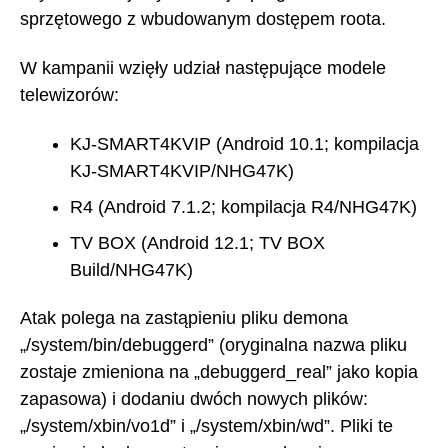
sprzętowego z wbudowanym dostępem roota.
W kampanii wzięły udział następujące modele
telewizorów:
KJ-SMART4KVIP (Android 10.1; kompilacja
KJ-SMART4KVIP/NHG47K)
R4 (Android 7.1.2; kompilacja R4/NHG47K)
TV BOX (Android 12.1; TV BOX
Build/NHG47K)
Atak polega na zastąpieniu pliku demona
„/system/bin/debuggerd” (oryginalna nazwa pliku
zostaje zmieniona na „debuggerd_real” jako kopia
zapasowa) i dodaniu dwóch nowych plików:
„/system/xbin/vo1d” i „/system/xbin/wd”. Pliki te