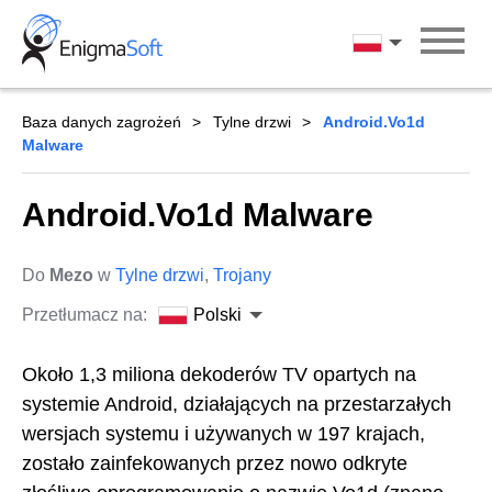
Skip
to
Polski
content
Baza danych zagrożeń
Tylne drzwi
Android.Vo1d
Malware
Android.Vo1d Malware
Do
Mezo
w
Tylne drzwi
,
Trojany
Przetłumacz na:
Polski
Około 1,3 miliona dekoderów TV opartych na
systemie Android, działających na przestarzałych
wersjach systemu i używanych w 197 krajach,
zostało zainfekowanych przez nowo odkryte