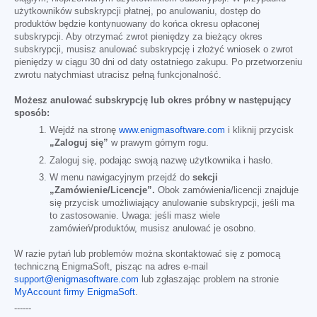
użytkowników subskrypcji płatnej, po anulowaniu, dostęp do
produktów będzie kontynuowany do końca okresu opłaconej
subskrypcji. Aby otrzymać zwrot pieniędzy za bieżący okres
subskrypcji, musisz anulować subskrypcję i złożyć wniosek o zwrot
pieniędzy w ciągu 30 dni od daty ostatniego zakupu. Po przetworzeniu
zwrotu natychmiast utracisz pełną funkcjonalność.
Możesz anulować subskrypcję lub okres próbny w następujący
sposób:
Wejdź na stronę
www.enigmasoftware.com
i kliknij przycisk
„Zaloguj się”
w prawym górnym rogu.
Zaloguj się, podając swoją nazwę użytkownika i hasło.
W menu nawigacyjnym przejdź do
sekcji
„Zamówienie/Licencje”.
Obok zamówienia/licencji znajduje
się przycisk umożliwiający anulowanie subskrypcji, jeśli ma
to zastosowanie. Uwaga: jeśli masz wiele
zamówień/produktów, musisz anulować je osobno.
W razie pytań lub problemów można skontaktować się z pomocą
techniczną EnigmaSoft, pisząc na adres e-mail
support@enigmasoftware.com
lub zgłaszając problem na stronie
MyAccount firmy EnigmaSoft
.
------