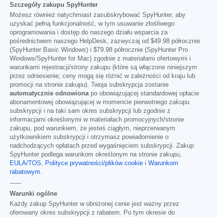
Szczegóły zakupu SpyHunter
Możesz również natychmiast zasubskrybować SpyHunter, aby
uzyskać pełną funkcjonalność, w tym usuwanie złośliwego
oprogramowania i dostęp do naszego działu wsparcia za
pośrednictwem naszego HelpDesk, zazwyczaj od
$49.98
półrocznie
(SpyHunter Basic Windows) i
$79.98
półrocznie (SpyHunter Pro
Windows/SpyHunter for Mac) zgodnie z materiałami ofertowymi i
warunkami rejestracji/strony zakupu (które są włączone niniejszym
przez odniesienie; ceny mogą się różnić w zależności od kraju lub
promocji na stronie zakupu). Twoja subskrypcja zostanie
automatycznie odnowiona
po obowiązującej standardowej opłacie
abonamentowej obowiązującej w momencie pierwotnego zakupu
subskrypcji i na taki sam okres subskrypcji lub zgodnie z
informacjami określonymi w materiałach promocyjnych/stronie
zakupu, pod warunkiem, że jesteś ciągłym, nieprzerwanym
użytkownikiem subskrypcji i otrzymasz powiadomienie o
nadchodzących opłatach przed wygaśnięciem subskrypcji. Zakup
SpyHunter podlega warunkom określonym na stronie zakupu,
EULA/TOS
,
Polityce prywatności/plików cookie
i
Warunkom
rabatowym
.
------
Warunki ogólne
Każdy zakup SpyHunter w obniżonej cenie jest ważny przez
oferowany okres subskrypcji z rabatem. Po tym okresie do