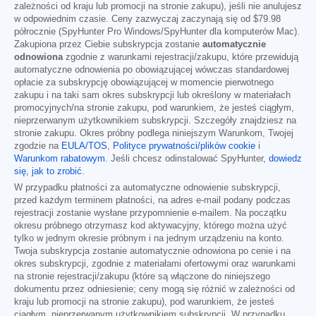
zależności od kraju lub promocji na stronie zakupu), jeśli nie anulujesz
w odpowiednim czasie. Ceny zazwyczaj zaczynają się od
$79.98
półrocznie (SpyHunter Pro Windows/SpyHunter dla komputerów Mac).
Zakupiona przez Ciebie subskrypcja zostanie
automatycznie
odnowiona
zgodnie z warunkami rejestracji/zakupu, które przewidują
automatyczne odnowienia po obowiązującej wówczas standardowej
opłacie za subskrypcję obowiązującej w momencie pierwotnego
zakupu i na taki sam okres subskrypcji lub określony w materiałach
promocyjnych/na stronie zakupu, pod warunkiem, że jesteś ciągłym,
nieprzerwanym użytkownikiem subskrypcji. Szczegóły znajdziesz na
stronie zakupu. Okres próbny podlega niniejszym Warunkom, Twojej
zgodzie na
EULA/TOS
,
Polityce prywatności/plików cookie
i
Warunkom rabatowym
. Jeśli chcesz odinstalować SpyHunter,
dowiedz
się, jak to zrobić
.
W przypadku płatności za automatyczne odnowienie subskrypcji,
przed każdym terminem płatności, na adres e-mail podany podczas
rejestracji zostanie wysłane przypomnienie e-mailem. Na początku
okresu próbnego otrzymasz kod aktywacyjny, którego można użyć
tylko w jednym okresie próbnym i na jednym urządzeniu na konto.
Twoja subskrypcja zostanie automatycznie odnowiona po cenie i na
okres subskrypcji, zgodnie z materiałami ofertowymi oraz warunkami
na stronie rejestracji/zakupu (które są włączone do niniejszego
dokumentu przez odniesienie; ceny mogą się różnić w zależności od
kraju lub promocji na stronie zakupu), pod warunkiem, że jesteś
ciągłym, nieprzerwanym użytkownikiem subskrypcji. W przypadku