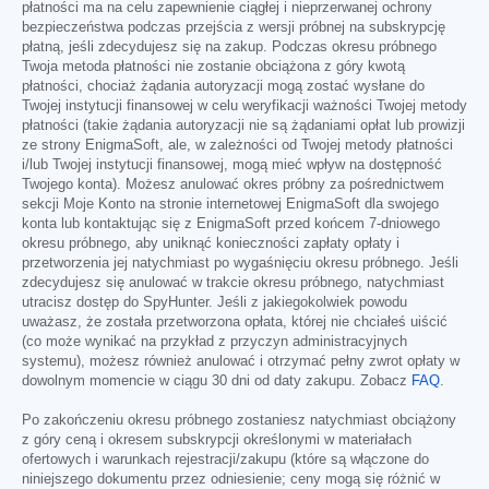
płatności ma na celu zapewnienie ciągłej i nieprzerwanej ochrony
bezpieczeństwa podczas przejścia z wersji próbnej na subskrypcję
płatną, jeśli zdecydujesz się na zakup. Podczas okresu próbnego
Twoja metoda płatności nie zostanie obciążona z góry kwotą
płatności, chociaż żądania autoryzacji mogą zostać wysłane do
Twojej instytucji finansowej w celu weryfikacji ważności Twojej metody
płatności (takie żądania autoryzacji nie są żądaniami opłat lub prowizji
ze strony EnigmaSoft, ale, w zależności od Twojej metody płatności
i/lub Twojej instytucji finansowej, mogą mieć wpływ na dostępność
Twojego konta). Możesz anulować okres próbny za pośrednictwem
sekcji Moje Konto na stronie internetowej EnigmaSoft dla swojego
konta lub kontaktując się z EnigmaSoft przed końcem 7-dniowego
okresu próbnego, aby uniknąć konieczności zapłaty opłaty i
przetworzenia jej natychmiast po wygaśnięciu okresu próbnego. Jeśli
zdecydujesz się anulować w trakcie okresu próbnego, natychmiast
utracisz dostęp do SpyHunter. Jeśli z jakiegokolwiek powodu
uważasz, że została przetworzona opłata, której nie chciałeś uiścić
(co może wynikać na przykład z przyczyn administracyjnych
systemu), możesz również anulować i otrzymać pełny zwrot opłaty w
dowolnym momencie w ciągu 30 dni od daty zakupu. Zobacz
FAQ
.
Po zakończeniu okresu próbnego zostaniesz natychmiast obciążony
z góry ceną i okresem subskrypcji określonymi w materiałach
ofertowych i warunkach rejestracji/zakupu (które są włączone do
niniejszego dokumentu przez odniesienie; ceny mogą się różnić w