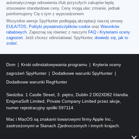
automatycznego odnowienia i/lub przyszłych zakupów będą
stosowane standardowe ceny. Ceny mogą ulec zmianie, jednak
poinformujemy Cię o tym z wyprzedzeniem.
Wszystkie wersje SpyHunter podlegają akceptacji naszej umowy
EULA/TOS
,
Polityki prywatności/plików cookie
oraz
Warunków
rabatowych
. Zapoznaj się również z naszymi
FAQ
i
Kryteriami oceny
zagrożeń
. Jeśli chcesz odinstalować SpyHunter,
dowiedz się, jak to
zrobić
.
Dom
Kroki odinstalowywania programu
Kryteria oceny
zagrożeń SpyHunter
Dodatkowe warunki SpyHunter
Dodatkowe warunki RegHunter
Siedziba: 1 Castle Street, 3. piętro, Dublin 2 D02XD82 Irlandia.
EnigmaSoft Limited, Private Company Limited przez akcje,
numer rejestracyjny spółki 597114.
Mac i MacOS są znakami towarowymi firmy Apple Inc.,
zastrzeżonymi w Stanach Zjednoczonych i innych krajach.
Prawa autorskie 2016-2026. EnigmaSoft Ltd. Wszelkie prawa