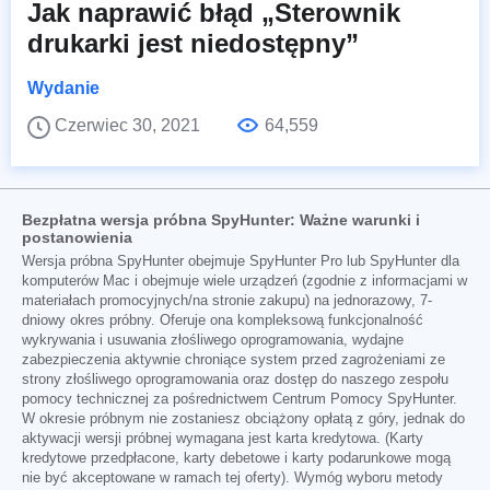
Jak naprawić błąd „Sterownik
drukarki jest niedostępny”
Wydanie
Czerwiec 30, 2021
64,559
Bezpłatna wersja próbna SpyHunter: Ważne warunki i
postanowienia
Wersja próbna SpyHunter obejmuje SpyHunter Pro lub SpyHunter dla
komputerów Mac i obejmuje wiele urządzeń (zgodnie z informacjami w
materiałach promocyjnych/na stronie zakupu) na jednorazowy, 7-
dniowy okres próbny. Oferuje ona kompleksową funkcjonalność
wykrywania i usuwania złośliwego oprogramowania, wydajne
zabezpieczenia aktywnie chroniące system przed zagrożeniami ze
strony złośliwego oprogramowania oraz dostęp do naszego zespołu
pomocy technicznej za pośrednictwem Centrum Pomocy SpyHunter.
W okresie próbnym nie zostaniesz obciążony opłatą z góry, jednak do
aktywacji wersji próbnej wymagana jest karta kredytowa. (Karty
kredytowe przedpłacone, karty debetowe i karty podarunkowe mogą
nie być akceptowane w ramach tej oferty). Wymóg wyboru metody