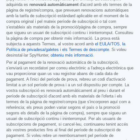
adquirida es
renovarà automàticament
d'acord amb els termes de la
pàgina de registre/compra, que preveuen renovacions automàtiques
amb la tarifa de subscripció estàndard aplicable en el moment de la
compra original i pel mateix període de subscripció o tal com
s'estableix als materials de la promoció/pàgina de compra, sempre
que sigueu un usuari de subscripció continu i ininterromput. Consulteu
la pàgina de compra per obtenir més informació. La prova està
subjecta a aquests Termes, al vostre acord amb
el EULA/TOS
,
la
Política de privadesa/galetes
i
els Termes de descompte
. Si voleu
desinstal·lar SpyHunter,
obteniu més informació
.
Per al pagament de la renovació automàtica de la subscripció,
s'enviarà un recordatori per correu electrònic a l'adreça electrònica que
vau proporcionar quan us vau registrar abans de cada data de
pagament. A l'inici del període de prova, rebreu un codi d'activació
limitat a un sol període de prova i a un sol dispositiu per compte. La
vostra subscripció es renovarà automàticament al preu i durant el
període de subscripció d'acord amb els materials de l'oferta i els
termes de la pàgina de registre/compra (que s'incorporen aquí com a
referència; els preus poden variar segons el país o la promoció
segons els detalls de la pàgina de compra), sempre que sigueu un
usuari de subscripció continu i ininterromput. Per als usuaris de
subscripcions de pagament, si cancel·leu, continuareu tenint accés
als vostres productes fins al final del període de subscripció de
pagament. Si voleu rebre un reemborsament pel període de