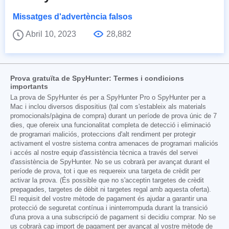
Missatges d'advertència falsos
Abril 10, 2023
28,882
Prova gratuïta de SpyHunter: Termes i condicions
importants
La prova de SpyHunter és per a SpyHunter Pro o SpyHunter per a
Mac i inclou diversos dispositius (tal com s'estableix als materials
promocionals/pàgina de compra) durant un període de prova únic de 7
dies, que ofereix una funcionalitat completa de detecció i eliminació
de programari maliciós, proteccions d'alt rendiment per protegir
activament el vostre sistema contra amenaces de programari maliciós
i accés al nostre equip d'assistència tècnica a través del servei
d'assistència de SpyHunter. No se us cobrarà per avançat durant el
període de prova, tot i que es requereix una targeta de crèdit per
activar la prova. (És possible que no s'acceptin targetes de crèdit
prepagades, targetes de dèbit ni targetes regal amb aquesta oferta).
El requisit del vostre mètode de pagament és ajudar a garantir una
protecció de seguretat contínua i ininterrompuda durant la transició
d'una prova a una subscripció de pagament si decidiu comprar. No se
us cobrarà cap import de pagament per avançat al vostre mètode de