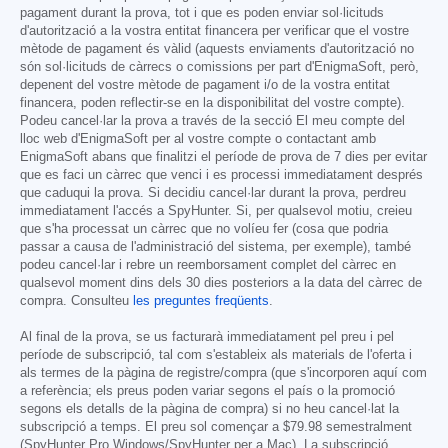
pagament durant la prova, tot i que es poden enviar sol·licituds
d'autorització a la vostra entitat financera per verificar que el vostre
mètode de pagament és vàlid (aquests enviaments d'autorització no
són sol·licituds de càrrecs o comissions per part d'EnigmaSoft, però,
depenent del vostre mètode de pagament i/o de la vostra entitat
financera, poden reflectir-se en la disponibilitat del vostre compte).
Podeu cancel·lar la prova a través de la secció El meu compte del
lloc web d'EnigmaSoft per al vostre compte o contactant amb
EnigmaSoft abans que finalitzi el període de prova de 7 dies per evitar
que es faci un càrrec que venci i es processi immediatament després
que caduqui la prova. Si decidiu cancel·lar durant la prova, perdreu
immediatament l'accés a SpyHunter. Si, per qualsevol motiu, creieu
que s'ha processat un càrrec que no volíeu fer (cosa que podria
passar a causa de l'administració del sistema, per exemple), també
podeu cancel·lar i rebre un reemborsament complet del càrrec en
qualsevol moment dins dels 30 dies posteriors a la data del càrrec de
compra. Consulteu
les preguntes freqüents
.
Al final de la prova, se us facturarà immediatament pel preu i pel
període de subscripció, tal com s'estableix als materials de l'oferta i
als termes de la pàgina de registre/compra (que s'incorporen aquí com
a referència; els preus poden variar segons el país o la promoció
segons els detalls de la pàgina de compra) si no heu cancel·lat la
subscripció a temps. El preu sol començar a
$79.98
semestralment
(SpyHunter Pro Windows/SpyHunter per a Mac). La subscripció