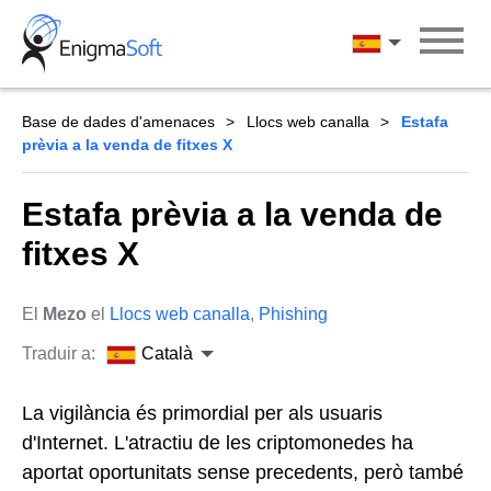
Skip
to
Català
content
Base de dades d'amenaces
Llocs web canalla
Estafa
prèvia a la venda de fitxes X
Estafa prèvia a la venda de
fitxes X
El
Mezo
el
Llocs web canalla
,
Phishing
Traduir a:
Català
La vigilància és primordial per als usuaris
d'Internet. L'atractiu de les criptomonedes ha
aportat oportunitats sense precedents, però també