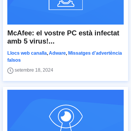
McAfee: el vostre PC està infectat
amb 5 virus!...
Llocs web canalla
,
Adware
,
Missatges d'advertència
falsos
setembre 18, 2024