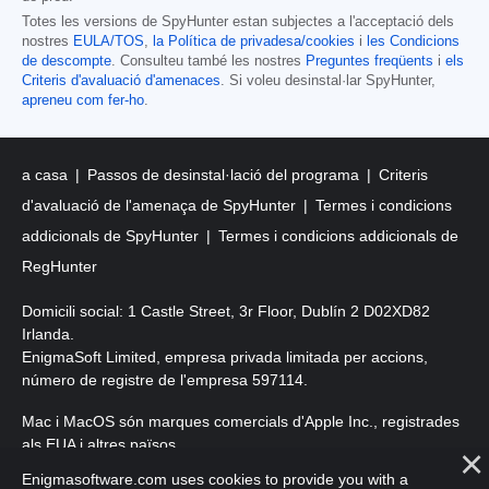
Totes les versions de SpyHunter estan subjectes a l'acceptació dels
nostres
EULA/TOS
,
la Política de privadesa/cookies
i
les Condicions
de descompte
. Consulteu també les nostres
Preguntes freqüents
i
els
Criteris d'avaluació d'amenaces
. Si voleu desinstal·lar SpyHunter,
apreneu com fer-ho
.
a casa
Passos de desinstal·lació del programa
Criteris
d'avaluació de l'amenaça de SpyHunter
Termes i condicions
addicionals de SpyHunter
Termes i condicions addicionals de
RegHunter
Domicili social: 1 Castle Street, 3r Floor, Dublín 2 D02XD82
Irlanda.
EnigmaSoft Limited, empresa privada limitada per accions,
número de registre de l'empresa 597114.
Mac i MacOS són marques comercials d'Apple Inc., registrades
als EUA i altres països.
Enigmasoftware.com uses cookies to provide you with a
Copyright 2016-2026. EnigmaSoft Ltd. Tots els drets reservats.