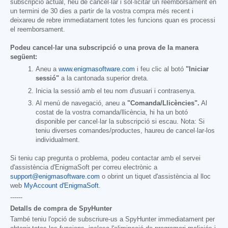
subscripció actual, heu de cancel·lar i sol·licitar un reemborsament en
un termini de 30 dies a partir de la vostra compra més recent i
deixareu de rebre immediatament totes les funcions quan es processi
el reemborsament.
Podeu cancel·lar una subscripció o una prova de la manera
següent:
Aneu a
www.enigmasoftware.com
i feu clic al botó
"Iniciar
sessió"
a la cantonada superior dreta.
Inicia la sessió amb el teu nom d'usuari i contrasenya.
Al menú de navegació, aneu a
"Comanda/Llicències".
Al
costat de la vostra comanda/llicència, hi ha un botó
disponible per cancel·lar la subscripció si escau. Nota: Si
teniu diverses comandes/productes, haureu de cancel·lar-los
individualment.
Si teniu cap pregunta o problema, podeu contactar amb el servei
d'assistència d'EnigmaSoft per correu electrònic a
support@enigmasoftware.com
o obrint un tiquet d'assistència al lloc
web
MyAccount d'EnigmaSoft
.
------
Detalls de compra de SpyHunter
També teniu l'opció de subscriure-us a SpyHunter immediatament per