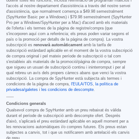
obtenir totes les funcions, inclosa l'eliminació de programari maliciós i
l'accés al nostre departament d'assistència a través del nostre servei
d'assistència, que normalment comença a
$49.98
semestralment
(SpyHunter Basic per a Windows) i
$79.98
semestralment (SpyHunter
Pro per a Windows/SpyHunter per a Mac) d'acord amb els materials
de l'oferta i els termes de la pàgina de registre/compra (que
s'incorporen aquí com a referència; els preus poden variar segons el
país o la promoció per detalls de la pàgina de compra). La vostra
subscripció es
renovarà automàticament
amb la tarifa de
subscripció estàndard aplicable en el moment de la vostra subscripció
de compra original i pel mateix període de subscripció o tal com
s'estableix als materials de la promoció/pàgina de compra, sempre
que sigueu un usuari de subscripció continu i ininterromput i per al
qual rebreu un avís dels propers càrrecs abans que venci la vostra
subscripció. La compra de SpyHunter està subjecta als termes i
condicions de la pàgina de compra,
l'EULA/TOS
,
la política de
privadesa/galetes
i
les condicions de descompte
.
------
Condicions generals
Qualsevol compra de SpyHunter amb un preu rebaixat és vàlida
durant el període de subscripció amb descompte ofert. Després
d'això, s'aplicarà el preu estàndard aplicable en aquell moment per a
les renovacions automàtiques i/o compres futures. Els preus estan
subjectes a canvis, tot i que us notificarem amb antelació els canvis
de preu.