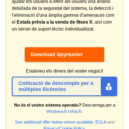
ajudar els usuaris a oferir als usuaris una anàlisi
detallada de la seguretat del sistema, la detecció i
l'eliminació d'una àmplia gamma d'amenaces com
el
Estafa prèvia a la venda de fitxes X
, així com
un servei de suport tècnic individualitzat.
Download SpyHunter
Estalvieu els diners del vostre negoci!
Cotització de descompte per a
múltiples llicències
No és el vostre sistema operatiu?
Descarrega per a
Windows®
i
Mac®
.
See additional offer below where available.
EULA
and
Privacy/Cookie Policy
.