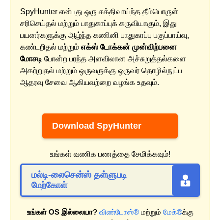
SpyHunter என்பது ஒரு சக்திவாய்ந்த தீம்பொருள்
சரிசெய்தல் மற்றும் பாதுகாப்புக் கருவியாகும், இது
பயனர்களுக்கு ஆழ்ந்த கணினி பாதுகாப்பு பகுப்பாய்வு,
கண்டறிதல் மற்றும்
எக்ஸ் டோக்கன் முன்விற்பனை
மோசடி
போன்ற பரந்த அளவிலான அச்சுறுத்தல்களை
அகற்றுதல் மற்றும் ஒருவருக்கு ஒருவர் தொழில்நுட்ப
ஆதரவு சேவை ஆகியவற்றை வழங்க உதவும்.
Download SpyHunter
உங்கள் வணிக பணத்தை சேமிக்கவும்!
மல்டி-லைசென்ஸ் தள்ளுபடி
மேற்கோள்
உங்கள் OS இல்லையா?
விண்டோஸ்®
மற்றும்
மேக்®
க்கு