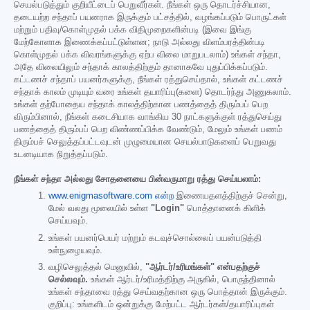
செயல்படுத்தும் குறியீட்டைப் பெறுவீர்கள். நீங்கள் ஒரு தொடர்ச்சியான,
தடையற்ற சந்தாப் பயனராக இருக்கும் பட்சத்தில், வழங்கப்படும் பொருட்கள்
மற்றும் பதிவு/கொள்முதல் பக்க விதிமுறைகளின்படி (இவை இங்கு
மேற்கோளாக இணைக்கப்பட்டுள்ளன; நாடு அல்லது விளம்பரத்தின்படி
கொள்முதல் பக்க விவரங்களுக்கு ஏற்ப விலை மாறுபடலாம்) உங்கள் சந்தா,
அதே விலையிலும் சந்தாக் காலத்திற்கும் தானாகவே புதுப்பிக்கப்படும்.
கட்டணச் சந்தாப் பயனர்களுக்கு, நீங்கள் ரத்துசெய்தால், உங்கள் கட்டணச்
சந்தாக் காலம் முடியும் வரை உங்கள் தயாரிப்பு(களை) தொடர்ந்து அணுகலாம்.
உங்கள் தற்போதைய சந்தாக் காலத்திற்கான பணத்தைத் திரும்பப் பெற
விரும்பினால், நீங்கள் கடைசியாக வாங்கிய 30 நாட்களுக்குள் ரத்துசெய்து
பணத்தைத் திரும்பப் பெற விண்ணப்பிக்க வேண்டும், மேலும் உங்கள் பணம்
திரும்பச் செலுத்தப்பட்டவுடன் முழுமையான செயல்பாடுகளைப் பெறுவது
உடனடியாக நிறுத்தப்படும்.
நீங்கள் சந்தா அல்லது சோதனையை பின்வருமாறு ரத்து செய்யலாம்:
www.enigmasoftware.com என்ற
இணையதளத்திற்குச் சென்று,
மேல் வலது மூலையில் உள்ள
"Login"
பொத்தானைக் கிளிக்
செய்யவும்.
உங்கள் பயனர்பெயர் மற்றும் கடவுச்சொல்லைப் பயன்படுத்தி
உள்நுழையவும்.
வழிசெலுத்தல் மெனுவில்,
"ஆர்டர்/உரிமங்கள்" என்பதற்குச்
செல்லவும்.
உங்கள் ஆர்டர்/உரிமத்திற்கு அருகில், பொருந்தினால்
உங்கள் சந்தாவை ரத்து செய்வதற்கான ஒரு பொத்தான் இருக்கும்.
குறிப்பு: உங்களிடம் ஒன்றுக்கு மேற்பட்ட ஆர்டர்கள்/தயாரிப்புகள்