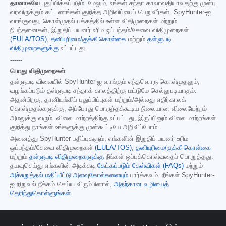
தானாகவே
புதுப்பிக்கப்படும். மேலும், உங்கள் சந்தா காலாவதியாவதற்கு முன்பு
வரவிருக்கும் கட்டணங்கள் குறித்த அறிவிப்பைப் பெறுவீர்கள். SpyHunter-ஐ
வாங்குவது, கொள்முதல் பக்கத்தில் உள்ள விதிமுறைகள் மற்றும்
நிபந்தனைகள், இறுதிப் பயனர் உரிம ஒப்பந்தம்/சேவை விதிமுறைகள்
(EULA/TOS)
,
தனியுரிமை/குக்கீ கொள்கை
மற்றும்
தள்ளுபடி
விதிமுறைகளுக்கு
உட்பட்டது.
------
பொது விதிமுறைகள்
தள்ளுபடி விலையில் SpyHunter-ஐ வாங்கும் எந்தவொரு கொள்முதலும்,
வழங்கப்படும் தள்ளுபடி சந்தாக் காலத்திற்கு மட்டுமே செல்லுபடியாகும்.
அதன்பிறகு, தானியங்கிப் புதுப்பிப்புகள் மற்றும்/அல்லது எதிர்காலக்
கொள்முதல்களுக்கு, அப்போது பொருந்தக்கூடிய நிலையான விலையேற்றம்
அமலுக்கு வரும். விலை மாற்றத்திற்கு உட்பட்டது, இருப்பினும் விலை மாற்றங்கள்
குறித்து நாங்கள் உங்களுக்கு முன்கூட்டியே அறிவிப்போம்.
அனைத்து SpyHunter பதிப்புகளும், எங்களின் இறுதிப் பயனர் உரிம
ஒப்பந்தம்/சேவை விதிமுறைகள்
(EULA/TOS)
,
தனியுரிமை/குக்கீ கொள்கை
மற்றும்
தள்ளுபடி விதிமுறைகளுக்கு
நீங்கள் ஒப்புக்கொள்வதைப் பொறுத்தது.
தயவுசெய்து எங்களின் அடிக்கடி
கேட்கப்படும் கேள்விகள் (FAQs)
மற்றும்
அச்சுறுத்தல் மதிப்பீட்டு அளவுகோல்களையும்
பார்க்கவும். நீங்கள் SpyHunter-
ஐ நிறுவல் நீக்கம் செய்ய விரும்பினால்,
அதற்கான வழியைத்
தெரிந்துகொள்ளுங்கள்
.