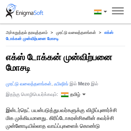
Skip
to
தமிழ்
content
அச்சுறுத்தல் தரவுத்தளம்
முரட்டு வலைத்தளங்கள்
எக்ஸ்
டோக்கன் முன்விற்பனை மோசடி
எக்ஸ் டோக்கன் முன்விற்பனை
மோசடி
முரட்டு வலைத்தளங்கள்
,
ஃபிஷிங்
இல்
Mezo
இல்
இதற்கு மொழிபெயர்க்கவும்:
தமிழ்
இன்டர்நெட் பயன்படுத்துபவர்களுக்கு விழிப்புணர்ச்சி
மிக முக்கியமானது. கிரிப்டோகரன்சிகளின் கவர்ச்சி
முன்னோடியில்லாத வாய்ப்புகளைக் கொண்டு