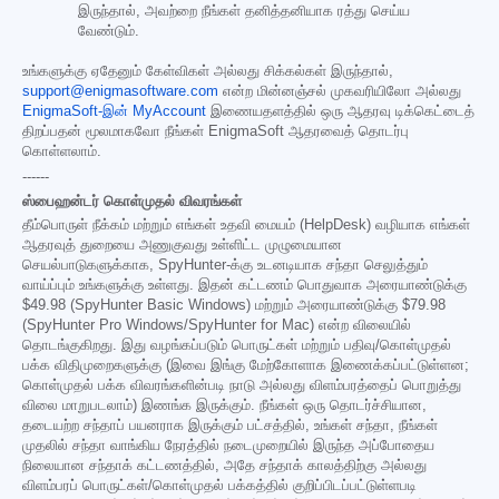
இருந்தால், அவற்றை நீங்கள் தனித்தனியாக ரத்து செய்ய
வேண்டும்.
உங்களுக்கு ஏதேனும் கேள்விகள் அல்லது சிக்கல்கள் இருந்தால்,
support@enigmasoftware.com
என்ற மின்னஞ்சல் முகவரியிலோ அல்லது
EnigmaSoft-இன் MyAccount
இணையதளத்தில் ஒரு ஆதரவு டிக்கெட்டைத்
திறப்பதன் மூலமாகவோ நீங்கள் EnigmaSoft ஆதரவைத் தொடர்பு
கொள்ளலாம்.
------
ஸ்பைஹன்டர் கொள்முதல் விவரங்கள்
தீம்பொருள் நீக்கம் மற்றும் எங்கள் உதவி மையம் (HelpDesk) வழியாக எங்கள்
ஆதரவுத் துறையை அணுகுவது உள்ளிட்ட முழுமையான
செயல்பாடுகளுக்காக, SpyHunter-க்கு உடனடியாக சந்தா செலுத்தும்
வாய்ப்பும் உங்களுக்கு உள்ளது. இதன் கட்டணம் பொதுவாக அரையாண்டுக்கு
$49.98
(SpyHunter Basic Windows) மற்றும் அரையாண்டுக்கு
$79.98
(SpyHunter Pro Windows/SpyHunter for Mac) என்ற விலையில்
தொடங்குகிறது. இது வழங்கப்படும் பொருட்கள் மற்றும் பதிவு/கொள்முதல்
பக்க விதிமுறைகளுக்கு (இவை இங்கு மேற்கோளாக இணைக்கப்பட்டுள்ளன;
கொள்முதல் பக்க விவரங்களின்படி நாடு அல்லது விளம்பரத்தைப் பொறுத்து
விலை மாறுபடலாம்) இணங்க இருக்கும். நீங்கள் ஒரு தொடர்ச்சியான,
தடையற்ற சந்தாப் பயனராக இருக்கும் பட்சத்தில், உங்கள் சந்தா, நீங்கள்
முதலில் சந்தா வாங்கிய நேரத்தில் நடைமுறையில் இருந்த அப்போதைய
நிலையான சந்தாக் கட்டணத்தில், அதே சந்தாக் காலத்திற்கு அல்லது
விளம்பரப் பொருட்கள்/கொள்முதல் பக்கத்தில் குறிப்பிடப்பட்டுள்ளபடி