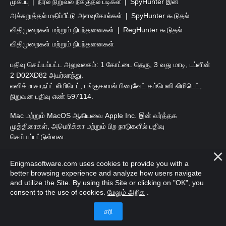
முகப்பு
நிரல் நிறுவல் நீக்குதல் படிகள்
SpyHunter இன்
அச்சுறுத்தல் மதிப்பீட்டு அளவுகோல்கள்
SpyHunter கூடுதல்
விதிமுறைகள் மற்றும் நிபந்தனைகள்
RegHunter கூடுதல்
விதிமுறைகள் மற்றும் நிபந்தனைகள்
பதிவு செய்யப்பட்ட அலுவலகம்: 1 கோட்டை தெரு, 3 வது மாடி, டப்ளின்
2 D02XD82 அயர்லாந்து.
எனிக்மாசாஃப்ட் லிமிடெட், பங்குகளால் பிரைவேட் கம்பெனி லிமிடெட்,
நிறுவன பதிவு எண் 597114.
Mac மற்றும் MacOS ஆகியவை Apple Inc. இன் வர்த்தக
முத்திரைகள், அமெரிக்கா மற்றும் பிற நாடுகளில் பதிவு
செய்யப்பட்டுள்ளன.
பதிப்புரிமை 2016-2026. எனிக்மாசாஃப்ட் லிமிடெட். அனைத்து
Enigmasoftware.com uses cookies to provide you with a
உரிமைகளும் பாதுகாக்கப்பட்டவை.
better browsing experience and analyze how users navigate
and utilize the Site. By using this Site or clicking on "OK", you
consent to the use of cookies.
மேலும் அறிக
.