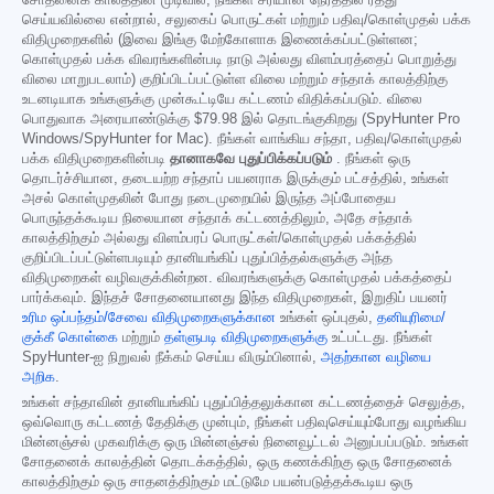
சோதனைக் காலத்தின் முடிவில், நீங்கள் சரியான நேரத்தில் ரத்து
செய்யவில்லை என்றால், சலுகைப் பொருட்கள் மற்றும் பதிவு/கொள்முதல் பக்க
விதிமுறைகளில் (இவை இங்கு மேற்கோளாக இணைக்கப்பட்டுள்ளன;
கொள்முதல் பக்க விவரங்களின்படி நாடு அல்லது விளம்பரத்தைப் பொறுத்து
விலை மாறுபடலாம்) குறிப்பிடப்பட்டுள்ள விலை மற்றும் சந்தாக் காலத்திற்கு
உடனடியாக உங்களுக்கு முன்கூட்டியே கட்டணம் விதிக்கப்படும். விலை
பொதுவாக அரையாண்டுக்கு
$79.98
இல் தொடங்குகிறது (SpyHunter Pro
Windows/SpyHunter for Mac). நீங்கள் வாங்கிய சந்தா, பதிவு/கொள்முதல்
பக்க விதிமுறைகளின்படி
தானாகவே புதுப்பிக்கப்படும்
. நீங்கள் ஒரு
தொடர்ச்சியான, தடையற்ற சந்தாப் பயனராக இருக்கும் பட்சத்தில், உங்கள்
அசல் கொள்முதலின் போது நடைமுறையில் இருந்த அப்போதைய
பொருந்தக்கூடிய நிலையான சந்தாக் கட்டணத்திலும், அதே சந்தாக்
காலத்திற்கும் அல்லது விளம்பரப் பொருட்கள்/கொள்முதல் பக்கத்தில்
குறிப்பிடப்பட்டுள்ளபடியும் தானியங்கிப் புதுப்பித்தல்களுக்கு அந்த
விதிமுறைகள் வழிவகுக்கின்றன. விவரங்களுக்கு கொள்முதல் பக்கத்தைப்
பார்க்கவும். இந்தச் சோதனையானது இந்த விதிமுறைகள், இறுதிப் பயனர்
உரிம ஒப்பந்தம்/சேவை விதிமுறைகளுக்கான
உங்கள் ஒப்புதல்,
தனியுரிமை/
குக்கீ கொள்கை
மற்றும்
தள்ளுபடி விதிமுறைகளுக்கு
உட்பட்டது. நீங்கள்
SpyHunter-ஐ நிறுவல் நீக்கம் செய்ய விரும்பினால்,
அதற்கான வழியை
அறிக
.
உங்கள் சந்தாவின் தானியங்கிப் புதுப்பித்தலுக்கான கட்டணத்தைச் செலுத்த,
ஒவ்வொரு கட்டணத் தேதிக்கு முன்பும், நீங்கள் பதிவுசெய்யும்போது வழங்கிய
மின்னஞ்சல் முகவரிக்கு ஒரு மின்னஞ்சல் நினைவூட்டல் அனுப்பப்படும். உங்கள்
சோதனைக் காலத்தின் தொடக்கத்தில், ஒரு கணக்கிற்கு ஒரு சோதனைக்
காலத்திற்கும் ஒரு சாதனத்திற்கும் மட்டுமே பயன்படுத்தக்கூடிய ஒரு