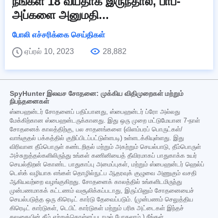
நீங்கள் 18 வயதாக இருந்தால், பாப்-
அப்களை அனுமதி...
போலி எச்சரிக்கை செய்திகள்
ஏப்ரல் 10, 2023
28,882
SpyHunter இலவச சோதனை: முக்கிய விதிமுறைகள் மற்றும்
நிபந்தனைகள்
ஸ்பைஹன்டர் சோதனைப் பதிப்பானது, ஸ்பைஹன்டர் ப்ரோ அல்லது
மேக்கிற்கான ஸ்பைஹன்டருக்கானது. இது ஒரு முறை மட்டுமேயான 7-நாள்
சோதனைக் காலத்திற்கு, பல சாதனங்களை (விளம்பரப் பொருட்கள்/
வாங்குதல் பக்கத்தில் குறிப்பிடப்பட்டுள்ளபடி) உள்ளடக்கியுள்ளது. இது
விரிவான தீம்பொருள் கண்டறிதல் மற்றும் அகற்றும் செயல்பாடு, தீம்பொருள்
அச்சுறுத்தல்களிலிருந்து உங்கள் கணினியைத் தீவிரமாகப் பாதுகாக்க உயர்
செயல்திறன் கொண்ட பாதுகாப்பு அமைப்புகள், மற்றும் ஸ்பைஹன்டர் ஹெல்ப்
டெஸ்க் வழியாக எங்கள் தொழில்நுட்ப ஆதரவுக் குழுவை அணுகும் வசதி
ஆகியவற்றை வழங்குகிறது. சோதனைக் காலத்தில் உங்களிடமிருந்து
முன்பணமாகக் கட்டணம் வசூலிக்கப்படாது, இருப்பினும் சோதனையைச்
செயல்படுத்த ஒரு கிரெடிட் கார்டு தேவைப்படும். (முன்பணம் செலுத்திய
கிரெடிட் கார்டுகள், டெபிட் கார்டுகள் மற்றும் பரிசு அட்டைகள் இந்தச்
சலுகையின் கீழ் ஏற்றுக்கொள்ளப்படாமல் போகலாம்.) நீங்கள்