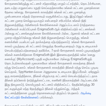
சோதனையிலிருந்து கட்டணச் சந்தாவிற்கு மாறும் பட்சத்தில், தொடர்ச்சியான,
தடையற்ற பாதுகாப்பை உறுதி செய்வதற்காகவே உங்கள் கட்டண முறைக்கான
தேவை உள்ளது. சோதனைக் காலத்தில் உங்கள் கட்டண முறைக்கு
முன்பணமாக எந்தத் தொகையும் வசூலிக்கப்படாது, இருப்பினும் உங்கள்
கட்டண முறை செல்லுபடியாகும் என்பதைச் சரிபார்க்க உங்கள் நிதி
நிறுவனத்திற்கு அங்கீகாரக் கோரிக்கைகள் அனுப்பப்படலாம் (அத்தகைய
அங்கீகாரச் சமர்ப்பிப்புகள் EnigmaSoft-ஆல் விதிக்கப்படும் கட்டணங்கள்
அல்லது கட்டணங்களுக்கான கோரிக்கைகள் அல்ல, ஆனால் உங்கள் கட்டண
முறை மற்றும்/அல்லது உங்கள் நிதி நிறுவனத்தைப் பொறுத்து, உங்கள்
கணக்கின் பயன்பாட்டில் தாக்கத்தை ஏற்படுத்தலாம்). உங்கள் சோதனைக்
காலம் முடிந்தவுடன் கட்டணம் செலுத்த வேண்டியதையும் அது உடனடியாகச்
செயல்படுத்தப்படுவதையும் தவிர்க்க, 7-நாள் சோதனைக் காலம் முடிவதற்குள்
உங்கள் கணக்கிற்கான EnigmaSoft-இன் இணையதளத்தில் உள்ள 'எனது
கணக்கு' (MyAccount) பகுதி வழியாகவோ அல்லது EnigmaSoft-ஐத்
தொடர்புகொள்வதன் மூலமாகவோ உங்கள் சோதனைக் காலத்தை நீங்கள்
ரத்து செய்யலாம். உங்கள் சோதனைக் காலத்தில் நீங்கள் ரத்து செய்ய முடிவு
செய்தால், SpyHunter-க்கான அணுகலை உடனடியாக இழப்பீர்கள். ஏதேனும்
ஒரு காரணத்திற்காக, நீங்கள் விரும்பாத கட்டணம் செயல்படுத்தப்பட்டதாக
நீங்கள் நம்பினால் (எடுத்துக்காட்டாக, கணினி நிர்வாகத்தின் அடிப்படையில்
இது நிகழலாம்), கொள்முதல் கட்டணம் விதிக்கப்பட்ட தேதியிலிருந்து 30
நாட்களுக்குள் எந்த நேரத்திலும் நீங்கள் ரத்துசெய்து, அந்தக்
கட்டணத்திற்கான முழுத் தொகையையும் திரும்பப் பெறலாம்.
அடிக்கடி
கேட்கப்படும் கேள்விகளைப்
பார்க்கவும்.