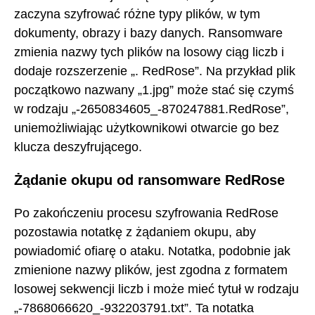
zaczyna szyfrować różne typy plików, w tym
dokumenty, obrazy i bazy danych. Ransomware
zmienia nazwy tych plików na losowy ciąg liczb i
dodaje rozszerzenie „. RedRose”. Na przykład plik
początkowo nazwany „1.jpg” może stać się czymś
w rodzaju „-2650834605_-870247881.RedRose”,
uniemożliwiając użytkownikowi otwarcie go bez
klucza deszyfrującego.
Żądanie okupu od ransomware RedRose
Po zakończeniu procesu szyfrowania RedRose
pozostawia notatkę z żądaniem okupu, aby
powiadomić ofiarę o ataku. Notatka, podobnie jak
zmienione nazwy plików, jest zgodna z formatem
losowej sekwencji liczb i może mieć tytuł w rodzaju
„-7868066620_-932203791.txt”. Ta notatka