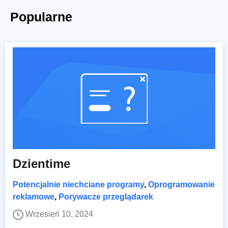
Popularne
Dzientime
Potencjalnie niechciane programy
,
Oprogramowanie
reklamowe
,
Porywacze przeglądarek
Wrzesień 10, 2024