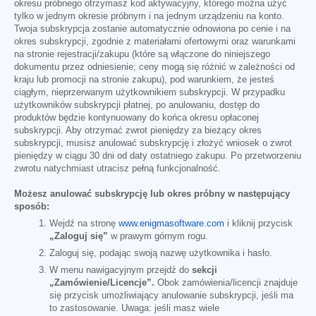
okresu próbnego otrzymasz kod aktywacyjny, którego można użyć
tylko w jednym okresie próbnym i na jednym urządzeniu na konto.
Twoja subskrypcja zostanie automatycznie odnowiona po cenie i na
okres subskrypcji, zgodnie z materiałami ofertowymi oraz warunkami
na stronie rejestracji/zakupu (które są włączone do niniejszego
dokumentu przez odniesienie; ceny mogą się różnić w zależności od
kraju lub promocji na stronie zakupu), pod warunkiem, że jesteś
ciągłym, nieprzerwanym użytkownikiem subskrypcji. W przypadku
użytkowników subskrypcji płatnej, po anulowaniu, dostęp do
produktów będzie kontynuowany do końca okresu opłaconej
subskrypcji. Aby otrzymać zwrot pieniędzy za bieżący okres
subskrypcji, musisz anulować subskrypcję i złożyć wniosek o zwrot
pieniędzy w ciągu 30 dni od daty ostatniego zakupu. Po przetworzeniu
zwrotu natychmiast utracisz pełną funkcjonalność.
Możesz anulować subskrypcję lub okres próbny w następujący
sposób:
Wejdź na stronę
www.enigmasoftware.com
i kliknij przycisk
„Zaloguj się”
w prawym górnym rogu.
Zaloguj się, podając swoją nazwę użytkownika i hasło.
W menu nawigacyjnym przejdź do
sekcji
„Zamówienie/Licencje”.
Obok zamówienia/licencji znajduje
się przycisk umożliwiający anulowanie subskrypcji, jeśli ma
to zastosowanie. Uwaga: jeśli masz wiele