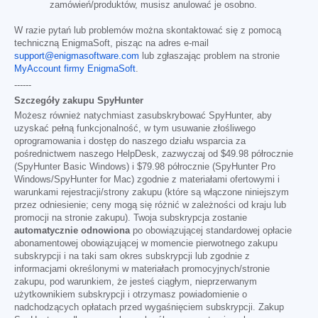
zamówień/produktów, musisz anulować je osobno.
W razie pytań lub problemów można skontaktować się z pomocą
techniczną EnigmaSoft, pisząc na adres e-mail
support@enigmasoftware.com
lub zgłaszając problem na stronie
MyAccount firmy EnigmaSoft
.
------
Szczegóły zakupu SpyHunter
Możesz również natychmiast zasubskrybować SpyHunter, aby
uzyskać pełną funkcjonalność, w tym usuwanie złośliwego
oprogramowania i dostęp do naszego działu wsparcia za
pośrednictwem naszego HelpDesk, zazwyczaj od
$49.98
półrocznie
(SpyHunter Basic Windows) i
$79.98
półrocznie (SpyHunter Pro
Windows/SpyHunter for Mac) zgodnie z materiałami ofertowymi i
warunkami rejestracji/strony zakupu (które są włączone niniejszym
przez odniesienie; ceny mogą się różnić w zależności od kraju lub
promocji na stronie zakupu). Twoja subskrypcja zostanie
automatycznie odnowiona
po obowiązującej standardowej opłacie
abonamentowej obowiązującej w momencie pierwotnego zakupu
subskrypcji i na taki sam okres subskrypcji lub zgodnie z
informacjami określonymi w materiałach promocyjnych/stronie
zakupu, pod warunkiem, że jesteś ciągłym, nieprzerwanym
użytkownikiem subskrypcji i otrzymasz powiadomienie o
nadchodzących opłatach przed wygaśnięciem subskrypcji. Zakup