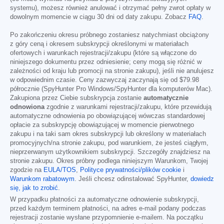
systemu), możesz również anulować i otrzymać pełny zwrot opłaty w
dowolnym momencie w ciągu 30 dni od daty zakupu. Zobacz
FAQ
.
Po zakończeniu okresu próbnego zostaniesz natychmiast obciążony
z góry ceną i okresem subskrypcji określonymi w materiałach
ofertowych i warunkach rejestracji/zakupu (które są włączone do
niniejszego dokumentu przez odniesienie; ceny mogą się różnić w
zależności od kraju lub promocji na stronie zakupu), jeśli nie anulujesz
w odpowiednim czasie. Ceny zazwyczaj zaczynają się od
$79.98
półrocznie (SpyHunter Pro Windows/SpyHunter dla komputerów Mac).
Zakupiona przez Ciebie subskrypcja zostanie
automatycznie
odnowiona
zgodnie z warunkami rejestracji/zakupu, które przewidują
automatyczne odnowienia po obowiązującej wówczas standardowej
opłacie za subskrypcję obowiązującej w momencie pierwotnego
zakupu i na taki sam okres subskrypcji lub określony w materiałach
promocyjnych/na stronie zakupu, pod warunkiem, że jesteś ciągłym,
nieprzerwanym użytkownikiem subskrypcji. Szczegóły znajdziesz na
stronie zakupu. Okres próbny podlega niniejszym Warunkom, Twojej
zgodzie na
EULA/TOS
,
Polityce prywatności/plików cookie
i
Warunkom rabatowym
. Jeśli chcesz odinstalować SpyHunter,
dowiedz
się, jak to zrobić
.
W przypadku płatności za automatyczne odnowienie subskrypcji,
przed każdym terminem płatności, na adres e-mail podany podczas
rejestracji zostanie wysłane przypomnienie e-mailem. Na początku