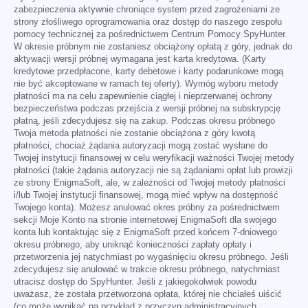
zabezpieczenia aktywnie chroniące system przed zagrożeniami ze
strony złośliwego oprogramowania oraz dostęp do naszego zespołu
pomocy technicznej za pośrednictwem Centrum Pomocy SpyHunter.
W okresie próbnym nie zostaniesz obciążony opłatą z góry, jednak do
aktywacji wersji próbnej wymagana jest karta kredytowa. (Karty
kredytowe przedpłacone, karty debetowe i karty podarunkowe mogą
nie być akceptowane w ramach tej oferty). Wymóg wyboru metody
płatności ma na celu zapewnienie ciągłej i nieprzerwanej ochrony
bezpieczeństwa podczas przejścia z wersji próbnej na subskrypcję
płatną, jeśli zdecydujesz się na zakup. Podczas okresu próbnego
Twoja metoda płatności nie zostanie obciążona z góry kwotą
płatności, chociaż żądania autoryzacji mogą zostać wysłane do
Twojej instytucji finansowej w celu weryfikacji ważności Twojej metody
płatności (takie żądania autoryzacji nie są żądaniami opłat lub prowizji
ze strony EnigmaSoft, ale, w zależności od Twojej metody płatności
i/lub Twojej instytucji finansowej, mogą mieć wpływ na dostępność
Twojego konta). Możesz anulować okres próbny za pośrednictwem
sekcji Moje Konto na stronie internetowej EnigmaSoft dla swojego
konta lub kontaktując się z EnigmaSoft przed końcem 7-dniowego
okresu próbnego, aby uniknąć konieczności zapłaty opłaty i
przetworzenia jej natychmiast po wygaśnięciu okresu próbnego. Jeśli
zdecydujesz się anulować w trakcie okresu próbnego, natychmiast
utracisz dostęp do SpyHunter. Jeśli z jakiegokolwiek powodu
uważasz, że została przetworzona opłata, której nie chciałeś uiścić
(co może wynikać na przykład z przyczyn administracyjnych