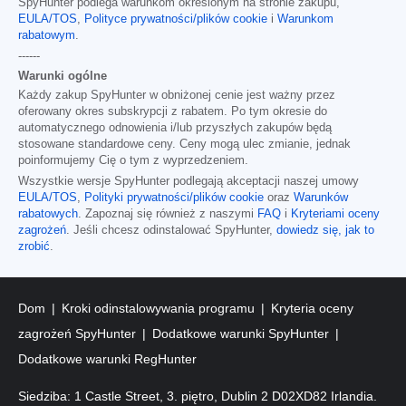
SpyHunter podlega warunkom określonym na stronie zakupu,
EULA/TOS
,
Polityce prywatności/plików cookie
i
Warunkom
rabatowym
.
------
Warunki ogólne
Każdy zakup SpyHunter w obniżonej cenie jest ważny przez
oferowany okres subskrypcji z rabatem. Po tym okresie do
automatycznego odnowienia i/lub przyszłych zakupów będą
stosowane standardowe ceny. Ceny mogą ulec zmianie, jednak
poinformujemy Cię o tym z wyprzedzeniem.
Wszystkie wersje SpyHunter podlegają akceptacji naszej umowy
EULA/TOS
,
Polityki prywatności/plików cookie
oraz
Warunków
rabatowych
. Zapoznaj się również z naszymi
FAQ
i
Kryteriami oceny
zagrożeń
. Jeśli chcesz odinstalować SpyHunter,
dowiedz się, jak to
zrobić
.
Dom
Kroki odinstalowywania programu
Kryteria oceny
zagrożeń SpyHunter
Dodatkowe warunki SpyHunter
Dodatkowe warunki RegHunter
Siedziba: 1 Castle Street, 3. piętro, Dublin 2 D02XD82 Irlandia.