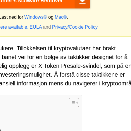
nter’s Malware Remover
ast ned for
Windows®
og
Mac®
.
ere available.
EULA
and
Privacy/Cookie Policy
.
ere. Tillokkelsen til kryptovalutaer har brakt
anet vei for en bølge av taktikker designet for å
edelig opplegg er X Token Presale-svindel, som på e
nvesteringsmulighet. Å forstå disse taktikkene er
nansiell informasjon mens du navigerer i kryptoomr