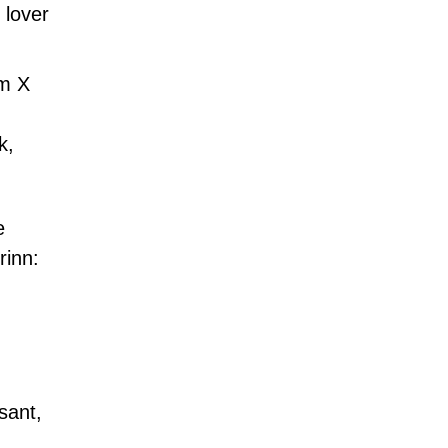
 lover
om X
k,
e
rinn:
sant,