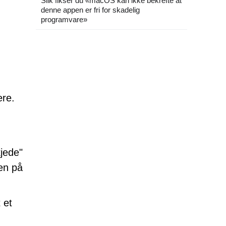
Slik fikser du «macOS kan ikke bekrefte at
denne appen er fri for skadelig
programvare»
ere.
kjede"
en på
 et