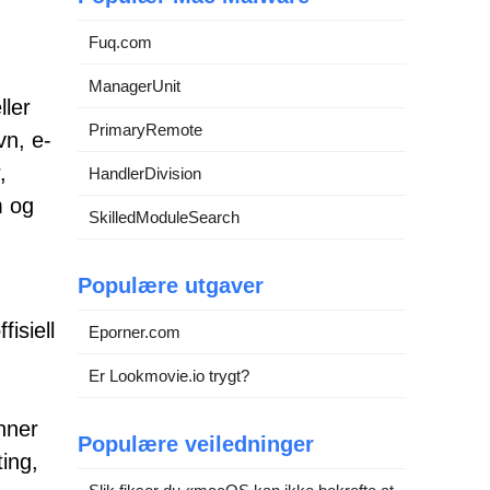
Fuq.com
ManagerUnit
ller
PrimaryRemote
vn, e-
,
HandlerDivision
m og
SkilledModuleSearch
Populære utgaver
fisiell
Eporner.com
Er Lookmovie.io trygt?
nner
Populære veiledninger
ting,