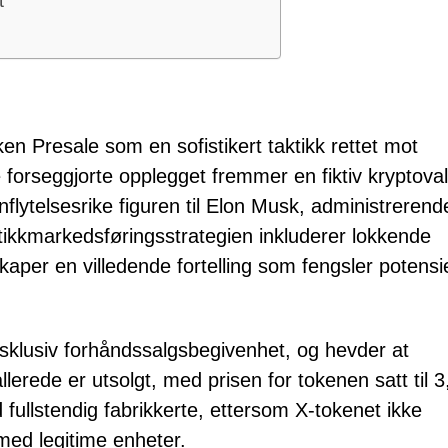
t
n Presale som en sofistikert taktikk rettet mot
te forseggjorte opplegget fremmer en fiktiv kryptova
nnflytelsesrike figuren til Elon Musk, administrerend
ktikkmarkedsføringsstrategien inkluderer lokkende
kaper en villedende fortelling som fengsler potensie
sklusiv forhåndssalgsbegivenhet, og hevder at
erede er utsolgt, med prisen for tokenen satt til 3
 fullstendig fabrikkerte, ettersom X-tokenet ikke
 med legitime enheter.