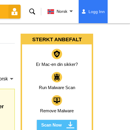
Søk
Norsk
Logg Inn
STERKT ANBEFALT
Er Mac-en din sikker?
orsk
Run Malware Scan
er
Remove Malware
Scan Now