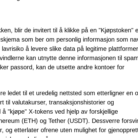
en, blir de invitert til å klikke på en "Kjøpstoken" e
et skjema som ber om personlig informasjon som na
avrisiko å levere slike data på legitime plattformer
o. Svindlerne kan utnytte denne informasjonen til spa
ker passord, kan de utsette andre kontoer for
re ledet til et uredelig nettsted som etterligner en of
til valutakurser, transaksjonshistorier og
 å "kjøpe" X-tokens ved hjelp av forskjellige
 Ethereum (ETH) og Tether (USDT). Dessverre forsvi
, og etterlater ofrene uten mulighet for gjenoppret