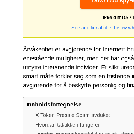
Download SpyHu
Ikke ditt OS?
L
See additional offer below wh
Årvåkenhet er avgjørende for Internett-bruk
enestående muligheter, men det har også b
utnytte intetanende individer. Et slikt ur
smart måte forkler seg som en fristende i
avgjørende for å beskytte personlig og fi
Innholdsfortegnelse
X Token Presale Scam avduket
Hvordan taktikken fungerer