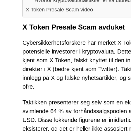
Hvorfor kryptovalutataktikker er så utbred
X Token Presale Scam video
X Token Presale Scam avduket
Cybersikkerhetsforskere har merket X Toke
potensielle investorer i kryptovaluta. Det
kjent som X Token, falskt knyttet til den i
direktør i X (bedre kjent som Twitter). Ta
innlegg på X og falske nyhetsartikler, og s
ofre.
Taktikken presenterer seg selv som en ek
svimlende 64 % av forhåndssalgspoolen all
USD. Disse lokkende figurene er imidlertid
eksisterer, og det er heller ikke assosiert