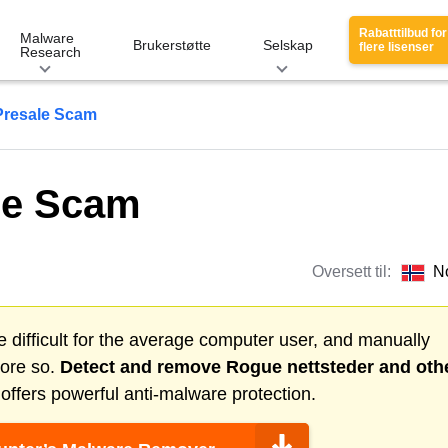
Rabatttilbud for
Malware
Brukerstøtte
Selskap
flere lisenser
Research
Presale Scam
le Scam
Oversett til:
N
 difficult for the average computer user, and manually
more so.
Detect and remove
Rogue nettsteder
and oth
ffers powerful anti-malware protection.