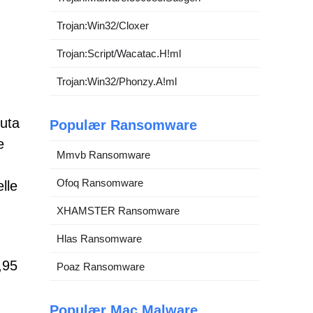
Trojan:Win32/Cloxer
Trojan:Script/Wacatac.H!ml
Trojan:Win32/Phonzy.A!ml
luta
Populær Ransomware
e
Mmvb Ransomware
Ofoq Ransomware
lle
XHAMSTER Ransomware
Hlas Ransomware
,95
Poaz Ransomware
Populær Mac Malware