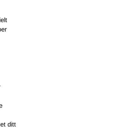
elt
oer
r
e
t ditt