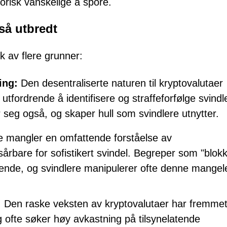
orisk vanskelige å spore.
 så utbredt
kk av flere grunner:
ing:
Den desentraliserte naturen til kryptovalutaer
 utfordrende å identifisere og straffeforfølge svindl
r seg også, og skaper hull som svindlere utnytter.
 mangler en omfattende forståelse av
årbare for sofistikert svindel. Begreper som "blok
nde, og svindlere manipulerer ofte denne mangel
:
Den raske veksten av kryptovalutaer har fremmet
 og ofte søker høy avkastning på tilsynelatende