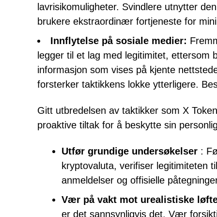
lavrisikomuligheter. Svindlere utnytter de
brukere ekstraordinær fortjeneste for mini
Innflytelse på sosiale medier:
Fremme
legger til et lag med legitimitet, ettersom
informasjon som vises på kjente nettsteder
forsterker taktikkens lokke ytterligere. Be
Gitt utbredelsen av taktikker som X Toke
proaktive tiltak for å beskytte sin person
Utfør grundige undersøkelser
: Fø
kryptovaluta, verifiser legitimiteten 
anmeldelser og offisielle påtegninger
Vær på vakt mot urealistiske løft
er det sannsynligvis det. Vær forsikt