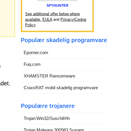
SPYHUNTER
See additional offer below where
available.
EULA
and
Privacy/Cookie
Policy
.
Populær skadelig programvare
Eporner.com
Fuq.com
n
XHAMSTER Ransomware
ådet.
CraxsRAT mobil skadelig programvare
Populære trojanere
Trojan:Win32/Suschil!rfn
Trojan.Malware.300983.Susgen