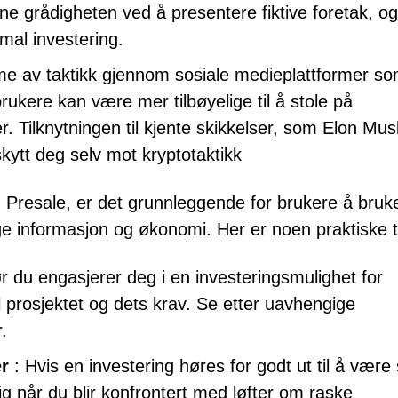
nne grådigheten ved å presentere fiktive foretak, og
mal investering.
 av taktikk gjennom sosiale medieplattformer s
 brukere kan være mer tilbøyelige til å stole på
. Tilknytningen til kjente skikkelser, som Elon Mus
skytt deg selv mot kryptotaktikk
n Presale, er det grunnleggende for brukere å bruk
lige informasjon og økonomi. Her er noen praktiske t
r du engasjerer deg i en investeringsmulighet for
til prosjektet og dets krav. Se etter uavhengige
.
er
: Hvis en investering høres for godt ut til å være 
ig når du blir konfrontert med løfter om raske