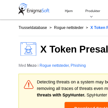
Skip
to
Hjem
Produkter
content
Trusseldatabase
Rogue nettsteder
X Token 
X Token Presa
Med
Mezo
i
Rogue nettsteder
,
Phishing
Detecting threats on a system may be
removing all traces of threats even 
threats with SpyHunter.
SpyHunter o