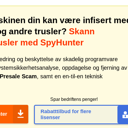
skinen din kan være infisert me
g andre trusler?
Skann
rusler med SpyHunter
tbedring og beskyttelse av skadelig programvare
systemsikkerhetsanalyse, oppdagelse og fjerning av
 Presale Scam
, samt en en-til-en teknisk
Spar bedriftens penger!
Rabatttilbud for flere
ter
lisenser