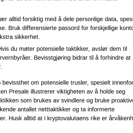
ær alltid forsiktig med å dele personlige data, spesi
. Bruk differensierte passord for forskjellige kont
kstra sikkerhet.
vis du møter potensielle taktikker, avslør dem til
vernbyråer. Bevisstgjøring bidrar til å forhindre at
.
bevissthet om potensielle trusler, spesielt innenfo
n Presale illustrerer viktigheten av å holde seg
aktikken som brukes av svindlere og bruke proaktiv
kende antallet netttaktikker og ta informerte
r. Husk alltid at i kryptovalutaens rike er årvåkenhe