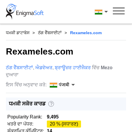
Skip
to
पंजाबी
content
ਧਮਕੀ ਡਾਟਾਬੇਸ
ਠੱਗ ਵੈੱਬਸਾਈਟਾਂ
Rexameles.com
Rexameles.com
ਠੱਗ ਵੈੱਬਸਾਈਟਾਂ
,
ਐਡਵੇਅਰ
,
ਬ੍ਰਾਊਜ਼ਰ ਹਾਈਜੈਕਰ
ਵਿੱਚ
Mezo
ਦੁਆਰਾ
ਇਸ ਵਿੱਚ ਅਨੁਵਾਦ ਕਰੋ:
पंजाबी
ਧਮਕੀ ਸਕੋਰ ਕਾਰਡ
?
Popularity Rank:
9,495
ਖਤਰੇ ਦਾ ਪੱਧਰ:
20 % (ਸਧਾਰਣ)
ਸੰਕਰਮਿਤ ਕੰਪਿਊਟਰ:
14