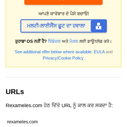
ਆਪਣੇ ਕਾਰੋਬਾਰ ਦੇ ਪੈਸੇ ਬਚਾਓ!
ਮਲਟੀ-ਲਾਈਸੈਂਸ ਛੂਟ ਦਾ ਹਵਾਲਾ
ਤੁਹਾਡਾ OS ਨਹੀਂ ਹੈ?
ਵਿੰਡੋਜ਼®
ਅਤੇ
ਮੈਕ®
ਲਈ ਡਾਊਨਲੋਡ ਕਰੋ।
See additional offer below where available.
EULA
and
Privacy/Cookie Policy
.
URLs
Rexameles.com ਹੇਠ ਦਿੱਤੇ URL ਨੂੰ ਕਾਲ ਕਰ ਸਕਦਾ ਹੈ:
rexameles.com