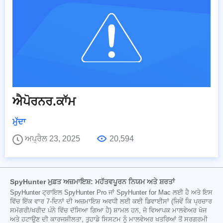
ਐਪੋਰਨਰ.ਕਾੱਮ
ਮੁੱਦਾ
ਅਪ੍ਰੈਲ 23, 2025
20,594
SpyHunter ਮੁਫ਼ਤ ਅਜ਼ਮਾਇਸ਼: ਮਹੱਤਵਪੂਰਨ ਨਿਯਮ ਅਤੇ ਸ਼ਰਤਾਂ
SpyHunter ਟ੍ਰਾਇਲ SpyHunter Pro ਜਾਂ SpyHunter for Mac ਲਈ ਹੈ ਅਤੇ ਇਸ
ਵਿੱਚ ਇੱਕ ਵਾਰ 7-ਦਿਨਾਂ ਦੀ ਅਜ਼ਮਾਇਸ਼ ਅਵਧੀ ਲਈ ਕਈ ਡਿਵਾਈਸਾਂ (ਜਿਵੇਂ ਕਿ ਪ੍ਰਚਾਰ
ਸਮੱਗਰੀ/ਖਰੀਦ ਪੰਨੇ ਵਿੱਚ ਦੱਸਿਆ ਗਿਆ ਹੈ) ਸ਼ਾਮਲ ਹਨ, ਜੋ ਵਿਆਪਕ ਮਾਲਵੇਅਰ ਖੋਜ
ਅਤੇ ਹਟਾਉਣ ਦੀ ਕਾਰਜਸ਼ੀਲਤਾ, ਤੁਹਾਡੇ ਸਿਸਟਮ ਨੂੰ ਮਾਲਵੇਅਰ ਖਤਰਿਆਂ ਤੋਂ ਸਰਗਰਮੀ