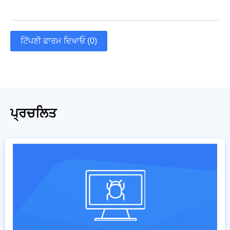
ਟਿੱਪਣੀ ਫਾਰਮ ਦਿਖਾਓ (0)
ਪ੍ਰਚਲਿਤ