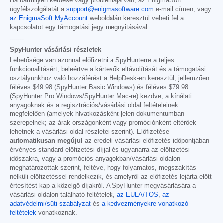
Ha bármilyen kérdése vagy problémája van, az EnigmaSoft
ügyfélszolgálatát a
support@enigmasoftware.com
e-mail címen, vagy
az EnigmaSoft MyAccount
weboldalán keresztül veheti fel a
kapcsolatot egy támogatási jegy megnyitásával.
-------
SpyHunter vásárlási részletek
Lehetősége van azonnal előfizetni a SpyHunterre a teljes
funkcionalitásért, beleértve a kártevők eltávolítását és a támogatási
osztályunkhoz való hozzáférést a HelpDesk-en keresztül, jellemzően
féléves
$49.98
(SpyHunter Basic Windows) és féléves
$79.98
(SpyHunter Pro Windows/SpyHunter Mac-re) kezdve, a kínálati
anyagoknak és a regisztrációs/vásárlási oldal feltételeinek
megfelelően (amelyek hivatkozásként jelen dokumentumban
szerepelnek; az árak országonként vagy promóciónként eltérőek
lehetnek a vásárlási oldal részletei szerint). Előfizetése
automatikusan megújul
az eredeti vásárlási előfizetés időpontjában
érvényes standard előfizetési díjjal és ugyanarra az előfizetési
időszakra, vagy a promóciós anyagokban/vásárlási oldalon
meghatározottak szerint, feltéve, hogy folyamatos, megszakítás
nélküli előfizetéssel rendelkezik, és amelyről az előfizetés lejárta előtt
értesítést kap a közelgő díjakról. A SpyHunter megvásárlására a
vásárlási oldalon található feltételek,
az EULA/TOS
,
az
adatvédelmi/süti szabályzat
és
a kedvezményekre vonatkozó
feltételek
vonatkoznak.