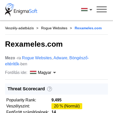
Skip
to
Magyar
content
Veszély-adatbázis
Rogue Websites
Rexameles.com
Rexameles.com
Mezo
-ra
Rogue Websites
,
Adware
,
Böngésző-
eltérítők
-ben
Fordítás ide:
Magyar
Threat Scorecard
?
Popularity Rank:
9,495
Veszélyszint:
20 % (Normál)
Fertőzött számítógépek:
14