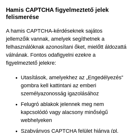
Hamis CAPTCHA figyelmeztető jelek
felismerése
A hamis CAPTCHA-kérdéseknek sajátos
jellemzőik vannak, amelyek segíthetnek a
felhasználóknak azonosítani őket, mielőtt áldozattá
válnának. Fontos odafigyelni ezekre a
figyelmeztető jelekre:
Utasítások, amelyekhez az „Engedélyezés”
gombra kell kattintani az emberi
személyazonosság igazolásához
Felugró ablakok jelennek meg nem
kapcsolódó vagy alacsony minőségű
webhelyeken
Szabványos CAPTCHA felület hiánya (pl.