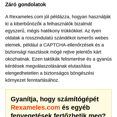
Záró gondolatok
A Rexameles.com jól példázza, hogyan használják
ki a kiberbűnözők a felhasználók bizalmát
egyszerű, mégis hatékony trükkökkel. Az ilyen
oldalak a rosszindulatú szándékot ismerős webes
elemek, például a CAPTCHA-ellenőrzések és a
biztonsági riasztások mögé rejtve jelentős kárt
okozhatnak. Ezen taktikák felismerése és a gyanús
kérdések megválaszolásának elutasítása
elengedhetetlen a biztonságos böngészési
környezet fenntartásához.
Gyanítja, hogy számítógépét
Rexameles.com
és egyéb
fenyegetések fertőzhetik meg?