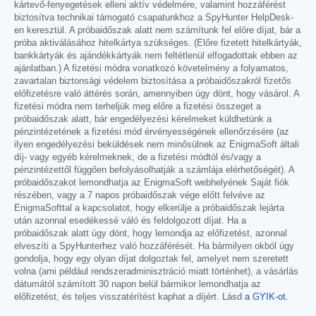
kártevő-fenyegetések elleni aktív védelmére, valamint hozzáférést
biztosítva technikai támogató csapatunkhoz a SpyHunter HelpDesk-
en keresztül. A próbaidőszak alatt nem számítunk fel előre díjat, bár a
próba aktiválásához hitelkártya szükséges. (Előre fizetett hitelkártyák,
bankkártyák és ajándékkártyák nem feltétlenül elfogadottak ebben az
ajánlatban.) A fizetési módra vonatkozó követelmény a folyamatos,
zavartalan biztonsági védelem biztosítása a próbaidőszakról fizetős
előfizetésre való áttérés során, amennyiben úgy dönt, hogy vásárol. A
fizetési módra nem terheljük meg előre a fizetési összeget a
próbaidőszak alatt, bár engedélyezési kérelmeket küldhetünk a
pénzintézetének a fizetési mód érvényességének ellenőrzésére (az
ilyen engedélyezési beküldések nem minősülnek az EnigmaSoft általi
díj- vagy egyéb kérelmeknek, de a fizetési módtól és/vagy a
pénzintézettől függően befolyásolhatják a számlája elérhetőségét). A
próbaidőszakot lemondhatja az EnigmaSoft webhelyének Saját fiók
részében, vagy a 7 napos próbaidőszak vége előtt felvéve az
EnigmaSofttal a kapcsolatot, hogy elkerülje a próbaidőszak lejárta
után azonnal esedékessé váló és feldolgozott díjat. Ha a
próbaidőszak alatt úgy dönt, hogy lemondja az előfizetést, azonnal
elveszíti a SpyHunterhez való hozzáférését. Ha bármilyen okból úgy
gondolja, hogy egy olyan díjat dolgoztak fel, amelyet nem szeretett
volna (ami például rendszeradminisztráció miatt történhet), a vásárlás
dátumától számított 30 napon belül bármikor lemondhatja az
előfizetést, és teljes visszatérítést kaphat a díjért. Lásd
a GYIK-ot
.