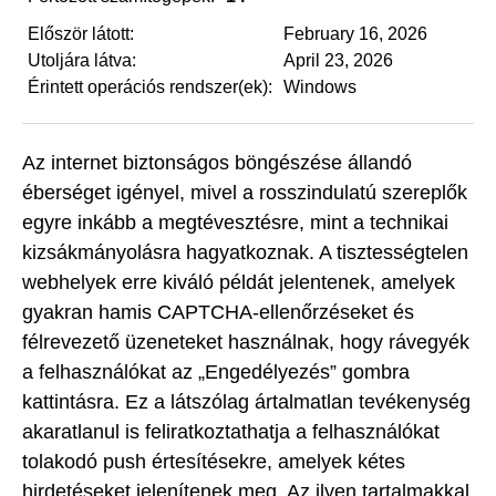
Először látott:
February 16, 2026
Utoljára látva:
April 23, 2026
Érintett operációs rendszer(ek):
Windows
Az internet biztonságos böngészése állandó
éberséget igényel, mivel a rosszindulatú szereplők
egyre inkább a megtévesztésre, mint a technikai
kizsákmányolásra hagyatkoznak. A tisztességtelen
webhelyek erre kiváló példát jelentenek, amelyek
gyakran hamis CAPTCHA-ellenőrzéseket és
félrevezető üzeneteket használnak, hogy rávegyék
a felhasználókat az „Engedélyezés” gombra
kattintásra. Ez a látszólag ártalmatlan tevékenység
akaratlanul is feliratkoztathatja a felhasználókat
tolakodó push értesítésekre, amelyek kétes
hirdetéseket jelenítenek meg. Az ilyen tartalmakkal