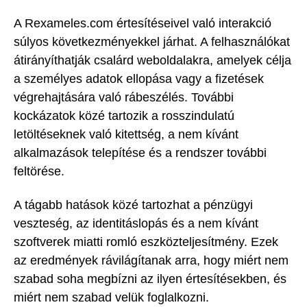
A Rexameles.com értesítéseivel való interakció
súlyos következményekkel járhat. A felhasználókat
átirányíthatják csalárd weboldalakra, amelyek célja
a személyes adatok ellopása vagy a fizetések
végrehajtására való rábeszélés. További
kockázatok közé tartozik a rosszindulatú
letöltéseknek való kitettség, a nem kívánt
alkalmazások telepítése és a rendszer további
feltörése.
A tágabb hatások közé tartozhat a pénzügyi
veszteség, az identitáslopás és a nem kívánt
szoftverek miatti romló eszközteljesítmény. Ezek
az eredmények rávilágítanak arra, hogy miért nem
szabad soha megbízni az ilyen értesítésekben, és
miért nem szabad velük foglalkozni.