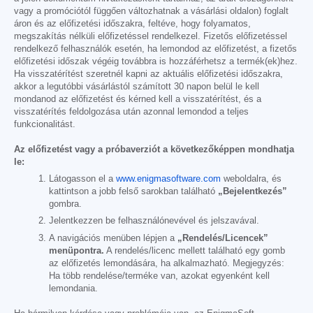
vagy a promóciótól függően változhatnak a vásárlási oldalon) foglalt
áron és az előfizetési időszakra, feltéve, hogy folyamatos,
megszakítás nélküli előfizetéssel rendelkezel. Fizetős előfizetéssel
rendelkező felhasználók esetén, ha lemondod az előfizetést, a fizetős
előfizetési időszak végéig továbbra is hozzáférhetsz a termék(ek)hez.
Ha visszatérítést szeretnél kapni az aktuális előfizetési időszakra,
akkor a legutóbbi vásárlástól számított 30 napon belül le kell
mondanod az előfizetést és kérned kell a visszatérítést, és a
visszatérítés feldolgozása után azonnal lemondod a teljes
funkcionalitást.
Az előfizetést vagy a próbaverziót a következőképpen mondhatja
le:
Látogasson el a
www.enigmasoftware.com
weboldalra, és
kattintson a jobb felső sarokban található
„Bejelentkezés”
gombra.
Jelentkezzen be felhasználónevével és jelszavával.
A navigációs menüben lépjen a
„Rendelés/Licencek”
menüpontra.
A rendelés/licenc mellett található egy gomb
az előfizetés lemondására, ha alkalmazható. Megjegyzés:
Ha több rendelése/terméke van, azokat egyenként kell
lemondania.