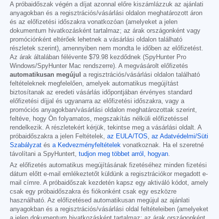
A próbaidőszak végén a díjat azonnal előre kiszámlázzuk az ajánlati
anyagokban és a regisztrációs/vásárlási oldalon meghatározott áron
és az előfizetési időszakra vonatkozóan (amelyeket a jelen
dokumentum hivatkozásként tartalmaz; az árak országonként vagy
promóciónként eltérőek lehetnek a vásárlási oldalon található
részletek szerint), amennyiben nem mondta le időben az előfizetést.
Az árak általában félévente
$79.98
kezdődnek (SpyHunter Pro
Windows/SpyHunter Mac rendszerre). A megvásárolt előfizetés
automatikusan megújul
a regisztrációs/vásárlási oldalon található
feltételeknek megfelelően, amelyek automatikus megújítást
biztosítanak az eredeti vásárlás időpontjában érvényes standard
előfizetési díjjal és ugyanarra az előfizetési időszakra, vagy a
promóciós anyagokban/vásárlási oldalon meghatározottak szerint,
feltéve, hogy Ön folyamatos, megszakítás nélküli előfizetéssel
rendelkezik. A részletekért kérjük, tekintse meg a vásárlási oldalt. A
próbaidőszakra a jelen Feltételek,
az EULA/TOS
,
az Adatvédelmi/Süti
Szabályzat
és
a Kedvezményfeltételek
vonatkoznak. Ha el szeretné
távolítani a SpyHuntert,
tudjon meg többet arról, hogyan
.
Az előfizetés automatikus megújításának fizetéséhez minden fizetési
dátum előtt e-mail emlékeztetőt küldünk a regisztrációkor megadott e-
mail címre. A próbaidőszak kezdetén kapsz egy aktiváló kódot, amely
csak egy próbaidőszakra és fiókonként csak egy eszközre
használható. Az előfizetésed automatikusan megújul az ajánlati
anyagokban és a regisztrációs/vásárlási oldal feltételeiben (amelyeket
a jelen dokumentum hivatkozásként tartalmaz; az árak országonként