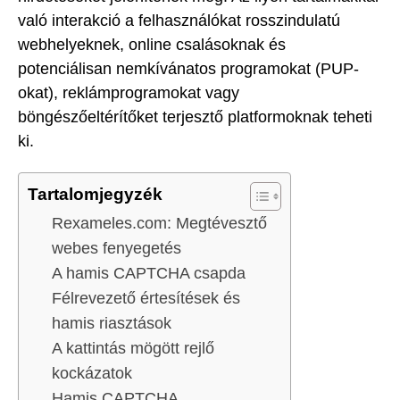
való interakció a felhasználókat rosszindulatú
webhelyeknek, online csalásoknak és
potenciálisan nemkívánatos programokat (PUP-
okat), reklámprogramokat vagy
böngészőeltérítőket terjesztő platformoknak teheti
ki.
Tartalomjegyzék
Rexameles.com: Megtévesztő
webes fenyegetés
A hamis CAPTCHA csapda
Félrevezető értesítések és
hamis riasztások
A kattintás mögött rejlő
kockázatok
Hamis CAPTCHA