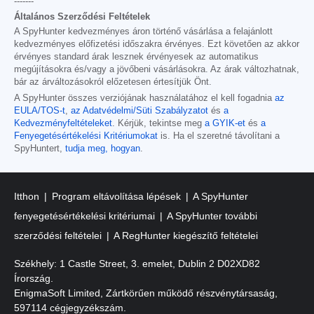
-------
Általános Szerződési Feltételek
A SpyHunter kedvezményes áron történő vásárlása a felajánlott
kedvezményes előfizetési időszakra érvényes. Ezt követően az akkor
érvényes standard árak lesznek érvényesek az automatikus
megújításokra és/vagy a jövőbeni vásárlásokra. Az árak változhatnak,
bár az árváltozásokról előzetesen értesítjük Önt.
A SpyHunter összes verziójának használatához el kell fogadnia
az
EULA/TOS-t
,
az Adatvédelmi/Süti Szabályzatot
és
a
Kedvezményfeltételeket
. Kérjük, tekintse meg
a GYIK-et
és
a
Fenyegetésértékelési Kritériumokat
is. Ha el szeretné távolítani a
SpyHuntert,
tudja meg, hogyan
.
Itthon
Program eltávolítása lépések
A SpyHunter
fenyegetésértékelési kritériumai
A SpyHunter további
szerződési feltételei
A RegHunter kiegészítő feltételei
Székhely: 1 Castle Street, 3. emelet, Dublin 2 D02XD82
Írország.
EnigmaSoft Limited, Zártkörűen működő részvénytársaság,
597114 cégjegyzékszám.