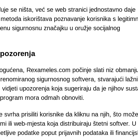
đuje se ništa, već se web stranici jednostavno daje
 metoda iskorištava poznavanje korisnika s legitim
enu sigurnosnu značajku u oružje socijalnog
upozorenja
ogućena, Rexameles.com počinje slati niz obmanju
enomiranog sigurnosnog softvera, stvarajući lažni
u vidjeti upozorenja koja sugeriraju da je njihov sus
sni program mora odmah obnoviti.
svrha prisiliti korisnike da kliknu na njih, što mož
mi ili web-mjesta koja distribuiraju štetni softver. U
jetljive podatke poput prijavnih podataka ili financijs