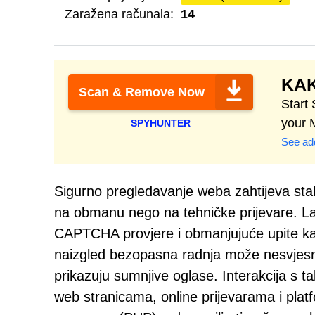
Zaražena računala:
14
KAK
Scan & Remove Now
Start
your 
SPYHUNTER
See add
Sigurno pregledavanje weba zahtijeva staln
na obmanu nego na tehničke prijevare. Laž
CAPTCHA provjere i obmanjujuće upite kak
naizgled bezopasna radnja može nesvjesno 
prikazuju sumnjive oglase. Interakcija s t
web stranicama, online prijevarama i platf