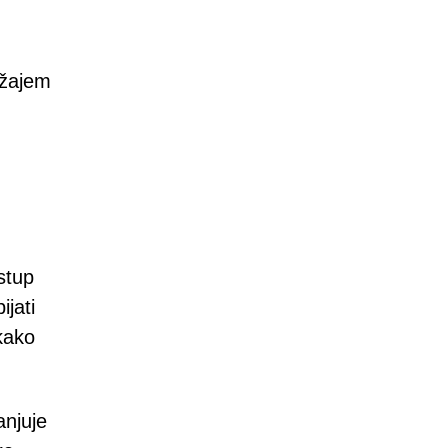
ržajem
stup
ijati
kako
anjuje