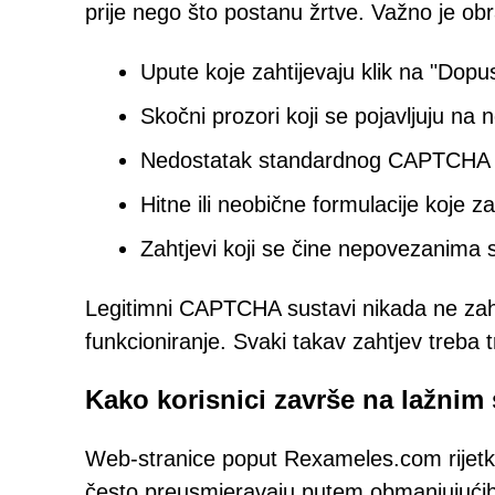
prije nego što postanu žrtve. Važno je ob
Upute koje zahtijevaju klik na "Dopus
Skočni prozori koji se pojavljuju na
Nedostatak standardnog CAPTCHA suče
Hitne ili neobične formulacije koje za
Zahtjevi koji se čine nepovezanima 
Legitimni CAPTCHA sustavi nikada ne zaht
funkcioniranje. Svaki takav zahtjev treba t
Kako korisnici završe na lažnim
Web-stranice poput Rexameles.com rijetko
često preusmjeravaju putem obmanjujućih