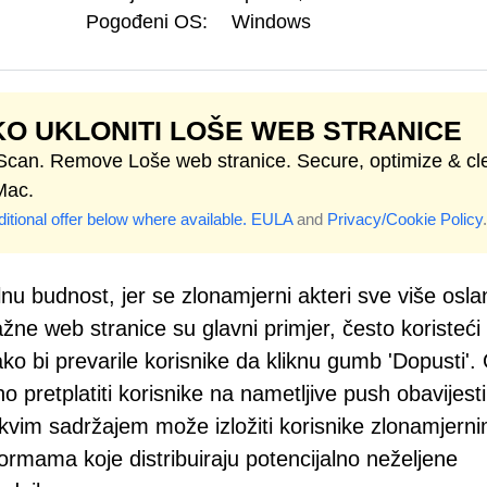
Pogođeni OS:
Windows
O UKLONITI LOŠE WEB STRANICE
 Scan. Remove Loše web stranice. Secure, optimize & cl
Mac.
itional offer below where available.
EULA
and
Privacy/Cookie Policy
.
u budnost, jer se zlonamjerni akteri sve više osla
ne web stranice su glavni primjer, često koristeći
o bi prevarile korisnike da kliknu gumb 'Dopusti'.
pretplatiti korisnike na nametljive push obavijesti
akvim sadržajem može izložiti korisnike zlonamjern
ormama koje distribuiraju potencijalno neželjene