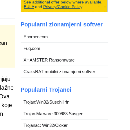
See additional offer below where available.
EULA
and
Privacy/Cookie Policy
.
Popularni zlonamjerni softver
Eporner.com
ean
Fuq.com
XHAMSTER Ransomware
CraxsRAT mobilni zlonamjerni softver
njaju
 lažne
Popularni Trojanci
 Ova
Trojan:Win32/Suschil!rfn
 koje
im
Trojan.Malware.300983.Susgen
Trojanac: Win32/Cloxer