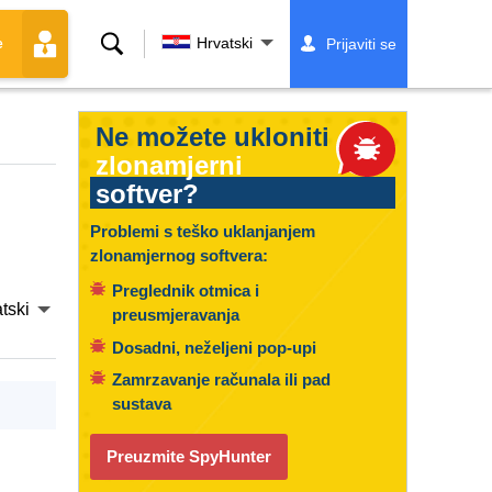
Traži
Hrvatski
Prijaviti se
e
Ne možete ukloniti
zlonamjerni
softver?
Problemi s teško uklanjanjem
zlonamjernog softvera:
Preglednik otmica i
tski
preusmjeravanja
Dosadni, neželjeni pop-upi
Zamrzavanje računala ili pad
sustava
Preuzmite SpyHunter