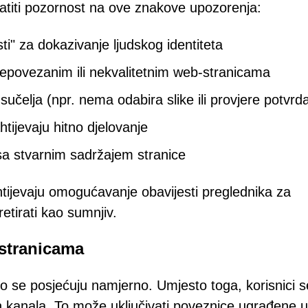
ratiti pozornost na ove znakove upozorenja:
ti" za dokazivanje ljudskog identiteta
 nepovezanim ili nekvalitetnim web-stranicama
lja (npr. nema odabira slike ili provjere potvrd
htijevaju hitno djelovanje
sa stvarnim sadržajem stranice
ijevaju omogućavanje obavijesti preglednika za
retirati kao sumnjiv.
 stranicama
 se posjećuju namjerno. Umjesto toga, korisnici s
 kanala. To može uključivati poveznice ugrađene u