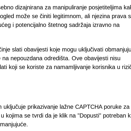
no dizajnirana za manipuliranje posjetiteljima ka
pogled može se činiti legitimnom, ali njezina prava 
ućeg i potencijalno štetnog sadržaja izravno na
inje slati obavijesti koje mogu uključivati obmanjuj
e na nepouzdana odredišta. Ove obavijesti nisu
lati koji se koriste za namamljivanje korisnika u riz
om uključuje prikazivanje lažne CAPTCHA poruke za
 u kojima se tvrdi da je klik na "Dopusti" potreban 
obmanjujuće.