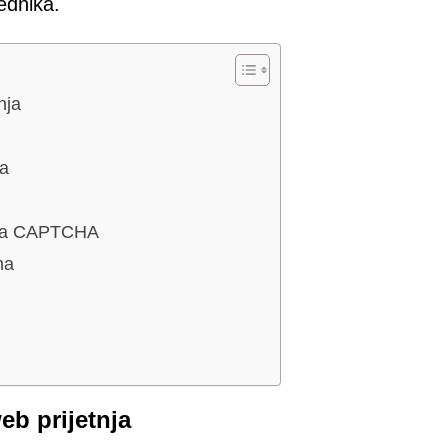
ednika.
nja
ja
nja CAPTCHA
ma
b prijetnja