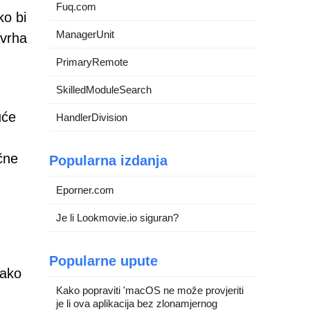
Fuq.com
ko bi
ManagerUnit
svrha
PrimaryRemote
SkilledModuleSearch
uće
HandlerDivision
ične
Popularna izdanja
Eporner.com
Je li Lookmovie.io siguran?
Popularne upute
kako
Kako popraviti 'macOS ne može provjeriti
je li ova aplikacija bez zlonamjernog