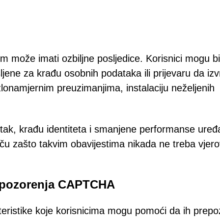
 može imati ozbiljne posljedice. Korisnici mogu bi
jene za krađu osobnih podataka ili prijevaru da izv
t zlonamjernim preuzimanjima, instalaciju neželjenih
ubitak, krađu identiteta i smanjene performanse uređ
iču zašto takvim obavijestima nikada ne treba vjerova
 upozorenja CAPTCHA
teristike koje korisnicima mogu pomoći da ih prepo