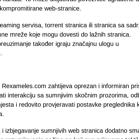
 kompromitirane web-stranice.
aming servisa, torrent stranica ili stranica sa sad
mne mreže koje mogu dovesti do lažnih stranica.
 preuzimanje također igraju značajnu ulogu u
.
t Rexameles.com zahtijeva oprezan i informiran pri
vati interakciju sa sumnjivim skočnim prozorima, odb
jesta i redovito provjeravati postavke preglednika 
a.
i izbjegavanje sumnjivih web stranica dodatno sm