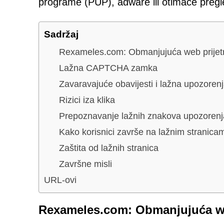
programe (PUP), adware ili otimače pregl
Sadržaj
Rexameles.com: Obmanjujuća web prijet
Lažna CAPTCHA zamka
Zavaravajuće obavijesti i lažna upozoren
Rizici iza klika
Prepoznavanje lažnih znakova upozore
Kako korisnici završe na lažnim stranica
Zaštita od lažnih stranica
Završne misli
URL-ovi
Rexameles.com: Obmanjujuća we