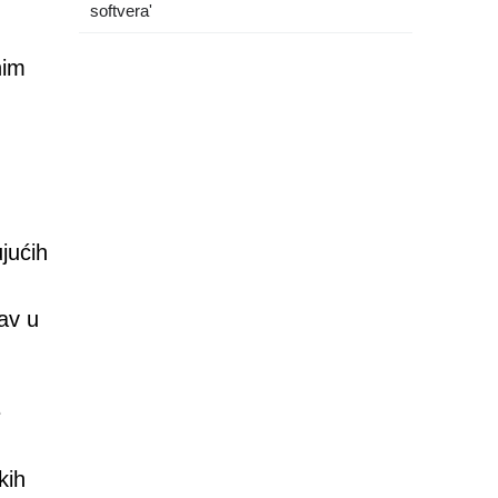
softvera'
nim
jućih
tav u
e
kih