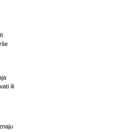
ti
rše
aja
ti ili
znaju