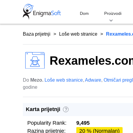
Skip
to
Dom
Proizvodi
content
Baza prijetnji
Loše web stranice
Rexameles
Rexameles.co
Do
Mezo.
Loše web stranice
,
Adware
,
Otmičari preg
godine
Karta prijetnji
?
Popularity Rank:
9,495
Razina prijetnje:
20 % (Normalan)