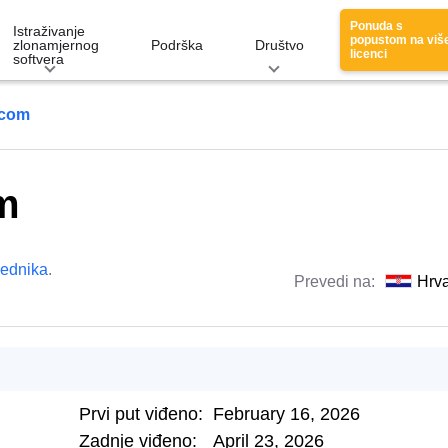
Ponuda s
Istraživanje
popustom na viš
zlonamjernog
Podrška
Društvo
licenci
softvera
.com
m
lednika
.
Prevedi na:
Hrva
Prvi put viđeno:
February 16, 2026
Zadnje viđeno:
April 23, 2026